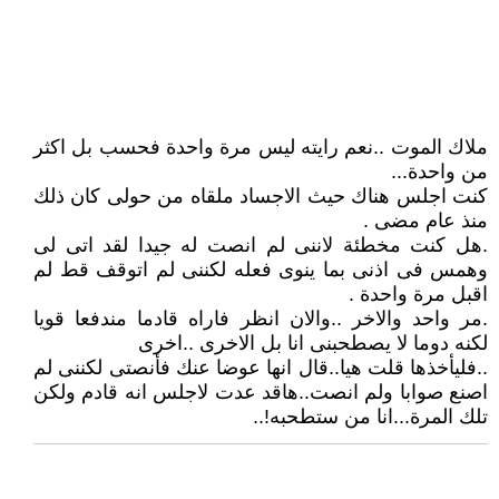
ملاك الموت ..نعم رايته ليس مرة واحدة فحسب بل اكثر
من واحدة...
كنت اجلس هناك حيث الاجساد ملقاه من حولى كان ذلك
منذ عام مضى .
.هل كنت مخطئة لاننى لم انصت له جيدا لقد اتى لى
وهمس فى اذنى بما ينوى فعله لكننى لم اتوقف قط لم
اقبل مرة واحدة .
.مر واحد والاخر ..والان انظر فاراه قادما مندفعا قويا
لكنه دوما لا يصطحبنى انا بل الاخرى ..اخرى
..فليأخذها قلت هيا..قال انها عوضا عنك فأنصتى لكننى لم
اصنع صوابا ولم انصت..هاقد عدت لاجلس انه قادم ولكن
تلك المرة...انا من ستطحبه!..