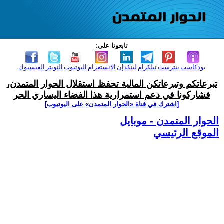
تابعونا على:
بودكاست
بنترست
تيلكرام
لينكدإن
الانستغرام
اليوتيوب
التويتر
الفيسبوك
تبرعاتكم وتبرعاتكن المالية تحفظ استقلال الحوار المتمدن،
فشاركونا في دعم استمرارية هذا الفضاء اليساري الحر
[اشترك في قناة ‫«الحوار المتمدن» على اليوتيوب]
الحوار المتمدن - موبايل
الموقع الرئيسي