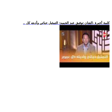
.. كلمة أخيرة -الفنان توفيق عبد الحميد: التمثيل حياتي وأديته كل