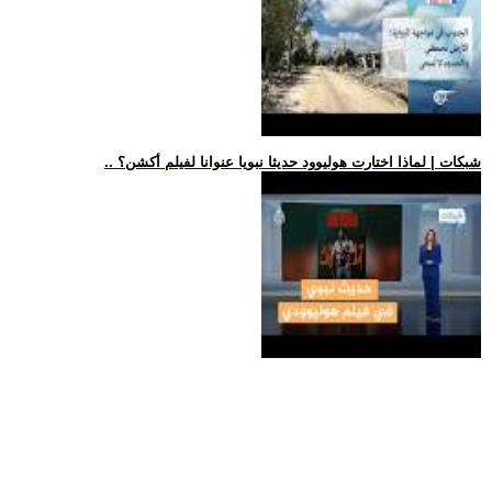
.. شبكات | لماذا اختارت هوليوود حديثا نبويا عنوانا لفيلم أكشن؟