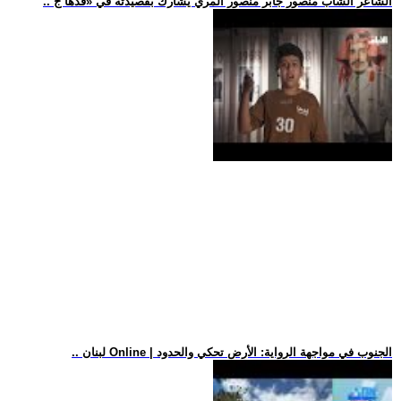
.. الشاعر الشاب منصور جابر منصور المري يشارك بقصيدته في «قدها ج
.. لبنان Online | الجنوب في مواجهة الرواية: الأرض تحكي والحدود