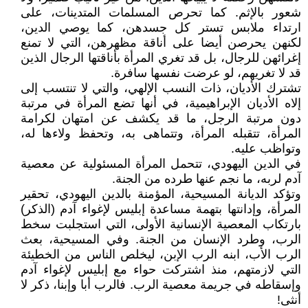
شعور بالإثم. كما تحرص المسلمات المتدينات، على
ارتداء ملابس تستر كل جسدهن، كما يوصي الدين،
لكنهن يحرصن أيضا على أناقة مظهرهن، التي لا تمنع
إغرائهن للرجال، بل قد تغري المرأة بأناقتها الرجال الذين
قد لا تغريهم، لو عرضت نفسها سافرة.
تشترك الأديان، ذات النسب الإلهي، والتي لا تنتسب إلى
إلاه الأديان الإبراهيمية، في أنها تضع المرأة في مرتبة
دون مرتبة الرجل، ما قد يكشف عن امتهان لكرامة
المرأة، تتقبله المرأة، وتتماهى به، وتحفظ ولاءها له،
وتواظب عليه.
في الدين اليهودي، تتحمل المرأة المسئولية عن معصية
آدم لربه، ما نجم عنها طرده من الجنة.
وتؤكد الديانة المسيحية، المؤمنة بالدين اليهودي، تحقير
المرأة، وإدانتها بتهمة مساعدة إبليس لإغواء آدم (الذكر)
بارتكاب المعصية الإنسانية الأولى، التي استجلبت سخط
الرب، وطرد الإنسان من الجنة. وفي المسيحية، بعث
الرب الأب، ابنه الرب الإبن، ليخلص الناس من الخطيئة
التي لازمتهم، منذ اشتركت حواء مع إبليس لإغواء آدم
وإسقاطه في جريمة معصية الرب. فالرب أبا وإبنا، ذكر لا
أنثى!