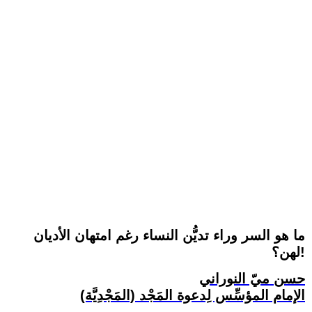
ما هو السر وراء تديُّن النساء رغم امتهان الأديان
لهن؟!
حسن ميّ النوراني
الإمام المؤسِّس لِدعوة المَجْد (المَجْدِيَّة)