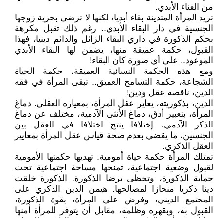
من الفناء الأبدي.
تريد المرأة المتدينة بقاء أبديا، لكنها لا ترضى بحرية زوجها
الجنسية في دار البقاء الأبدي.. رغم ذلك تقبل مكرهة
بحكم الذكورة في داري البقاء الزائل والدائم دينيا، فهذا
القبول، حكمة عميقة منها، يضمن لها البقاء الأبدي
الموعود.. على أي صورة كان البقاء!
ومع هذه الحكمة النسائية العميقة، حكمة الحياة
الشجاعة، حكمة التسامح العميق.. تبقى المرأة في فقه
الدين، ناقصة عقل ودين!
الدين، بذكوريته، يعاير عقل المرأة، بمعياره العقلي. دماغ
المرأة، بتعبير أدق، دماغ الأنثى الآدمية، مختلف عن دماغ
الذكر الآدمي، إختلافا ينتج اختلافا في العقل بين
الجنسين، ما يقضي بعدم صحة قياس عقل المرأة بمعايير
العقل الذكري.
تمتلك المرأة حكمة حياة أمومية. تهديها حكمتها الأمومية
لقبول وضعية اجتماعية، تمنحها مساحة اجتماعية تحت
حماية الذكورة، وتحظى برضا الذكورة. الذكورة خلقت
دينا ذكريا منحازا لمصالحها. هيمن الدين الذكري على
المجتمع الديني، وفرض على المرأة، بقوة الذكورة،
القبول به، وبقهره وظلمه، مقابل أن يتوفر للمرأة أمنها