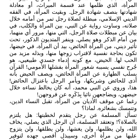
المرأة، الذي ظلمها عند قسمة الميراث، أو معادلة
شهادتها بنصف شهادة الرجل. وبقيت المرأة، في الفقه
الديني الإسلامي، مبطلة لصلاة رجل تمر من أمامه خلال
صلاته، وساوت رواية عن النبي، بين المرأة والكلب، في
بيان عن مبطلات صلاة الرجل، التي منها، مرور أي منهما،
من أمام الذكر وهو يصلي. وينفر المتديون الذكور، تحت
تأثير ديني، من المرأة الحائض، بيد أن المرأة، في حيضها،
تكون بحاجة نفسية لاقتراب زوجها منها، وبذله مزيد من
الحب لها. الحيض، مع كونه إدماء جسدي طبيعيي، هو
جُرح نفسي يسببه شعور المرأة بفشلها الأمومي! القرآن
يسلب الطهارة عن المرأة الحائض، ويصف الحيض بأنه
أذى للحائض وشريكها، ويأمر الرجل باعتزال الحائض!
هذا، وروي عن النبي محمد، أنه كان يخالط نساءه خلال
حيضهن، ويضاجعهن نائيا بِذَكَرِه عن فروجهن!
رغما عن موقف الأديان من المرأة، تقبل النساء الدين،
وتتمسك بشعائره. لماذا؟
تسأل المسلمة عن رجل يتقدم لخطبتها: هل يلتزم
بالصلاة؟! وتعتقد المسلمة، أن الرجل الذي يصلي، يخاف
الله، ولن يظلمها، ولن يغشها، ولن يطلقها، ولن يتزوج
عليها من مرأة أخرى، وسيبذل أقصى جهده لتوفير