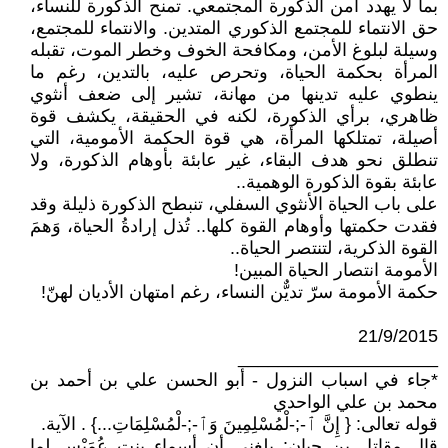
بما لا يهدد أمن الذكورة المجتمعي. تمنح الذكورة للنساء،
حق الانتماء للمجتمع الذكوري المتدين. والانتماء للمجتمع،
وسيلة لبلوغ الأمن، ومكافحة الخوف وخطر الموت، تقبله
المرأة بحكمة الحياة، وتحرص عليه، بالتدين، رغم ما
ينطوي عليه تدينها من مهانة، تشير إلى ضعف أنثوي
ظاهري، برأي الذكورة، لكنه في الحقيقة، يكشف قوة
أصيلة، تمتلكها المرأة، هي قوة الحكمة الأمومية، التي
تنطلق نحو هدف البقاء، غير عابئة بأوهام الذكورة، ولا
عابئة بقوة الذكورة الوهمية..
على باب الحياة الأنثوي السفلي، تنبطح الذكورة ذليلة وقد
فقدت حكمتها وأوهام القوة كلها.. تُذل إرادةُ الحياة، وَهمَ
القوة الذكرية، لتنتصر الحياة..
الأمومة انتصار الحياة المبين!
حكمة الأمومة سرّ تديٌّن النساء، رغم امتهان الأديان لهنّ!
21/9/2015
____________________
*جاء في اسباب النزول - أبو الحسن علي بن أحمد بن
محمد بن علي الواحدي
قوله تعالى: { إِنَّ ٱ-;-لْمُسْلِمِينَ وَٱ-;-لْمُسْلِمَاتِ...} . الآية.
قال مقاتل بن حيان: بلغني أن أسماء بنت عُمَيْس لما