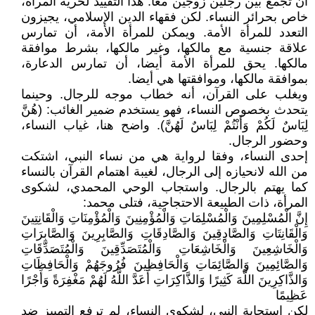
أن تجمع بين رجلين زوجين معا. هذا التقييد لحرية المرأة،
خاص بحرائر النساء. لكن فقهاء الدين الإسلامي، يجيزون
التعدد للمرأة الأمة. ويمكن للمرأة الأمة، أن تمارس
علاقة جنسية مع مالكها، وغير مالكها، بشرط موافقة
مالكها. يحق للمرأة الأمة أيضا، أن تمارس الدعارة،
بموافقة مالكها، وموافقتها هي أيضا.
ويغلب على القرآن، أنه خطاب موجه للرجال. وحينما
يتحدث بخصوص النساء، فهو يستخدم ضمير الغائب: (هُنَّ
لِبَاسٌ لَكُمْ وَأَنْتُمْ لِبَاسٌ لَهُنَّ). واضح هنا، غياب النساء،
وحضور الرجال.
إحدى النساء، وفقا لرواية هي من نساء النبي، اشتكت
من الله لانحيازه إلى الرجال، لغيبة اهتمام القرآن بالنساء
كما يهتم بالرجال. واستجاب الوحي المحمدي، لشكوى
المرأة، ذات الطبيعة الاحتجاجية، فتلى محمد:
إِنَّ الْمُسْلِمِينَ وَالْمُسْلِمَاتِ وَالْمُؤْمِنِينَ وَالْمُؤْمِنَاتِ وَالْقَانِتِينَ
وَالْقَانِتَاتِ وَالصَّادِقِينَ وَالصَّادِقَاتِ وَالصَّابِرِينَ وَالصَّابِرَاتِ
وَالْخَاشِعِينَ وَالْخَاشِعَاتِ وَالْمُتَصَدِّقِينَ وَالْمُتَصَدِّقَاتِ
وَالصَّائِمِينَ وَالصَّائِمَاتِ وَالْحَافِظِينَ فُرُوجَهُمْ وَالْحَافِظَاتِ
وَالذَّاكِرِينَ اللَّهَ كَثِيرًا وَالذَّاكِرَاتِ أَعَدَّ اللَّهُ لَهُمْ مَغْفِرَةً وَأَجْرًا
عَظِيمًا
لكن استجابة النبي، لشكوى النساء، لم ترفع التمييز ضد