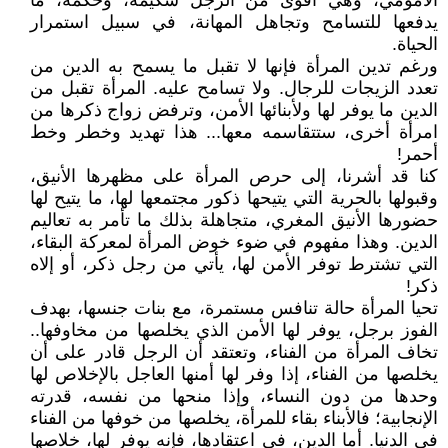
الأمومي، وهي أقوى من الرجل شكيمة، وحكمة، ما
يدفعها للتسامح وتجاهل المهانة، في سبيل استمرار
الحياة.
ورغم تدين المرأة فإنها لا تقبل ما يسمح به الدين من
تعدد الزيجات للرجال. ولا تسامح عليه. المرأة تقبل من
الدين ما يوفر لها ولأبنائها الأمن، وترفض زواج ذكرها من
امرأة أخرى، ستتقاسمه معها... هذا تهديد وخطر وخط
أحمر!
كنا قد أشرنا، إلى حرص المرأة على مظهرها الأنيق،
وقبولها بالحرية التي يتيحها ذكور مجتمعها لها، ما يتيح لها
حضورها الأنيق المغري، متجاهلة بذلك ما تأمر به تعاليم
الدين. وهذا مفهوم في ضوء خوض المرأة لمعركة البقاء،
التي تشترط توفر الأمن لها، يأتي من رجل ذكر، أو إلاه
ذكر!
تحيا المرأة حالة تنافس مستمرة، مع بنات جنسها، بهدف
الفوز برجل، يوفر لها الأمن الذي يخلصها من مخاوفها..
تخاف المرأة من الفناء، وتعتقد أن الرجل قادر على أن
يخلصها من الفناء، إذا وفر لها أمنها العاجل بالإخلاص لها
وحدها من دون النساء، وإذا منحها من نفسه، قدرته
الإنجابية؛ فالأبناء بقاء للمرأة، يخلصها من خوفها من الفناء
في الدنيا. أما الدين، في اعتقادها، فإنه يوفر لها، خلاصها