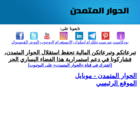
تابعونا على:
بودكاست
بنترست
تيلكرام
لينكدإن
الانستغرام
اليوتيوب
التويتر
الفيسبوك
تبرعاتكم وتبرعاتكن المالية تحفظ استقلال الحوار المتمدن،
فشاركونا في دعم استمرارية هذا الفضاء اليساري الحر
[اشترك في قناة ‫«الحوار المتمدن» على اليوتيوب]
الحوار المتمدن - موبايل
الموقع الرئيسي