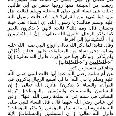
رجعت من الحبشة معها زوجها جعفر بن أبي طالب،
دخلت على نساء النبي صلى الله عليه وسلم فقالت: هل
نزل فينا شيء من القرآن؟ قلن: لا، فأتت رسول الله
عليه وسلم فقالت: يا رسول الله، إن النساء لفي خيبة
وخسار، قال: ومم ذلك؟ قالت: لأنهن لا يذكرون بالخير
كما يذكر الرجال، فأنزل الله تعالى: { إِنَّ ٱ-;-لْمُسْلِمِينَ
وَٱ-;-لْمُسْلِمَاتِ} إلى آخرها.
وقال قتادة: لما ذكر الله تعالى أزواج النبي صلى الله عليه
وسلم، دخل نساء من المسلمات عليهن فقلن: ذُكِرْتُن
ولم نُذْكَر، ولو كان فينا خير لَذُكِرْنا. فأنزل الله تعالى: { إِنَّ
ٱ-;-لْمُسْلِمِينَ وَٱ-;-لْمُسْلِمَاتِ} .
وجاء في تفسير بن كثير
عن أم سلمة رضي اللّه عنها أنها قالت للنبي صلى اللّه
عليه وسلم يا نبي اللّه: ما لي أسمع الرجال يذكرون في
القرآن، والنساء لا يذكرن؟ فأنزل اللّه تعالى: { إن
المسلمين والمسلمات والمؤمنين والمؤمنات} ""رواه
النسائي في سننه عن أم سلمة رضي اللّه عنها"". وعن
ابن عباس رضي اللّه عنهما قال، قال النساء للنبي صلى
اللّه عليه وسلم: ما له يذكر المؤمنين ولا يذكر المؤمنات؟
فأنزل اللّه تعالى: { إن المسلمين والمسلمات} الآية