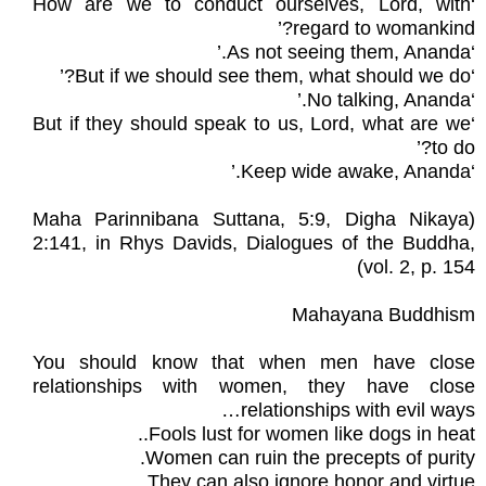
‘How are we to conduct ourselves, Lord, with
regard to womankind?’
‘As not seeing them, Ananda.’
‘But if we should see them, what should we do?’
‘No talking, Ananda.’
‘But if they should speak to us, Lord, what are we
to do?’
‘Keep wide awake, Ananda.’
(Maha Parinnibana Suttana, 5:9, Digha Nikaya
2:141, in Rhys Davids, Dialogues of the Buddha,
vol. 2, p. 154)
Mahayana Buddhism
You should know that when men have close
relationships with women, they have close
relationships with evil ways…
Fools lust for women like dogs in heat..
Women can ruin the precepts of purity.
They can also ignore honor and virtue.