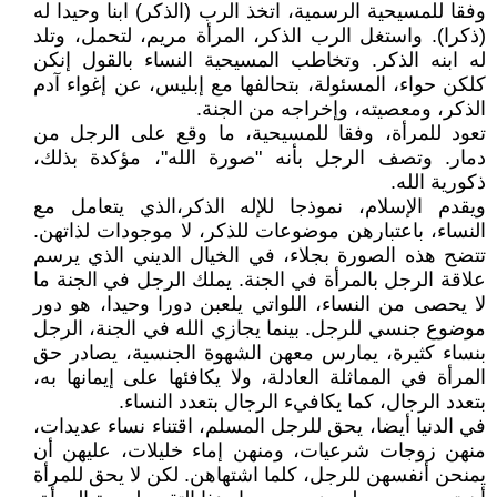
وفقا للمسيحية الرسمية، اتخذ الرب (الذكر) ابنا وحيدا له
(ذكرا). واستغل الرب الذكر، المرأة مريم، لتحمل، وتلد
له ابنه الذكر. وتخاطب المسيحية النساء بالقول إنكن
كلكن حواء، المسئولة، بتحالفها مع إبليس، عن إغواء آدم
الذكر، ومعصيته، وإخراجه من الجنة.
تعود للمرأة، وفقا للمسيحية، ما وقع على الرجل من
دمار. وتصف الرجل بأنه "صورة الله"، مؤكدة بذلك،
ذكورية الله.
ويقدم الإسلام، نموذجا للإله الذكر،الذي يتعامل مع
النساء، باعتبارهن موضوعات للذكر، لا موجودات لذاتهن.
تتضح هذه الصورة بجلاء، في الخيال الديني الذي يرسم
علاقة الرجل بالمرأة في الجنة. يملك الرجل في الجنة ما
لا يحصى من النساء، اللواتي يلعبن دورا وحيدا، هو دور
موضوع جنسي للرجل. بينما يجازي الله في الجنة، الرجل
بنساء كثيرة، يمارس معهن الشهوة الجنسية، يصادر حق
المرأة في المماثلة العادلة، ولا يكافئها على إيمانها به،
بتعدد الرجال، كما يكافيء الرجال بتعدد النساء.
في الدنيا أيضا، يحق للرجل المسلم، اقتناء نساء عديدات،
منهن زوجات شرعيات، ومنهن إماء خليلات، عليهن أن
يمنحن أنفسهن للرجل، كلما اشتهاهن. لكن لا يحق للمرأة