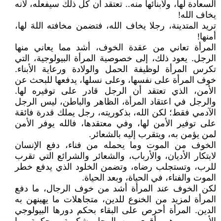
السعادة لها، ولأبنائها منه.. تعتقد أن كل ذلك سيفعله، لأنه
يخاف الله!
تريد المتدينة، رجلا يخاف الله، فتضمن مخافته اللهَ لها،
أمنها!
المرأة تعاني من عقدة الخوف، أشد مما يعاني منها
الرجل. يعود ذلك، إلى خصوصية المرأة البيولوجية، التي
تكرس المرأة لوظيفة الحمل والولادة ورعاية الأبناء.
خوف المرأة على نفسها، وعلى نسلها، يدفعها للبحث عن
الأمن، الذي تعتقد أن الرجل قادر على توفيره لها.
والرجل في اعتقاد المرأة، الظاهر والباطن، ليس الرجل
الآدمي فقط؛ لكن الله، بذكوريته، رجل يملك قدرة فائقة
على توفير الأمن لها، وفي معتقدها، فالله يوفر الأمن
لمن يؤمن به، ويتقرب إليه بالشعائر.
الخوف من الموت وما يحمله من فناء، دفع الإنسان
لابتكار الأديان، والأرباب، والشعائر والشرائع التي تقرب
للرب، وتستجلب رضاه، وتضمن الخلود الذي يدفع خطر
الموت والفناء، في الحياة، وبعد الحياة.
لكن الخوف عند المرأة أشد من خوف الرجال، ما دفع
المرأة لمزيد من الخنوع للدين، متجاهلات ما يهينهن به
الدين. المرأة أحرص على البقاء بحكم دورها البيولوجي