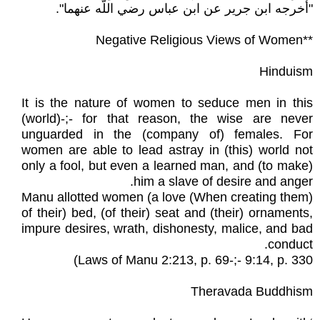
"أخرجه ابن جرير عن ابن عباس رضي اللّه عنهما".
**Negative Religious Views of Women
Hinduism
It is the nature of women to seduce men in this
(world)-;- for that reason, the wise are never
unguarded in the (company of) females. For
women are able to lead astray in (this) world not
only a fool, but even a learned man, and (to make)
him a slave of desire and anger.
(When creating them) Manu allotted women (a love
of their) bed, (of their) seat and (their) ornaments,
impure desires, wrath, dishonesty, malice, and bad
conduct.
Laws of Manu 2:213, p. 69-;- 9:14, p. 330)
Theravada Buddhism