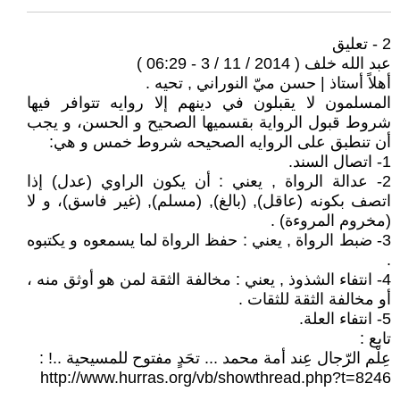
2 - تعليق
عبد الله خلف ( 2014 / 11 / 3 - 06:29 )
أهلاً أستاذ | حسن ميّ النوراني , تحيه .
المسلمون لا يقبلون في دينهم إلا روايه تتوافر فيها
شروط قبول الرواية بقسميها الصحيح و الحسن، و يجب
أن تنطبق على الروايه الصحيحه شروط خمس و هي:
1- اتصال السند.
2- عدالة الرواة , يعني : أن يكون الراوي (عدل) إذا
اتصف بكونه (عاقل), (بالغ), (مسلم), (غير فاسق)، و لا
(مخروم المروءة) .
3- ضبط الرواة , يعني : حفظ الرواة لما يسمعوه و يكتبوه
.
4- انتفاء الشذوذ , يعني : مخالفة الثقة لمن هو أوثق منه ،
أو مخالفة الثقة للثقات .
5- انتفاء العلة.
تابع :
عِلْم الرّجال عِند أمة محمد ... تحَدٍ مفتوح للمسيحية ..! :
http://www.hurras.org/vb/showthread.php?t=8246