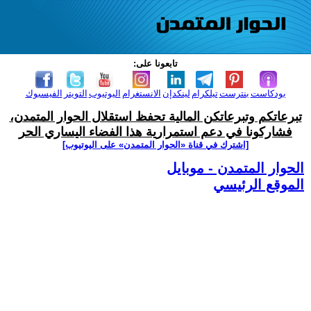
تابعونا على:
بودكاست
بنترست
تيلكرام
لينكدإن
الانستغرام
اليوتيوب
التويتر
الفيسبوك
تبرعاتكم وتبرعاتكن المالية تحفظ استقلال الحوار المتمدن،
فشاركونا في دعم استمرارية هذا الفضاء اليساري الحر
[اشترك في قناة ‫«الحوار المتمدن» على اليوتيوب]
الحوار المتمدن - موبايل
الموقع الرئيسي