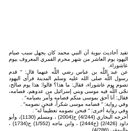
تفيد أحاديث نبوية أن النبي محمد كان يجهل سبب صيام
اليهود يوم العاشر من شهر محرم القمري المعروف بيوم
عاشوراء.
عن عبد اللَّه بن عباس رضي اللَّه عنهما قال: " قدم
رسول اللَّه صلى الله عليه وسلم المدينة فرأى اليهود
تصوم يوم عاشوراء، فقال: ما هذا؟ قالوا: هذا يوم صالح،
نجّى اللَّه فيه موسى وبني إسرائيل من عدوهم، فصامه،
فقال: أنا أحق بموسى منكم فصامه وأمر بصيامه" .
وفي رواية: " فصامه موسى شكراً، فنحن نصومه" .
وفي رواية أخرى: " فنحن نصومه تعظيماً له" .
أخرجه البخاري (4/244) ح(2004) ، ومسلم (1130)، وأبو
داود (2/426) (ح2444) ، وابن ماجه (1/552) ح(1734) ،
والبيهقي (4/286).