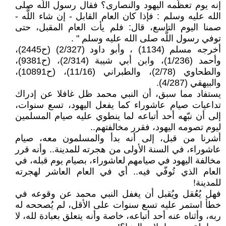
إنه يوم تعظّمه اليهود والنصارى؟ فقال رسول اللَّه صلى
الله عليه وسلم : فإذا كان العام القابل - إن شاء اللَّه -
صمنا اليوم التاسع، قال: فلم يأت العام المقبل، حتى
توفي رسول اللَّه صلى الله عليه وسلم " .
أخرجه مسلم (1134) ، وأبو داود (2/327) (ح2445)،
وأحمد (1/236)، وابن أبي شيبة (2/314)، (ح9381)،
والطحاوي (2/78)، والطبراني (11/16)، (ح10891)،
والبيهقي (4/287).
يستفاد مما سبق، أن النبي محمد ظل غافلا عن إدراك
تداعيات صيام عاشوراء كما يفعل اليهود، تسع سنوات،
إلى أن نبّهه أحد أتباعه لما ينطوي عليه صيام المسلمين
ليوم تصومه اليهود، فقرر مخالفتهم..
أشرنا من قبل، إلى أنه بدأ والمسلمون معه، صيام
عاشوراء، في السنة الأولى من هجرته للمدينة.. وأنه قرر
مخالفة اليهود في صيامهم لعاشوراء، بصيام يوم قبله، في
العام الذي تُوفّي فيه.. أي في العام العاشر لهجرته
للمدينة!
فهل يُعُقل ويُقبل أن يغفل النبي محمد عن وقوعه في
خطأ استمر عليه تسع سنوات على الأقل، لم يُصححه له
ربه، وأثناه عنه أحد أتباعه، خاصة وأنه يتعلق بعبادة لله، لا