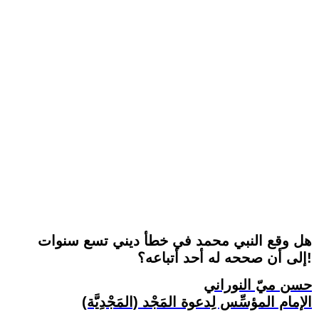
هل وقع النبي محمد في خطأ ديني تسع سنوات
إلى أن صححه له أحد أتباعه؟!
حسن ميّ النوراني
الإمام المؤسِّس لِدعوة المَجْد (المَجْدِيَّة)