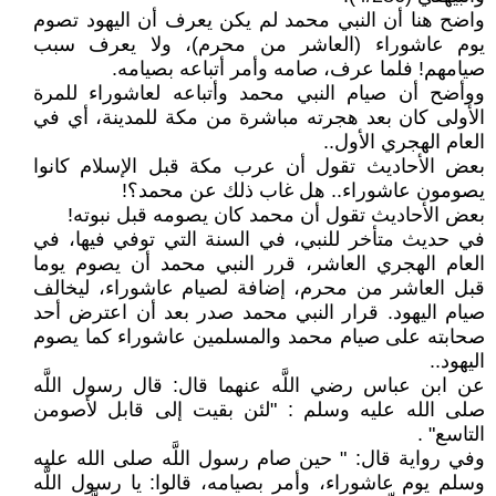
واضح هنا أن النبي محمد لم يكن يعرف أن اليهود تصوم
يوم عاشوراء (العاشر من محرم)، ولا يعرف سبب
صيامهم! فلما عرف، صامه وأمر أتباعه بصيامه.
ووأضح أن صيام النبي محمد وأتباعه لعاشوراء للمرة
الأولى كان بعد هجرته مباشرة من مكة للمدينة، أي في
العام الهجري الأول..
بعض الأحاديث تقول أن عرب مكة قبل الإسلام كانوا
يصومون عاشوراء.. هل غاب ذلك عن محمد؟!
بعض الأحاديث تقول أن محمد كان يصومه قبل نبوته!
في حديث متأخر للنبي، في السنة التي توفي فيها، في
العام الهجري العاشر، قرر النبي محمد أن يصوم يوما
قبل العاشر من محرم، إضافة لصيام عاشوراء، ليخالف
صيام اليهود. قرار النبي محمد صدر بعد أن اعترض أحد
صحابته على صيام محمد والمسلمين عاشوراء كما يصوم
اليهود..
عن ابن عباس رضي اللَّه عنهما قال: قال رسول اللَّه
صلى الله عليه وسلم : "لئن بقيت إلى قابل لأصومن
التاسع" .
وفي رواية قال: " حين صام رسول اللَّه صلى الله عليه
وسلم يوم عاشوراء، وأمر بصيامه، قالوا: يا رسول اللَّه