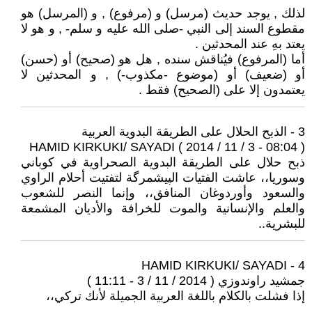
لذلك , يوجد حديث (مرسل) و (مرفوع) , و (المرسل) هو
مقطوع السند إلى النبي -صلى الله عليه و سلم- , و هو لا
يعتد بهِ عند المحدثين .
أما (المرفوع) فيُناقش سنده , هل هو (صحيح) أو (حسن)
أو (ضعيف) أو (موضوع -مكذوب-) , و المحدثين لا
يعتمدون إلا على (الصحيح) فقط .
3 - الذبح الحلال على الطريقة البدوية العربية
HAMID KIRKUKI/ SAYADI ( 2014 / 11 / 3 - 08:04 )
ذبح حلال على الطريقة البدوية الصحراوية في كوباني
وسوريا،، عاشت الفتيات الپيشمرگة لتفتيت أحلام الراوي
والسعود وأوردوغان المنافق،، وإنما النصر للشعوب
والعلم والإنسانية والموت للخرافة والأديان المشمعة
للبشرية..
4 - HAMID KIRKUKI/ SAYADI
جمشيد راوندوزي ( 2014 / 11 / 3 - 11:11 )
إذا فشلت بالكلام باللغة العربية الجميلة لأنك تركي،،