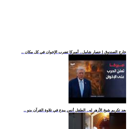
.. خارج الصندوق | حصار شامل.. أميركا تضرب الإخوان في كل مكان
.. بعد تكريم شيخ الأزهر له.. الطفل أنس يبدع في تلاوة القرآن بدو