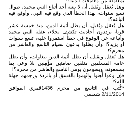
بمعاملة من معاملات الدنيا؟!
وهل يُعقل ويُقبل أن لا ينتبه أحد أتباع النبي محمد، طوال
تسع سنوات، لهذا الخطأ الذي وقع فيه النبي، وأوقع فيه
أتباعه؟!
هل يُعقل ويُقبل، أن يظل أئمة الدين، منذ خمسة عشر
قرنا، يرددون أحاديث تكشف بجلاء، غفلة النبي محمد
وأتباعه عن الوقوع في خطأ استمروا عليه، تسع سنوات
أو يزيد؟! وأن يظلوا يدعون لصيام التاسع والعاشر من
محرم؟!
هل يُعقل ويقبل، أن يظل أئمة الدين ببغاوات، وأن يظل
عامة المسلمين متلقين صامتين مؤَّمِنين بلا وعي بما
يسمعونه، ويصومون يومي التاسع والعاشر من محرم؟!
فإن وعوا لُعِنوا واتُهِموا بالفسق أو بالردة ورجمهم جهلة
الله؟!
*كُتب في التاسع من محرم 1436قمري الموافق
2/11/2014 شمسي