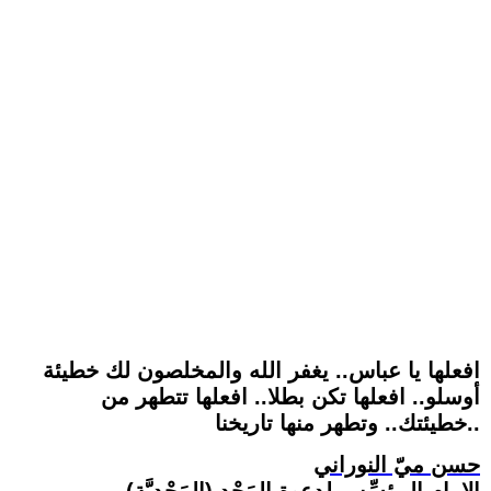
افعلها يا عباس.. يغفر الله والمخلصون لك خطيئة
أوسلو.. افعلها تكن بطلا.. افعلها تتطهر من
خطيئتك.. وتطهر منها تاريخنا..
حسن ميّ النوراني
الإمام المؤسِّس لِدعوة المَجْد (المَجْدِيَّة)