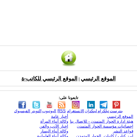
الموقع الرئيسي
الموقع الرئيسي للكاتب-ة
|
تابعونا على:
بنترست
تيلكرام
لينكدإن
الانستغرام
RSS
اليوتيوب
التويتر
الفيسبوك
الموقع الرئيسي
أخبار عامة
هيئة ادارة الحوار المتمدن - للإتصال بنا
وكالة أنباء المرأة
إحصائيات مؤسسة الحوار المتمدن
اخبار الأدب والفن
قواعد النشر
وكالة أنباء اليسار
ابرز كتاب / كاتبات الحوار المتمدن
وكالة أنباء العلمانية