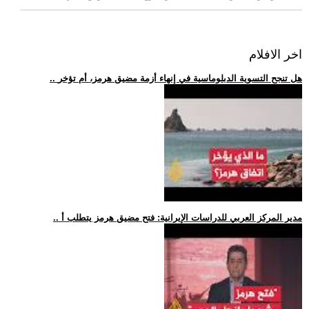
اخر الافلام
.. هل تنجح التسوية الدبلوماسية في إنهاء أزمة مضيق هرمز، أم تؤخر
.. مدير المركز العربي للدراسات الإيرانية: فتح مضيق هرمز يتطلب أ