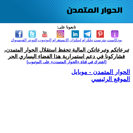
تابعونا على:
بودكاست
بنترست
تيلكرام
لينكدإن
الانستغرام
اليوتيوب
التويتر
الفيسبوك
تبرعاتكم وتبرعاتكن المالية تحفظ استقلال الحوار المتمدن،
فشاركونا في دعم استمرارية هذا الفضاء اليساري الحر
[اشترك في قناة ‫«الحوار المتمدن» على اليوتيوب]
الحوار المتمدن - موبايل
الموقع الرئيسي