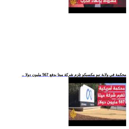
.. محكمة في ولاية نيو مكسيكو تلزم شركة ميتا بدفع 567 مليون دولا