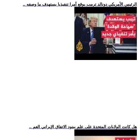
.. الرئيس الأمريكي دونالد ترمب يوقع أمرا تنفيذيا يستهدف ما وصفه
.. هل كانت الولايات المتحدة على علم ببنود الاتفاق الإيراني العم