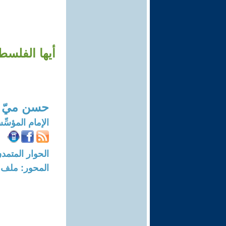
أيها الفلسط
حسن ميّ ا
الإمام المؤسِّس 
الحوار المتمدن-العدد: 4121 - 13
المحور: ملف -