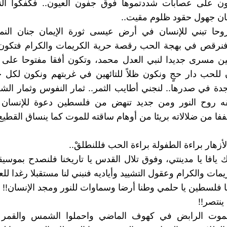
ثمون على عصابات شددتموها فوق جفون العيون.. فكفكوا ا
ان جهول حقود ظلوم مقيت..
روحا تبني للإنسان في أرض عيسى ثورة الإيمان جنان النما
فنرقص في بهجة الحب رقصة حرية الكريمات والكرام فتكو
 مسرى جديدا لنبي العدل محمد، وتكون أفقا مفتوحا على 
 للحب دار حجٍ ونكون ظلاً للتائهين في غربتهم ونكون لكل خ
ة في صدرها.. لنجني أطايب الثمر.. ثمار النفوس وثمار ال
لقه روح النور ومن جديد تنهض من فلسطين دعوة للإنسا
فا من ضلالاته بريئا من أوهام ساقته للموت كما ينساق القطيع.
لأزهار براءة الطفولة براءة الحب فللنطلقْ..
يافا يا مدينتي، وفوق تلال القدس يا تاريخنا فلنصدح بموسي
مات والكرام وعقول التشييد وأياديه فنبني لنا مستقبلا رغدا لل
ا فلسطين يا حلمي وطنا أرضا وسماوات للنور ومجد الإنسان!!
ينتصر!!
لموت الرابض في كهوف الماضي واحملوا الشمس والقمر إ