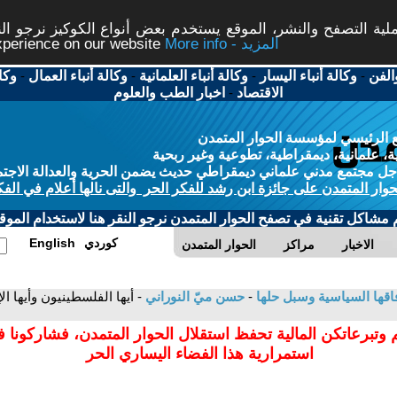
ة التصفح والنشر، الموقع يستخدم بعض أنواع الكوكيز نرجو النق
More info - المزيد
experience on our website
الفن
-
وكالة أنباء اليسار
-
وكالة أنباء العلمانية
-
وكالة أنباء العمال
-
وكا
الاقتصاد
-
اخبار الطب والعلوم
 الرئيسي لمؤسسة الحوار المتمدن
، علمانية، ديمقراطية، تطوعية وغير ربحية
ل مجتمع مدني علماني ديمقراطي حديث يضمن الحرية والعدالة الاجتم
حوار المتمدن على جائزة ابن رشد للفكر الحر والتى نالها أعلام في الفك
م مشاكل تقنية في تصفح الحوار المتمدن نرجو النقر هنا لاستخدام الموقع
كوردي
English
الاخبار
مراكز
الحوار المتمدن
فاقها السياسية وسبل حلها
-
حسن ميّ النوراني
- أيها الفلسطينيون وأيها ا
 وتبرعاتكن المالية تحفظ استقلال الحوار المتمدن، فشاركونا 
استمرارية هذا الفضاء اليساري الحر