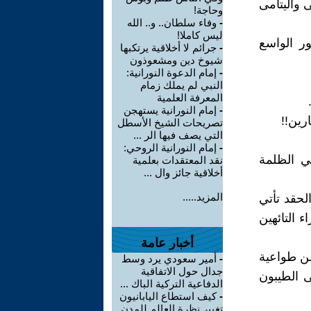
 واليتامى
وحاجة!
-
وفاء سلطان.. و.. الله
ليس كاملا!
ر الواسع
-
جرائم لا أخلاقية يرتكبها
شيوخ دين ومشعوذون
-
إمام الدعوة النورانية:
النبي لم يملك زمام
المعرفة العلمية
-
إمام النورانية يستهجن
رين!!
تصريحات الشيخ الأسطل
التي يصف فيها الر ...
-
إمام النورانية الروحي:
ي الظلمة
نقد المعتقدات بعلمية
أخلاقية جائز وال ...
المزيد.....
لحقد تأتي
ء التائهين
أخبار عامة
عن طواعية
-
أمير سعودي يرد وسط
جدال حول الاتفاقية
ى الطيبون
الدفاعية التركية الباك ...
-
كيف استطاع اليابانيون
تغيير نظرة العالم للمدن