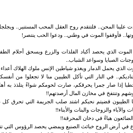
ت علينا المحن.. فلتتقدم روح العقل المحب المستنير.. ويجلج
ها.. فأوقفوا الموت في وطني.. ودعوا الحب ينتصر!
 الموت الذي يحصد أكباد الفلذات والزرع ويسحق أحلام الطف
وجنات الصبايا وسواعد الشباب..
وت الذي يحمل الدمار ويغذو شياطين الإنس ملوك الهلاك أعداء ال
اديكم.. في النار التي تأكل الطيبين منا لا تجعلوا من أنفسكم
با إذا صار جمرا يحرقكم، صارت لحومكم شواءً يتلذذ به أه
شهم وتنتفخ في مخازن المال أرصدتهم!!
يها الطيبون قضيتم نحبكم اشتد صلب الجريمة التي تحرق كل غ
ت والآباء والزوجات والبنات والأبناء!!
 الضائعون هباءً في دخان المحرقة!!
ع في أرض الروح خبائث الصنيع ويمضي يحصد الرؤوس التي تت