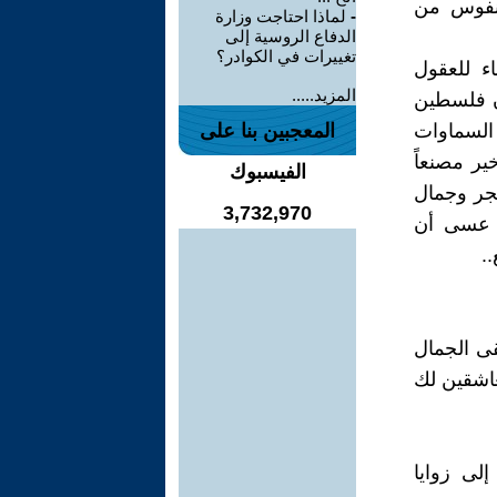
لنفوس من
-
لماذا احتاجت وزارة
الدفاع الروسية إلى
تغييرات في الكوادر؟
ء للعقول
المزيد.....
ن فلسطين
السماوات
المعجبين بنا على
ير مصنعاً
الفيسبوك
شجر وجمال
3,732,970
ن عسى أن
.
قى الجمال
عاشقين لك
لى زوايا