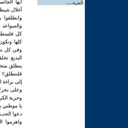
أيها الجا
المزيد.....
أغلال شيط
وانطلقوا 
والسواعد 
كل فلسطين
كلها ونكون
وفي كل نجد
البديع تخ
ينطلق متخف
فلننطلق!!
إلى براءة ا
وعلى بحرك 
وحرية الكري
يا موطني ي
دعوا الحب 
واهزموا ا