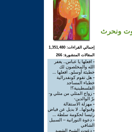
لموت ونحرث
إجمالي القراءات: 1,351,480
المقالات المنشورة: 266
-
افعلها يا عباس.. يغفر
الله والمخلصون لك
خطيئة أوسلو.. افعلها ...
-
هل تقوم كونفدرالية
خطباء المساجد
الفلسطينية؟!
-
زواج المثلي من مثلي و-
برّ الوالدين-
-
مهزلة الاستقالة
وقبولها.. لا بديل عن فياض
رئيسا لحكومة سلطة ...
-
دعوة النورانية – السبيل
الشافي
-
دعوت الشيخ الشهيد