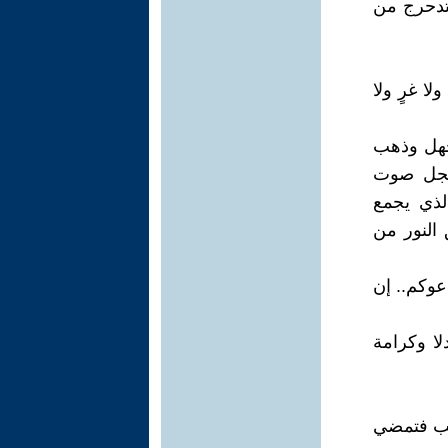
نتدحرج من
ا غرٍ ولا
جهل وذهب
جلجل صوت
لذي يجمع
 النور من
عوكم.. إن
دلا وكرامة
حب فتمضي