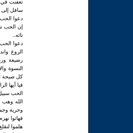
تعفنت في ا
سافل إلى 
دعوا الحب 
إن الحب شم
تائه..
دعوا الحب 
الروع وان
رضيعة ورض
النسوة وال
كل صيحة أو
فيا أيها ال
الحب سبيل 
الله وهب ال
وحرية وجمال
فهاتوا نهز
هلموا لنق