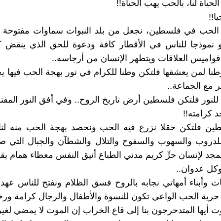
حياة لنا، بالحب يهب الحياة!!
ا!!
ر الحب في فلسطين، نجعل من بلد النبوات سماوات مفتوحة ي
بو نموذجا للناس في الأقطار كافة ودعوة للحق الذي ينقض 
قواميس العلاقات ويتطهر الإنسان من أرجاسه..
ا لمن يعشقها فلتكن وطنا للكرام في نور بهجة الحب فيها يح
ر مع الجماعة..
 للنور فلتكن فلسطين أرض تاريخ الروح.. وفي أفق النور المفت
د كرامته!!
ن فلتكن حقلا نزرع فيه الحب ونحصد بهجة الحب منه لنا 
للدروب والسهوب والسفوح والتلال والشطآن والجبال التي ص
جد لإنسان حرٍّ كريم مدني الطباع أنيق النفس معطاء همام يقا
كل عدوان..
نات وأبناء أمهاتي نجابه بالروح فسق الظلام ونفتح للناس عهدا
رية الحب الواعي تكون للنسوة والأطفال والرجال كرامة ورخا
ت أيها المتدحرجون بنا إلى قاع الخراب إن الموت لا يمضي لغير