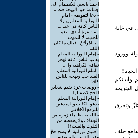
أحمد ياسين للانضمام الى
جماعة حق البهجة فت ...
-
دعا لتقويمه - امام
النورانية المعلم يبارك
الناس كافة في عيد ...
ل في غابة
-
من غزة أنادي.. نعم
للحب.. لا للموت
-
يا امْرأتُنْ.. قبلكِ ما كان
اللهُ..
ولة وورود
-
إمام النورانية المعلم
يدعو الناس كافة لهجر
ثقافة الكراهية وا ...
حياة!!
-
إمام النورانية المعلم:
العيد حب وبهجة للناس
 وأبنائكم
كافة
-
روضات غزة تقيم شعائر
ل الجريمة
الحج لأطفالها
-
إمام النورانية المعلم
يدعو الكتّاب والمبدعين
رٍّ وتحرق
للترفع الأخلاقي
-
الله يحفظ ماء زمزم من
الجفاف ولا يحفظه من
التلوث والعبث؟!
دافع خلف
-
فتوى نورانية: لا يصح حجّ
وفي الناس ظلم وبؤس