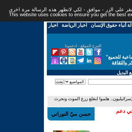
ر على الزر - موافق - لكي لاتظهر هذه الرسالة مرة اخرى -
This website uses cookies to ensure you get the best 
لة أنباء حقوق الإنسان
-
اخبار الرياضة
-
اخبار
التبرع للموقع - ادعمونا
اعية للجميع
"
ر والثقافة
 البديل
لإسرائيليون.. هلموا لنقلع زرع الموت ونحرث
في دعم
حسن ميّ النوراني