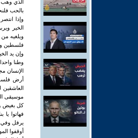
الذي وهب ال
بالحب فلنحي
وإذا انتص
الخير وير
ويلغيه من 
فلسطين وطن
وإن يد الخي
وطنا واحدا
الإنسان مج
أرض فلسطي
العاشقين 
موسيقى الم
كل بغيض و
فهاتوا يا ب
يرفل وفي ح
أوقفوا المو