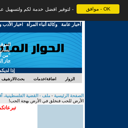
موافق - OK
لتوفير افضل خدمة لكم ولتسهيل عملي
أخبار عامة
-
وكالة أنباء المرأة
-
اخبار الأدب و
الموقع
يسارية
"من أج
حاز ال
إذا لديك
الزوار
اضافة/خدمات
بحث/الارشيف
الصفحة الرئيسية
-
ملف - القضية الفلسطينية، آ
الأرض للحب فنخلق في الأرض بهجة الحب!
تبرعاتكم