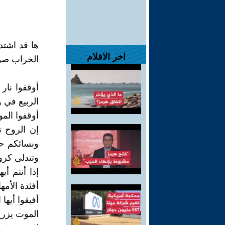
ها قد اشتد
اخر الافلام
الخراب صوت
أوقفوا نار
الربيع في 
أوقفوا الم
إن الروح تن
ونسائكم حط
وتتدلى كرو
إذا أنتم أ
أفئدة الأمها
أفيقوا أيها
الموت يزر