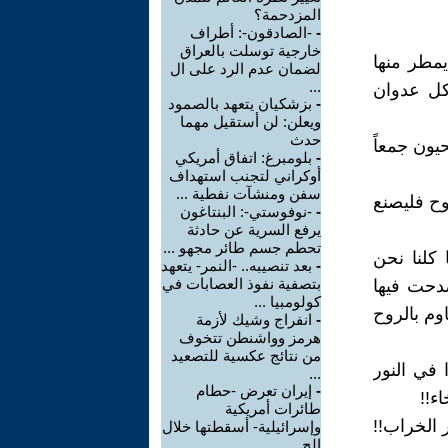
المزدحمة؟
-
-الصادقون-: أطراف
خارجية توسلت بالعراق
مطر منها
لضمان عدم الرد على ال
...
كل عدوان
-
بزشكيان يتعهد بالصمود
ويعلن: لن أستقيل مهما
حدث
يون جمعاً
-
بلومبرغ: اتفاق أمريكي
أوكراني لتجنب استهداف
سفن ومنشآت نفطية ...
وح فليصنع
-
-نوفوستي-: البنتاغون
يرفع السرية عن حادثة
تحطم جسم طائر مجهو ...
كلنا نحن
-
بعد تنصيبه.. -النمر- يتعهد
بتصفية نفوذ العصابات في
دحت فيها
كولومبيا ...
وم بالروح
-
انفراج وشيك لأزمة
هرمز وواشنطن تتخوف
من نتائج عكسية للتصعيد
 في النور
...
-
إيران تعرض -حطام
ء!!
طائرات أمريكية
 الخراب!!
وإسرائيلية- أسقطتها خلال
الح ...