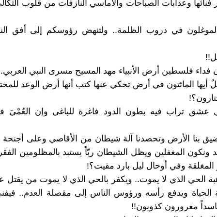
 فنائها وعذابات الصباحات والأماسي النازفات من قلوب الثكالى
 الموغلون في دروب الظلمة.. ولتنهض رؤوسكم إلى أفق النو
!!
ون فداء فلسطين أرض الأنبياء مهد المسيح مسرى النبي العربي..
 أيها المائتون في أرض تحكي عنها كتب أنها أرض الوعد للمختا
ارون؟!
 عشق تراب فيه بطون الدود فاغرة للباغي وإن العُمْيَ ف
يق بنا الأرض وتحصدنا آلة شيطان من الأقاصي وعلى أجنحة ا
د ونكون المغفلين ويظل الشيطان ربّاً يستبد بالمظلومين الفقرا
 المغلقة وفي أوحال ليل بارد مقيت؟!
هبة الحي الذي لا يموت.. ويكفر بالحي الذي لا يموت من يقتل 
ة الحياة ويدفع رأسه ورؤوس الناس إلى مقصلة العدم.. فيفن
سداً مغرورون كذوبون!!