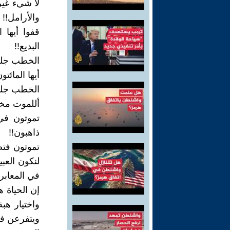
لا شيء غير
والأرامل!!
قفوا أيها
البديع!!
الخطب جلل
أيها المائت
الخطب جللٌ
أللموت مخت
تموتون في
ذاهبون!!
تموتون فتض
لنكون العبي
في المعابر
إن الحياة 
واختيار هب
ويتفرعن فا