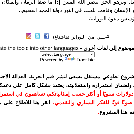
تل ويزهو الحق بنصر الله المبين إذا ما صفا الزمان والمك
ار الإنسان وقامت للحب في النور دولة المجد العظيم..
ؤسس دعوة النورانية
#حسن_ميّ_النوراني (هاشتاغ)
موضوع إلى لغات أخرى -
ate the topic into other languages
Powered by
Translate
شروع تطوعي مستقل يسعى لنشر قيم الحرية، العدالة الاجتم
. ولضمان استمراره واستقلاليته، يعتمد بشكل كامل على دعمك
دعمكم بمبلغ 10 دولارات سنويًا أو أكثر حسب إمكانياتكم، تساهمون في استم
وتًا قويًا للفكر اليساري والتقدمي
،
انقر هنا للاطلاع على 
م هذا المشروع
.