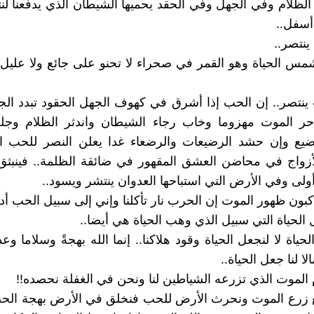
لظلام وفي الجهل وفي الحقد يحميها الشيطان الذي يدفعنا ل
أسفل..
ينتصر..
س الحياة وهو القمر في صحراء لا تحنو على جائع ولا عليل ول
ينتصر.. إن الحب إذا أشرق في كهوف الجهل الحقود تبدد ال
دحر الموت مهزوما وخاب رجاء الشيطان واندثر الظلام و
يع وإن حشد الرضيعات والرضعاء غدا يعلن النصر للحب ا
أزواج في محاضن العشق المقهور في ضائقة الظلمة.. فينبثق
لى وفي الأرض التي استباحها العدوان ينتشر ويسود..
راكبون ظهور الموت إن الحرب نار تأكلنا وإني إلى سبيل الحب أد
الحياة التي سبيل الذي وهب الحياة هي أيضا..
حياة لا لنجعل الحياة وقود هلاكنا.. إنما الله بهجةً وسلاما وع
ا لنا جعل الحياة..
م الموت الذي تزرعه الشياطين لنا ونحن في الغفلة نحصده!!
لع زرع الموت ونحرث الأرض للحب فنخلق في الأرض بهجة ال