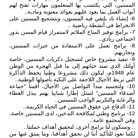
المسنين، التي يكتسب بها المتعلمون مهارات تفتح لهم
أبواب العمل بما يعود عليهم بفوائد معنوية ومادية..
6- إنشاء ناد يلتقي فيه المسنون، وبتشجيع المسنين على
الانخراط في أنشطة رياضية ..
7- برامج توفير المناخ الملائم لاستمرار قيام المسن بدور
اجتماعي ريادي..
8- برامج تعمل على الاستفادة من خبرات المسنين،
وتجاربهم.
9- تنفيذ مشروع خاص لتسجيل ذكريات المسنين، خاصة
أولئك الذي تمتد حياتهم إلى ما قبل الهجرة من الوطن
عام 1948م، ليكون ذلك مشروعا وطنيا يحفظ الذاكرة
التي تربط الأجيال اللاحقة على النكبة بأصولها الوطنية..
10- ولتجسيد مبدأ التواصل بين الأجيال، أقمنا "جماعة
أصدقاء المسنين" لتمثل إطارا شبابيا يهتم ببذل العطاء
والرعاية والتكريم الواجب للمسنين..
11- الدفاع عن حقوق المسنين في الحياة الكريمة..
12- برنامج وطني لمكافحة التدخين، لدى المسنين خاصة،
وفي المجتمع عامة..
.. وستكون لنا برامج أخرى، لتحقيق أهداف حملتنا..
لكننا نعود للتأكيد أننا لن نحقق أهدافنا، وما ينبثق عنها من