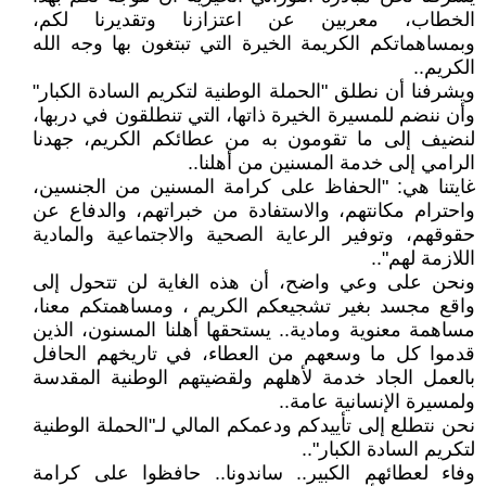
الخطاب، معربين عن اعتزازنا وتقديرنا لكم،
وبمساهماتكم الكريمة الخيرة التي تبتغون بها وجه الله
الكريم..
ويشرفنا أن نطلق "الحملة الوطنية لتكريم السادة الكبار"
وأن ننضم للمسيرة الخيرة ذاتها، التي تنطلقون في دربها،
لنضيف إلى ما تقومون به من عطائكم الكريم، جهدنا
الرامي إلى خدمة المسنين من أهلنا..
غايتنا هي: "الحفاظ على كرامة المسنين من الجنسين،
واحترام مكانتهم، والاستفادة من خبراتهم، والدفاع عن
حقوقهم، وتوفير الرعاية الصحية والاجتماعية والمادية
اللازمة لهم"..
ونحن على وعي واضح، أن هذه الغاية لن تتحول إلى
واقع مجسد بغير تشجيعكم الكريم ، ومساهمتكم معنا،
مساهمة معنوية ومادية.. يستحقها أهلنا المسنون، الذين
قدموا كل ما وسعهم من العطاء، في تاريخهم الحافل
بالعمل الجاد خدمة لأهلهم ولقضيتهم الوطنية المقدسة
ولمسيرة الإنسانية عامة..
نحن نتطلع إلى تأييدكم ودعمكم المالي لـ"الحملة الوطنية
لتكريم السادة الكبار"..
وفاء لعطائهم الكبير.. ساندونا.. حافظوا على كرامة