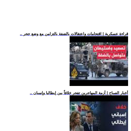
.. قراءة عسكرية | اقتحامات واعتقالات بالضفة بالتزامن مع وضع حجر
.. أخبار الصباح | أزمة المهاجرين تفجر خلافاً بين إيطاليا وإسبان