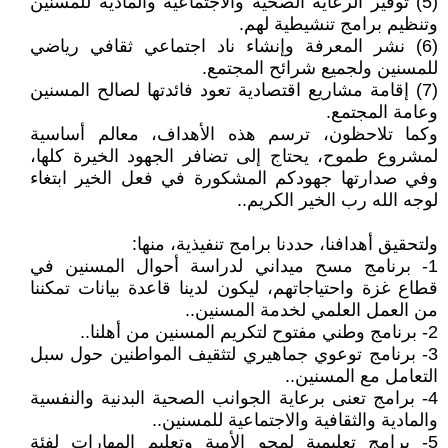
(5) توفير الرعاية الصحية والاجتماعية والمادية للمسنين
وتنظيم برامج تنشيطية لهم.
(6) نشر المعرفة وإنشاء ناد اجتماعي ثقافي رياضي
للمسنين ولجميع شرائح المجتمع.
(7) إقامة مشاريع اقتصادية تعود فائدتها لصالح المسنين
وعامة المجتمع.
وكما تلاحظون، ترسم هذه الأهداف، معالم أساسية
لمشروع طموح، يحتاج إلى تضافر الجهود الخيرة كلها،
وفي صدارتها جهودكم المشكورة في فعل الخير ابتغاء
لوجه الله رب الخير الكريم..
ولتحقيق أهدافنا، حددنا برامج تنفيذية، منها:
1- برنامج مسح ميداني لدراسة أحوال المسنين في
قطاع غزة واحتياجاتهم، ليكون لدينا قاعدة بيانات تمكننا
من العمل العلمي لخدمة المسنين..
2- برنامج وطني مفتوح لتكريم المسنين من أهلنا..
3- برنامج توعوي جماهيري لتثقيف المواطنين حول سبل
التعامل مع المسنين..
4- برامج تعنى برعاية الجوانب الصحية البدنية والنفسية
والمادية والثقافية والاجتماعية للمسنين..
5- برامج تعليمية لمحو الأمية وتعليم المهارات لفئة