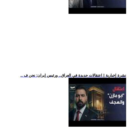
.. نشرة إخبارية | اعتقالات جديدة في العراق.. ورئيس إيران: نحن ف