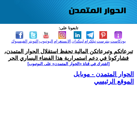
تابعونا على:
بودكاست
بنترست
تيلكرام
لينكدإن
الانستغرام
اليوتيوب
التويتر
الفيسبوك
تبرعاتكم وتبرعاتكن المالية تحفظ استقلال الحوار المتمدن،
فشاركونا في دعم استمرارية هذا الفضاء اليساري الحر
[اشترك في قناة ‫«الحوار المتمدن» على اليوتيوب]
الحوار المتمدن - موبايل
الموقع الرئيسي