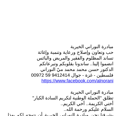
مبادرة النوراني الخيرية
حب وتعاون وإصلاح ورعاية وتنمبة وإغاثة
تساند المظلوم والفقير والمريض والبائس
انضموا إلينا.. ساندونا بقلوبكم وتبرعاتكم
الدكتور حسن محمد محمد ميّ النوراني
فلسطين - غزة - جوال 9412414 59 00972
https://www.facebook.com/alnorani
مبادرة النوراني الخيرية
تطلق "الحملة الوطنية لتكريم السادة الكبار"
أختي الكريمة.. أخي الكريم..
السلام عليكم ورحمة الله..
يشرفنا نحن مبادرة النوراني الخيرية أن نتوجه لكم بهذا