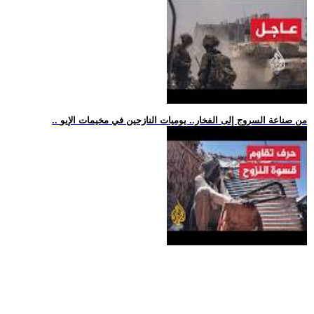
.. من صناعة السروج إلى الفخار.. يوميات النازحين في مخيمات الإيو