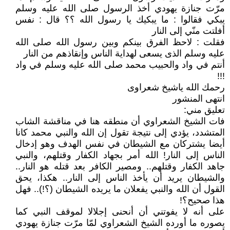
مرّت جنازة يهودي أخذ الرسول صلى الله عليه وسلم
يبكي فقالوا : ما يبكيك يا رسول الله ؟؟ قال : نفس
أفلتت منّي إلى النار
فقلت : لاحظ الفرق بينكم وبين رسول الله صلى الله
عليه وسلم الذى يسعى لهداية الناس وإنقاذهم من النار
أنتم في واد والحبيب محمد صلى الله عليه وسلم في واد
!!!
رحمك الله ياشيخ شعراوى
انتهى المنشور
تعليق مني:
فات الشيخ الشعراوي أن منطقه هنا في مناقشة الشاب
المتشدد، يؤدي إلى نتيجة تقول إن الله والنبي محمد كانا
أيضا يشتركان مع الشيطان في نفس الهدف وهو إدخال
الناس إلى النار! الله أمر بجهاد الكفار وقتلهم، والنبي
جاهد الكفار وقتلهم.. ومصير الكافر بعد قتله هو النار..
والشيطان يريد أن يأخذ الناس إلى النار.. هكذا، يحق
القول أن الله والنبي يفعلان ما يريده الشيطان (؟!).. فهل
هذا صحيح؟!
على أنه لا يفوتني أن أنحنى إجلالا لموقف النبي كما
يصوره ما أورده الشيخ الشعراوي لمّا مرّت جنازة يهودي