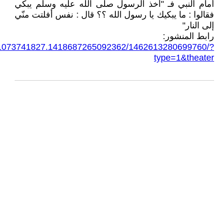
أمام النبي فـ "أخذ الرسول صلى الله عليه وسلم يبكي
فقالوا : ما يبكيك يا رسول الله ؟؟ قال : نفس أفلتت منّي
إلى النار"
رابط المنشور:
47.1073741827.1418687265092362/1462613280699760/?
type=1&theater