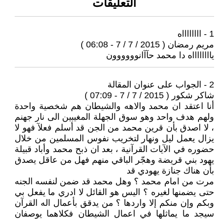
التعليقات
1 - ااااااااه
مريم رمضان ( 2015 / 7 / 7 - 06:08 )
يااااااااه دا محمد حآآانوووووون
2 - الجواب على عنوان المقالة
شاكر شكور ( 2015 / 7 / 7 - 07:09 )
أنا اعتقد ان محمد والاهه والشيطان هم شخصية واحدة
ولهم هدف واحد وهو سوق الجهلة المغيبين الى نار جهنم
، لا اصدق بأن قرين محمد من الجن قد أسلم فعلآ فهو لا
يزال يعمل ليل ونهار لتخريب نفوس المسلمين من خلال
حضوره في الآيات القرآنية ، بعد ان ذبح محمد وأباد قبيلة
يهود بني قريضة وهجّر الباقي منهم فهل من عاقل يصدق
بأن هناك جنازة يهودي قد
مرت من امام محمد ؟ وهل محمد قد ضمن لنفسه الجنه
حتى يضمنها لغيره ؟ اليس هو القائل لا ادري ما يفعل بي
وبكم وإن منكم إلا واردها ؟ من يدقق بأعمال اله القرآن
سيجد ما يماثلها في اعمال الشيطان فكلاهما يوصفان