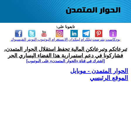
تابعونا على:
بودكاست
بنترست
تيلكرام
لينكدإن
الانستغرام
اليوتيوب
التويتر
الفيسبوك
تبرعاتكم وتبرعاتكن المالية تحفظ استقلال الحوار المتمدن،
فشاركونا في دعم استمرارية هذا الفضاء اليساري الحر
[اشترك في قناة ‫«الحوار المتمدن» على اليوتيوب]
الحوار المتمدن - موبايل
الموقع الرئيسي