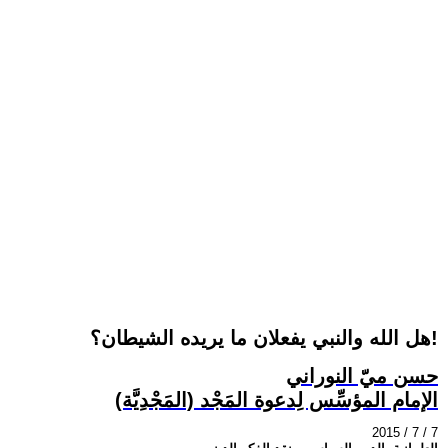
هل الله والنبي يفعلان ما يريده الشيطان؟!
حسن ميّ النوراني
الإمام المؤسِّس لِدعوة المَجْد (المَجْدِيَّة)
2015 / 7 / 7