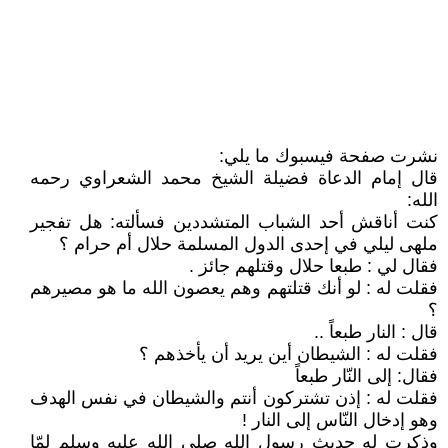
نشرت صفحة فيسبوك ما يلي:
قال إمام الدعاة فضيلة الشيخ محمد الشعراوي رحمه
الله:
كنت أناقش أحد الشباب المتشددين فسألته: هل تفجير
ملهى ليلي في إحدى الدول المسلمة حلال أم حرام ؟
فقال لي : طبعا حلال وقتلهم جائز .
فقلت له : لو أنك قتلتهم وهم يعصون الله ما هو مصيرهم
؟
قال : النار طبعاً ..
فقلت له : الشيطان أين يريد أن يأخذهم ؟
فقال: إلى النّار طبعاً
فقلت له : إذن تشتركون أنتم والشيطان في نفس الهدف
وهو إدخال النّاس إلى النار !
وذكرت له حديث رسول الله صلى الله عليه وسلم لمّا