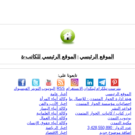
الموقع الرئيسي
الموقع الرئيسي للكاتب-ة
|
تابعونا على:
بنترست
تيلكرام
لينكدإن
الانستغرام
RSS
اليوتيوب
التويتر
الفيسبوك
الموقع الرئيسي
أخبار عامة
هيئة ادارة الحوار المتمدن - للإتصال بنا
وكالة أنباء المرأة
إحصائيات مؤسسة الحوار المتمدن
اخبار الأدب والفن
قواعد النشر
وكالة أنباء اليسار
ابرز كتاب / كاتبات الحوار المتمدن
وكالة أنباء العلمانية
يوتيوب التمدن
وكالة أنباء العمال
مكتبة التمدن
وكالة أنباء حقوق الإنسان
عدد الزوار: 3,428,550,890
اخبار الرياضة
اضافة موضوع جديد
اخبار الاقتصاد