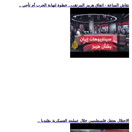
.. نقاش الساعة - اتفاق هرمز المرتقب.. خطوة لنهاية الحرب أم تأجي
.. الاحتلال يعتقل فلسطينيين خلال عمليته العسكرية بقلنديا