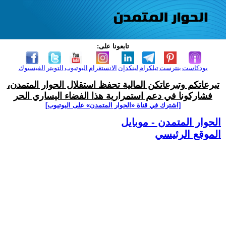
تابعونا على:
بودكاست
بنترست
تيلكرام
لينكدإن
الانستغرام
اليوتيوب
التويتر
الفيسبوك
تبرعاتكم وتبرعاتكن المالية تحفظ استقلال الحوار المتمدن،
فشاركونا في دعم استمرارية هذا الفضاء اليساري الحر
[اشترك في قناة ‫«الحوار المتمدن» على اليوتيوب]
الحوار المتمدن - موبايل
الموقع الرئيسي