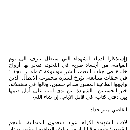
{إستذكارا لدماء الشهداء التي ستظل تنزف الى يوم
القيامة، من أجساد طرية في اللحود، تفخر بها أرواح
خالدة في جنات النعيم، أنشر موسوعة "دماء لن تجف"
في حلقات متتابعة، تؤرخ لسيرة مجموعة الابطال الذين
واجهوا الطاغية المقبور صدام حسين، ونالوا في معتقلاته،
خير الحسنيين.. الشهادة بين يدي الله، على أمل ضمها
بين دفتي كتاب، في قابل الايام.. إن شاء الله}
القاضي منير حداد
لاذت الشهيدة اكرام عواد سعدون المندائية، بالنجم
القطبي؛ حمى واقيا لها، من بطش الطاغية المقبور صدام