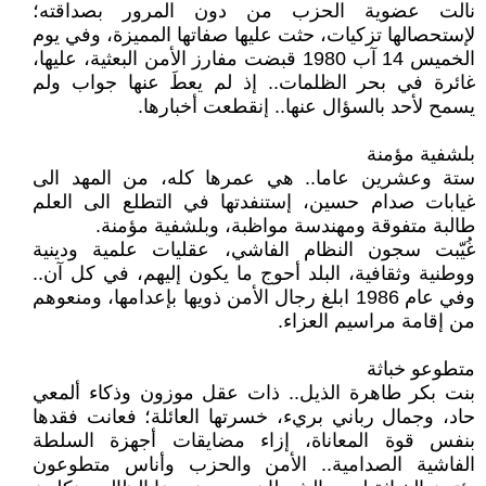
نالت عضوية الحزب من دون المرور بصداقته؛
لإستحصالها تزكيات، حثت عليها صفاتها المميزة، وفي يوم
الخميس 14 آب 1980 قبضت مفارز الأمن البعثية، عليها،
غائرة في بحر الظلمات.. إذ لم يعطَ عنها جواب ولم
يسمح لأحد بالسؤال عنها.. إنقطعت أخبارها.
بلشفية مؤمنة
ستة وعشرين عاما.. هي عمرها كله، من المهد الى
غيابات صدام حسين، إستنفدتها في التطلع الى العلم
طالبة متفوقة ومهندسة مواظبة، وبلشفية مؤمنة.
غُيّبت سجون النظام الفاشي، عقليات علمية ودينية
ووطنية وثقافية، البلد أحوج ما يكون إليهم، في كل آن..
وفي عام 1986 ابلغ رجال الأمن ذويها بإعدامها، ومنعوهم
من إقامة مراسيم العزاء.
متطوعو خباثة
بنت بكر طاهرة الذيل.. ذات عقل موزون وذكاء ألمعي
حاد، وجمال رباني بريء، خسرتها العائلة؛ فعانت فقدها
بنفس قوة المعاناة، إزاء مضايقات أجهزة السلطة
الفاشية الصدامية.. الأمن والحزب وأناس متطوعون