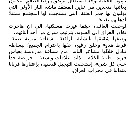
يؤتون الخباثة لوجه الشيطان يريدون رضا الظالم، ينكلون
بعائتها متخذين من تباين المعتقد ماشة النار الأولى التي
يؤلبون بها جمر الفتنة، التي يستجيب لها المجتمع ممتثلا
لدهائهم بغباء!
لوحقت العائلة، حيثما غيرت مسكنها، الى ان هاجرت
تغادر العراق الى السويد، بترتيب سري من أحد أبنائهم.
وصفها شقيقها بالشابة الرائعة.. شفافة متزنة طيبة..
فرط هدوء وخلق رفيع، حفها باحترام الجميع؛ لبساطة
تبادل خلالها مشاعر الناس من مسافة مدروسة بقياس
فريد.. قليلة الكلام .. ذات علاقات واسعة .. حريصة جداً
على كل شيء، إستحقت التبجيل قدسية، بإعتبارها قربانا
مندائيا في محراب العراق.