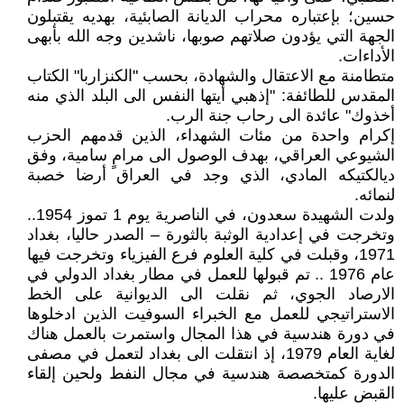
حسين؛ بإعتباره محراب الديانة الصابئية، بهديه يقتبلون
الجهة التي يؤدون صلاتهم صوبها، ناشدين وجه الله بأبهى
الأداءات.
متطامنة مع الاعتقال والشهادة، بحسب "الكنزاربا" الكتاب
المقدس للطائفة: "إذهبي أيتها النفس الى البلد الذي منه
أخذوك" عائدة الى رحاب جنة الرب.
إكرام واحدة من مئات الشهداء، الذين قدمهم الحزب
الشيوعي العراقي، بهدف الوصول الى مرامٍ سامية، وفق
ديالكتيكه المادي، الذي وجد في العراق أرضا خصبة
لنمائه.
ولدت الشهيدة سعدون، في الناصرية يوم 1 تموز 1954..
وتخرجت في إعدادية الوثبة بالثورة – الصدر حاليا، بغداد
1971، وقبلت في كلية العلوم فرع الفيزياء وتخرجت فيها
عام 1976 .. تم قبولها للعمل في مطار بغداد الدولي في
الارصاد الجوي، ثم نقلت الى الديوانية على الخط
الاستراتيجي للعمل مع الخبراء السوفيت الذين ادخلوها
في دورة هندسية في هذا المجال واستمرت بالعمل هناك
لغاية العام 1979، إذ انتقلت الى بغداد لتعمل في مصفى
الدورة كمتخصصة هندسية في مجال النفط ولحين إلقاء
القبض عليها.