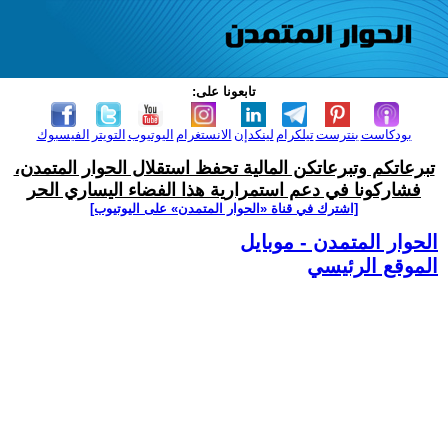
تابعونا على:
بودكاست
بنترست
تيلكرام
لينكدإن
الانستغرام
اليوتيوب
التويتر
الفيسبوك
تبرعاتكم وتبرعاتكن المالية تحفظ استقلال الحوار المتمدن،
فشاركونا في دعم استمرارية هذا الفضاء اليساري الحر
[اشترك في قناة ‫«الحوار المتمدن» على اليوتيوب]
الحوار المتمدن - موبايل
الموقع الرئيسي