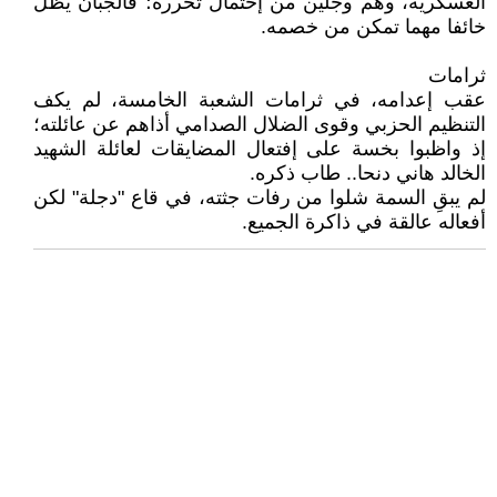
العسكرية، وهم وجلين من إحتمال تحرره؛ فالجبان يظل
خائفا مهما تمكن من خصمه.
ثرامات
عقب إعدامه، في ثرامات الشعبة الخامسة، لم يكف
التنظيم الحزبي وقوى الضلال الصدامي أذاهم عن عائلته؛
إذ واظبوا بخسة على إفتعال المضايقات لعائلة الشهيد
الخالد هاني دنحا.. طاب ذكره.
لم يبقِ السمة شلوا من رفات جثته، في قاع "دجلة" لكن
أفعاله عالقة في ذاكرة الجميع.