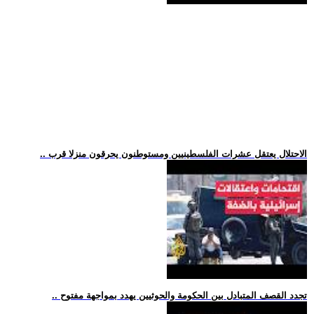
.. الاحتلال يعتقل عشرات الفلسطينيين ومستوطنون يحرقون منزلا قرب
.. تجدد القصف المتبادل بين الحكومة والحوثيين يهدد بمواجهة مفتوح