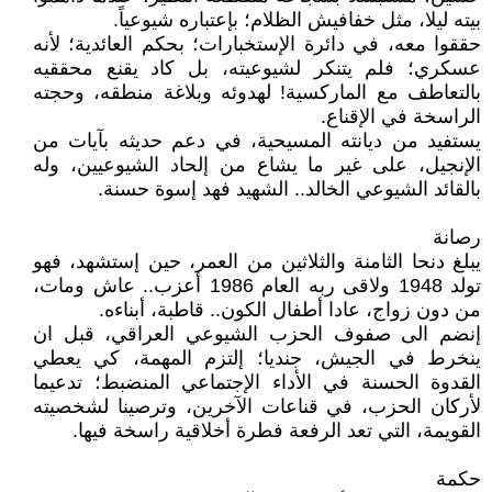
بيته ليلا، مثل خفافيش الظلام؛ بإعتباره شيوعياً.
حققوا معه، في دائرة الإستخبارات؛ بحكم العائدية؛ لأنه
عسكري؛ فلم يتنكر لشيوعيته، بل كاد يقنع محققيه
بالتعاطف مع الماركسية! لهدوئه وبلاغة منطقه، وحجته
الراسخة في الإقناع.
يستفيد من ديانته المسيحية، في دعم حديثه بآيات من
الإنجيل، على غير ما يشاع من إلحاد الشيوعيين، وله
بالقائد الشيوعي الخالد.. الشهيد فهد إسوة حسنة.
رصانة
يبلغ دنحا الثامنة والثلاثين من العمر، حين إستشهد، فهو
تولد 1948 ولاقى ربه العام 1986 أعزب.. عاش ومات،
من دون زواج، عادا أطفال الكون.. قاطبة، أبناءه.
إنضم الى صفوف الحزب الشيوعي العراقي، قبل ان
ينخرط في الجيش، جنديا؛ إلتزم المهمة، كي يعطي
القدوة الحسنة في الأداء الإجتماعي المنضبط؛ تدعيما
لأركان الحزب، في قناعات الآخرين، وترصينا لشخصيته
القويمة، التي تعد الرفعة فطرة أخلاقية راسخة فيها.
حكمة