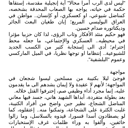
"ليس لدى الرب أمرا محالا" آية إنجيلية مقدسة، إستقاها
حكمة في حياته، يواجه بها الصعاب المحدقة بشخصه،
كمناضل شيوعي، او كعسكري، أو كإنسان.. مواطن في
العراق البوليسي المريع؛ إبان طغيان البعث الجائر
وديكتاتوره صدام حسين.
فهو حكيم متئد الأفكار وثاب الرؤى، لذا كان حزبيا مؤثرا
في محيطيه.. العسكري والإجتماعي، ما جعله محط
إحترام؛ أدى الى إستجابة كثير من الكسب الجديد
للشيوعية.. إنتظاما او توجها نظريا، في الميل الماركسي
وعموم "البلشفية".
مواجهة
فوجئ ليلا بكتيبة من مسلحين ليسوا شجعان في
المواجهة؛ لأنهم لا عقيدة ولا إيمان يشدهم الى ما يقدمون
عليه، إنما مجرد أداء وظيفي صم، إحترفوا القتل خلاله.
بعد بطولة متفردة، أبداها الشهيد هاني، جسد فيها معاني
المناضل الشجاع، نظير جبن واضح من أفراد الكتيبة،
غلبت الكثرة على الشجاعة، وتمكنوا منه.. إعتقلوه، كما
لو يصطادون أسدا قسورا، قيدوه بالسلاسل، وما زالوا
خائفين، وألقوا به وراء ظلمات غرف الإستخبارات