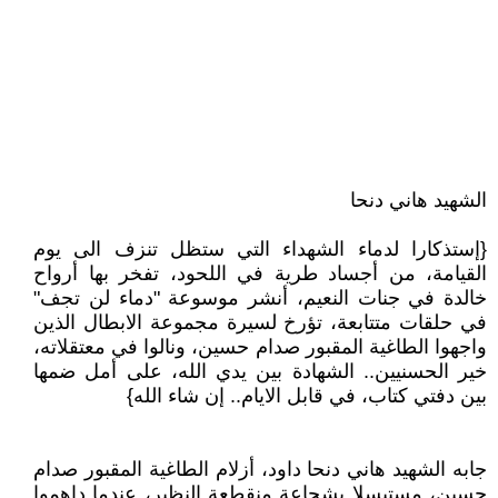
الشهيد هاني دنحا
{إستذكارا لدماء الشهداء التي ستظل تنزف الى يوم
القيامة، من أجساد طرية في اللحود، تفخر بها أرواح
خالدة في جنات النعيم، أنشر موسوعة "دماء لن تجف"
في حلقات متتابعة، تؤرخ لسيرة مجموعة الابطال الذين
واجهوا الطاغية المقبور صدام حسين، ونالوا في معتقلاته،
خير الحسنيين.. الشهادة بين يدي الله، على أمل ضمها
بين دفتي كتاب، في قابل الايام.. إن شاء الله}
جابه الشهيد هاني دنحا داود، أزلام الطاغية المقبور صدام
حسين، مستبسلا بشجاعة منقطعة النظير، عندما داهموا