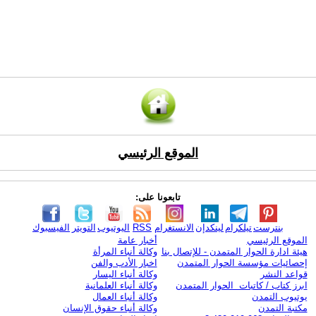
الموقع الرئيسي
تابعونا على:
بنترست
تيلكرام
لينكدإن
الانستغرام
RSS
اليوتيوب
التويتر
الفيسبوك
الموقع الرئيسي
أخبار عامة
هيئة ادارة الحوار المتمدن - للإتصال بنا
وكالة أنباء المرأة
إحصائيات مؤسسة الحوار المتمدن
اخبار الأدب والفن
قواعد النشر
وكالة أنباء اليسار
ابرز كتاب / كاتبات الحوار المتمدن
وكالة أنباء العلمانية
يوتيوب التمدن
وكالة أنباء العمال
مكتبة التمدن
وكالة أنباء حقوق الإنسان