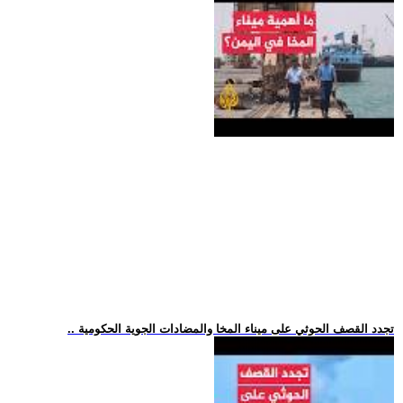
.. تجدد القصف الحوثي على ميناء المخا والمضادات الجوية الحكومية