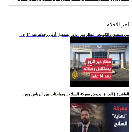
اخر الافلام
.. من دمشق والكويت.. مطار دير الزور يستقبل أولى رحلاته بعد 14 ع
.. العاشرة | العراق يخوض معركة السلاح.. ومباحثات بين الرياض وبغ