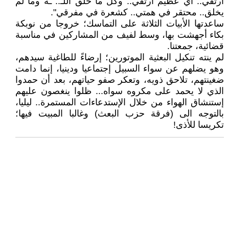
أرتقي.. أي عظيم أرتقي.. وكل ما خلق اللـ.. ـه وما لم
يخلق.. محتقر في همتي.. كشعرة في مفرقي".
ساعدتها الأبيات الثلاثة على التماسك؛ خروجا من نوبكة
بكاء أجهشت بها، وسط لفيف من المشاركين في مناسبة
قضائية، جمعتنا.
لم ينته تنكيل البعثية الموتورين؛ إرضاءً للطاغية سيدهم،
وهو يضلهم عن سواء السبيل إجتماعيا ودينيا، إنما دامت
ضغينتهم، تلاحق ذويه، وتعكر صفو حياتهم، بعد أن حمدوا
الذي لا يحمد على مكروه سواه... ظلوا ينغصون عليهم
إستنشاق الهواء من خلال الإستدعاءات المستمرة.. ليليا،
بالتوجه الى (فرقة حزب البعث) وغالبا المبيت فيها؛
تكريسا للأذى!