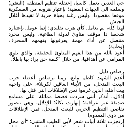
حي الغدير، يعمل كاسبا، إعتقله تنظيم المنطقة (البعثي)
وسلمه الى الجهات المعنية؛ بإعتبار هروبه من العسكرية
موقفا مقصودا، وليس رغبة بحياة حرية لا تقيدها أغلال
الجيش.
لهذا كله، لم يعامل كأي هرب تقليدي؛ إنما عومل بإعتباره
شخصا ذا موقف مناوئ لدولة الطاغية، وليس مجرد
متنصل عن أداء مهمة يعرفونها بفهمهم المنحرف
(وطنية).
أعوذ بالله من هذا الفهم المناوئ للحقيقة، والذي يلوي
المرامي عن أهدافها، من خلال "كلمة حق يراد بها باطلاً.
رصاص ذليل
أعدم الشهيد كاظم مايع، رميا برصاص أعضاء حزب
البعث المنحل، من الأبناء العاقين لكربلاء، على واجهة
بيت أهله، الذين غرموا ثمن الإطلاقات التي قتل بها.
إذلال.. أتذكر أنني سردت قصصا مماثلة، على مسامع
صديقة غير عراقية؛ إنهارت بكاءً؛ للإذلال، وهي تتصور
تقاضي التنظيم الحزبي للبعث المنحل، ثمن الإطلاقات
من ذوي المعدوم!
إرتجزت ثلاثة أبيات شعر لأبي الطيب المتنبي: "أي محل