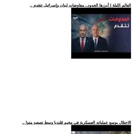
.. العالم الليلة | أبرزها الحدود.. مفاوضات لبنان وإسرائيل تتقدم
.. الاحتلال يوسع عملياته العسكرية في مخيم قلنديا وسط تصعيد متوا