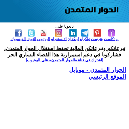
تابعونا على:
بودكاست
بنترست
تيلكرام
لينكدإن
الانستغرام
اليوتيوب
التويتر
الفيسبوك
تبرعاتكم وتبرعاتكن المالية تحفظ استقلال الحوار المتمدن،
فشاركونا في دعم استمرارية هذا الفضاء اليساري الحر
[اشترك في قناة ‫«الحوار المتمدن» على اليوتيوب]
الحوار المتمدن - موبايل
الموقع الرئيسي