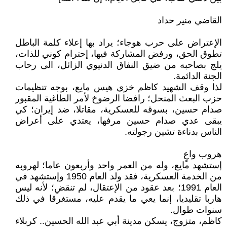
القاضي منير حداد
الإعتراض على حرب هوجاء؛ يراد بها إعلاء كلمة الباطل
تطوق الحق، ورفض المشاركة فيها، إحترام كوني للذات،
يلج بصاحبه من ضيق النفاق الدنيوي الزائل، الى رحاب
الجنة الدائمة.
لذا وقف الشهيد كاظم خزي هيس مايع، بوجه تنظيمات
حزب البعث المنحل؛ رافضا الرضوخ لأمر الطاغية المقبور
صدام حسين، بسوقه للعسكرية، مقاتلا، ضد إيران؛ كي
يبقى عدي صدام حسين مرفها، يعتدي على أعراض
الناس بدناءة تشين رجولته.
هروب واعٍ
إستشهد مايع، وله من العمر واحد وأربعون عاما؛ لهروبه
من الخدمة العسكرية، فقد ولد العام 1950 وإستشهد في
العام 1991؛ بعد عقود من الإعتقال، لم تنقضِ؛ لأنه ليس
هاربا تقليديا، إنما يعي ما يقدم عليه، مستغرقا في ذلك
سنوات طوال.
كاظم، متزوج، يسكن مدينة أبي عبد الله الحسين.. كربلاء