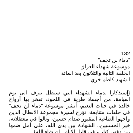
132
"دماء لن تجف"
موسوعة شهداء العراق
الحلقة الثانية والثلاثون بعد المائة
الشهيد كاظم خزي
{إستذكارا لدماء الشهداء التي ستظل تنزف الى يوم
القيامة، من أجساد طرية في اللحود، تفخر بها أرواح
خالدة في جنات النعيم، أنشر موسوعة "دماء لن تجف"
في حلقات متتابعة، تؤرخ لسيرة مجموعة الابطال الذين
واجهوا الطاغية المقبور صدام حسين، ونالوا في معتقلاته،
خير الحسنيين.. الشهادة بين يدي الله، على أمل ضمها
بين دفتي كتاب، في قابل الايام.. إن شاء الله}