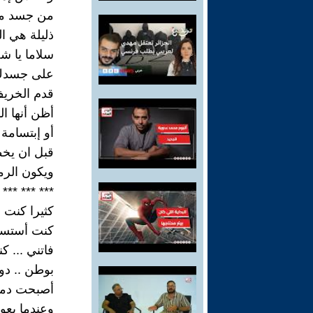
من جسد مش
ذليلة هي 
سلاما يا ش
على جسدك 
قدم الخريف
أظن أنها ال
أو إبتسامة
قبل ان يخط
ويكون الرم
*** *** ***
كثيرا كنت أ
كنت أستسيغ
فاتني ... ك
بوطن .. دول
أصبحت دم
وعندما يعو