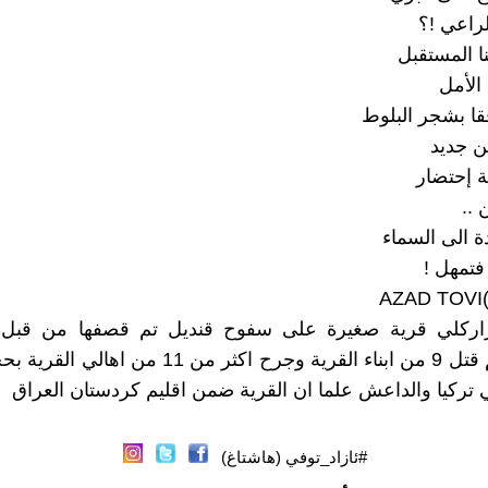
لراعي !؟
نا المستقبل
الأمل
قا بشجر البلوط
ن جديد
 إحتضار
..
 الى السماء
فتمهل !
A
اركلي قرية صغيرة على سفوح قنديل تم قصفها من قبل 
التركية وتم قتل 9 من ابناء القرية وجرح اكثر من 11 من
 تركيا والداعش علما ان القرية ضمن اقليم كردستان العراق
#ئازاد_توفي (هاشتاغ)