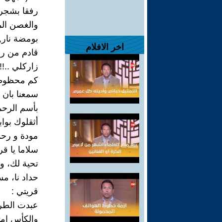
رفقا بشجر
والغصن ال
بومضة نار, 
اخر الافلام
قادم من ر
زاركلي ..!!
كم محظوظ
سمعنا بان ط
بأسم الرحم
أثقلوك بو
مودة و رحم
سلاما يا قر
تحية لك، وأي
حداد نا، م
قريتي :
عبدت الطري
والكأس إمتل