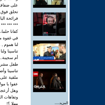
على ضفاف 
تحلق فوق رؤ
فرائحة البا
*** *** ***
كفانا حلما،
في غفوة من
لنا هموم , 
تناسينا ولن
أم سجينة..
طفل مشرد 
تناسينا وأ
ملقية على 
عفوا يا مولا
وهل أزعجن
وتفاهات الس
المزيد.....
مهلا ؟!