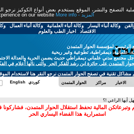
ة التصفح والنشر، الموقع يستخدم بعض أنواع الكوكيز نرجو النق
More info - المزيد
experience on our website
الفن
-
وكالة أنباء اليسار
-
وكالة أنباء العلمانية
-
وكالة أنباء العمال
-
وكا
الاقتصاد
-
اخبار الطب والعلوم
 الرئيسي لمؤسسة الحوار المتمدن
، علمانية، ديمقراطية، تطوعية وغير ربحية
ل مجتمع مدني علماني ديمقراطي حديث يضمن الحرية والعدالة الاجتم
حوار المتمدن على جائزة ابن رشد للفكر الحر والتى نالها أعلام في الفك
م مشاكل تقنية في تصفح الحوار المتمدن نرجو النقر هنا لاستخدام الموقع
كوردي
English
الاخبار
مراكز
الحوار المتمدن
هل أيها الراعي !؟
 وتبرعاتكن المالية تحفظ استقلال الحوار المتمدن، فشاركونا 
استمرارية هذا الفضاء اليساري الحر