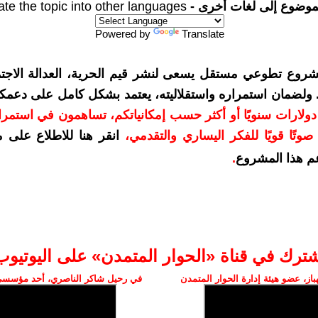
موضوع إلى لغات أخرى -
ate the topic into other languages
Powered by
Translate
شروع تطوعي مستقل يسعى لنشر قيم الحرية، العدالة الاجتم
. ولضمان استمراره واستقلاليته، يعتمد بشكل كامل على دعمك
دعمكم بمبلغ 10 دولارات سنويًا أو أكثر حسب إمكانياتكم، تساهمون في استم
وتًا قويًا للفكر اليساري والتقدمي
،
انقر هنا للاطلاع على 
م هذا المشروع
.
شترك في قناة «الحوار المتمدن» على اليوتيوب
ز، عضو هيئة إدارة الحوار المتمدن
في رحيل شاكر الناصري، أحد مؤسسي 