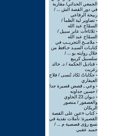
الجمعي الحداثي/ مقاربة
في دور القصة الش ... /
ربيحة الرفاعي
-
تصاوير لية الظمأ /
السمّاح عبد الله
-
ثلاثاءات عابر سبيل /
السمّاح عبد الله
-
ملامــح التجريــب في
كتابـات السيـد حـافظ من
خلال روايته يو ... /
سلسبيل كريبع
-
قناديل الحكمة / د. خالد
زغريت
-
حكاياتْ تَكاد تُنسى / فلاح
العيفاري
-
وعي ـ قصص قصيرة جدا
/ حسين جداونه
-
ديوان 23 الحاوي
والعصفور / منصور
الريكان
-
كتاب «عين على القصة
القصيرة: تأملات نقدية في
تسع رؤى قصصية م ... /
حميد عقبي