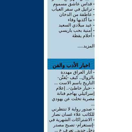
-
قداس عاشق مسموم
-
تراتيل في سفر الغياب
-
عاطفة من الدخان
-
ما أكذبها وفاء
-
عيد ميلادي السعيد
-
أمنية بحب باريسي
-
أحلام يقظة
المزيد.....
اخبار الأدب والفن
-
آثار العراق مهددة
بالزوال.. كيف -يُقنَّن-
التاريخ باسم الاست ...
-
-خيار خاطئ-.. إعلام
إسرائيلي يهاجم فنانة
مصرية تخلت عن يهودي
...
-
صدور رواية لا تنتظرني
للكاتب علاء غسان نصار
-
الاشتراكات الشهرية في
-إنستغرام- تصبح مصدر
دخل جديد.. تعرف ع ...