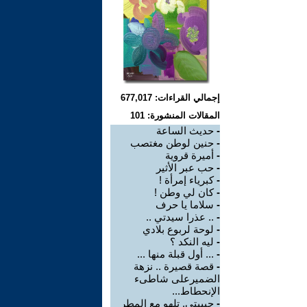
إجمالي القراءات: 677,017
المقالات المنشورة: 101
-
حديث الساعة
-
حنين لوطن مغتصب
-
أميرة قروية
-
حب عبر الأثير
-
كبرياء إمرأة !
-
كان لي وطن !
-
سلاما يا حرف
-
.. عذرا سيدتي ..
-
لوحة لربوع بلادي
-
ليه النكد ؟
-
... أول قبلة منها ...
-
قصة قصيرة .. نزهة
الضميرعلى شاطىء
الإنحطاط...
-
حبيبتي. تلهو مع المطر