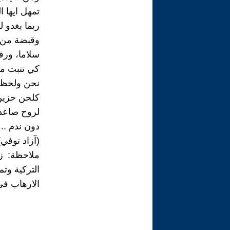
تمهل ايها ا
ربما يغدو ل
وقبضة من 
سلاما، ورف
كي تنبت م
نحن ولحظة
كلحن حزين 
لروح صاعدة
دون ندم .. 
(آزاد توفي)ZAD TOVI
ملاحظة: ز
الارهاب في