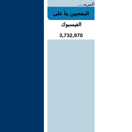
المزيد.....
المعجبين بنا على
الفيسبوك
3,732,970