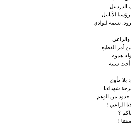
الدردنيل
سنا الأبابيل
رود, نسمة للوادي
 والراعي
 أمر القطيع
وله هموم
ا أخت سبية
بلا مأوى
ضرحة شهداءنا
حدود من الوهم
نا الراعي !
اكم ؟
نتنا !