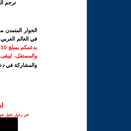
ترجم ال
الحوار المتمدن م
في العالم العربي
ب
والمستقل، ليبقى ص
والمشاركة في دع
ا‫
في رحيل جليل شهبا