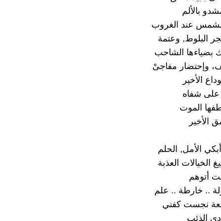
دو بالألم
الشمس عند الغروب
جر البلوط, وعتمة
بضياءها الشاحب
، وإحتضار مفاجىْ
وداع الأخير
 على شفاه
فها الموت
ق الأخير
بكي الأمل, الحلم
 الخيالات العذبة
نت أتوهم
ة .. خارطة .. علم
عة نجست كفني
دي الذئب