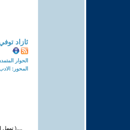
ئازاد توفي
الحوار المتمدن-العدد: 4888 - 5
المحور: الادب
....( تمهل ا