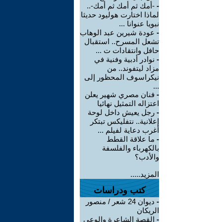
-
-أمك ثم أمك ثم أمك-..
لماذا اختارت هوليود حديثا
نبويا عنوانا ...
-
عودة شيرين عبد الوهاب
تشعل المسرح.. استقبال
حافل وانتقادات ت ...
-
نوادر أدبية وفنية في
مزاد ليتفوند.. من
نيكراسوف المحظور إلى
...
-
فنان مصري شهير يعلن
اعتزاله التمثيل نهائيا
-
رجل يعيش داخل لوحة
إعلانية.. نتفليكس تبتكر
أغرب دعاية لفيلم ...
-
ما علاقة القطط
بالكهرباء والفلسفة
والأدب؟
المزيد.....
كتب ودراسات
-
ديوان 24 شعر / منصور
الريكان
-
القصة الشاعرة والوعي