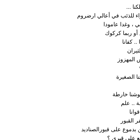
نا ...
ء للذئب في أعالي ارضروم
ي ، وغدا عامودا
أو ربما كركوك
 .. كفانا
ثيران
 المهزوز
نا الصغيرة
وشنا خارطة
 .. علم
وانا
ر القبور
ن بدموع على قبورالصناديد
 على قبري ؟