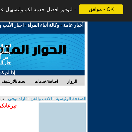
موافق - OK
لتوفير افضل خدمة لكم ولتسهيل عملي
أخبار عامة
-
وكالة أنباء المرأة
-
اخبار الأدب و
الموقع
يسارية
"من أج
حاز ال
إذا لديك
الزوار
اضافة/خدمات
بحث/الارشيف
الصفحة الرئيسية
-
الادب والفن
-
ئازاد توفي
- تم
تبرعاتكم