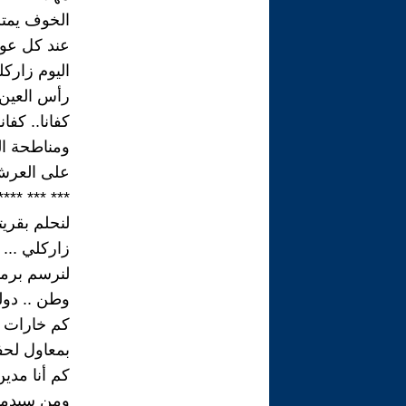
الخوف يمتلك
عند كل عوا
اليوم زاركل
رأس العين 
كفانا.. كفانا
ومناطحة ال
على العرش
*** *** ****
لنحلم بقريت
زاركلي ...
لنرسم برم
وطن .. دولة
كم خارات ق
بمعاول لحف
كم أنا مدي
ومن سيدمع