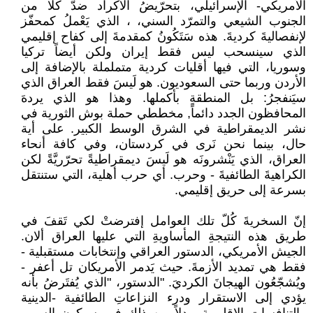
الأمريكي- الإسرائيلي، بتحرّيضُ الأكراد ضدّ كلا من
الجنوب الشيعي والتمرّد السني، ، الذي يَعْملُ كمحفّز
لإنفصاليةَ كرديةَ. هذه سَتَكُونُ كمقدمةَ إلى كفاح إقليمي
الذي سينسحب ليس فقط إيران ولكن أيضاً تركيا
وسوريا، التي فيها أقليات كردية متململة بالإضافة إلى
الأردن وربما حتى السعوديون. هو لَيسَ فقط العراق الذي
سيَنفجرُ: بل المنطقةِ بأكملها. وهذا هو الذي يردهَ
المحافظون الجدد دائماً, مخططي حملة بوش الثورية في
نشر الديمقراطية في الشرق الوسط الكبير. على أية
حال، بينما نحن نَرى في كردستان، وفي كافة أنحاء
العراق، الذي يَنْشرونَه هو لَيسَ ديمقراطيةً تحرّريَّةً لكن
الكراهيةَ الطائفيةَ - وحرب. أي حرب أهلية، التي ستنتقل
بسرعة إلى حريق إقليمي.
إنّ السخريةَ كُلّ تلك العوامل إفترضتْ لكي تَقفَ في
طريق هذه النتيجةِ المأساويةِ التي عليها العراق ألان.
الجيش الأمريكي، الدستور العراقي وإنتخابات مستقبلية -
فقط هي تمديد الأزمةَ. حيث يَدمر الأمريكان تل أعفر -
ويُشجّعُون الهيجانَ الكرديَ. "الدستور، "الذي يُفتَرضُ بأنه
يؤدي إلى الاستقرار ودرء النزاعاتِ الطائفية -الدينية