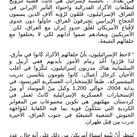
في بغداد. ، بالنسبة لإسرائيل هي كانت قضية لتَرويج
لتطلّعاتِ الأكراد الفدرالية واحتواء التأثيرِ الإيراني في
العراق. الإسرائيليون، قَلقَون لرُؤية آلافِ الذين يسمون
الحجاجِ الإيرانيينِ يَخترقونَ العراق، حاولَوا دون جدوى
لإقْناع الأمريكان لغَلْق حدودِ إيران مع العراق، لكن َ
الأمريكيينَ وبعنادهم صموا آذانهم لكي لا يختلفوا مع
حلفائَهم الشيعةَ،
" لاحظ الإسرائيليون، بأنّ حلفائَهم الأكراد كَانوا في مأزق،
لذا قرّرَوا أَخْذ زمام الأمور بأيديهم ففي أربيل و
السليمانية هناك مدربون إسرائيليون، تَنكّرَوا في أغلب
الأحيان كرجال أعمال، كانوا يقومون بتَحْسين تدريب
البيشميركةِ،. طبقاً للإستخبارات العسكريةِ الفرنسيةِ، في
بِداية 2004، حوالي 1,200 وكيلَ مِنْ الموساد أَو مِنْ
الإستخبارات العسكريةِ الإسرائيليةِ كَانتْ تَعمل في
كردستان. مهمّتهم: هي تكوين مجموعاتِ من المغواير
الكرديةِ التي سَتَكُونُ قوية بما فيه الكفايةَ لمُوَاجَهَة
الجيوش الشعبية الشيعيّةِ في جنوب العراق، الأخيرة
تدرب مِن قِبل طهران.
يُنتظر أَنْ يَنْموَ إستياءَ أمريكيَ من ذلك على أية حال، عدد