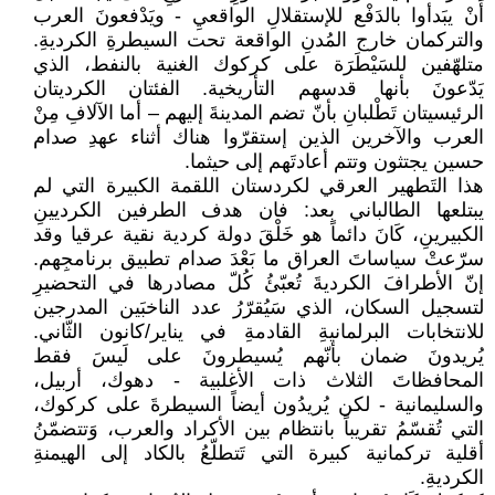
أَنْ يبَدأوا بالدَفْع للإستقلالِ الواقعيِ - ويَدْفعونَ العرب
والتركمان خارج المُدنِ الواقعة تحت السيطرةِ الكرديةِ.
متلهّفين للسَيْطَرَة على كركوك الغنية بالنفط، الذي
يَدّعونَ بأنها قدسهم التأريخية. الفئتان الكرديتان
الرئيسيتان تَطْلبانِ بأنّ تضم المدينةَ إليهم – أما الآلافِ مِنْ
العرب والآخرين الذين إستقرّوا هناك أثناء عهدِ صدام
حسين يجتثون وتتم أعادتَهم إلى حيثما.
هذا التَطهير العرقي لكردستان اللقمة الكبيرة التي لم
يبتلعها الطالباني بعد: فان هدف الطرفين الكرديينِ
الكبيرينِ، كَانَ دائماً هو خَلْقَ دولة كردية نقية عرقيا وقد
سرّعتْ سياساتَ العراق ما بَعْدَ صدام تطبيق برنامجِهم.
إنّ الأطرافَ الكرديةَ تُعبّئُ كُلّ مصادرها في التحضيرِ
لتسجيل السكان، الذي سَيُقرّرُ عدد الناخبَين المدرجين
للانتخابات البرلمانيةِ القادمةِ في يناير/كانون الثّاني.
يُريدونَ ضمان بأنّهم يُسيطرونَ على لَيسَ فقط
المحافظاتَ الثلاث ذات الأغلبية - دهوك، أربيل،
والسليمانية - لكن يُريدُون أيضاً السيطرةَ على كركوك،
التي تُقسّمُ تقريباً بانتظام بين الأكراد والعرب، وَتتضمّنُ
أقلية تركمانية كبيرة التي تَتطلّعُ بالكاد إلى الهيمنةِ
الكرديةِ.