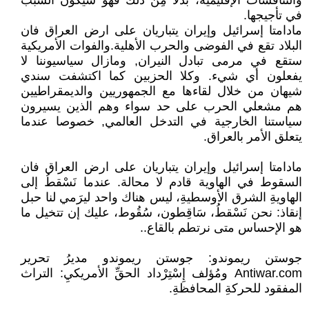
والتنافسات الإقليمية، بدلاً مِن ذلك فهو سيكون السبب
في تأجيجها.
مادامتا إسرائيل وإيران يتباريان على ارض العراق فان
البلاد تقع في الفوضى والحرب الأهلية.والفوات الأمريكية
ستقع في مرمى تبادل النيران, ومازال سياسيوننا لا
يفعلون أي شيء. وكلا الحزبين كما اكتشفت سندي
شيهان من خلال لقاءها مع الجمهوريين والديمقراطيين
هم مشعلي الحرب على حد سواء وهم الذين يسيرون
سياستنا الخارجية في التدخل العالمي, خصوصا عندما
يتعلق الأمر بالعراق.
مادامتا إسرائيل وإيران يتباريان على ارض العراق فان
السقوط في الهاوية قادم لا محالة. عندما نَسْقطُ إلى
الهاويةِ الشرق الأوسطيةِ، ليس هناك واحد ليرَمي لنا حبل
إنقاذ: نحن نَسْقطُ، سَاقِطون، سُقُوط، عليك إن تتخيل ما
هو الإحساس متى نرتطم بالقاع..
جوستن ريموندو: جوستن ريموندو مديرُ تحرير
Antiwar.com ومُؤلف إِسْتِرْداد الحقِّ الأمريكيِ: التراث
المفقود للحركةِ المحافظةِ.