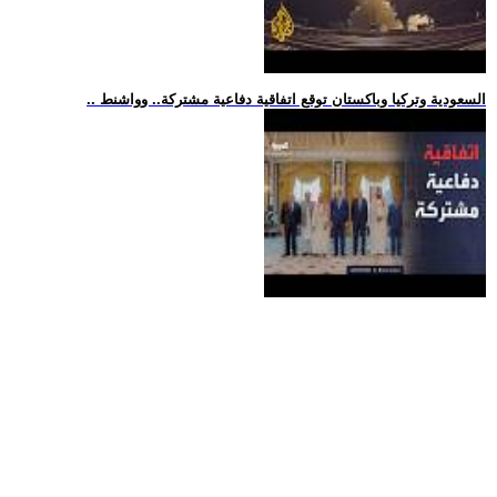
.. السعودية وتركيا وباكستان توقع اتفاقية دفاعية مشتركة.. وواشنط