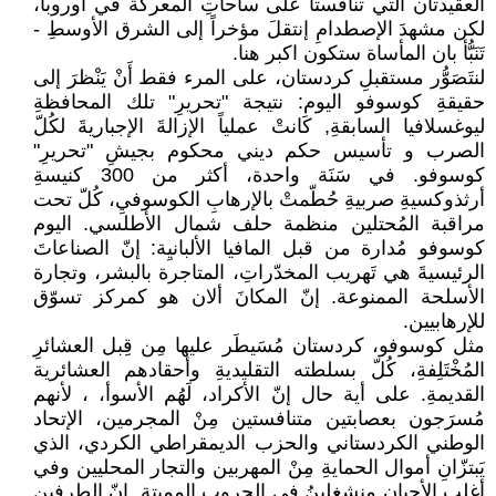
العقيدتان التي تنافستا على ساحاتِ المعركة في أوروبا،
لكن مشهدَ الإصطدامِ إنتقلَ مؤخراً إلى الشرق الأوسطِ -
تَنَبُّأ بان المأساة ستكون اكبر هنا.
لنتَصَوُّر مستقبلِ كردستان، على المرء فقط أَنْ يَنْظرَ إلى
حقيقةِ كوسوفو اليوم: نتيجة "تحريرِ" تلك المحافظةِ
ليوغسلافيا السابقةِ, كَانتْ عملياً الإزالةَ الإجباريةَ لكُلّ
الصرب و تأسيس حكم ديني محكوم بجيشِ "تحريرِ"
كوسوفو. في سَنَة واحدة، أكثر من 300 كنيسةِ
أرثذوكسيةِ صربيةِ حُطّمتْ بالإرهابِ الكوسوفيِ، كُلّ تحت
مراقبة المُحتلين منظمة حلف شمال الأطلسي. اليوم
كوسوفو مُدارة من قبل المافيا الألبانيِة: إنّ الصناعاتَ
الرئيسيةَ هي تَهريب المخدّراتِ، المتاجرة بالبشر، وتجارة
الأسلحة الممنوعة. إنّ المكانَ ألان هو كمركز تسوّق
للإرهابيين.
مثل كوسوفو، كردستان مُسَيطَر عليها مِن قِبل العشائرِ
المُخْتَلِفةِ، كُلّ بسلطته التقليديةِ وأحقادهم العشائرية
القديمةِ. على أية حال إنّ الأكراد، لَهُم الأسوأ، ، لأنهم
مُسرَجون بعصابتين متنافستين مِنْ المجرمين، الإتحاد
الوطني الكردستاني والحزب الديمقراطي الكردي، الذي
يَبتزّانِ أموال الحمايةِ مِنْ المهربين والتجار المحليين وفي
أغلب الأحيان منشغلينُ في الحروبِ المميتةِ. إنّ الطرفين