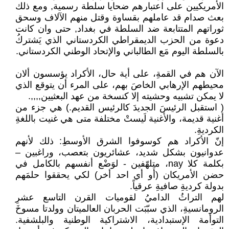
الأمريكيين على اعتبارهم ضحايا سلطة رسمية, ومع ذلك
بعث صدام قد عاملهم بقساوة وقتل منهم الآلاف وسحق
ثوراتهم المتتابعة ضد السلطة في بغداد, حتى وان كانت
دعوة من الحزب الديمقراطي الكردستاني الذي يَشتركُ
بالسلطة اليوم مَع الطالباني والإتحاد الوطني الكردستاني.
الآن هم في القمةِ، على أية حال، الأكراد يؤسسون ألان
محيطهم الإرهابي الخاصَ بهم، على المرء أن يتوقع الذي
لا يمكن تشبيه وحشيته إلا كنسخة من عهد البعثيين,,,,.
( استقبل الرئيسَ الجديدَ كالرئيس القديم.) هي جزء من
أغنية قديمة، والأغنية لَيستْ مختلفة متى هي غنيت باللغةِ
الكرديةِ.
إنّ الأكراد هم كوسوفوا الشرق الأوسطِ: ذلك لأنهم
عدوانيون بشكل شديد، عشائريون بتعصب، وراغبين –
بكلمة كلا nay، متلهّفين - لوَضْع أنفسهم بالكامل في
حضن الأمريكان (أَو أي احد أخر) لكي يحققوا حلمَهم
بدولة كرديةِ صافيةِ عرقياً.
لهم التراثُ الداميُ لقوميات القرن التاسع عشرِ
الرومانسيةِ، الذي سبّبَت الحربان العالميتان وولدتا مسوخَ
التوأمة الإستبدادية، الاشتراكية الوطنية والبلشفية.