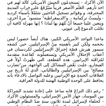
الآن الأكراد - يَستخدمُون الجيشَ الأمريكيَ كآلة لهم في
اخذ ثأرهم. العَلَم الأصفر قريباً سَيُرْفَعُ على خرابِ المدينةِ
المحترقة، و وقوائم تسجيلِ الناخبَين سَتَمْلأُ بأسماء كرديةِ
- ولَيستْ تركمانية -. و"الديمقراطية" ستسود ُ مرةً أخرى،
ويتعين علينا جميعا أَنْ نُلهَمَ بها لماذا ؟ إنها مهزلة كافية أن
تجْلبَ الدموعَ إلى عيونِي.
ماعدا التواجد الأمريكي الكبير، هناك أيضاً حضورا ليس
بحجمه ولكن كبير بأهميته مِنْ الإسرائيليين. حين كشفه
سيمور هيرش قصّة إختراقَ الإسرائيليين لكردستان في
أعقاب الإحتلالِ الأمريكيِ ويَستعملُونه كقاعدة متقدمة
لمُرَاقَبَة الإيرانيين. هذه القطعةِ، التي ظَهرتْ أولاً في
الفيجارو، جلبت بَعْض المشاكل إلى الواجهة, من"تضارب
مصالح" بين الإسرائيليين والطالباني، الذي لَهُ تأريخ من
العلاقاتِ الجيدةِ مَع الإيرانيين وعليه التواصل بالادعاء بأنه
يحافظ على الوحدة الوطنية الهشة للدولة العراقية.
" رغم ذلك النزاعَ فانه ساعدَ على إعادة تشديد الشراكةَ
بين الموساد، جهاز الأمن الإسرائيلي، والمسئولون الأكراد
- كحلفاء لإسرائيل لمدة ثلاثون سنةِ ضدّ النظامِ الوطني