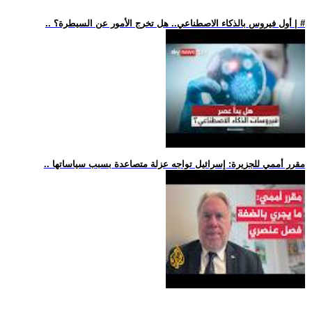
.. أول فيروس بالذكاء الاصطناعي.. هل تخرج الأمور عن السيطرة؟ | #
.. مقرر أممي للجزيرة: إسرائيل تواجه عزلة متصاعدة بسبب سياساتها