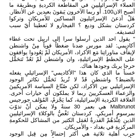
العملاء الإسرائيليينِ في المقاطعة الكرديةِ وبطريقة ما
أصبح الان100. أَو ربما الآخرون يَبقونَ بعيدين عن الأنظار.
هَلْ أذعنَ الإسرائيليون المساكين للأمريكان وتركوا
كردستان بشكل وديع ؟ الفيجارو لا تَعطينا أيّ سبب
لتصديقه.
" يقول احد الذين أرسلوا سرا إلى اربيل تحت غطاء
أكاديمي: لقد مورس ضدنا ضغطاً قوياً مِنْ واشنطن
لإيقاْف مناوراتِنا مَع الأكراد، الأمريكان لَمْ يَعُودوا يوافقون
على الخططِ الإسرائيليةِ، وان واشنطن لَمْ تَعُدْ تَتحَمُّل
حرجا يربك وجودها هناك.
حَسناً ما الذي كان هذا "الأكاديمي" الإسرائيليِ يفعله
بالضبط؟ واشنطن قَدْ لا تُريدُ تَحَمُّل تكاثر الوجود
الإسرائيليي بين الأكراد، لكن صُنّاعَ السياسة الأمريكيينَ
والزعماءَ العسكريينَ ربما لا يملكون أي خيارات أخرى.
العلاقة الكردية الإسرائيلية، كما يَجْزمُ، المُؤلف جورجيس
Malbrunot هي بعمر 30 سنةً ولا يمكن أَنْ تذوّبَ
بمرسومِ أمريكيِ. كردستان تَغْصُّ بالوكلاءِ الإسرائيليينِ
الذين عِنْدَهُمْ القدرةُ لعَمَل الكثير من المشاكل للحكومةِ
المركزيةِ في بغداد - والأمريكان.
حرب أهلية ثلاثية هي أكثر إحتمالاً مِن قِبل الوجود