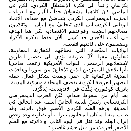
يكرّسانِ زعماً إلى فكرةِ الإستقلالِ الكرديِ، لكن في
الماضي كَانَ كلاهما مشغولانُ جداً بالتآمر مَع الغرباءِ -
الحزب الديمقراطي الكردي يَتحاضنُ مع صدام، الإتحاد
الوطني الكردستاني الذي يَتحالفُ مع إيران – ويَقدّمون
مصالحهم الضيقة وفوائدهم الاقتصادية لكن هذا الهدفِ
في أغلب الأحيان قد نُسِى. ألان فقط تذكره الأكراد
ويضغطون على قادتهم لتفعيله.
الولايات المتّحدة، التي تَحتاجُهم لمُحَارَبَة المقاومة،
يَتعاونُون معها بكُلّ طريقة تؤدي إلى تقصير الطريق
لاستقلالهم الرسمي. القوات الأمريكية زعمت ظاهريا
بأنها تلاحق المتمرّدين الذين يَدْخلونَ من سوريا وهاجمَت
المدينةَ التركمانيةَ تل أعفر, ونفذت بشكل فعال, حملة
التَطهير العرقيةِ الكردية بقصف المنطقةِ وتَسوّية المدينةَ.
باتريك كوكبورن، يَكْتبُ في الاندبندنت، يُذكّرُنا:
بعد أيام من سقوطِ صدام، عَيّنَ الحزب الديمقراطي
الكردستاني رئيسُ بلديته الخاصُ اسمه عبد الخالق في
المدينةِ. ورفع العَلَم الكردي الأصفر فوق دائرته. وقد
طلب منه السكان المحليون بإنزاله أَو يقتلونه.وقد رَفضَ
إنزال العلم وقد قتل في اليوم التالي. و دائرته مع العَلَمِ
الأصفرِ أُحرقتَ مِن قِبل حشدِ غاضبِ."