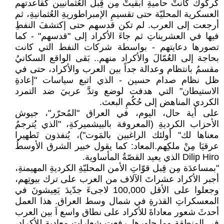
كركوك كَانتْ حاميةِ أبقيتْ مِن قِبل العُثمانيين كقاعدتهم
العسكرية المحليّة حتى تقسيمِ الإمبراطوريةِ العُثمانيةِ، ثم
أرجعت إلى العرب. لم تكن قدسهم حتى إكتشفَ النفطِ
فيها في العشريناتِ ثم جاءَ الأكراد إلى "قدسهم" - كما
تصورها دعايتهم - بواسطة شركات النفط التي كانت
بحاجة إلى العُمّالَ والأكراد منهم.. بَقى الواقع السكانيُ
مقسمُ بانتظام وعدالة جداً بين العرب والأكراد، حتى في
ظل نظام صدام حسين - الذي اتبع سياسات "إعادةِ
الاستيطان" التي هدفت لوضع وتدَّ عربيَ ضد التمرد
الكردي المناهض إلى حُكُمِ البعث.
على أية حال، اليوم، في العراق "المُحرّر"، جيوش
الأحزاب الكرديةِ (المعروفة بالبيشميركةِ، "الذي يُترجمُ
معناها لك" أولئك الراغبين بالمَوت")، يُنفذون تَطهيرا
عرقيَا مِنْ ملكِهم.المعاد: كما يقول خبير الشرق الأوسطُ
Dilip Hiro الذي يعيد القصّةُ المأساوية.
"بمساعدَة مِن قِبل قوّاتِ الأمن المحليّةِ الكرديةِ المهيمنةِ،
أجبر الأكراد عشراتَ الآلاف من العرب على ترك بيوتِهم،
وجعلوا على الأقل 100,000 لاجىءَ جدّيدَ يَعِيشونَ في
المعسكراتِ القذرةِ في شمال وسط العراق. هذا العمل
أحدثَ شعور معاداةَ للأكراد على نطاق واسع اَ بين العرب
في المنطقةِ وما جاورها. رفعت شعارات معادية للأكراد،