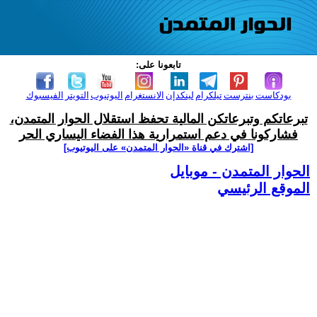
تابعونا على:
بودكاست
بنترست
تيلكرام
لينكدإن
الانستغرام
اليوتيوب
التويتر
الفيسبوك
تبرعاتكم وتبرعاتكن المالية تحفظ استقلال الحوار المتمدن،
فشاركونا في دعم استمرارية هذا الفضاء اليساري الحر
[اشترك في قناة ‫«الحوار المتمدن» على اليوتيوب]
الحوار المتمدن - موبايل
الموقع الرئيسي