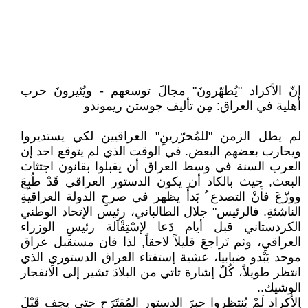
إنّ الأكراد "يُطهّرونَ" مجالَ توسعهم - ويُثيرونَ حرب
أهلية في العراق: مِن تأليف جوستن ريموندو
لم يطل الزمن "للمُحرّرينِ" العراقيين لكي يستديروا
ويحارب بعضهم البعض. في الوقت الذي لم يتوقع احد إن
العرب السنة في وسط العراق أن يقبلوا بقانون اجتثاث
البعث, حيث بالكاد أن يكون الدستور العراقي قَدْ طُبِعَ
ووزّعَ فأَنْ التصدع ُ بَدأَ يظهر في صرحِ الدولة العراقيةِ
الناشئةِ. فالرئيس" جلال الطالباني، رئيس الإتحاد الوطني
الكردستاني قبل أيام دَعا لإسْتِقْاَلة رئيسِ الوزراء
العراقيِ، وثم تَراجعَ قليلاً لاحقاً, لذا فان مستقبل عراق
موحد يَبْدو ضبابيا، عشية إستفتاء العراق الدستوريِ الذي
انتظر طويلاً، كُلّ إشارة تاتي من البلادَ تشير إلى الانفجار
الوشيك..
الأكراد لَمْ يُنتظروا حبرَ الدستورِ المُقتَرَحِ حتى يجف قَبْلَ