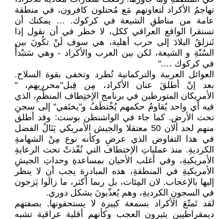
تهاجمُ الأكراد لتعاونهم مَع مُحتلون كافرون، في منطقة
عامة من مناطقِ الشيعة في كركوك. … يمكنك أن
تستقرا الواقع العراقي ككل، لا خطر في أن نقول إذا
تَنزلقُ البلادَ إلى حرب أهلية، هي سوف لَنْ تكُونَ بين
السُنّةِ و الشيعة، لكن بين العرب والأكراد - وهي سَتبْدأُ
في كركوك …."
العوائل العربية والتركمانية تُطرد وتخفى بقوة السلاح.
بعد إنّ أطلقَ عنان الأكراد، مِن قِبل"محرريهم، "
الأمريكان المتورطين في برنامج الإختِطاف المنظّمِ، الذي
فيه أي واحد يُقاومُ حكمهم يُخْتطَفُ و"يختَفي" إلى سجنِ
تحت الأرض. كما جاء في الواشنطن بوست: وقد أطلق
منهم لحد ألان 50 معتقلا والجيش الأمريكي يَنَالُ الفضل
في هذا التفاوض الذي عرضِ وكأنه نوع مِنْ الشهامةِ
الكرديةِ. منذ عملياتِ الإختطاف التي نُفّذتْ تحت الرعايةِ
الأمريكيةِ، وفي أغلب الأحيان بمساعدةِ وحداتِ الجيشِ
الأمريكيةِ في المنطقةِ، هذه المبادرة يجب أن لا ينظر
إليها بالإعجاب. لان المِئات، بل ربما أكثر، ما زالَوا يَزجون
في السجونِ الكرديةِ، وهم يُعذّبونَ بشكل دوري.
لقد تَمتّعَ الأكراد بسمعة كبيرة لا يستحقونها, بصفتهم
ديمقراطيين يثيرون العجب وكأنهم أقلية عراقية تشبه