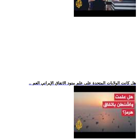
.. هل كانت الولايات المتحدة على علم ببنود الاتفاق الإيراني العم