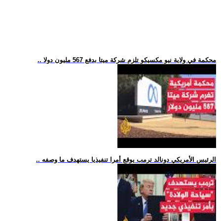
.. محكمة في ولاية نيو مكسيكو تلزم شركة ميتا بدفع 567 مليون دولا
.. الرئيس الأمريكي دونالد ترمب يوقع أمرا تنفيذيا يستهدف ما وصفه