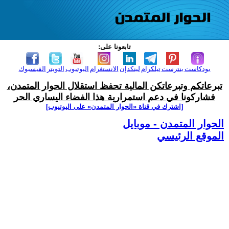
تابعونا على:
بودكاست
بنترست
تيلكرام
لينكدإن
الانستغرام
اليوتيوب
التويتر
الفيسبوك
تبرعاتكم وتبرعاتكن المالية تحفظ استقلال الحوار المتمدن،
فشاركونا في دعم استمرارية هذا الفضاء اليساري الحر
[اشترك في قناة ‫«الحوار المتمدن» على اليوتيوب]
الحوار المتمدن - موبايل
الموقع الرئيسي