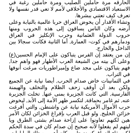
ألحارقه مرة حاملين الصليب ومرة حاملين رغبة في
الاستعباد الاقتصادي والأخلاقي لأمم لا تعي قدر نفسها ولا
تعرف كيف تعتني ببشرها.
وتشاء الأقدار أن يخوض العراق حربا عالمية بالنيابة وعلى
أرضه وكان الناس يساقون إلى هذه الحروب ومنها
حروب الدولة العثمانية وحرب الإنكليز في العراق
ودمارهم في كوت- العمارة, أما الثانية فكانت سجالا بين
الداخل والخارج.
إن من يعتقد إن الفرس يتباكون على الإمام الحسين(ع)
وعلى آل بيته من الشيعة العرب الأطهار فهو واهم جدا,
فهم يتباكون على مجد ضاع وإمبراطوريات مرغت أنوفها
في التراب.
في الثمانينات خاض صدام الحرب, أيضا نيابة عن الجميع
ولكن بعد أن أوقف زحف الظلام والتخلف والهيمنة
الفارسية, التي كانت الجزيرة بمنى عنها, تخلت الجزيرة
عنه, ثم غامر بحماقة, لتكسر ظهر الأمة إلى الأبد, ليخوض
حرب الأموال الأمريكية نيابة عن واشنطن, والتي أفرغت
خزائن الخليج, ولو قبل العرب بإفراغ الخزائن لكان الأمر
هين لكنهم تعاونوا على إزاحة صدام بشتى الطرق ويا
ليتهم لم يفعلوا لأنه صحيح إن صدام كان في سدة الحكم