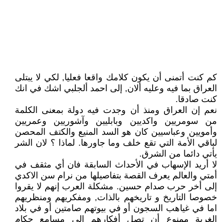
كم كنت أتمنى أن يكون كلامك واقعا فعليا, لكي لا يبتلى
العراق بما فيه وعليه ألان, إلى احمد ألجلبي اشك في انك
كنت صادقا.
نعم إن العراق ومنذ أن وجدت فيه دولة بمعنى الكلمة
من سومريين واكديين وبابليين وآشوريين وعمريين
وأمويين وعباسيين كان هو السد المنيع والكتف المحصن
لباقي الأمة التي تقع خلف وما جاورها. لماذا ؟ لان الشر
يأتي دائما من الشرق.
لا أريد الإسهاب في الأحداث السابقة فان أي مثقف في
أمتي والعالم يعرف القصة بتفاصيلها من نرام سن الاكدي
إلى أخر حرب صدام حسين. مشكلة العرب إنهم لا يقروا
خصوصا التاريخ و تاريخهم بالذات, ومفكريهم ومنظريهم
اما في غياهب السجون أو في بيوتهم صامتين أو في بلاد
الغربة ممنوع أن تصل أفكارهم إلى مسامع حكام