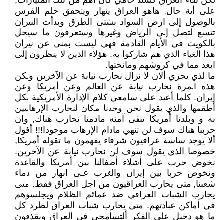
لكن بقاء العراق كسند حامي كان أهم من تلك المليارات,
على أية حال, هاهو العراق ينهار ويتحقق حلم الفرس
بالوصول إلى ارض السواد بشتى الطرق وبدأت النيران
تتسع لتصل إلى الرياض وغيرها وستعرفون ما سيحل
بالكويت في الأيام القادمة فهي ليست بمنى عن نيران
هذا الغباء الذي هم شاركوا به. هؤلاء الذين لا ينظرون إلى
ابعد مما في كروشهم ومانحتها.
ما لذي يجري ألان لا نزال نحارب نيابة عن الآخرين ولكن
هذه المرة نحارب نيابة عن العالم وعن أمريكا وعن
إيران. كلما أعيد على سامعي كلام الإدارة الأمريكية بكل
أطقمها والذي يقول نحن وجدنا مكان لنحارب الإرهابيين
به و وبلدنا أمريكا تبقى آمنه مادمنا نحارب هناك, وان
حربنا هناك سوف لن تنهي مادام الإرهاب موجودا!!! أقول
ألا يوجد ساسة عراقيون شرفاء يفهمون ما تقوله أمريكا,
خصوصا الذي يقول سوف لن نحارب نيابة عن الآخرين.
نخوض حرب على أشلاء أطفالنا بين أمريكا والقاعدة
ونخوض حربا بين إيران والغرب على انهار من دماء
شعبنا, متى يحارب العراقيون من اجل العراق فقط. متى
يحارب الشباب العراقي ضد عمائم الظلام ويجلسوهم
في أماكن عبادتهم. متى يحارب شباب العراق لطرد كل
ما هو دخيل على الفكر ألتسامحي في العراق ويقذفون