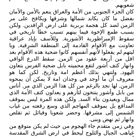
شعوبهم.
كان الجزء الجنوبي من الأمة والعراق ينعم بالأمن والأمان
بفضل ما كان يكابد شمالها وشرقها ويكافح على مر
الزمن لصد كل هجمة بربرية على ارض الرافدين. ولكن
بسبب طمع الإخوة فيما بينهم تسبب خطأ تاريخي في
سقوط الإمبراطورية الآشورية, وللأسف بإياد عراقية
تعاونت مع الأقوام القادمة إلى المنطقة الشرقية, ويا
ليتهم لم يفعلوا لأنهم أنفسهم كانوا ضحية هذه الأقوام بعد
اقل من أربعة عقود من الزمن. سقط الدرع الواقي
وانهار كتف أشور لتقع محميته بابل ضحية الفرس بتعاون
اليهود, ولتنهي بذلك أعظم امة وتاريخ, لكن كما هو
معروف أن ما أوجد في وجدان امة لا يمكن أن يمحوه
الزمن, لها نجد بالرغم من كل هذا الزمن الذي مر, أناس
من بابل وأشور ينتخون لثأرهم و يعدلون كتف الأمة الذي
ممال ويعيدون بناء السد, ولكن هذه المرة ليس بموقف
المدافع بل بموقف المهاجم الذي وسع رقعته من غياب
الشمس إلى مشرقها. وحضر شعوبا وقبائل ثم تقلص
وانهار ثم نهض وبنى.
وفي زمن متقدم جاء الهجوم من حيث لم يكن متوقع من
غياهب الجبال والثلوج ليحط في ارض الشرق المقدسة