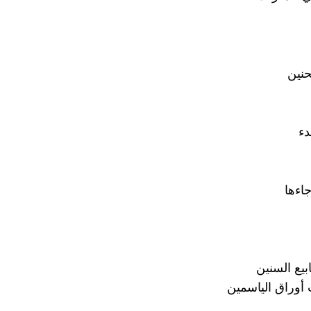
حنين
بدء
اءها
بيع السنين
 أوراق الياسمين