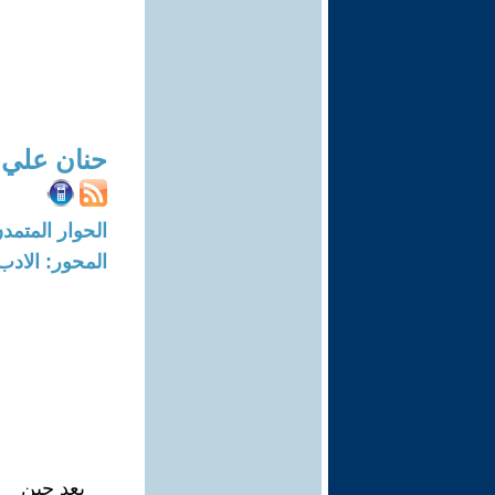
حنان علي
الحوار المتمدن-العدد: 4779 - 15
المحور: الادب
بعد حين