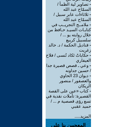
-
تصاوير لية الظمأ /
السمّاح عبد الله
-
ثلاثاءات عابر سبيل /
السمّاح عبد الله
-
ملامــح التجريــب في
كتابـات السيـد حـافظ من
خلال روايته يو ... /
سلسبيل كريبع
-
قناديل الحكمة / د. خالد
زغريت
-
حكاياتْ تَكاد تُنسى / فلاح
العيفاري
-
وعي ـ قصص قصيرة جدا
/ حسين جداونه
-
ديوان 23 الحاوي
والعصفور / منصور
الريكان
-
كتاب «عين على القصة
القصيرة: تأملات نقدية في
تسع رؤى قصصية م ... /
حميد عقبي
المزيد.....
المعجبين بنا على