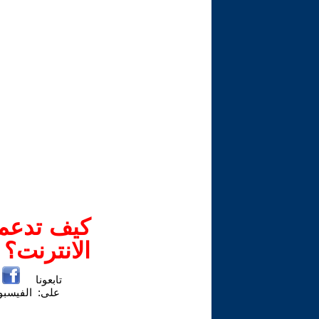
كيف تدعم-
الانترنت؟
تابعونا
على:
الفيسب