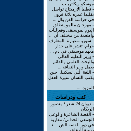
موسكو ويكاترينب ...
-
قطط الإرميتاج تواصل
تقليدا عمره ثلاثة قرون
في حراسة الفن وال ...
-
مهرجان مالمو ينطلق
اليوم بموسيقى وفعاليات
وأطعمة من مختلف أن ...
-
سوريا...عبارة -المعازف
حرام- تنشر على جدار
معهد موسيقي في دم ...
-
وزير التعليم العالي
والبحث العلمي والقائم
بعمل وزير الثقافة ...
-
اللغة التي تسكننا.. حين
يكتب اللسان سيرة العقل
المزيد.....
كتب ودراسات
-
ديوان 24 شعر / منصور
الريكان
-
القصة الشاعرة والوعي
الجمعي الحداثي/ مقاربة
في دور القصة الش ... /
ربيحة الرفاعي