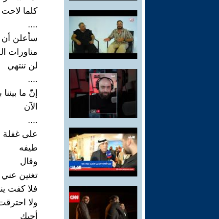
كلما لاحت
....
سأعلن أن
مناورات ال
لن تنتهي
....
إنّ ما بيننا 
الآن
....
على غفلة ج
طيفه
وقال
تغنين عني
فلا كفت ينا
ولا احترقت
أحبكِ