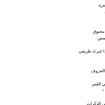
ثرة
 مخنوق
همس
ذا غيرتُ طريقي
الحروف
ي القمر
!
ني الذكرات