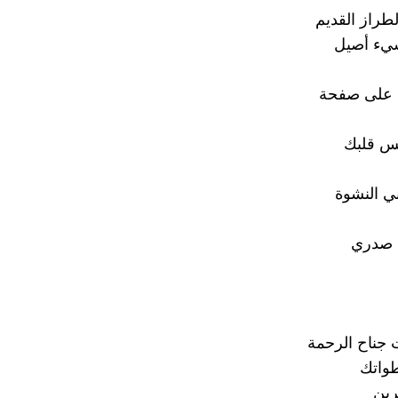
لطراز القديم
يء أصيل
 على صفحة
مس قلبك
ي النشوة
 صدري
جناح الرحمة
واتك
رين