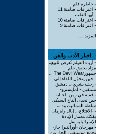
-
خاطرة قلم
-
اعترافات صامتة 11
-
أيها القلب
-
اعترافات صامتة 10
-
اعترافات صامتة 9
المزيد.....
اخبار الأدب والفن
-
أزياء الفيلم تُعرض للبيع..
مزاد يحقق حلم
جمهورThe Devil Wear ...
-
حين يتحوّل اللقاء إلى
-زحف بشري-.. دمشق
تستقبل -المايسترو-
-
فقيه في زمن الجباية..
حين تحدى التاج السبكي
سلطة المماليك ود ...
-
-الاقتلاع-.. إيال وايزمان
يفكك معمار الإبادة
الإسرائيلية بفل ...
-
مهرجان -أورالتيرا جاز-
يجمع موسيقيي الجاز من