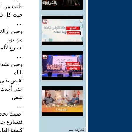
فأنتِ من ا
حيث كل ش
....
وحين أراك
من نور
اسارع لأل
....
وحين تشدن
إليك
أقبض على
حتى أجدك
تنبض
....
اضمك تحت 
فتسارع خط
المزيد.....
كلهفة العاب