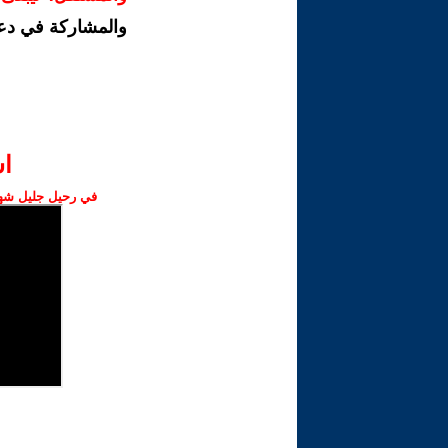
والمشاركة في دع
ا‫
في رحيل جليل شهبا