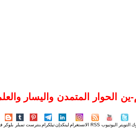
ين الحوار المتمدن واليسار والعلم
وك
التويتر
اليوتيوب
RSS
الانستغرام
لينكدإن
تيلكرام
بنترست
تمبلر
بلوكر
فل