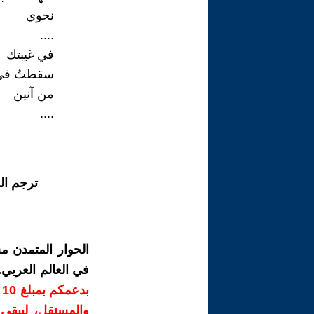
نحوي
....
في غيبتك
سقطتُ في
من آنين
....
ترجم ال
الحوار المتمدن م
في العالم العربي
ب
والمستقل، ليبقى ص