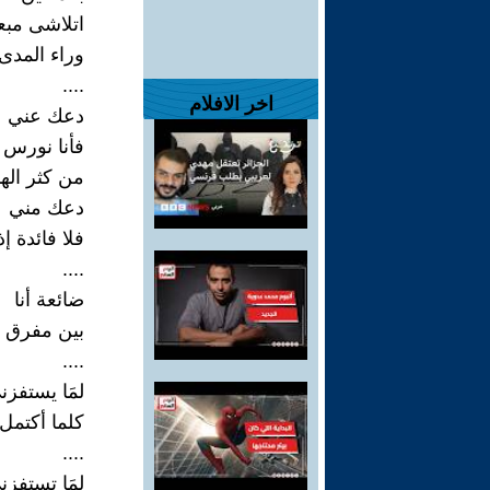
اتلاشى مبع
وراء المدى
....
اخر الافلام
دعك عني
فأنا نورس
من كثر ال
دعك مني
فلا فائدة إ
....
ضائعة أنا
بين مفرق 
....
لمَا يستفزن
كلما أكتمل 
....
لمَا تستفز