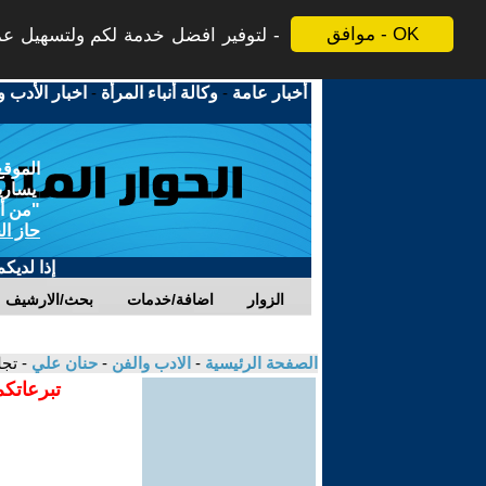
موافق - OK
لتوفير افضل خدمة لكم ولتسهيل عملي
أخبار عامة
-
وكالة أنباء المرأة
-
اخبار الأدب و
الموقع
يسارية
"من أج
حاز ال
إذا لديك
الزوار
اضافة/خدمات
بحث/الارشيف
الصفحة الرئيسية
-
الادب والفن
-
حنان علي
- تج
تبرعاتكم