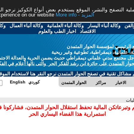
ة التصفح والنشر، الموقع يستخدم بعض أنواع الكوكيز نرجو النق
More info - المزيد
experience on our website
الفن
-
وكالة أنباء اليسار
-
وكالة أنباء العلمانية
-
وكالة أنباء العمال
-
وكا
الاقتصاد
-
اخبار الطب والعلوم
 الرئيسي لمؤسسة الحوار المتمدن
، علمانية، ديمقراطية، تطوعية وغير ربحية
ل مجتمع مدني علماني ديمقراطي حديث يضمن الحرية والعدالة الاجتم
حوار المتمدن على جائزة ابن رشد للفكر الحر والتى نالها أعلام في الفك
م مشاكل تقنية في تصفح الحوار المتمدن نرجو النقر هنا لاستخدام الموقع
كوردي
English
الاخبار
مراكز
الحوار المتمدن
ليات
 وتبرعاتكن المالية تحفظ استقلال الحوار المتمدن، فشاركونا 
استمرارية هذا الفضاء اليساري الحر