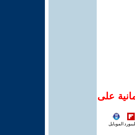
انية على
يبورد
الموبايل