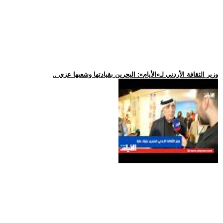
.. وزير الثقافة الأردني لـ«الأيام»: البحرين بقيادتها وشعبها عزي