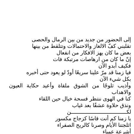
إلى الحضور من جديد من بين الرمال والحصى
تقلبني كفّ الالغاز والاحتمالات وتتلقط من بينها
بعض ما كان يهز الافكار من انفعال
إنّ ما كان من ارهاصات مرتبكة فات
فكيف أبدو الآن
فيا زمنا قد مرّ علينا سريعًا أودّ لو يعود حتى أخبره
بكل شيء الآن
وأذيب ثلوجًا من الشوق ملقاة وأعيد حكاية العيون
والاهداب
كنا في الهوى ننتظر فسحة خيال حين اللقاء
ونذق حلاوة عشقًا بعد غياب
لكـــــــــــــــــــــــــــــــــــــن
يا زمنا كم أنت قاسًا كزجاج مكسور
اثلجتنا الأيام وصرنا كالريح الصفراء
أشرعة عمياء