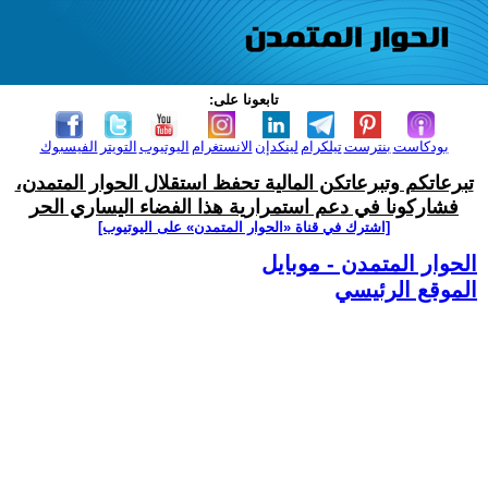
تابعونا على:
بودكاست
بنترست
تيلكرام
لينكدإن
الانستغرام
اليوتيوب
التويتر
الفيسبوك
تبرعاتكم وتبرعاتكن المالية تحفظ استقلال الحوار المتمدن،
فشاركونا في دعم استمرارية هذا الفضاء اليساري الحر
[اشترك في قناة ‫«الحوار المتمدن» على اليوتيوب]
الحوار المتمدن - موبايل
الموقع الرئيسي