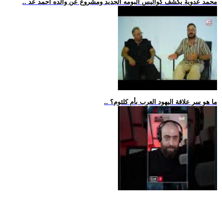
.. محمد عدوية يكشف كواليس ألبومه الجديد ومشروع عن والده أحمد عد
.. ما هو سر علاقة اليهود العرب بأم كلثوم؟