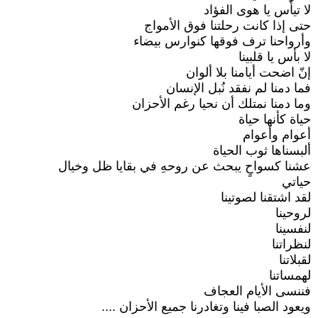
لا تيأس يا هوى الفؤاد
حتى إذا كانت رحلتنا فوق الأمواج
وأرواحنا ترف فوقها كنوارس بيضاء
لا بأس يا قلبينا
إنّ اضحت أيامنا بلا ألوان
فما دمنا لم نفقد نُبل الإنسان
وما دمنا نمتلك أن نحيا رغم الأحزان
حياة كأنها حياة
أعوام وأعوام
ألبسناها ثوب الحياة
عشنا كسواحٍ يبحث عن روحهِ في بقايا ظل وخيال
حياتي
لقد اشتقنا لصوتينا
لروحينا
لنفسينا
لنظراتنا
لقبلاتنا
لهمساتنا
فننسى الأيام العجاف
ويعود الصبا فينا وتغادرنا جميع الأحزان ....