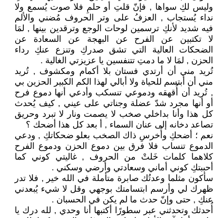
وليس لكِ سواها , فإنّ قلتِ أو حلمِ فلا صوت يُسمع ولا
نداء يُستجاب , العزفُ على وتر الحروف مُضني والألم
فيه شديد لأنكِ ترسمين لوحات الوجع وترقدين بينها , لمَا
لا تكتبين عن الفرح عن البهجة عن السعادة عن
الضحكات العالية التي تشق صدركِ وتنزع عنكِ رداء
الحزن , لمَا لا ما دمتِ تتنفسين يا عزيزتي الغالية .
تُريد مني أن أرتدي فستان بلا أكمام ومكشوف , تُريد
مني أن أبتسم للحياة ولا أبالي لهذا الكم الكبير الحزين بي
, تُريد أن أُقهقه ودموعي تنسكب وأدعي أنها دموع فرح
أو أنها مجرد شدّ عضلة وجناتي على عيني , كيف يُحدث
كل هذا وأنا بداخلي صخب لا يصمت ونار لا تبرد وحريق
تصاعد دخانه إلى عنان السماء , أ بعد كل هذا أضحك ؟
نعم ؛ أضحكِ وأُخرسِ ذاك الصخب بعلو ضحكاتكِ , ودعي
الدموع تنساب فلا فرق بين دموع الحزن ودموع الفرح
كلاهما كلمات خَلتْ من الحروف , غاليتي كوني كما
أحببتكِ كوني أماني وسعادتي وأرضي وسكني .
سأكون مثلما وعدتُك صابرة متأملة في الله خير , فلا تدر
ظهرك لي وأرسم ابتسامتك بوجهي وقل لا شيء يُبعدني
عنكِ , حتى وإنّ حدث ما لم يكن في الحسبان .
أُحدثك وتحدثني عبر سطورًا أكتبها أنا وحدي , لله درك يا