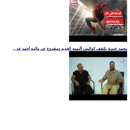
.. محمد عدوية يكشف كواليس ألبومه الجديد ومشروع عن والده أحمد عد