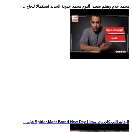
.. محمد علام وهيثم سعيد: ألبوم محمد عدوية الجديد استكمالا لنجاح
.. فيلم Spider-Man: Brand New Day | البداية اللي كان بيتر محتا