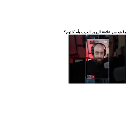
.. ما هو سر علاقة اليهود العرب بأم كلثوم؟