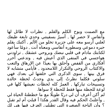
مع الصمت وبوح الكلم والقلم , نظرات لا طائل لها
وأنفاس لا حصر لها , أسيرُ بسفينتي وحدي تابعة طيفك
لعلني أرسو معه على جزيرة تخلو من الألم , أكتبك بقلم
حبره دموعي وسطوره أنفاسي ومعناه أنت , دومًا سأعود
لكتابتك مادام في قلبي نبضك وبروحي عشقك , تراودني
هواجسي في المنفى الذي أعيش فيه , وتدعني أُحرر
أفكاري من القفص وأحلق بها بعيدًا عن الإرهاق والتعب
والاكتئاب الروحي والتكرار اللامحدود , فأيامي متشابه لا
فرق بينها , سوى الذكرى التي خلفتها لي بعدك فهي
سلوتي فكلما نظرتُ إلى يدي وجدتُ لحظة خالدة
وتسبيحات تباركها , العمرُ كله لحظات نعيشها كلها في
لوعة للحظة منها فقط للحظة لا سواها.
لم أكن أعرف أن لي دربًا طويلًا مع ما خططتهُ الحياة لي
, وأعلنتْ الحكم فيه وقال القدر هكذا أ قبلتِ أم لم تقبلِ
؟ وأن الباحة الصغيرة التي تطيلين العزف فيها هي لكِ