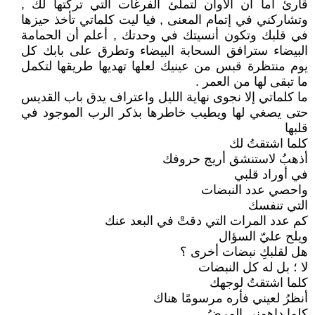
قارئ أما آن الأوان لتملئ الفرغات التي تركتها لك ,
وتشاركني في إتمام المعنى , فيا ليت كلماتي تأخذ حيزها
في قلبك وتكون أنسيتك في وحدتك , أعلم أن الحمامة
البيضاء سترافق السحابة البيضاء وتطرق على بابك كل
يوم منتظرة قبس من عينيك لعلها تهديها طريقها لتكمل
ما تبقى لها من العمر .
ما كلماتي إلا نجوى نهاية الليل واعتراف يدق باب القديس
حتى يصغي لها ويطيب خاطرها بذكر الرب الموجود في
قلبها
كلما اشتقتُ لك
أذهبُ لاستنشق أريج حروفك
في أوراد قلبي
واحصي عدد النبضات
التي تنفسك
كم عدد المرات التي دقتْ في البعد عنك
ويلح عليّ السؤال
هل لقلبكِ نبضات أخرى ؟
لا ؛ بل له كل النبضات
كلما اشتقتُ لوجهك
أنظرُ لعيني فأره مرسومًا هناك
كلما داهمني المرضُ