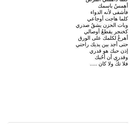
أهمسُ باسمك
فأشفى لأنه الدواء
كلما هاجت أوجاعي
وبات الحزن يشقُ صدري
كخنجر يقطعُ أوصالي
أهرعُ لكلمك على الورق
حتى أجد بين يديك راحتي
إذن حبك هو قدري
وقدري أن أحُبك
فلا تكُ ولا كان .....