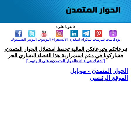
تابعونا على:
بودكاست
بنترست
تيلكرام
لينكدإن
الانستغرام
اليوتيوب
التويتر
الفيسبوك
تبرعاتكم وتبرعاتكن المالية تحفظ استقلال الحوار المتمدن،
فشاركونا في دعم استمرارية هذا الفضاء اليساري الحر
[اشترك في قناة ‫«الحوار المتمدن» على اليوتيوب]
الحوار المتمدن - موبايل
الموقع الرئيسي