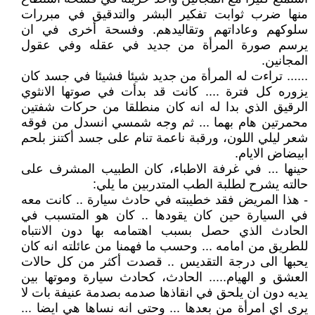
منها ضرب ثوابت تفكير البشر والتدقيق في مبررات
سلوكهم وعاداتهم وتقاليدهم. وفسحة أخرى في ان
يرسم صورة المرأة من جديد في عقله وفي عقول
المجانين.
...... تراءت له المرأة من جديد شيئا فشيئا في جسد كان
يزوره كل فترة .... كانت قد بدأت في صوتها الانثوي
الرقيق الذي بدا له انه كان منطلقا من حركات شفتين
محمرتين هام بهما ... ثم وجه شمسي انسدل من فوقه
شعر ليلي اللون، ورقبة ناعمة تنام على جسد أكتنز بلحم
ابيضاض الايام.
حينها ... في غرفة الاطباء، كان الطبيب المشرف على
حالته يشرح لطلبة الطب المتدربين ما يلي:
- هذا المريض فقد خطيبته في حادث سيارة .. كانت معه
في السيارة حين كان يقودها .. كان هو المتسبب في
الحادث الذي حصل بسبب اهتمامه بها دون الانتباه
للطريق من امامه ... وحسب ما فهمنا من عائلته انه كان
يحبها الى درجة التقديس .. قصدت أكثر من كل حالات
العشق و الهيام..... الحادث، كحادث سيارة وموتها بين
يديه دون ان يلحق في انقاذها صدمه بصدمة عنيفة بات لا
يرى اي امرأة من بعدها ... وحتى انه نساها هي ايضا ...