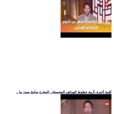
.. كلمة أخيرة -أزمة خطوط الهواتف المحمولة.. المخرج سامح سند: ما