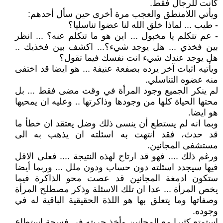
كانت للرجال فقط.
ويأتي اللامنطق والعجب مرة أخرى حين سأل أحدهم:
- طيب ... لماذا خلق الله لنا عضوا تناسليا؟
- عم تتكلم يا مخبول ... اين هو ما تتكلم عنه؟ ... انظر
بين فخذي ... هل يوجد شيء؟... اكشف بين فخذيك ..
هل يوجد عندك شيء انت نفسك فيما تقول؟
ويأتيه اثبات آخر يرده بصفعة عنيفة ... هو ايضا قد اختفى
منه عضوه التناسلي.
لم ينكر الجميع وجود المرأة في وقت مضى فقط ... بل
محتها الحياة كلها من وجودها وذاكرتها .. وعليه ان يمحيها
هو ايضا.
وبما انه لم يستطع أن ينسى ذلك وضل يعتقد ان خطأ ما
قد حدث، فقد انتهت به اسئلته ان يذهب به الى
مستشفى المجانين.
ورغم ذلك .... فهو قد ارتاح لهذه النتيجة .... فعلى الاقل
فيها سيجدد اسئلته دون حساب ودون ملل ... وربما أيضا
ستكون ادمغة المجانين قد عصت محو الذاكرة فيما
يخص المرأة ... عدا ان تلك الاسئلة وذكر مصطلح المرأة
وصفاتها وما يتعلق بها هو اللذة الحقيقية الباقية له في
وجوده.
استمتع كثيرا مع المجانين وأخذ حريته في فسحة استطاع