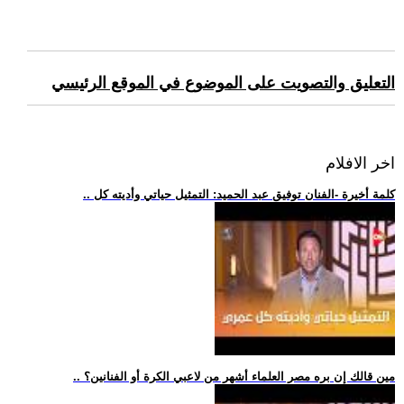
التعليق والتصويت على الموضوع في الموقع الرئيسي
اخر الافلام
.. كلمة أخيرة -الفنان توفيق عبد الحميد: التمثيل حياتي وأديته كل
.. مين قالك إن بره مصر العلماء أشهر من لاعبي الكرة أو الفنانين؟