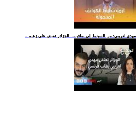
.. مهدي لعريبي: من السينما إلى -مافيا-... الجزائر تقبض على زعيم