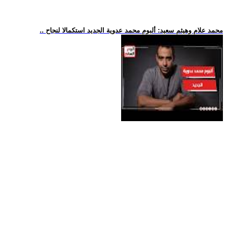
.. محمد علام وهيثم سعيد: ألبوم محمد عدوية الجديد استكمالا لنجاح