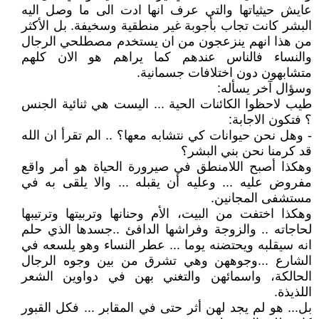
عايش حيثياتها والتي عرف انها ادت الى ما وصل اليه
البشر كانت تجاب بأجوبة غير منطقية وسخيفة. بل الأكثر
من هذا انهم ينزعجون من ان يستخدم مصطلحي الرجال
والنساء فالناس عندهم كما يراهم هو الان كلهم
متشابهون دون اختلافات جسمانية.
وسؤال آخر يسأله:
طيب لاحظوا الكائنات الحية ... اليست هي ثنائية الجنس
؟ فتكون الاجابة:
- وهل نحن حيوانات كي نتشابه معها؟ .. الم تقرأ ان الله
قد كرمنا نحن بني البشر؟
وهكذا أصبح اللامنطق في صيرورة الحياة هو أمر واقع
مفروض عليه ... وعليه أن يقبله ... والا يلقى به في
مستشفى المجانين.
وهكذا اختفت من البيت، الأم وحنانها وتربيتها وترتيبها
لحاجاته .. والزوجة وفراشها الدافئ ..جسدها الذي حلم
انه سيقلبه ويحتضنه يوما ... عطر النساء وهو يلسعه في
الشارع ...وجوههن وهي تشرق من بين وجوه الرجال
الحالكة، واسمائهن والتغني بهن في دواوين الشعر
اللذيذة.
بل... هو لم يجد لهن أثر حتى في المقابر ... فكل القبور