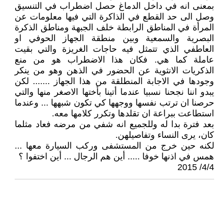
بمعنى انه في داخل الدماغ حصل اضطراب في التنسيق
وصل الى حد القطع في الذاكرة التي فيها معلومات عن
المرأة في المناطق الرابطة خلف الجبهة ومناطق الذكرة
البصرية والسمعية وبين منطقة الجهاز الحوفي او
العاطفي الذي تتمثل فيه حاجات الغريزة والتي بقيت
عاملة كما هي. فكان هذا الاضطراب هو من منع
الذكريات الانثوية عن الحضور في الذهن وهو من ينكر
وجودها في الاجابة المنطلقة من هذا الجهاز ....... لكن
يبدو اننا نجحنا نسبيا عندما أتينا بأختها الاصغر منها والتي
حرصنا ان ترتب نفسها ووجهها كي تكون شبهها ... وعندما
استطاعت ببراعة ان تقلدها وتكرر كلامها معه.
بعد فترة بدا له وللجميع انه شفي من مرضه فعاد مثلما
كان، يرى النساء وتفاصيلهن.
لكنه حين خرج من المستشفى وركب السيارة معها ...
همس في اذنها خوفا ..... أين هم الرجال ... أين اختفوا ؟
4/4/ 2015