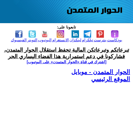
تابعونا على:
بودكاست
بنترست
تيلكرام
لينكدإن
الانستغرام
اليوتيوب
التويتر
الفيسبوك
تبرعاتكم وتبرعاتكن المالية تحفظ استقلال الحوار المتمدن،
فشاركونا في دعم استمرارية هذا الفضاء اليساري الحر
[اشترك في قناة ‫«الحوار المتمدن» على اليوتيوب]
الحوار المتمدن - موبايل
الموقع الرئيسي