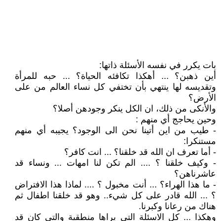
بات يكرر في نفسه الأسئلة ذاتها:
أين ذهبن؟ ... أهكذا تكافئه الحياة؟ ... حبه للمرأة
وتقديسه لها ينتهي بأن تختفي كل نساء العالم من على
الأرض؟
والأنكى من ذلك، ان الكل ينكر وجودهن أصلا؟
وحين يحاجج أي منهم :
- طيب من اين أتينا نحن الى الوجود؟ يجيبه أي منهم
مستنكرا:
- أما تعرف ان الله قد خلقنا؟ ... انت كافر؟
- وكيف خلقنا ؟ .... الم تكن لنا امهات ... ونساء قد
عاشرناهن؟
- ما هذا الهراء؟ ... أنت مخبول ؟ .... لماذا هذا الافتراض
؟ ... الله قادر على كل شيء.. وهو قد خلقنا اطفال ثم
هناك من رعانا وكبرنا.
وهكذا ... كل الاسئلة التي يراها منطقية والتي كان قد