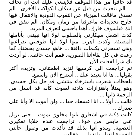
قد خافوا من هذا الموقف فلاينبغي عليك انت ان تخاف
... الم نتحدث من قبل عن سكان الكواكب الأخرى.. الم
تصدق ماقالت الفيزياء عن الثقوب الدودية والانتقال فيها
خارج تحديدات ماعرفنا من زمان ومكان. الم نتفق في
انك فيلسوف خارق. أهدأ ياحبيبي لتعرف المزيد.
كدت اشعل سيكارتي بالمقلوب لولا انها نبهتني بأناملها
المضيئة. وكدت اهرب منها لولا انها طوقتني بذراعيها
وهي تسحرني بكلمات دافئة ... هاهو جسدي يحضنك كما
رغبت في كل لقاءاتنا الصورية. فمم انت خائف.. لو أردت
بك شرا لفعلت الآن..
ثم تراجعت الى كرسيها لتزيد اطمئناني. وتزيده أكثر
بقولها... ها انا بعيدة عنك .. أسترخ الان واسمع.
بلحظات شعرت باسترخاء منتشي قد حل بكل جسدي،
وهو يمتلأ باهتزازات هادئة لصوت كأنه قد انسل من
الرحمة ذاتها ....
قالت ... أولا ... انا اعشقك حقا ... ولن أموت الا وأنا على
صدرك ..
كانت ذكية في اشعاري بانها مخلوق يموت .. حتى تزيل
عني مابقي من خوف تراجفت عنده خلايا تفكيري
العصبية. ويبدو انها بذلك قد تأكدت من وصول حالتي
النفسية لتقبل ماتقول ... فقالت