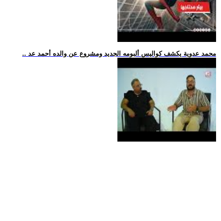
.. محمد عدوية يكشف كواليس ألبومه الجديد ومشروع عن والده أحمد عد