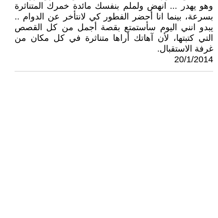
وهو يهدر ... انهض ولملم بنفسك مائدة خمرك المتناثرة
بسرعة، بينما انا أحضر الفطور كي لانتأخر عن الدوام ..
يبدو انني اليوم سأستمتع بقصة أجمل من كل القصص
التي كتبتها، لأن آهاتك أراها متناثرة في كل مكان من
غرفة الاستقبال.
20/1/2014