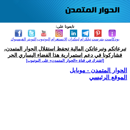
تابعونا على:
بودكاست
بنترست
تيلكرام
لينكدإن
الانستغرام
اليوتيوب
التويتر
الفيسبوك
تبرعاتكم وتبرعاتكن المالية تحفظ استقلال الحوار المتمدن،
فشاركونا في دعم استمرارية هذا الفضاء اليساري الحر
[اشترك في قناة ‫«الحوار المتمدن» على اليوتيوب]
الحوار المتمدن - موبايل
الموقع الرئيسي