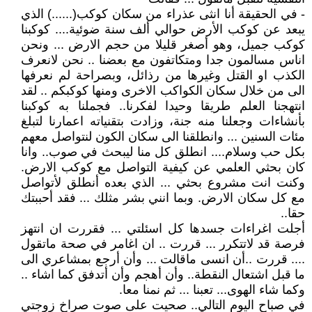
- في الحقيقة أنا انثى عذراء من سكان كوكب(......) الذي
يبعد عن كوكب الأرض حوالي ألف سنة ضوئية.... كوكبنا
كوكب جميل، وهو أصغر قليلا من حجم الارض ... ونحن
اناس مسالمون جدا ومتكاتفون مع بعضنا .. نحن لانعرف
الكذب او القتل وغيرها من رذائل، وبصراحة لم نعرفها
الى من خلال سكان الكواكب الاخرى ومنها كوكبكم .. لقد
انتهجنا العلم طريقا وحيدا لفكرنا.. فجملنا به كوكبنا
بأنشاءات وجعلنا منه جنة، وزادت بتقنياته اعمارنا لتبلغ
مئات السنين ... وانطلقنا الى سكان الكون لنتواصل معهم
بكل حب وسلام.... انطلق كل منا ليبحث في صوب.. وانا
كان بحثي العلمي عن كيفية التواصل مع كوكب الارض.
وكنت انت مشروع بحثي ... الذي بعده أنطلق لأتواصل
مع كل سكان الارض. وبما انني بشر مثلك ... فقد أحببتك
حقا..
أجلت اغراءات جسدها كل اسئلتي ... فقررت ان انتهز
فرصة قد لاتتكرر ... قررت .. ان اغامر في صحة ماتقول
.... قررت ..أن انسى ماقالت ... وأن أرجع بمشاعري الى
ما قبل اشتعال النقطة.. وأن أهجم وأن أتدفق كما اشاء ..
وكما شاء الهوى... تعبنا ... ثم نمنا معا.
في صباح اليوم التالي.. صحيت على صوت صراخ زوجتي