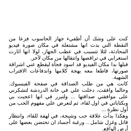
كنت على وشك أن أطفيء جهاز الحاسوب فزعا من
النقطة التي بدت انها مشتعلة في مكان صورة فيديو
المحادثة، لئلا تتسبب في عطب الجهاز، لولا انها اثارت
استغرابي في تراقصها وانتقالها من مكان لآخر.
قبلها بدا مكان الفيديو قد اسود فجأة ليقطع عني اشراقة
صورتها، قاطعا معه بهجة كلامها واندفاعات الاقتراب
الشهية.
كانت هي من طلب الصداقة في صفحة الفيسبوك.
وحالما وافقت، دخلت علي في خانة الدردشة لتشكرني
على موافقتي صداقتها ... ولتبرر في انها اعجبت بي
وبكتاباتي في اول لقاء، ثم لتعرض علي مفهوم الحب من
أول نظرة ...
وهكذا بدأت علاقة حب وشيجة، في لهفة للقاء، وانتظار
قاتل وغزل شامل .. ورغبة أجساد ان تحتضن بعضها على
أرض الواقع.