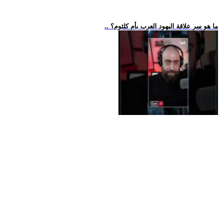
.. ما هو سر علاقة اليهود العرب بأم كلثوم؟