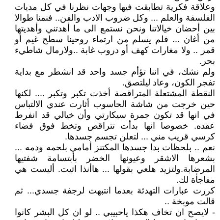
وعلاقة فكرية تطابقت فيها وجهات نظرنا في كل مديات
الفلسفة والعلم ... وكل ضروب الادب والفن.. فنمنا طوالا
بين أحضان خيالاتنا ونحن نستمع الى ما أهدتني وأهديتها
من أغان ... فلم يسلم من ارتماء روحينا سطح غيم أو
قمر .. ولا مغارات كهف أو دروب غابة ..ولارمال شاطيء
بحر.
ولم نشك، في اننا تؤأم جسد واحد قد انشطر مع بداية
تفجر الكون، وعاد ليلتصق.
النقطة المشتعلة المتراقصة أخذت تكبر وتكبر .... لكنها
حين خرجت من شاشة الحاسوب أثارت عندي الالتباس
في انها قد تكون جمرة سيكارتي وأن خيالي قد انفرط
عقده. خصوصا انها بدأت تتراقص وتخط فوق فضاء
كرسي قريب مني ... لتعلن تجسم جسدها.
نعم .. بلحظات بدا جسدها المكتنز أمامي بلحمه ودمه ...
بشعرها الاشقر وعيونها الخضر بأبتسامة شفتيها
المرضابة.ولتزيد هلعي بقولها ... هاأنذا اتيت. أليست هي
مفاجأة لك.
كررت عبارات التهدئة بعدما انتبهت لرجفة جسدي... ثم
قالت موبخة ..
- لايصح ان تخاف هكذا ياحبيبي .. لو ان كل البشر كانوا