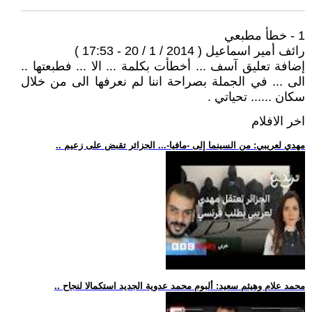
1 - خطأ مطبعي
رائف أمير اسماعيل ( 2014 / 1 / 20 - 17:53 )
إضافة تعليق آسف ... أخطأت بكلمة ... الا ... فطبعتها ..
الى ... في الجملة بصراحة اننا لم نعرفها الى من خلال
سكان ...... تحياتي .
اخر الافلام
.. مهدي لعريبي: من السينما إلى -مافيا-... الجزائر تقبض على زعيم
.. محمد علام وهيثم سعيد: ألبوم محمد عدوية الجديد استكمالا لنجاح