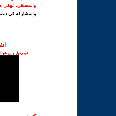
والمستقل، ليبقى صو
والمشاركة في دعم 
اش‫
في رحيل جليل شهباز،