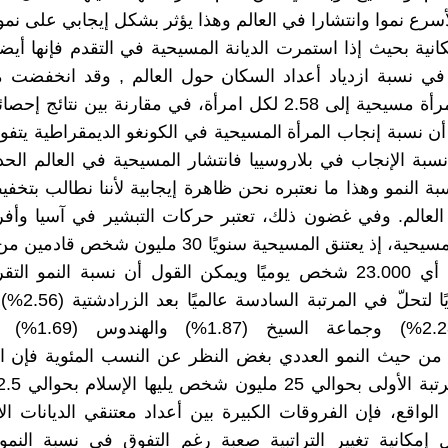
لأسرع نموا وانتشارا في العالم وهذا يؤثر بشكل إيجابي على نم
كانية بحيث إذا استمرت الديانة المسيحية في التقدم فإنها أي
 كما أن نسبة إنجاب المرأة المسيحية في الكونغو الديمقراطية ي
بة الإنجاب في بلاروسييا فانتشار المسيحية في العالم الحد
بة النمو وهذا ما نعتبره نحن ظاهرة إيجابية لأننا نطالب بتخف
لعالم. وفي غضون ذلك، تعتبر حركات التبشير في آسيا وأفري
روافد نمو المسيحية، إذ يعتنق المسيحية سنويًا 30 مليون ش
دينية مغايرة أي 23.000 شخص يوميًا ويمكن القول أن نسبة النمو ا
1.36% سنويًا لتحلّ في
البهائيهة (2.28%) وجماعة
.أما من حيث النمو العددي بغض النظر عن النسب المئوية فإن 
اقع، فإن الفروقات الكبيرة بين أعداد معتنقي الديانات ال
ل إمكانية تغيير التراتبية صعبة رغم التفوق في نسبة النمو