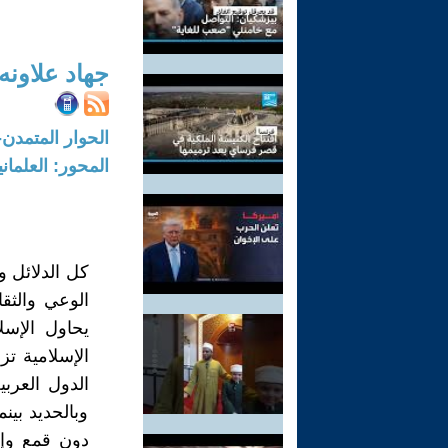
جهاد علاونه
الحوار المتمدن-العدد: 4682 - 2015 
المحور: العلمان
كل الدلائل و
الوعي والثقا
يحاول الإسل
الإسلامية تز
الدول العربي
وبالحديد بي
دون قمع وإر