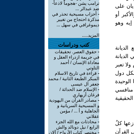
ترامب يشن -هجوماً لاذعاً-
يان على
ضد عبدالر ...
نة المتصدرة والأكبر أو
-
أحزاب مسيحية تحذر في
مذكرة احتجاج من تغيير
 إيه وهو
ديموغرافي في سهل ...
المزيد.....
كتب ودراسات
الديانة
-
حقوق العصر. تحقيقات
 الديانة
في جريمة ازدراء العقل و
معاداة الإنسان / أحمد
ولا تعبر
التاوتي
لكل دول
-
قراءة في تاريخ الاسلام
المبكر الطبعة الثانية / محمد
 الوحيدة
جعفر ال عيسى
 منافسي
-
الإسلام ضد الحداثة /
فرغان أزيهاري
لحقيقية
-
مصادر القرآن من اليهودية
و المسيحية السريانية و
الجاهلية و أ ... / مؤمن
عقلاني
-
محادثات مع الله الجزء
عها كلٌ
الرابع / نيل دونالد والش
 القرآن
-
مختصر كتاب الأرواح / آلان