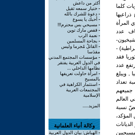
أكثر من داعش
ات كلما
-
ختيار سمعه ثقيل
-
دعوة للشرك بالله
ذراعيها
-
أحبك يا يسوع
ي المرأة
-
مسيحي بس محترم!!!
-
قفص مارك توين
عاف عدد
-
نعمة الرب
شيخيون-
-
بجاحة المسلمين
-
القاتلُ مُجرما وليس
اطية) -
مقدَسا
وريا فقد
-
مؤسسات المجتمع المدني
في الدول العربية يفتقر
ع ان يرتفع عدد
نظامها الداخلي ...
مسين سنة تقريبا , ويبلغ
-
امرأة حاولت تعريفها
بالمسيح
 مليار نسمة,أي 33% من نسبة تعداد
-
استثمار الكراهية في
المجتمعات العربية
لم , وهم الفئة الأكثر في العالم لأن الباقي وهو 67% جميعهم
الإسلامية
, وهم يتواجدون بكثر في 120 دولة في العالم
المزيد.....
ا يخصّ نسبة
المؤكد،
لديانات
وكالة أنباء العلمانية
لمسيحيين
-
الهباش: بيان الدول العربية