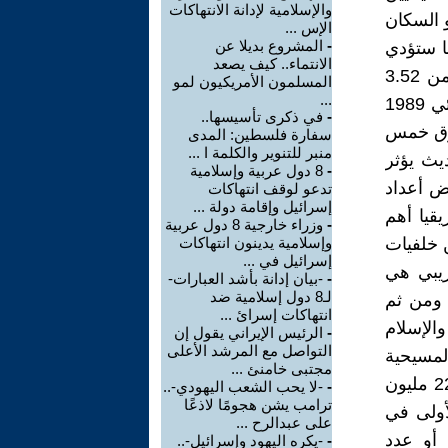
والإسلامية لإدانة الانتهاكات
و السكان
الإس ...
-
المشروع بديلا عن
ضا ستؤدي
الانتماء.. كيف يصعد
إلى التراجع في نسبة ازدياد أعداد السكان حول العالم , وقد انخفضت من 3.52
المسلمون الأمريكيون لمو
...
طفل لكل امرأة مسيحية إلى 2.58 لكل امرأة، في مقارنة بين نتائج إحصائي 1989
-
في ذكرى تأسيسها..
تفوق خمس
سفارة فلسطين: المدى
منبر للتنوير والكلمة ا ...
يث يؤثر
-
8 دول عربية وإسلامية
يض أعداد
تدعو لوقف انتهاكات
إسرائيل وإقامة دولة ...
قيا أهم
-
وزراء خارجية 8 دول عربية
خص قادمين من خلفيات
وإسلامية يدينون انتهاكات
إسرائيل في ...
لتقريبي هي
-
-بيان إدانة بأشد العبارات-
لـ8 دول إسلامية ضد
 المرتبة السادسة عالميًا بعد الزرادشتية (2.56%) ومن ثم
انتهاكات إسرائ ...
 السيخ (1.87%) والهندوس (1.69%) والإسلام
-
الرئيس الإيراني يقول إن
التواصل مع المرشد الأعلى
المسيحية
مجتبى خامنئ ...
تحلّ في المرتبة الأولى بحوالي 25 مليون شخص يليها الإسلام بحوالي 22.5 مليون
-
-لا يحب الشعب اليهودي-..
ترامب يشن هجومًا لاذعًا
أولى في
على عبدالرح ...
 أو عدد
-
-يكره اليهود وإسرائيل-..