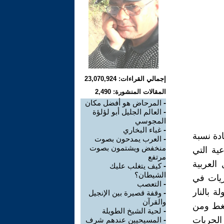
إجمالي القراءات: 23,070,924
المقالات المنشورة: 2,490
-
المرحاض هو أفضل مكان
-
العالم الجليل أبو لؤلؤة
المجوسي
-
غباء البخاري
ادة نسبة
-
العرب يمدحون بصوت
منخفض ويشتمون بصوت
ية التي
مرتفع
العربية
-
كيف يتغلب عليك
الشيطان؟
ريات في
-
التعصب
ة بالنار
-
وقفة قصيرة بين الإنجيل
والقرآن
ضغط ومن
-
لحية الشيخ الطويلة
الحريات
-
المسيحيين عندهم شرف