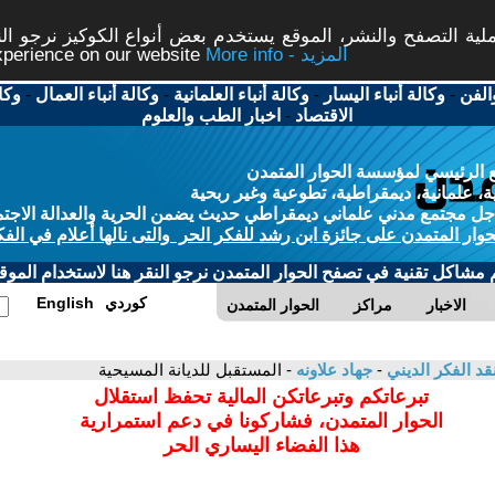
ة التصفح والنشر، الموقع يستخدم بعض أنواع الكوكيز نرجو النق
More info - المزيد
experience on our website
الفن
-
وكالة أنباء اليسار
-
وكالة أنباء العلمانية
-
وكالة أنباء العمال
-
وكا
الاقتصاد
-
اخبار الطب والعلوم
 الرئيسي لمؤسسة الحوار المتمدن
، علمانية، ديمقراطية، تطوعية وغير ربحية
ل مجتمع مدني علماني ديمقراطي حديث يضمن الحرية والعدالة الاجتم
حوار المتمدن على جائزة ابن رشد للفكر الحر والتى نالها أعلام في الفك
م مشاكل تقنية في تصفح الحوار المتمدن نرجو النقر هنا لاستخدام الموقع
كوردي
English
الاخبار
مراكز
الحوار المتمدن
قد الفكر الديني
-
جهاد علاونه
- المستقبل للديانة المسيحية
تبرعاتكم وتبرعاتكن المالية تحفظ استقلال
الحوار المتمدن، فشاركونا في دعم استمرارية
هذا الفضاء اليساري الحر