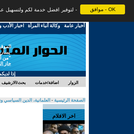
موافق - OK
لتوفير افضل خدمة لكم ولتسهيل عملي
أخبار عامة
-
وكالة أنباء المرأة
-
اخبار الأدب و
الموقع
يسارية
"من أج
حاز ال
إذا لديك
الزوار
اضافة/خدمات
بحث/الارشيف
الصفحة الرئيسية
-
العلمانية، الدين السياسي ون
اخر الافلام