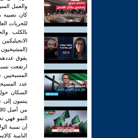
والعمل السيا
كان نصيبه م
للحريات العا
بالكلب والح
الانجيليكيي
(المشيخيون ج
يفوق عددهم م
النمو فهي ت
أن نسبة الو
النامية كالإ