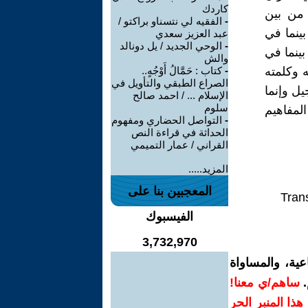
كاردك
من بين
-
الفقيه لي نتسناو براكتو /
ينما في
عبد العزيز سعدي
-
الوحي الجديد / يل دونالد
بينما في
والش
 وكلمته
-
كتاب : حَمَّالُ أَوْجُهٍ..
الصراع الطبقي والتأويل في
يل وإنما
الإسلام ... / احمد صالح
سلوم
المفاهيم
-
التواصل الحضاري ومفهوم
الحداثة في قراءة النص
القراني / عمار التميمي
المزيد.....
المعجبين بنا على
Trans
الفيسبوك
3,732,970
ية، والمساواة
.
ساهم/ي معنا!
ر هذا المنبر الحر