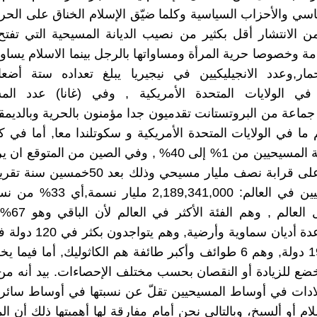
سي والأحزاب السياسية وكلما ضيّق الإسلام الخناق على الحري
ن الانتشار أقل بكثير من نصيب الديانة المسيحية التي تفتح 
مة وخصوصا حرية المرأة ومساواتها بالرجل بينما الاسلام يساو
مار,وعدد الانجيليكيين في نيجيريا يبلغ تعداده ستة أض
ن في الولايات المتحدة الأمريكية , وفي (غانا) عدد الم
ماعة من البروتستانت تقدميون جدا مؤمنون بالحرية وبالديمقر
ا في الولايات المتحدة الأمريكية و سكوتلندا معا, أما في ك
ارتفعت نسبة المسيحيين من 1% إلى 40% , وفي الصين من المتوق
المسيحيين على قرابة نصف مليار مسيحي وذلك بعد 50خ
عدد المسيحيين في العالم: 2,189,341,000
السكان حول العا
ينتمون إلى عدة أديان سماوية وأرضية
من أصل 190 دولة, وهم 6 طوائف وأكبر طائفة هم الكاثوليك, أما فيم
خضع للزيادة أو النقصان بحسب مختلف الإحصاءات. بيد أنه من 
لادات في أوساط المسيحيين تقلّ عن نسبتها في أوساط سائر ا
سلام أو ألسيخ، وبالتالي نحن أمام مفارقة لها أهميتها ذلك أن ا