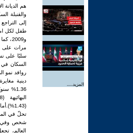
هم الديانة ا
والقنبلة الس
و2009،
مرات على نس
سلبًا على نس
السكان في ا
المزيد.....
(1.43%)
شخص وفي الو
العالم، تجع