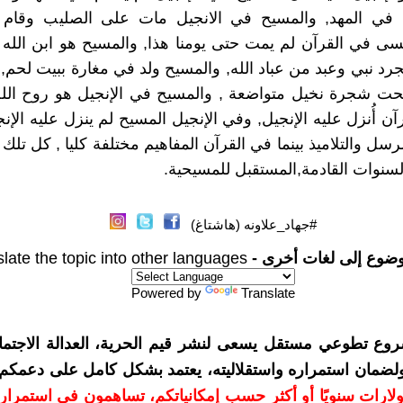
في المهد, والمسيح في الانجيل مات على الصليب وقام 
سى في القرآن لم يمت حتى يومنا هذا, والمسيح هو ابن الله ب
رد نبي وعبد من عباد الله, والمسيح ولد في مغارة ببيت لحم, 
 تحت شجرة نخيل متواضعة , والمسيح في الإنجيل هو روح الله
رآن أُنزل عليه الإنجيل, وفي الإنجيل المسيح لم ينزل عليه الإنج
لرسل والتلاميذ بينما في القرآن المفاهيم مختلفة كليا , كل تلك 
لسنوات القادمة,المستقبل للمسيحية.
#جهاد_علاونه (هاشتاغ)
وضوع إلى لغات أخرى -
late the topic into other languages
Powered by
Translate
روع تطوعي مستقل يسعى لنشر قيم الحرية، العدالة الاجتماع
 ولضمان استمراره واستقلاليته، يعتمد بشكل كامل على دعمكم
مكم بمبلغ 10 دولارات سنويًا أو أكثر حسب إمكانياتكم، تساهمون في استمرا