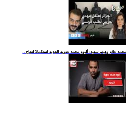
.. محمد علام وهيثم سعيد: ألبوم محمد عدوية الجديد استكمالا لنجاح