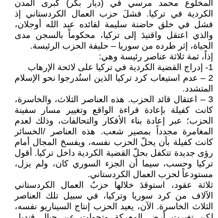
المخلوع محمد مرسي في (ديار بكر) كبرى المدن
الكردية في تركيا. فشلَ حزب العمال الكردستاني إذ
فشل في خلق حاضنة سليمة لقائده عبد الله أوجلان،
والذي اعتقل واقتيدَ إلى تركيا، محكوماً بالسجن مدى
الحياة، إثر طرده من سوريا – حليفة الحزب الرئيسة.
إذاً، ثمة ثلاثة عناصر رئيسة وهي:
1- إدراج القضية الكردية في تركيا على لائحة الإرهاب
2 – عدم استيعاب كرد تركيا الذين استُدرجوا نحو الإسلام
المتشدد.
3 – اعتقال قائد الحزب. هذه العناصر الثلاث، والخاسرة،
كانت كفيلة بإعادة قراءة الواقع وتغيير مسار سفينة
الحزب؛ عبر إعادة بناء الأفكار والتحالفات، وذلك لعدم
المغامرة مجدداً بمصير شعب. هذه العناصر /الخسائر
كانت كفيلة بأن يحلّ الحزب نفسه، ويفسحَ المجال أمام
رؤى جديدة تتكفل بحلّ القضية الكردية داخل تركيا. أقول
تركيا وحسب، سيما أن الجزء السوري كان، ولم يزل،
مستودعاً لحزب العمال الكردستاني.
ثلاثة عقود، استوقدَ خلالها حزبُ العمال الكردستاني
الآلاف من كرد سوريا وتركيا، في سبيل تلك العناصر
الثلاث الخاسرة. الآن، يعيد الحزب إنتاج السيناريو نفسه،
لكن تغيرت أرض المعركة وتحولت عن جبال قنديل