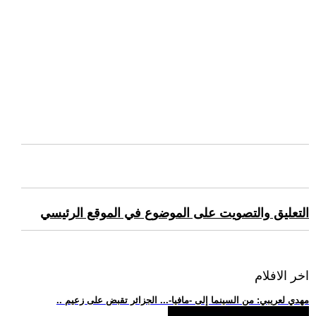
التعليق والتصويت على الموضوع في الموقع الرئيسي
اخر الافلام
.. مهدي لعريبي: من السينما إلى -مافيا-... الجزائر تقبض على زعيم