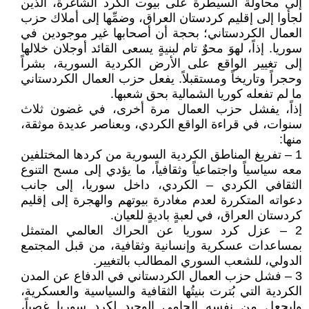
إلى محاولة السيطرة على بيوت الكرد الشاغرة، الذين
لجأوا إلى إقليم كردستان العراق، وضمِّها إلى أملاك حزب
العمال الكردستاني؛ بحجة أن أصحابها غير موجودين في
سوريا. إذاً، لهوَ محوٌ تام لبنيةٍ يسعى القائد أوجلان خلالها
إلى تغيير الواقع على الأرض الكردية السورية، بشراً
وحجراً وتاريخاً ومستقبلاً. يفعل حزب العمال الكردستاني
ما لم تفعله كوريا الشمالية بحق شعبها.
إذاً، يفشل حزب العمال مرة أخرى، في غضون ثلاث
سنوات، في قراءة الواقع الكردي، وبعناصر عديدة موثقة،
منها:
1 – تفريغ المناطق الكردية السورية من كردها المختلفين
معه سياسياً واجتماعياً وثقافياً، ما يؤدي إلى مسح التنوع
الثقافي الكردي – الكردي، داخل سوريا، إلى جانب
دعواته المتكررة لعدم مغادرة بيوتهم والهجرة إلى إقليم
كردستان العراق، في لعبةٍ باديةٍ للعيان.
2 – عزل كرد سوريا عن الحراك العالمي المتمثل
بمساعدات عسكرية وإنسانية وثقافية، من قبل المجتمع
الدولي، للشعب السوري المطالب بالتغيير.
3 – فشل حزب العمال الكردستاني في الدفاع عن المدن
الكردية التي بُترت بنيتُها الثقافية والسياسية والعسكرية،
وليجعل من نفسه الحامي الوحيد لكرد سوريا غصباً،