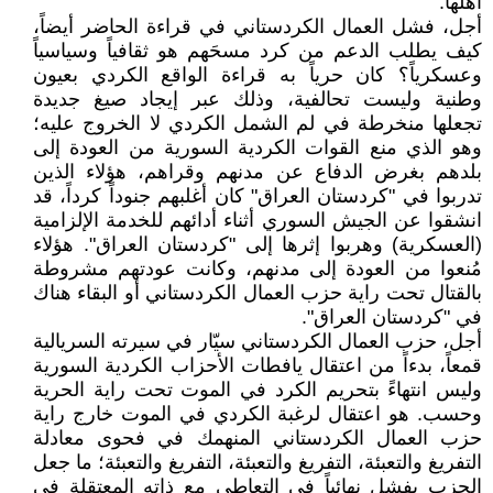
أهلها.
أجل، فشل العمال الكردستاني في قراءة الحاضر أيضاً،
كيف يطلب الدعم من كرد مسحَهم هو ثقافياً وسياسياً
وعسكرياً؟ كان حرياً به قراءة الواقع الكردي بعيون
وطنية وليست تحالفية، وذلك عبر إيجاد صيغ جديدة
تجعلها منخرطة في لم الشمل الكردي لا الخروج عليه؛
وهو الذي منع القوات الكردية السورية من العودة إلى
بلدهم بغرض الدفاع عن مدنهم وقراهم، هؤلاء الذين
تدربوا في "كردستان العراق" كان أغلبهم جنوداً كرداً، قد
انشقوا عن الجيش السوري أثناء أدائهم للخدمة الإلزامية
(العسكرية) وهربوا إثرها إلى "كردستان العراق". هؤلاء
مُنعوا من العودة إلى مدنهم، وكانت عودتهم مشروطة
بالقتال تحت راية حزب العمال الكردستاني أو البقاء هناك
في "كردستان العراق".
أجل، حزب العمال الكردستاني سيّار في سيرته السريالية
قمعاً، بدءاً من اعتقال يافطات الأحزاب الكردية السورية
وليس انتهاءً بتحريم الكرد في الموت تحت راية الحرية
وحسب. هو اعتقال لرغبة الكردي في الموت خارج راية
حزب العمال الكردستاني المنهمك في فحوى معادلة
التفريغ والتعبئة، التفريغ والتعبئة، التفريغ والتعبئة؛ ما جعل
الحزب يفشل نهائياً في التعاطي مع ذاته المعتقلة في