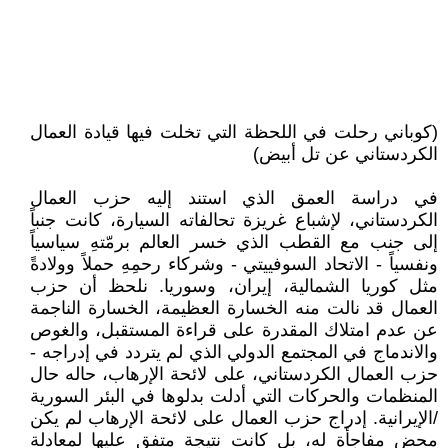
(كوباني رحلت في اللحظة التي تخلت فيها قيادة العمال
الكردستاني عن تل أبيض)
في دراسة العمق الذي استند إليه حزب العمال
الكردستاني، لإشباع غريزة تحالفاته السيارة، كانت جنباً
إلى جنب مع القطب الذي خسر العالم برمّتهِ سياسياً
ونفسياً - الاتحاد السوفييتي - وشركاء رحمِهِ حملاً وولادةً
مثل كوريا الشمالية، إيران، وسوريا. نلحظ أن حزب
العمال قد نالت منه الخسارة العظيمة، الخسارة الناجمة
عن عدم امتلاك المقدرة على قراءة المستقبل، والغوص
والاندماج في المجتمع الدولي الذي لم يتردد في إدراجه -
حزب العمال الكردستاني، على لائحة الإرهاب، حاله حال
المنظمات والحركات التي أدلت بدلوها في البئر السورية
/الإيرانية. إدراج حزب العمال على لائحة الإرهاب لم يكن
محض مفاجأة له، بل كانت نتيجة متفق عليها لمعادلة