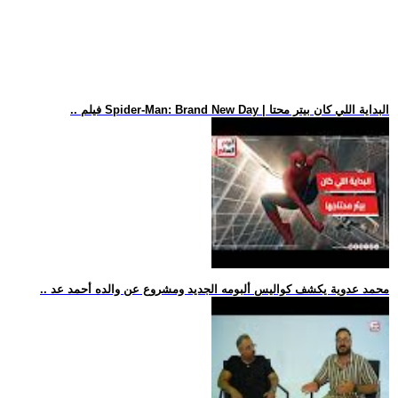
.. فيلم Spider-Man: Brand New Day | البداية اللي كان بيتر محتا
.. محمد عدوية يكشف كواليس ألبومه الجديد ومشروع عن والده أحمد عد