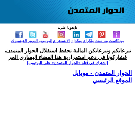
تابعونا على:
بودكاست
بنترست
تيلكرام
لينكدإن
الانستغرام
اليوتيوب
التويتر
الفيسبوك
تبرعاتكم وتبرعاتكن المالية تحفظ استقلال الحوار المتمدن،
فشاركونا في دعم استمرارية هذا الفضاء اليساري الحر
[اشترك في قناة ‫«الحوار المتمدن» على اليوتيوب]
الحوار المتمدن - موبايل
الموقع الرئيسي