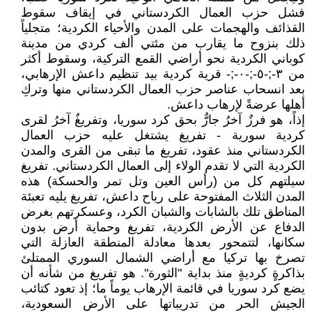
فشل حزب العمال الكردستاني في إيقاف سقوط
القذائف والهجمات على المدن والأحياء الكردية؛ متجلياً
ذلك بنزوح ما يقارب من مئتي ألف كردي من مدينة
كوباني الكردية نحو أراضي القمع التركية، وسقوط أكثر
من ٣-;-٥-;-٠-;- قرية كردية بيد تنظيم داعش الإرهابي،
بعد انسحاب عناصر حزب العمال الكردستاني منها وتركِ
أهلها عرضةً لإرهاب داعش.
إذاً، هو فرزٌ آخرُ جارٌّ بحق كرد سوريا، وتفريغٌ آخرُ لقرى
كردية سورية - تفريغ يشتغل عليه حزب العمال
الكردستاني منذ عقود، تفريغ ما تبقى من القرى والمدن
الكردية التي لا تقدم الولاء إلى العمال الكردستاني. تفريغ
سيلتهم كل من (رأس العين وتل تمر والحسكة) هذه
المدن الثلاث المفتوحة على رياح داعش، تفريغ يليه تعبئة
المناطق تلك بالشابات والشبان الكرد، وعسكرتهم بغرض
الدفاع عن الأرض الكردية، تفريغ وحماية أرض بدون
سكانها، لتتمحور بعدها معادلة المنطقة العازلة التي
تصرخ بها تركيا مع أراضي الشمال السوري الممتلئ
بذاكرةٍ كرديةٍ منذ بداية "الثورة". هو تفريغ من شأنه أن
يضع كرد سوريا في قائمة الإرهاب يوماً ما؛ إذ تعود كتائب
الجيش الحر من تدريباتها على الأرض السعودية،