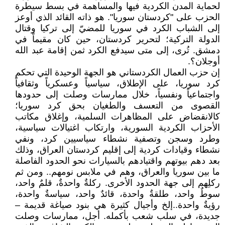
لحماية المدن الكردية فيها والمساهمة في بسط سيطرة
الحزب على "كردستان سوريا". هو ذاته القائد الذي أوعز
إلى الشباب الكرد في سوريا للمضيّ إلى تركيا وقتال
الدولة التركية؛ لتحرير كردستان، حين كان مقيماً في
دمشق. تُرى، إلى متى سيدفع الكرد ثمن إقامة عبد الله
أوجلان؟.
إن حزب العمال الكردستاني هو الجهة الوحيدة التي تحكم
كرد سوريا، على الإطلاق، سياسياً وعسكرياً وثقافياً
واجتماعياً ونفسياً، خلال ممارسات وصلت إلى حدودها
القصوى من التعسف والطغيان بحق كرد سوريا؛
كالانقضاض على المظاهرات السلمية، وإغلاق مكاتب
الأحزاب الكردية السورية، وارتكاب اغتيالات سياسية،
وطرد وسجن وتصفية نشطاء سياسيين كرد، ونفي
نشطاء وقيادات كردية إلى إقليم كردستان العراق، وذلك
بعد دهم بيوتهم واقتيادهم بالسيارات نحو الحدود الفاصلة
ما بين سوريا والعراق، وهم في ملابس نومهم.. ومن ثم
ركلِهم إلى جهة الحدود الأخرى. ركلةٌ واحدةٌ، قلمٌ واحد،
سوطٌ واحد، طلقةٌ واحدة، قائدٌ واحد، سياسةٌ واحدة،
رؤيةٌ واحدة..إلخ وأجيال كثيرة هي بنود صياغة قديمة –
جديدة، في سلب شعب بأكمله. أجل، ممارسات وصلت