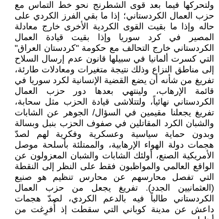
ولتحركها فيما بعد قوى الشطرنج نحو خط التماس مع
حزب العمال الكردستاني؛ إذا ما بقي الفرز الكردي على
حاله وإذا ما بقيت القوى الكردية الأخرى خارج معادلة
المصير في كرد سوريا وإذا بقيت قيادة العمال
الكردستاني خارج التحالف مع حكومة "كردستان العراق"
التي كسرت ألمانيا في سبيلها قانون عدم إرسال السلاح
إلى مناطق النزاع وذلك نتيجة متغيرات ومعادلات طارئة،
تفريغ من شأنه أن يضع القضية الإنسانية لكرد سوريا في
قائمة الإرهاب، ولينتهي بعدها دور حزب العمال
الكردستاني نهائياً، ولتتلاشى قيادة الحزب مثل سحابة،
تفريغ يجعلنا مقيمين في السؤال/ الجوهر عن الشابات
والشبان الكرد المقاتلين في صفوف الحزب بنبل وبسالة
وبدون حماية سياسية وعسكرية وفكرية لهم لصدّ
هجمات دولة الهواء الإرهابية، والممتلئة بأسلحة موصل
الأمريكية الصنع، أولئك الشابات والشبان المعزولون عن
الواقع العالمي والمواظبون فقط على النظر إلى النقطة
التي تفصل محارسهم عن محارس تنظيم هو صنيع
(العثمانيين الجدد). تفريغ يجعل من حزب العمال
الكردستاني طالباً فيه بالدعم الكردي، لصدّ هجمات
داعش عن مدينة كوباني التي سقطت إذ أُفرِغت من