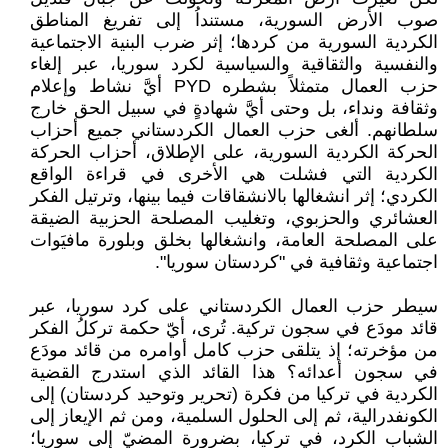
صوب الأرض السورية، مستنداُ إلى تفريغ المناطق
الكردية السورية من كردها؛ إثر ضرب البنية الاجتماعية
والنفسية والثقاقية والسياسية لكرد سوريا، عبر إلغاء
حزب العمال متمثلاً بشطره PYD أيَّ نشاط وإعلام
وثقافة ونداء، بل وحتى أيَّ شهادةٍ في سبيل الحق خارج
سلطانهم. ألغى حزب العمال الكردستاني جميع أحزاب
الحركة الكردية السورية، على الإطلاق، أحزاب الحركة
الكردية التي فشلت هي الأخرى في قراءة الواقع
الكردي؛ إثر انشغالها بالانشقاقات فيما بينها، وترتيل الفكر
العشائري والحزبوي، وتغليب المصلحة الحزبية الضيقة
على المصلحة العامة، وانشغالها بخلق وبلورة مافيَوات
اجتماعية وثقافية في "كردستان سوريا".
سيطر حزب العمال الكردستاني على كرد سوريا، عبر
قائد مودَع في سجون تركية. تُرى، أيّ حكمة تركلُ الفكر
من مؤخرته؛ إذ يتلقى حزب كامل أوامره من قائد مودَع
في سجون أعدائه؟ هذا القائد الذي استدرج القضية
الكردية في تركيا من فكرة (تحرير وتوحيد كردستان) إلى
الكونفدرالية، ثم إلى الحلول السلمية، ومن ثم الإيعاز إلى
الشباب الكرد، في تركيا، بضرورة المضيّ إلى سوريا؛