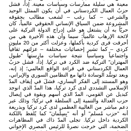
معينة هي سليلة ممارسات وسياسات معينة. إذاً، فشل
حزبُ العمال الكردستاني في أن يكون الممثل الوحيد
والشرعي – كما رغب – لشعب مطالب بحقوقه
المشروعة ضمن السياق الإنساني الحقوقي عالمياً، كان
حريّاً به أن يشتغل هو على إدراج الدولة التركية على
لائحة الإرهاب عالمياً؛ سيما وأن هذه الأخيرة هي من
أحرقت قرى كردية بأكملها، وعزلت أكثر من 20 مليون
كردي – كما تشير إحصائيات مختلفة – عزلتهم ثقافياً
واجتماعياً وسياسياً نتيجة سياسات مارستها "طبول
المهتران" التركية ضد الكرد في تركيا. إذاً، فشل حزبُ
العمال الكردستاني في قراءة الواقع العالمي؛ إذ إنه،
وبعد توسُّد الوسادة ذاتها مع النظامين السوري والإيراني،
وهو المستند إلى الفكر اليساري، فشلَ في إيقاف المدّ
الإسلامي التشددي لدى كرد تركيا، هذا المدّ الذي انوجد
كبديل عن القومي، المدّ الذي أسهم وبقوة في إيصال
حزب العدالة والتنمية إلى السلطة في تركيا؛ وذلك عبر
دعم مباشر من الغالبية العظمى لدى كرد تركيا وبذريعة
أنه "حزب مُسلم" أو أنه "بِسِلْمان" كما يُلفظ باللكنة
الكردية داخل تركيا. تجلى المدّ ذاك في المظاهرات
الضخمة، التي خرجت نصرةً للرئيس المصري الإخواني