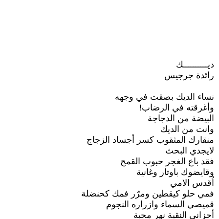
ديــــــــــك
رائدة جرجيس
نساء الديك بصقت في وجهه
وأغرقته في الرضاب!
البيضة من الدجاجة
وانت من الديك
منقارك المثقوب كسر أجساد الزجاج
لايجدي البحث
فقد باع الغجر حبوب القمح
وقايضوك باوتار وغانية
اُقدس الامي
فمي حلو كيقطين ومرٌر فمك كحنضلة
قميصي السماء وازراره النجوم
أحزاني النقية نهر محبة