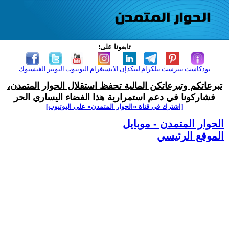
تابعونا على:
بودكاست
بنترست
تيلكرام
لينكدإن
الانستغرام
اليوتيوب
التويتر
الفيسبوك
تبرعاتكم وتبرعاتكن المالية تحفظ استقلال الحوار المتمدن،
فشاركونا في دعم استمرارية هذا الفضاء اليساري الحر
[اشترك في قناة ‫«الحوار المتمدن» على اليوتيوب]
الحوار المتمدن - موبايل
الموقع الرئيسي