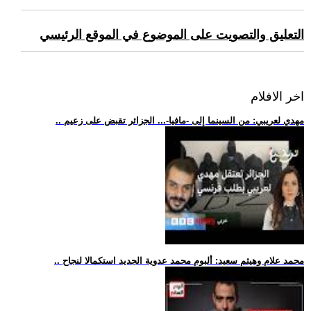
التعليق والتصويت على الموضوع في الموقع الرئيسي
اخر الافلام
.. مهدي لعريبي: من السينما إلى -مافيا-... الجزائر تقبض على زعيم
.. محمد علام وهيثم سعيد: ألبوم محمد عدوية الجديد استكمالا لنجاح