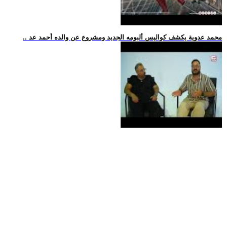
.. محمد عدوية يكشف كواليس ألبومه الجديد ومشروع عن والده أحمد عد