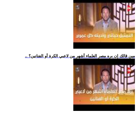
.. مين قالك إن بره مصر العلماء أشهر من لاعبي الكرة أو الفنانين؟