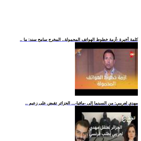
.. كلمة أخيرة -أزمة خطوط الهواتف المحمولة.. المخرج سامح سند: ما
.. مهدي لعريبي: من السينما إلى -مافيا-... الجزائر تقبض على زعيم