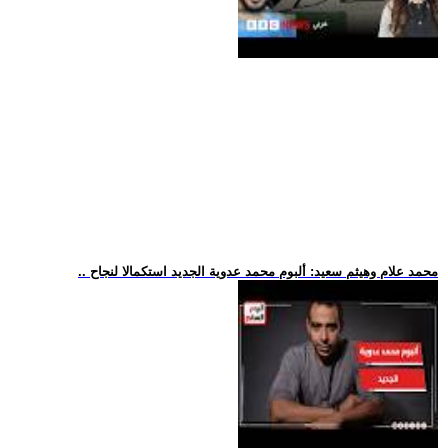
.. محمد علام وهيثم سعيد: ألبوم محمد عدوية الجديد استكمالا لنجاح