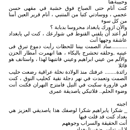
وحبيبةهنا
كنت أنام حتى الصباح فوق خشبة في مقهى حسن
عجمي ، ووسادتي كتبا من المتنبي ، أنام قرير العين أمنا
من كل سوء
والآن ازورك يابغداد محروسا بدبابة ؟
لم أعتد أن يلفني القنوط في شوارعك ، كنت لي يابغداد
عاشقة وجهها أنت
...........ساد الصمت بيننا للحظات رأيت دموع تبرق فى
عينيه ,وحلقه تحشرج بالبكاء ، هنا انهمرت أمطار الحزن
والألم من عيني ابراهيم وعيني فانتبهنا لهذا ، واستانف هو
قائلا
رائدة........ عرفتك منذ الولادة نخلة عراقية رضعت حليب
الصمت وتعمدت في نهر دجلة نقية كحليب النوق ، كنت
في قارورة سكبت في النيل فامتزج النهران فكنت أنت
وضوء الحلم.. فلاتبكي ياصديقة عمرى
اجبته
_ شكرا يابراهيم شكرا لوصفك هذا ياصديقي العزيز هي
بغداد كنت قد قلت فيها
أنت الحقيقة والسراب وجوههم
لا لن تداس ضفيرتا بغداد