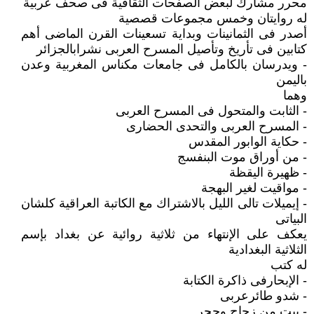
محرر مشارك لبعض الصفحات الثقافية فى صحف عربية
له روايتان وخمس مجموعات قصصية
أصدر فى الثمانينات وبداية تسعينات القرن الماضى أهم
كتابين فى تأريخ وتأصيل المسرح العربى نشرابالجزائر
- ويدرسان بالكامل فى جامعات مكناس المغربية وعدن
باليمن
وهما
- الثابت والمتحول فى المسرح العربى
- المسرح العربى والتحدى الحضارى
- حكاية الوابور المقدس
- من أوراق موت البنفسج
- ظهيرة اليقظة
- مواقيت لغير البهجة
- إيميلات تالى الليل بالاشتراك مع الكاتبة العراقية كلشان
البياتى
يعكف على الإنتهاء من ثلاثية روائية عن بغداد بإسم
الثلاثية البغدادية
له كتب
- الإبحارفى ذاكرة الكتابة
- شدو طائرعربى
- بيت من زجاج وحجر