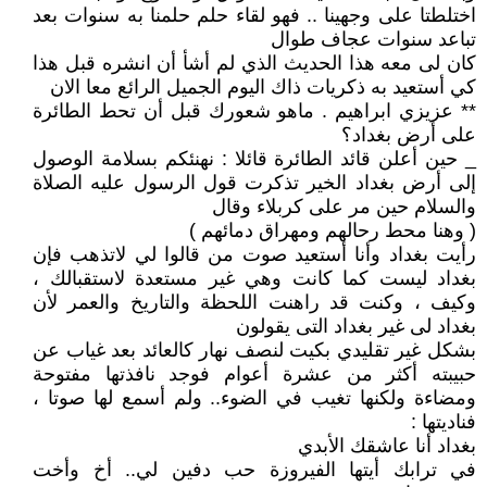
اختلطتا على وجهينا .. فهو لقاء حلم حلمنا به سنوات بعد
تباعد سنوات عجاف طوال
كان لى معه هذا الحديث الذي لم أشأ أن انشره قبل هذا
كي أستعيد به ذكريات ذاك اليوم الجميل الرائع معا الان
** عزيزي ابراهيم . ماهو شعورك قبل أن تحط الطائرة
على أرض بغداد؟
_ حين أعلن قائد الطائرة قائلا : نهنئكم بسلامة الوصول
إلى أرض بغداد الخير تذكرت قول الرسول عليه الصلاة
والسلام حين مر على كربلاء وقال
( وهنا محط رحالهم ومهراق دمائهم )
رأيت بغداد وأنا أستعيد صوت من قالوا لي لاتذهب فإن
بغداد ليست كما كانت وهي غير مستعدة لاستقبالك ،
وكيف ، وكنت قد راهنت اللحظة والتاريخ والعمر لأن
بغداد لى غير بغداد التى يقولون
بشكل غير تقليدي بكيت لنصف نهار كالعائد بعد غياب عن
حبيبته أكثر من عشرة أعوام فوجد نافذتها مفتوحة
ومضاءة ولكنها تغيب في الضوء.. ولم أسمع لها صوتا ،
فناديتها :
بغداد أنا عاشقك الأبدي
في ترابك أيتها الفيروزة حب دفين لي.. أخ وأخت