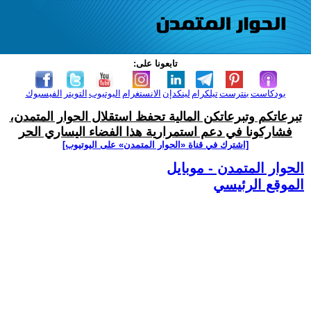
تابعونا على:
بودكاست
بنترست
تيلكرام
لينكدإن
الانستغرام
اليوتيوب
التويتر
الفيسبوك
تبرعاتكم وتبرعاتكن المالية تحفظ استقلال الحوار المتمدن،
فشاركونا في دعم استمرارية هذا الفضاء اليساري الحر
[اشترك في قناة ‫«الحوار المتمدن» على اليوتيوب]
الحوار المتمدن - موبايل
الموقع الرئيسي