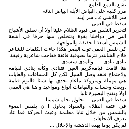
تشع بالدمع الدامع .....
مرر كفيه على البياض الأبله البياض التائه
سر اللاشى ء... سر إبله
سقط في العمى ........
لتحرير النفس من قيود الظلام علينا أولا أن نطلق الأشباح
التي في دواخلنا بقوة ونتخلص منها حرقا في أشعة
الشمس أشعة الحقيقة والمواجهة
كي نلبس العمى ثوب البصر هكذا جاءت الكلمات للشاعر
فلاح الشابندر نثرها بصوفية فائقة ففاحت شاعرية رقيقة
تنادى تنادى ..... والمدى سسدى
هنا قامت قيامةكريم العين فتنادى وكأنه ينادي لقيامة
ولاجتماع فلقد وصل السيل لكن كل المسافات والغايات
هي مهملة ومتروكة ماعاد يجدي بها شيئا فاليوم قيامة
,وبعث وحساب والقيامات أنواع ومواعيد و هنا هي العمى
أولا وتفتح البصيرة ثانيا
سقط في العمى ... يحاول يحلم شمسا
في عتمة الظلام والسواد يحاول ا ن يلمس الضوء
بالشمس من خلال ثنايا مظلمة وعبث الحركة فما عاد
يعرف الاتجاهات
لم يكن يوما بهذه الدهشة والإجلال ...