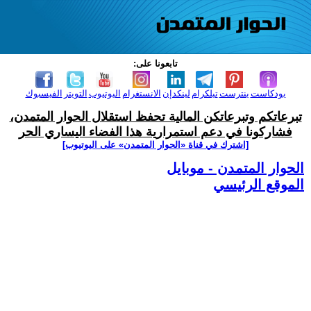
تابعونا على:
بودكاست
بنترست
تيلكرام
لينكدإن
الانستغرام
اليوتيوب
التويتر
الفيسبوك
تبرعاتكم وتبرعاتكن المالية تحفظ استقلال الحوار المتمدن،
فشاركونا في دعم استمرارية هذا الفضاء اليساري الحر
[اشترك في قناة ‫«الحوار المتمدن» على اليوتيوب]
الحوار المتمدن - موبايل
الموقع الرئيسي