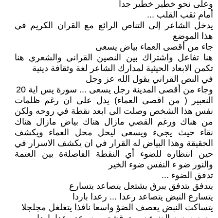
وعلى نحو خطير خطير جدا
أمام ثقب القلب ...
يدخل الشاعر إلى التناص الرائع مع القران الكريم في
هذا الموضع
جاء من أقصى العماء بياض يسعى
هنا تفاعل واشتراك بين النصين القراني والشعري هنا
تكمن الابعاد الحيثية لمدارك الشاعر لغة وثقافة دينية
في النص القراني يقول الله عز وجل
وجاء من أقصى المدينة رجل يسعى ... سورة يس اية 20
النعبير ( من اقصى العماء) يدل على ان رغم ظلمات
نفس هذا الشخص وصلت الى ابعد نقطة في روحه ولكن
من هناك ورغم القصي مازال هناك بياض مازال هناك
نقاء حيث يجيء ويسعى ليحل محل العماء ويكشف
الحقيقة وهذا البياض له القرار في ان يكشف الاسرار في
حين انتظاره للضوء أي النقطة الفاصلةة بين العتمة
والنور ضو ء النفس ضوء الخير
تدفق الضوء ...
يتدفق يتدفق يبرق يشتعل يتصاعد يتسارع
يتسارع النبض يتصاعد رعدا ... رعدا باردا
يتساكت النبض يعصف الضؤ واسعا نافذا يتغلغل مجلجلا