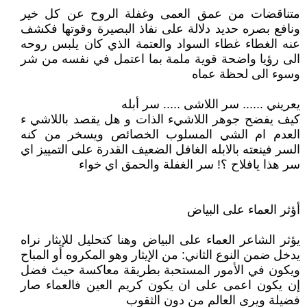
متناقضات من عمق العمى وغفلة الروح عن كل خير
ونافع بصره حديد دلالة على نفاذ البصيرة وقوتها فكشف
عنه الغطاء غطاء السواد والعتمة الذي كان يلبس روحه
الى رؤيا واضحة قوية ملمة بما اعتمل في نفسه من شر
وسوء الى لحظة عماه
يعريني ...... سر اللاشى ..... سر أبله
كيف يفضح جوهر اللاشيء الذات و هل يقصد باللاشي ء
العدم ام الشي المسلوب الخصائص ويسخر من كنه
السر فينعته بالابله الغافل الضعيف القدرة على التمييز اي
سر هذا يافلاح ؟! سر الغفلة والحمق اي خواء
أؤثر العماء على البياض
يؤثر الشاعر العماء على البياض وهنا كتحليل للإيثار نراه
يدخل ضمن النوع الثاني: من الإيثار وهو المكروه أو المباح
ويكون في الأمور المستحبة بطريقة معاكسة حيث فضل
إن يكون اعمى على ان يكون كريم العين فالعماء صار
فضيلة ويرى العالم من دون الثقوب