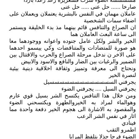
مسسسسه الضوء سرت قشعريره رعد رعدا باردا
صارخا ...... حل عنى ..... حل عنى
عاملان مهمان في النفس ىالبشرية يعتملان ويعملان على
اضفاء سمات الشخصية
ان الصراع والتنافس قائم بينهما مذ بدء الخليقة ويستمر
الى ساعة البعث العاملان هما
الخير والشر ولكل عامل جنوده واعوانه ووجودهما معا
هو صورة للمتضادات والمتناقضات وكي ييسمو احدهما
على الاخر ن ندخل مرحلة الصراع والحرب والاقتتال بين
الضمير والرغبات بين الضار والنافع والاسود والابيض
ونحتاج الى معرفة وتمييز وثقافة اخلاقية دينية بيئية
لنصرة الخير
يجرفني السسسسسسسسسسسسسيل
يجرفني السيل .... يجرفني الضوء
ومن خلال هذا التنافس يكتسح الشر بسيل قوي عارم
وهوالماء لمراد به الخيروالطهرة ويكتسحني الضوء
والمقصود به الاشارة الى هجوم الخير دفعة واحدة مما
اثار في نفس الشر الرعب
فينادي
اطمرو الثقب
الضوء فرحا جذلا يتلفظ المرايا