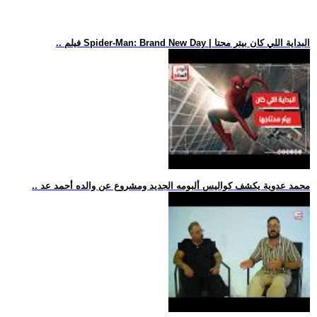
.. فيلم Spider-Man: Brand New Day | البداية اللي كان بيتر محتا
.. محمد عدوية يكشف كواليس ألبومه الجديد ومشروع عن والده أحمد عد