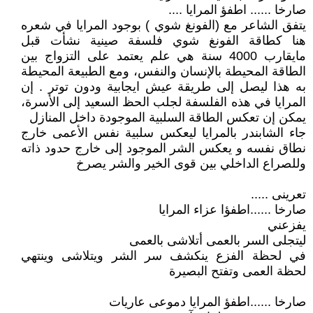
صارخا ...... اطفؤ المرايا ....
يتفق الشاعر مع (الفونغ شوي ) بوجود المرايا في شعره
هنا كطاقة الفونغ شوي فلسفة صينية نشأت قبل
مايقارب 4000 سنة هي علم يعتمد على التزواج بين
الطاقة المحيطة بالإنسان والنفس، ومع الطبيعة المحيطة
به هذا ليصل إلى طريقة عيش ايجابية ودون توتر . إن
المرايا في هذه الفلسفة لجلب الحظ السعيد إلى الأسرة،
يمكن إن تعكس الطاقة السلبية الموجودة داخل المنازل
جاء الشابندر بالمرايا ليعكس سلبية نفس الأعمى خارج
نطاق نفسه و يعكس الشر الموجود إلى خارج حدود ذاته
وللصراع الداخلي بين قوى الخير والشر يصرخ
تعرينى .....
صارخا ......اطفؤا عزاء المرايا
يفزعني
ليتجلى السر بالعمى أتلاشى بالعمى
في لحظة الفزع ينكشف سر الشر ويتلاشى وينتهي
لحظة العمى وتفتح البصيرة
صارخا ......اطفؤ المرايا دموعى عاريات