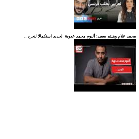
.. محمد علام وهيثم سعيد: ألبوم محمد عدوية الجديد استكمالا لنجاح