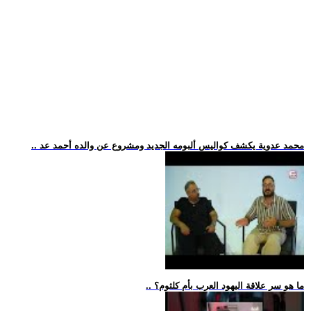
.. محمد عدوية يكشف كواليس ألبومه الجديد ومشروع عن والده أحمد عد
.. ما هو سر علاقة اليهود العرب بأم كلثوم؟