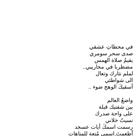
في محطاتِ عشقي
صدى سحر سومري
يقيمُ صلاة الهمس
مضظربا في محاريبي..
لملم نثارك وتعال
الى شواطئي
أسقيكَ الوهج ضوء ..
واضعُ العالم
بين شفتيك قبلة
على واحة صدرك
نسيتُ خلاني
رسمت اسمكَ أيات عسجد
أطعمتَ ِاسمي مُتعة للمتاهات