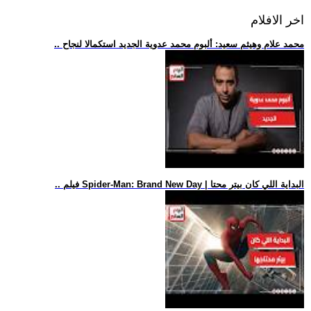
اخر الافلام
.. محمد علام وهيثم سعيد: ألبوم محمد عدوية الجديد استكمالا لنجاح
.. فيلم Spider-Man: Brand New Day | البداية اللي كان بيتر محتا