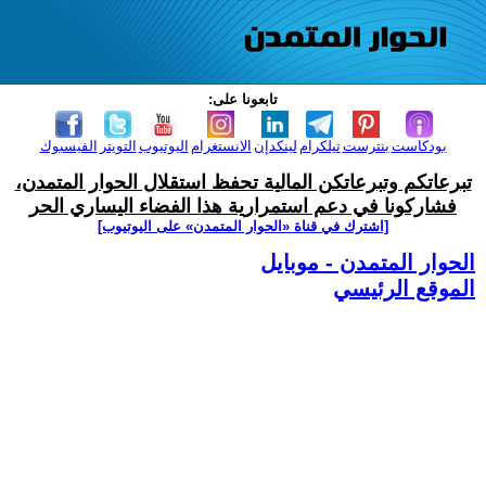
تابعونا على:
بودكاست
بنترست
تيلكرام
لينكدإن
الانستغرام
اليوتيوب
التويتر
الفيسبوك
تبرعاتكم وتبرعاتكن المالية تحفظ استقلال الحوار المتمدن،
فشاركونا في دعم استمرارية هذا الفضاء اليساري الحر
[اشترك في قناة ‫«الحوار المتمدن» على اليوتيوب]
الحوار المتمدن - موبايل
الموقع الرئيسي