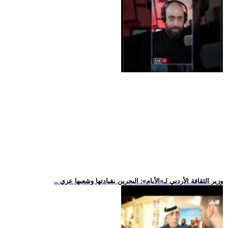
.. وزير الثقافة الأردني لـ«الأيام»: البحرين بقيادتها وشعبها عزي