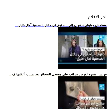
اخر الافلام
.. منظمتان دوليتان تدعوان إلى التحقيق في مقتل الصحفية آمال خليل
.. فرنسا: مقترح لفرض ضرائب على مصنعي السجائر بعد تسبب أعقابها ف