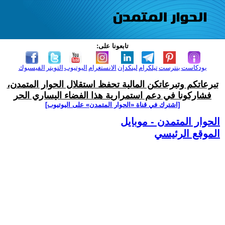
تابعونا على:
بودكاست
بنترست
تيلكرام
لينكدإن
الانستغرام
اليوتيوب
التويتر
الفيسبوك
تبرعاتكم وتبرعاتكن المالية تحفظ استقلال الحوار المتمدن،
فشاركونا في دعم استمرارية هذا الفضاء اليساري الحر
[اشترك في قناة ‫«الحوار المتمدن» على اليوتيوب]
الحوار المتمدن - موبايل
الموقع الرئيسي