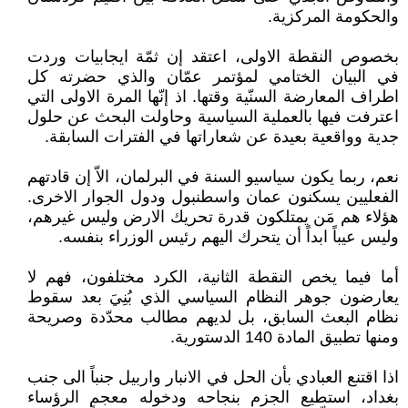
والحكومة المركزية.
بخصوص النقطة الاولى، اعتقد إن ثمّة ايجابيات وردت
في البيان الختامي لمؤتمر عمّان والذي حضرته كل
اطراف المعارضة السنّية وقتها. اذ إنّها المرة الاولى التي
اعترفت فيها بالعملية السياسية وحاولت البحث عن حلول
جدية وواقعية بعيدة عن شعاراتها في الفترات السابقة.
نعم، ربما يكون سياسيو السنة في البرلمان، الاّ إن قادتهم
الفعليين يسكنون عمان واسطنبول ودول الجوار الاخرى.
هؤلاء هم مَن يمتلكون قدرة تحريك الارض وليس غيرهم،
وليس عيباً ابداً أن يتحرك اليهم رئيس الوزراء بنفسه.
أما فيما يخص النقطة الثانية، الكرد مختلفون، فهم لا
يعارضون جوهر النظام السياسي الذي بُنِيَ بعد سقوط
نظام البعث السابق، بل لديهم مطالب محدّدة وصريحة
ومنها تطبيق المادة 140 الدستورية.
اذا اقتنع العبادي بأن الحل في الانبار واربيل جنباً الى جنب
بغداد، استطيع الجزم بنجاحه ودخوله معجم الرؤساء