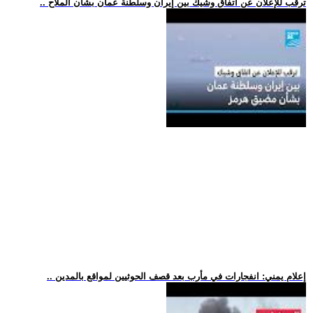
.. ترقب للإعلان عن اتفاق وشيك بين إيران وسلطنة عمان بشأن الملاح
.. إعلام يمني: انفجارات في مأرب بعد قصف الحوثيين لمواقع بالمدين