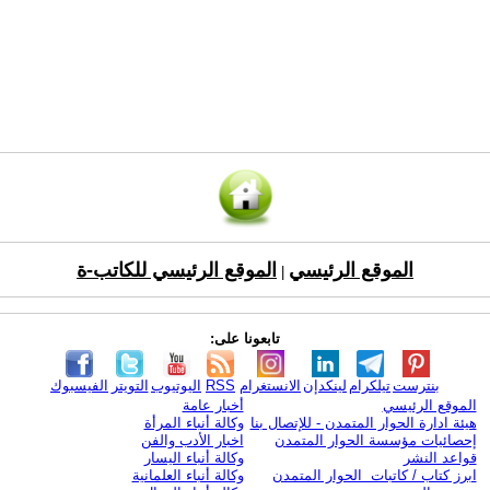
الموقع الرئيسي
الموقع الرئيسي للكاتب-ة
|
تابعونا على:
بنترست
تيلكرام
لينكدإن
الانستغرام
RSS
اليوتيوب
التويتر
الفيسبوك
الموقع الرئيسي
أخبار عامة
هيئة ادارة الحوار المتمدن - للإتصال بنا
وكالة أنباء المرأة
إحصائيات مؤسسة الحوار المتمدن
اخبار الأدب والفن
قواعد النشر
وكالة أنباء اليسار
ابرز كتاب / كاتبات الحوار المتمدن
وكالة أنباء العلمانية