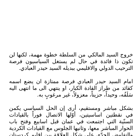
خروج السيد المالكي من السلطة خطوة مهمة، لكنها لن
تكون ذا فائدة في حال لم يستغل السياسيون فرصة
الترحيب الدولي والاقليمي ببديله السيد حيدر العبادي.
امام السيد حيدر العبادي فرصة ممتازة ان يضع اسمه
كقائد من طراز القادة الكبار، او ينتهي الى ما انتهى اليه
سَلَفُه، وحيداً، حزيناً، معزولاً، غير مرغوبٍ به.
بشكل مباشر ومستقيم، أرى إن الحل السياسي يكمن
في نقطتين اساسيتين، أوّلها الاتصال فوراً بالقيادات
السنّية التي اجتمعت في عمان قبل اسابيع وفتح باب
الحوار المباشر معها، وثانيها الجلوس مع القيادات الكردية
والتفاوض الجدّي على شكل العلاقة بين اقليم كردستان