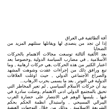
آفة ألطائفية في العراق
إذا لن تجد من ينصدى لها ويقاتلها ستلتهم المزيد من
الضحايا
بعد الألفية ألثالثة توسعت مجالات ألاهتمام بالحركات
الأسلامية , في مضارب السياسة الدولية ,وخصوصا بعد
اعتبار الكثير من هذه الحركات ,هي حركات ارهابية , وما
تبع ورافق ذلك من إجراءات عقدت وشوهت المشهد
والصراع الأجتماعي الدولي , حيث اوغلت العلاقات
الدولية في التوتر , بعد ما يسمى بحرب الارهاب...
بيد أن حركات الأسلام ألسياسي , لم تعير المخاطر التي
تحيق بالمجتمع الدولي ادنى الاهتمام ,وضلت سادرة في
غيها , يلبسها الوهم في الانتصار على حضارة الغرب
اليبرالي المسيحي , واستبدال انظمة الحكم بحكم
الشريعة الاسلامية , وذلك من خلال التوجهات العنفية