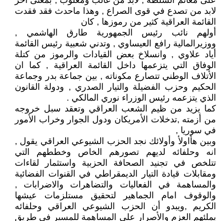
على مغانم السلطة , لابد من غالب ومغلوب , بمعنى آخر
لابد من تصدع في قوى الصراع , وهذا ماحدث فقد فقدت
القائمة العراقية كثير من رموزها , كان
أولهم نائب رئيس الجمهورية طارق الهاشمي ,
ووزيرالمالية رافع العيساوي , وتدني شعبية رئيس القائمة
أياد علاوي , وانسلاخ بعض القيادات والرموز من كتلة
الوفاق التي يتزعمها داخل القائمة العراقية , كما ان
الأتلاف الوطني تتصارع مكوناته , بين جماعة بدر وجماعة
الحكيم وحزب الفضيلة والتيار الصدري , ودولة القانون
الذي يتزعمه رئيس الوزراء نوري المالكي .
كما يزيد من ظيم الشعب العراقي وتعقد سبل خروجه
من أزمته ,تدخلات الأمريكان ودول الجوار وخراب الأمور
في سوريا ,
وبين هأاولأ وأولائك نجد الحزب الشيوعي العراقي يقول ,
انه وحلفائه لديهم تصورهم الخاص وخططهم التي
تتلخص في تجنيد الصحافة الحزبية واستثمار لقاءات
ومقابلات قيادة التيار الديمقراطي في القنوات الفضائية
والمساهمة في الفعاليات والتضاهرات والاضرابات ,
والوقوف امام الجماهير لتحقيق مستلزمات عيشها
الكريم ,ويبدو أن الحزب الشيوعي العراقي وحلفائه
يملئهم العزم والأصرار على المساهمة للمسير في طريق