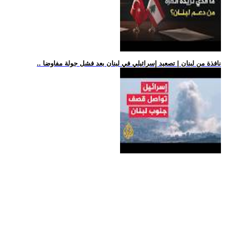
.. نافذة من لبنان | تصعيد إسرائيلي في لبنان بعد فشل جولة مفاوضا