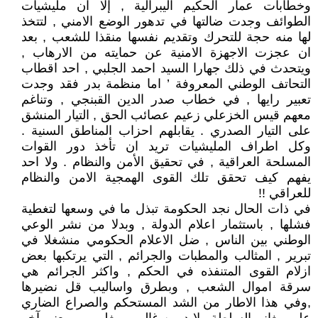
وخطابات عمار الحكيم اليبرالية , إلا ان مليشيات
الطوائف وجدت ضالتها في تدهور الوضع الامني , لتتخذ
لها منه حجة للتحرك وتقديم نفسها منقذا للشعب , بعد
ان عجزت الاجهزة الامنية عن حمايته من الارهاب ,
ويتحدث في ذلك جهارا السيد احمد الجلبي , احد اقطاب
التحاتف الوطني المعروفة ’ اما منظمة بدر فقد وجدت
تعبير رايها , في خطاب صدر الدين القبنجي , وتناغم
معهم قيس الخزعلي زعيم عصائب الحق , التيار المنشق
على التيار الصدري . يقابلهم احزاب المناطق السنية .
وكل اطراف المليشيات تريد ان تأخذ دور القوات
المسلحة العراقية , في تحقيق الأمن والنظام . ولا احد
يفهم كيف تحقق تلك القوى الهمجية الامن والنظام
للعراقي !!
في ذات الحال نجد الحكومة تبذل ما في وسعها لتغطية
فشلها , باستثمار اعلام الدولة , وبدلا من نشر الوعي
الوطني بين الناس , ضل الاعلام الحكومي منشغلا في
تبرير , المثالب والمطبات والجرائم , التي يرتكبها بعض
ازلام القوى المتنفذه في الحكم , واكثر الجرائم هي
سرقة اموال الشعب , وبطرق واساليب قل نضيرها
,وفي هذا الاطار من الشد المستحكم والصراع الضاري