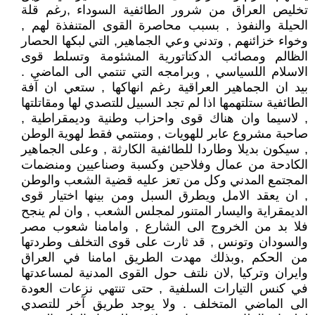
تخليص العراق من شرور الطائفية السوداء ,رغم قلة
الحيلة والنفوذ , بسبب محاصرة القوى المتنفذة لهم ,
وخواء خزائنهم , وتدني وعي الجماهير, التي لبكها الحصار
الظالم ومصائب الدكتاتورية المشئومة وتسلط قوى
الاسلام اللسياسي , وبرامجه التي تنتمي الى الماضي .
بيد ان الجماهير العراقية رغم انهاكها , ستعي ان آفة
الطائفية ستلتهمها اذا لم تجد السبيل للتصدي لها ومقاتلتها
, لاسيما وان هناك قوى واحزاب وطنية وديمقراطية ,
صاحبة مشروع عابر للهويات , ومنتمي فقط لهوية الوطن
, سيكون بديلا وطاردا للطائفية الكارثة , وعلى الجماهير
الكادحة من عمال وفلاحين وكسبة وصناعيين ومنضمات
المجتمع المدني وكل من تعز عليه قضية الشعب والوطن
, ان يعقد الامل ويطرق السبل ومن بينها اختيار قوى
الديمقراية واليسار المتنور لمجلس الشعب , وان لم ينجح
فلا بد من الخروج الى الشارع , وامامنا شعوب مصر
والسودان وتونس , قد ثارت على قوى التخلف وطردتها
من الحكم ,وبذلك مهدت الطريق امامنا في العراق
وايران وتركيا ,لان نلتف حول القوى المدنية لمساعدتها
في كنس التيارات السلفية , حتى تنتهي نزعات العودة
الى الماضي المتخلف . ولا يوجد طريق آخر للتصدي