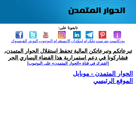
تابعونا على:
بودكاست
بنترست
تيلكرام
لينكدإن
الانستغرام
اليوتيوب
التويتر
الفيسبوك
تبرعاتكم وتبرعاتكن المالية تحفظ استقلال الحوار المتمدن،
فشاركونا في دعم استمرارية هذا الفضاء اليساري الحر
[اشترك في قناة ‫«الحوار المتمدن» على اليوتيوب]
الحوار المتمدن - موبايل
الموقع الرئيسي