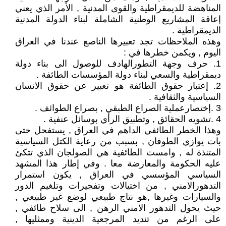
المناهضة للديمقراطية والقوى المدنية , الأمر الذي يعني
إعاقة المشاريع الوطنية الشاملة لبناء الدولة المدنية
الديمقراطية .
وهذه الملاحظات تجد تعبيرها الناصع عندنا في العراق
اليوم , ويكمن خطرها في :
1. حرف وجهة التطورالهادف للوصول الى بناء دولة
ديمقراطية والسعي لبناء دولة المؤسسات الطائفة .
2. إعتبار حقوق الطائفة هو تعبير عن حقوق الانسان
السياسية والثقافية .
3 .إختصارعملية الصراع الطبقي , بصراع الطوائف .
4 .تشويه الحقائق , وتطبيق الرأي بوسائل عنفية .
وهذا الخطر الطائفي الداهم في العراق , يستفحل حتى
بات يوازي الطوفان , بسبب من رعاية الكتل السياسية
المتنذة له , وامست الطائفية هي الصولجان الذي تتكئ
عليه الحكومة والمعارضة معا . وفي إطار هذا المشهد
السياسي المؤسسي في العراق , يكون استمرار
التدهورالامني , من اختيالات وتفجيرات وتلغيم الدور
والسيارات وغيرها ,هو نتاج طبيعي لوضع غير طبيعي ,
حيث يحول التدهور الامني الرهن , الى سلاح طائفي ,
على الرغم من تنديد المرجعية الدينية وممثليها ,