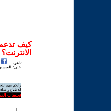
كيف تدعم-
الانترنت؟
تابعونا
على:
الفيسب
رأيكم مهم للج
للاطلاع وإضافة
تعليقات الف