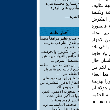
-
مشاريع مجمدة بتازة
جهة تكاليف
وأخرى على الرفوف
شة وتكلفة
المزيد.....
كي المكرش
ة فالصورة
أخبار عامة
ذي يمثله
-
فيديو يُظهر مراهقاً متهماً
الابتزاز
بإطلاق النار في مدرسة
ا في بلاد
بتايلاند وم ...
-
بين -الكوتور- والحرفية..
 ولا حاجة
العرائس الثريات يرسمْن
 لسان حال
مستقبل الموض ...
-
-من دون ملابس-.. مطعم
يس لكم من
يُتيح لزبائنه تجربة تناول
الطعام عراة ...
ذا الغباء
-
تعليق إيراني جديد على
را بهزيمة
اتفاق الدفاع المشترك بين
السعودية وباك ...
هؤلاء أن
-
المبعوث الأممي: اليمن
اله الحكمة
يواجه أكبر خطر لتجدد
الصراع منذ هدنة 2 ...
ك في الأخير " rie bien qui rira le
-
صحيفة ألمانية: مبادرة
غربية لنقل الأصول