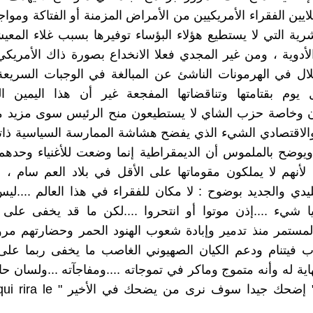
لايين الفقراء الأمريكيين من الأمراض المزمنة أو الفتاكة وموا
رية التي لا يستطيع هؤلاء البؤساء توفيرها بسبب غلاء المعي
لأدوية ، ومن غير المجدي فعلا الانخداع بصورة ذاك الأمري
تلال في الهرمونات الناشئ عن المبالغة في الوجبات السريع
يوم بقتامتها وتناقضاتها المفجعة غير أن هذا اليمين ال
ن وخاصة حزب الشاي لا يستطيعون منح الرئيس سوى مزيد من 
لاقتصادي الشيء الذي يفضح هشاشة الممارسة السياسية ذاته
يوضح بالملموس أن الديمقراطية إنما وضعت للأغنياء وحدهم
ا لأنهم لا يملكون مقوماتها على الأقل في بلاد العم سام ،
قليدي والجديد بوضوح : لا مكان للفقراء في هذا العالم ....ل
ا شيء ....إذن موتوا أو انتحروا ....لكن ما قد يخفى على ه
لمستمر منذ تدمير وإبادة شعوب الهنود الحمر وحضارتهم مرو
 فيتنام ودعم الكيان الصهيوني الغاصب ما يخفى ربما على 
نهاية له وأنه متموج وماكر في تموجاته ....ومفاجآته ...ولسان ح
الفرنسية " إضحك جيدا سوف نرى من يضح