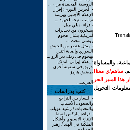
الروسية المجمدة من - ...
-
الحرس الثوري: إقرار
الإعلام الأجنبي بهزيمة
ترامب نتيجة لجهود ...
-
قراء -ديلي ميل-
يسخرون من تحذيرات
Transl
أمريكية بشأن هجوم
روسي محت ...
-
مقتل عنصر من الجيش
السوري وإصابة اثنين
بهجوم في ريف دير الزو ...
-
إعلام إيراني: اندلاع
اعية، والمساواة
حريق في سفينة أخرى
م.
ساهم/ي معنا!
بمضيق هرمز
رار هذا المنبر الحر
المزيد.....
معلومات التحويل
كتب ودراسات
-
اليسار بين التراجع
والصعود.. الأسباب
والتحديات / رشيد غويلب
-
قراءة ماركس لنمط
الإنتاج الآسيوي وأشكال
الملكية في الهند / زهير
الخويلدي