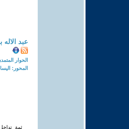
عبد الاله 
الحوار المتمدن-العدد: 4251 - 13
المحور: اليسار
ثمة تداخل 