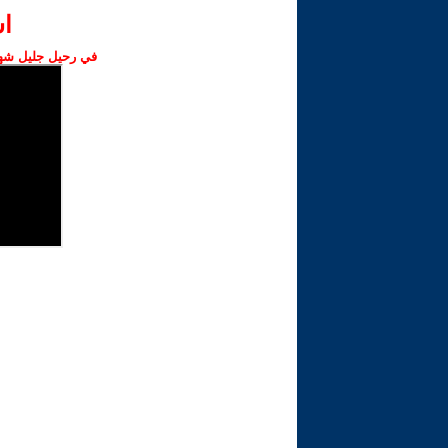
ا‫
في رحيل جليل شهبا