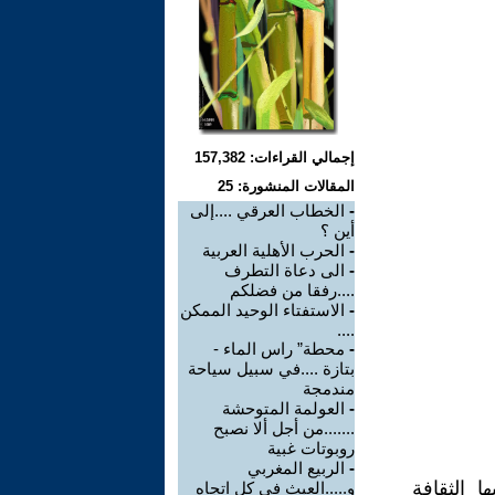
إجمالي القراءات: 157,382
المقالات المنشورة: 25
-
الخطاب العرقي ....إلى
أين ؟
-
الحرب الأهلية العربية
-
الى دعاة التطرف
....رفقا من فضلكم
-
الاستفتاء الوحيد الممكن
....
-
محطة” راس الماء -
بتازة ....في سبيل سياحة
مندمجة
-
العولمة المتوحشة
.......من أجل ألا نصبح
روبوتات غبية
-
الربيع المغربي
ا الثقافة
و.....العبث في كل اتجاه