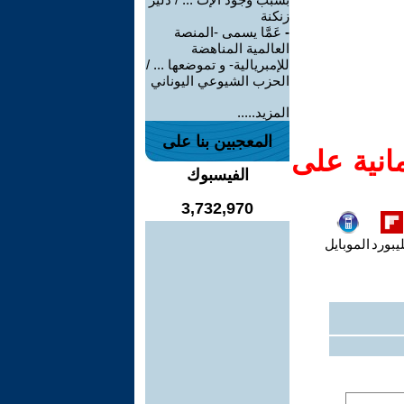
زنكنة
-
عَمَّا يسمى -المنصة
العالمية المناهضة
للإمبريالية- و تموضعها ... /
الحزب الشيوعي اليوناني
المزيد.....
المعجبين بنا على
انية على
الفيسبوك
3,732,970
يبورد
الموبايل