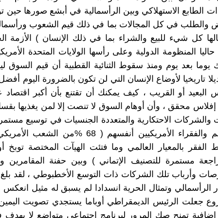
ذات الطابع الاستهلاكي وبين الرأسمالية في أبشع صورها حين ت
 والطلب في كل المجالات بما في ذلك قيم الشعوب ورأسماله
لها كل شيء للبيع والشراء بما في ذلك الإنسان ) الأزمة الخ
حاليا المنظومة الدولية وعلى رأسها الولايات المتحدة الأمريكي
 يوما بعد يوم ومنذ سقوط الثنائية القطبية أن قيم السوق ل
ديلا تاريخيا لأوضاع الإنسان التي لن تكون بالضرورة اليوم أفض
س البعيد أو القريب ، كيف يمكنك أن تقتنع بأن أكبر اقتصاد 
لاس محقق ، وأن أوهام السوق لا تنصت إلا لمن يغذيها بقسا
 والشركات الاحتكارية والمتعددة الجنسيات في توسيع مستمر 
فقراء العالم والفقراء الأمريكيين أنفسهم ( 68 %من ا
لفقر بالمعيار العالمي وما فتئت الهيآت المختصة توبخ أو
اجعة مستمرة للتصنيف الإتماني ) وبين حفنة المقامرين و
رصات وأرباب تلك الشركات ذات التوسع الأخطبوطي ، لقد بلغ 
هار الرأسمالي وتمثال الحرية انسدادا لم يسبق له مثيل انعك
 جعلت الرئيس الديمقراطي أوباما يستجدي تصويت اليمين 
إضافية تمنح صك المرور لبرنامج اجتماعي متواضع لا يهدف 