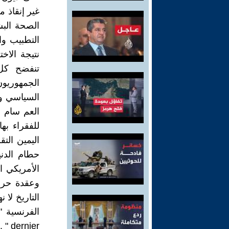
غير إنقاذ م
الصحة البش
التطبيب وا
نتيجة الاخ
تنفضح كل 
الجمهوريو
السياسي وا
العم سام و
للفقراء به
اليمين الت
حطام الدني
الأمريكي ا
وعقدة حرب
التاريخ لا 
dernier " .