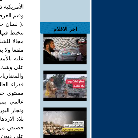
الأمريكية 
وقيم العرض
،( لسان حا
اخر الافلام
تتخبط فيها 
مجالا للشك
مقنعا ولا ب
عليه بالأم
على وشك إف
والمضاربات
مستوى خط ا
عالمي بمر
وتجار البو
بلاد الازد
حضيض مروع
على ديون 