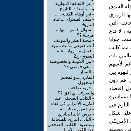
-
عن الثقافة الانتهازية
ؤله السوق
و....بالوعات التاريخ
-
في أوهام الكتابة .....
ا الرمزي
-
ملف الصحراء ....عناد
انقة التي
التاريخ
-
سؤال القيم ....نهاية
ة ، لا تدع
مرحلة ؟؟
يست جوابا
-
محنة الفكر والموقف :
أنت حقيقي ...أنت منبوذ
ل مما كانت
-
فصل من رواية -قبة
عالمي بات
السوق- ج2
-
بين الكونية والخصوصية
ئم الأسهم
....هي فوضى ؟؟
للهوة بين
-
اليسار
المغربي...والمصير
لشعب الأمريكي هم دون
المجهول
-
حروب داحس
ل اقتصاد
والغبراء...أي أفق ؟؟
السماسرة
-
الكاتب الصحفي عبد
الكريم الأمراني في لقاء
التأزم في
مع جمهوره بتازة: م ...
س على شكل
-
درس عابد الجابري
-
النادي التازي للصحافة
الأمريكي
يستضيف الكاتب الصحفي
في مجمله
عبد الكريم الأمرا ...