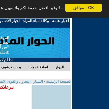
موافق - OK
لتوفير افضل خدمة لكم ولتسهيل عملي
أخبار عامة
-
وكالة أنباء المرأة
-
اخبار الأدب و
الموقع
يسارية
"من أج
حاز ال
إذا لديك
الزوار
اضافة/خدمات
بحث/الارشيف
الصفحة الرئيسية
-
اليسار , التحرر , والقوى الان
تبرعاتكم