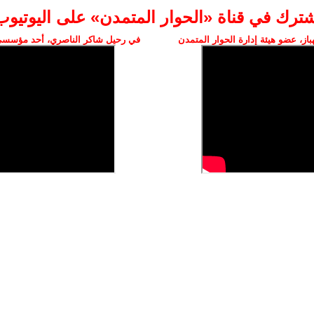
شترك في قناة «الحوار المتمدن» على اليوتيوب
ز، عضو هيئة إدارة الحوار المتمدن
في رحيل شاكر الناصري، أحد مؤسسي 