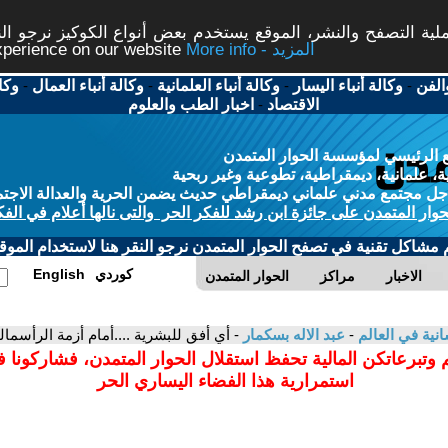
ة التصفح والنشر، الموقع يستخدم بعض أنواع الكوكيز نرجو النق
More info - المزيد
experience on our website
الفن
-
وكالة أنباء اليسار
-
وكالة أنباء العلمانية
-
وكالة أنباء العمال
-
وكا
الاقتصاد
-
اخبار الطب والعلوم
 الرئيسي لمؤسسة الحوار المتمدن
، علمانية، ديمقراطية، تطوعية وغير ربحية
ل مجتمع مدني علماني ديمقراطي حديث يضمن الحرية والعدالة الاجتم
حوار المتمدن على جائزة ابن رشد للفكر الحر والتى نالها أعلام في الفك
م مشاكل تقنية في تصفح الحوار المتمدن نرجو النقر هنا لاستخدام الموقع
كوردي
English
الاخبار
مراكز
الحوار المتمدن
سانية في العالم
-
عبد الاله بسكمار
- أي أفق للبشرية ....أمام أزمة الرأسمال
 وتبرعاتكن المالية تحفظ استقلال الحوار المتمدن، فشاركونا 
استمرارية هذا الفضاء اليساري الحر