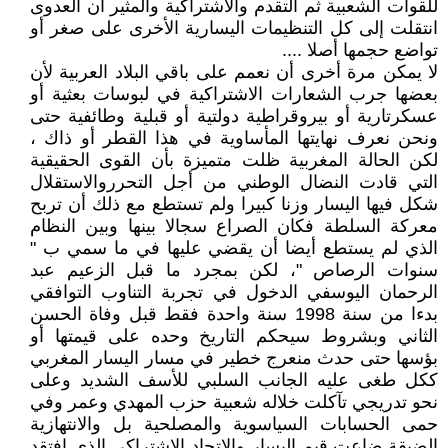
للقوات الشعبية ثم التقدم والاشتراكية والمثير أن العدوى
انتقلت إلى كل التنظيمات اليسارية الأخرى على صغر أو
تواضع حجمها أصلا ....
لا يمكن مرة أخرى أن نعمم على باقي البلاد العربية لأن
بعضها جرب الشعارات الاشتراكية في لبوسات بعثية أو
عسكرتارية أو بيروقراطية دولتية أو قبلية وطائفية حتى
ونحن نعرف نهايتها المأساوية في هذا القطر أو ذاك ،
لكن الحالة المغربية ظلت متميزة بأن القوى الحقيقية
التي قادت النضال الوطني من أجل التحرروالاستقلال
شكل فيها اليسار وزنا كبيرا ولم تستطع مع ذلك أن تربح
معركة السلطة فكان الصراع سجالا بينها وبين النظام
الذي لم يستطع أيضا أن يقضي عليها في ما سمي ب "
سنوات الرصاص "، لكن بمجرد ما قبل الزعيم عبد
الرحمان اليوسفي الدخول في تجربة التناوب التوافقي
بدءا من سنة 1998 سنة واحدة فقط قبل وفاة الحسن
الثاني وبشروط سيحكم التاريخ وحده على قيمتها أو
بؤسها حتى حدث منعرج خطير في مسار اليسار المغربي
ككل طغى عليه الجانب السلبي للأسف الشديد وعلى
نحو تدريجي تآكلت خلاله شعبية حزب المهدي وعمر وفي
حمى الحسابات السياسوية والمصلحية بل والانتهازية
الضيقة ضاعت قيم اليسار والاتحاد الاشتراكي الذي افتقد