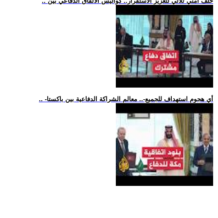
.. حلف أمني ثلاثي لتعزيز الاستقرار.. كواليس الاتفاق الدفاعي بين
.. -أي هجوم استهداف للجميع-.. معالم الشراكة الدفاعية بين باكستا