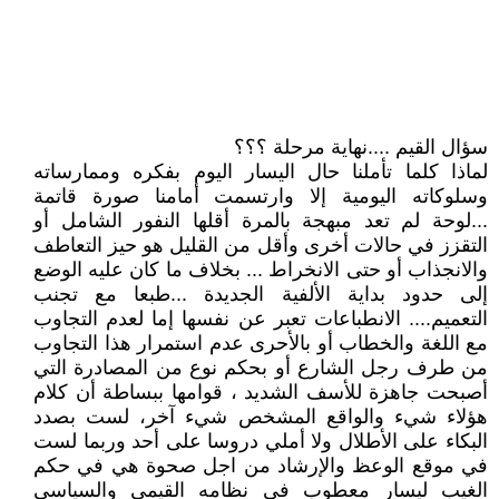
سؤال القيم ....نهاية مرحلة ؟؟؟
لماذا كلما تأملنا حال اليسار اليوم بفكره وممارساته
وسلوكاته اليومية إلا وارتسمت أمامنا صورة قاتمة
...لوحة لم تعد مبهجة بالمرة أقلها النفور الشامل أو
التقزز في حالات أخرى وأقل من القليل هو حيز التعاطف
والانجذاب أو حتى الانخراط ... بخلاف ما كان عليه الوضع
إلى حدود بداية الألفية الجديدة ...طبعا مع تجنب
التعميم.... الانطباعات تعبر عن نفسها إما لعدم التجاوب
مع اللغة والخطاب أو بالأحرى عدم استمرار هذا التجاوب
من طرف رجل الشارع أو بحكم نوع من المصادرة التي
أصبحت جاهزة للأسف الشديد ، قوامها ببساطة أن كلام
هؤلاء شيء والواقع المشخص شيء آخر، لست بصدد
البكاء على الأطلال ولا أملي دروسا على أحد وربما لست
في موقع الوعظ والإرشاد من اجل صحوة هي في حكم
الغيب ليسار معطوب في نظامه القيمي والسياسي