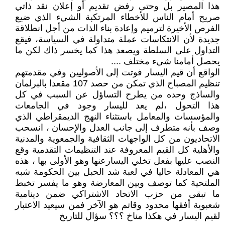
هذا المصير بل وحتى رفض تقديم أو إعلان نقد ذاتي
صريح أمام الناس للأخطاء المرتكبة الشيء الذي ضيع
الفرص الأخيرة لترميم وإعادة بناء الذات من أجل انطلاقة
جديدة لأن الانتكاسات عملة متداولة في السياسة، فيقع
التداول على السلطة ويصعد هذا كما يخسر ذاك لكن ما
يحصل أمامنا شيء مختلف ....
الواقع أن قيم اليسار فوتت إلى الأصوليين وفي مقدمتهم
تنظيم المصباح الذي تمكن من حصد 107 مقعدا بالبرلمان
والساذج وحده من يطرح التساؤل عن السبب في كل
هذا التحول ،لم يعد لليسار وجود في الجامعات
والمؤسسات والمعامل باستثناء النهج الديمقراطي الذي
وصف بأنه متطرف إلى جانب العدل والإحسان ، انسحب
الاتحاديون من كل الواجهات الثقافية والجمعوية والمدنية
والأهلية كل القيم المعروفة عند التنظيمات التقدمية وقع
النصب عليها بفعل تخلي اليسارعنها وهو الأولى بها ، هذه
هي المعادلة حاليا في لعبة شد الحبل بين الحكومة شبه
الملتحية كما توصف وبين المعارضة وهو ما يفسر تخبط
ما تبقى من حزب الاتحاد الاشتراكي ضمن دينامية
شعبوية أفقها محدود وقاتم هو الآخر فمن سيعيد الاعتبار
لقيم اليسار في هكذا مناخ ؟؟؟ سؤال للتاريخ