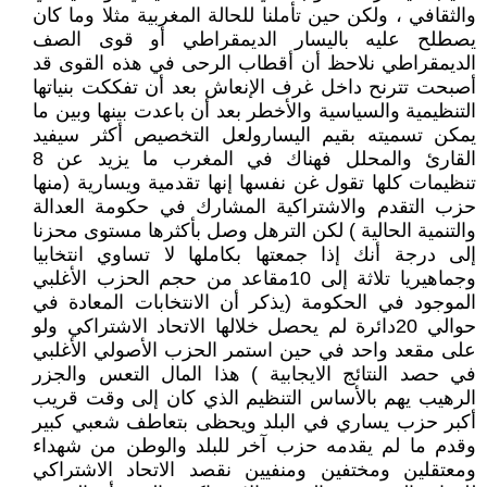
والثقافي ، ولكن حين تأملنا للحالة المغربية مثلا وما كان
يصطلح عليه باليسار الديمقراطي أو قوى الصف
الديمقراطي نلاحظ أن أقطاب الرحى في هذه القوى قد
أصبحت تترنح داخل غرف الإنعاش بعد أن تفككت بنياتها
التنظيمية والسياسية والأخطر بعد أن باعدت بينها وبين ما
يمكن تسميته بقيم اليسارولعل التخصيص أكثر سيفيد
القارئ والمحلل فهناك في المغرب ما يزيد عن 8
تنظيمات كلها تقول غن نفسها إنها تقدمية ويسارية (منها
حزب التقدم والاشتراكية المشارك في حكومة العدالة
والتنمية الحالية ) لكن الترهل وصل بأكثرها مستوى محزنا
إلى درجة أنك إذا جمعتها بكاملها لا تساوي انتخابيا
وجماهيريا تلاثة إلى 10مقاعد من حجم الحزب الأغلبي
الموجود في الحكومة (يذكر أن الانتخابات المعادة في
حوالي 20دائرة لم يحصل خلالها الاتحاد الاشتراكي ولو
على مقعد واحد في حين استمر الحزب الأصولي الأغلبي
في حصد النتائج الايجابية ) هذا المال التعس والجزر
الرهيب يهم بالأساس التنظيم الذي كان إلى وقت قريب
أكبر حزب يساري في البلد ويحظى بتعاطف شعبي كبير
وقدم ما لم يقدمه حزب آخر للبلد والوطن من شهداء
ومعتقلين ومختفين ومنفيين نقصد الاتحاد الاشتراكي