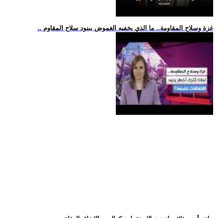
.. غزة وسلاح المقاومة.. ما الذي يخفيه الغموض ببنود سلاح المقاوم