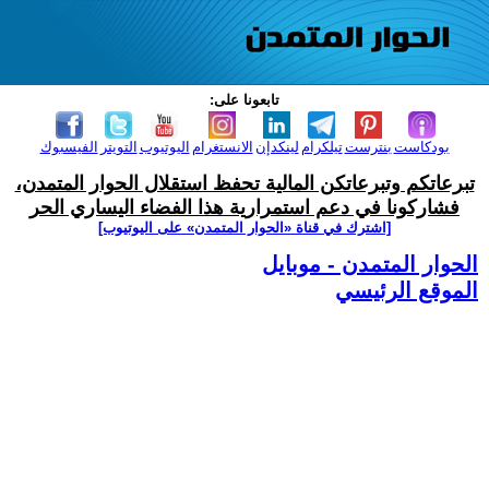
تابعونا على:
بودكاست
بنترست
تيلكرام
لينكدإن
الانستغرام
اليوتيوب
التويتر
الفيسبوك
تبرعاتكم وتبرعاتكن المالية تحفظ استقلال الحوار المتمدن،
فشاركونا في دعم استمرارية هذا الفضاء اليساري الحر
[اشترك في قناة ‫«الحوار المتمدن» على اليوتيوب]
الحوار المتمدن - موبايل
الموقع الرئيسي