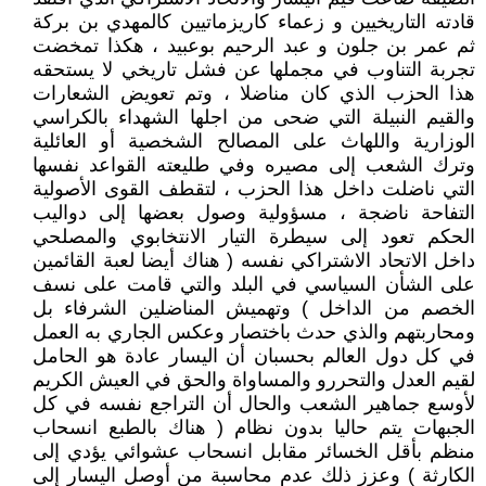
قادته التاريخيين و زعماء كاريزماتيين كالمهدي بن بركة
ثم عمر بن جلون و عبد الرحيم بوعبيد ، هكذا تمخضت
تجربة التناوب في مجملها عن فشل تاريخي لا يستحقه
هذا الحزب الذي كان مناضلا ، وتم تعويض الشعارات
والقيم النبيلة التي ضحى من اجلها الشهداء بالكراسي
الوزارية واللهاث على المصالح الشخصية أو العائلية
وترك الشعب إلى مصيره وفي طليعته القواعد نفسها
التي ناضلت داخل هذا الحزب ، لتقطف القوى الأصولية
التفاحة ناضجة ، مسؤولية وصول بعضها إلى دواليب
الحكم تعود إلى سيطرة التيار الانتخابوي والمصلحي
داخل الاتحاد الاشتراكي نفسه ( هناك أيضا لعبة القائمين
على الشأن السياسي في البلد والتي قامت على نسف
الخصم من الداخل ) وتهميش المناضلين الشرفاء بل
ومحاربتهم والذي حدث باختصار وعكس الجاري به العمل
في كل دول العالم بحسبان أن اليسار عادة هو الحامل
لقيم العدل والتحررو والمساواة والحق في العيش الكريم
لأوسع جماهير الشعب والحال أن التراجع نفسه في كل
الجبهات يتم حاليا بدون نظام ( هناك بالطبع انسحاب
منظم بأقل الخسائر مقابل انسحاب عشوائي يؤدي إلى
الكارثة ) وعزز ذلك عدم محاسبة من أوصل اليسار إلى