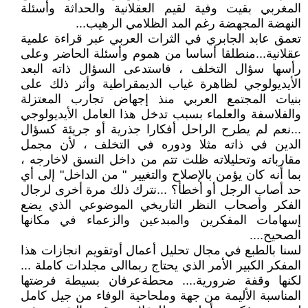
المغربي بقيت وفية لقيم العقلانية والحداثة وأسئلة
النهضة المجهضة رغم المد الظلامي الرهيب...
تعمق عابد الجابري في الثرات العربي عبر قراءة علمية
عقلانية...منطلقا أساسا من هموم وأسئلة الحاضر وعلى
رأسها سؤال التخلف ، فاستدعى السؤال ذاته البعد
الأيديولوجي لظاهرة غياب الديمقراطية وأثر ذلك على
بنيات المجتمع العربي منذ إجهاض تجارب المعتزلة
والفلاسفة والعلماء بسبب تدخل هذا العامل الأيديولوجي
...نعم لم يطرح الراحل أفكارا جذرية أو جريئة كسؤال
الدين في ذاته مثلا ودوره في التخلف ، لأن مجمل
مقارباته وتحليلاته ظلت تتم من داخل النسق لاخارجه ،
بما أنه كان يؤمن بالإصلاح والتغيير " من الداخل" إلى أي
حد أصاب الرجل أو أخطأ؟ ...نترك ذلك مرة أخرى لرجال
الفكر وأصحاب النظر التاريخي الموضوعي الذي يضع
إسهامات المفكرين والمبدعين والزعماء في مكانها
الصحيح....
لسنا بالطبع في مجال تحليل أعمال أوتقويم انجازات هذا
المفكر الكبير الأمر الذي يحتاج ربماالى مجلدات كاملة ...
لكنها وقفة ضرورية.... محطةعرفان بسيطة فرضتها
المناسبة الأليمة من جهة وملحاحية الوفاء من جيل كامل