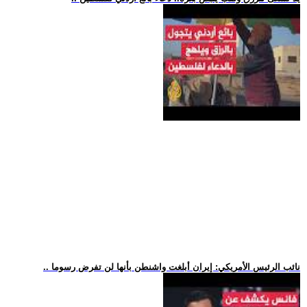
.. نائب الرئيس الأمريكي: إيران أبلغت واشنطن بأنها لن تفرض رسوما