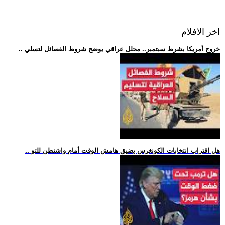
اخر الافلام
.. خروج أمريكا بشرط سبتمبر.. محلل عراقي يوضح شروط الفصائل لتسلي
.. هل اقتراب انتخابات الكونغرس يضيق هامش الوقت أمام واشنطن للتو