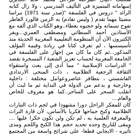
إسهاماته المتميزة في التأليف المدرسي ، ولا زال كتابه
الرائد " دروس في الفلسفة "(صدر سنة 1971) نبراسا
مضيئا مهما تقدم ( وليس تقادم) به الزمن فالورد العاطر
تفوح نسماته ولو حجبوه بغطاء..وهو الكتاب الذي ألفه مع
الأستاذين أحمد السطاتي ومصطفى العمري...ويقر
الكثيرون الآن أن المنظومة التعليمية المغربية الحديثة منذ
تأسيسسها ، لم تعرف كتابا في ريادة وقيمة المؤلف
المذكور...ثم كان ما كان من إجهاز على الفلسفة في
الجامعة المغربية لحساب تعزيز الشعبة / المسخرة نقصد
" الدراسات الإسلامية " مما أدى إلى بعث واستقواء
الثقافة الرجعية الظلامية ، ذات المنحى الارتدادي
الفاشستي ، بتظافر عناصروعوامل مختلفة : داخلية
وخارجية و بدعم من الدولة في البداية ثم ما لبث أن
انقلب السحر على الساحر..كما هو معروف للخاص
والعام....
كان للمفكر الراحل دورا مشهودا في لجم ذات التيارات
الظلامية وكبح جماحها فكريا بالأساس، لأن قارة التراث
والمعرفة العلمية به ، لم تكن ولن تكون حكرا عليها ....
ويبقى للتاريخ وحده تحديد حجم هذا الكبح واللجم ومدى
تأثيره - الايجابي قطعا- على شرائح واسعة من المجتمع