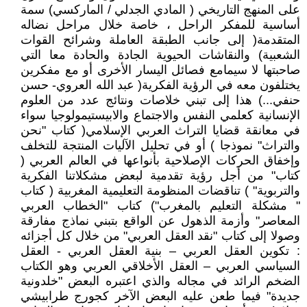
على المنهج التاريخي ( المادي الجدلي / الماركسي) سمة
أساسية للمفكر الراحل ، خاصة خلال مراحل نضاله
المتقدمة( إلى جانب الطبقة العاملة وشرائح القوات
الشعبية) والنقاشات الحيوية الجادة والحادة معا التي
صاحبتها لا سيمامع فصائل اليسار الأخرى أو مع مفكرين
يختلفون معه في الرؤية الفكرية( عبد الله العروي- حسن
حنفي...) هذا إلى تبني خلاصات ونتائج عدد من العلوم
الإنسانية كعلمي النفس والاجتماع والابيستيمولوجيا سواء
في معانقة قضايا التراث العربي الإسلامي( كتاب "نحن
والتراث" نموذجا ) أو في تحليل الآليات المنتجة للتخلف
وإخفاق الحركات الإصلاحية بأنواعها في العالم العربي (
كتاب" من أجل رؤية تقدمية لبعض مشكلاتنا الفكرية
والتربوية" ) تناقضات المنظومة التعليمية المغربية ( كتاب
" مشكلة التعليم بالمغرب") كتاب "الخطاب العربي
المعاصر" وأزمة الذهول عن الواقع بتبني نماذج مفارقة
وصولا إلى كتاب "نقد العقل العربي" من خلال كل أجزائه
: تكوين العقل العربي – بنية العقل العربي - العقل
السياسي العربي – العقل الأخلاقي العربي وهو الكتاب
الضخم الرائد في مجاله والذي اعتبره البعض "خلدونية
جديدة" فيما طعن عليه البعض الآخر كجورج طرابيشي