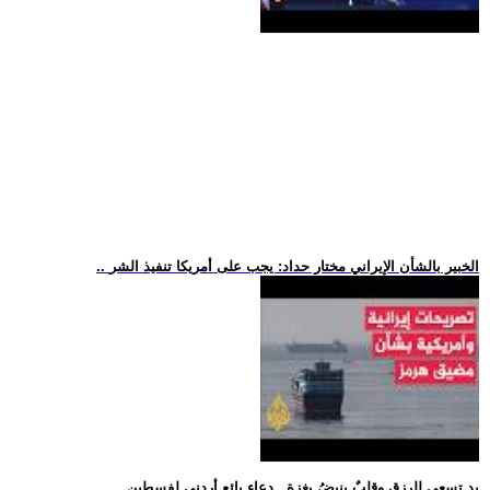
.. الخبير بالشأن الإيراني مختار حداد: يجب على أمريكا تنفيذ الشر
.. يد تسعى للرزق وقلبٌ ينبضُ بغزة.. دعاء بائع أردني لفسطين