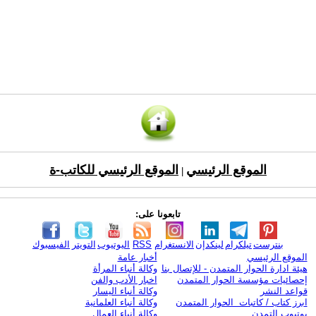
الموقع الرئيسي
الموقع الرئيسي للكاتب-ة
|
تابعونا على:
بنترست
تيلكرام
لينكدإن
الانستغرام
RSS
اليوتيوب
التويتر
الفيسبوك
الموقع الرئيسي
أخبار عامة
هيئة ادارة الحوار المتمدن - للإتصال بنا
وكالة أنباء المرأة
إحصائيات مؤسسة الحوار المتمدن
اخبار الأدب والفن
قواعد النشر
وكالة أنباء اليسار
ابرز كتاب / كاتبات الحوار المتمدن
وكالة أنباء العلمانية
يوتيوب التمدن
وكالة أنباء العمال