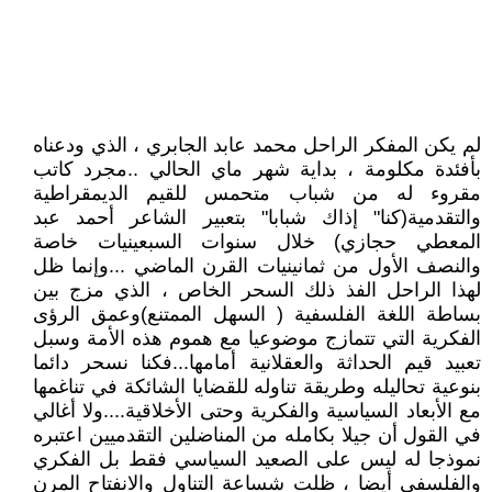
لم يكن المفكر الراحل محمد عابد الجابري ، الذي ودعناه
بأفئدة مكلومة ، بداية شهر ماي الحالي ..مجرد كاتب
مقروء له من شباب متحمس للقيم الديمقراطية
والتقدمية(كنا" إذاك شبابا" بتعبير الشاعر أحمد عبد
المعطي حجازي) خلال سنوات السبعينيات خاصة
والنصف الأول من ثمانينيات القرن الماضي ...وإنما ظل
لهذا الراحل الفذ ذلك السحر الخاص ، الذي مزج بين
بساطة اللغة الفلسفية ( السهل الممتنع)وعمق الرؤى
الفكرية التي تتمازج موضوعيا مع هموم هذه الأمة وسبل
تعبيد قيم الحداثة والعقلانية أمامها...فكنا نسحر دائما
بنوعية تحاليله وطريقة تناوله للقضايا الشائكة في تناغمها
مع الأبعاد السياسية والفكرية وحتى الأخلاقية....ولا أغالي
في القول أن جيلا بكامله من المناضلين التقدميين اعتبره
نموذجا له ليس على الصعيد السياسي فقط بل الفكري
والفلسفي أيضا ، ظلت شساعة التناول والانفتاح المرن