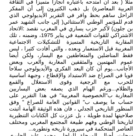
مثلا ( بعد أن امتدحه باعتباره انجازا متميزا في الثقافة
العربية المعاصرة) بل ذهب الكثيرون إلى أن المفكر
الراحل ساهم بحظ وافر في التقرير الأيديولوجي الذي
قدم للمؤتمر الوطني الاستثنائي( إلى جانب الشهيد عمر
بن جلون) لأكبر حزب يساري في المغرب نقصد :الاتحاد
الاشتراكي للقوات الشعبية في يناير 1975، وضمنه ، تلك
المقاربة التاريخية المتميزة للتشكيلات الاجتماعية
المغربية قبل الاستعمار وبعده ، والتي أفادت كثيرا ، ليس
فقط المناضلين والمتعاطفين مع اليسار، ولكن أيضا
عموم المهتمين والمثقفين المغاربة والعرب وبعض
الأجانب...يوم أن كان البعد الفكري والأيديولوجي سلاحا
قويا في الصراع ضد الاستبداد والإقطاع ، وجبهة أساسية
للحرب مع الرجعية وقوى الاستغلال والقمع
والظلام...ورغم الهيام الذي يصفه بعض اليساريين
المغاربة ب"الخصوصية المغربية" في هذا التقرير على
حساب ما يوصف ب" القوانين العامة للصراع " وفق
المنظور التاريخي الجدلي ، فان هذه الوثيقة الهامة أثبتت
صلاحيتها لمدة طويلة ، بل عززت كل الكتابات التنظيرية
لتاريخنا الوطني وفهم طبيعة المجتمع المغربي ومختلف
العناصر المتحكمة في سيرورة تاريخه وتطوره...
سجلت أجيال المرحلة للراحل محمد عابد الجابري