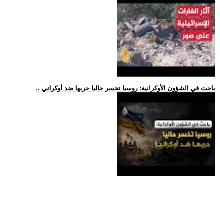
.. باحث في الشؤون الأوكرانية: روسيا تخسر حاليا حربها ضد أوكراني