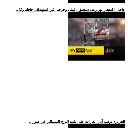
.. عاجل | انفجار يهز ريف دمشق.. قتلى وجرحى في استهداف حافلة ركا
.. الجزيرة ترصد آثار الغارات على بلدة البرج الشمالي في صور