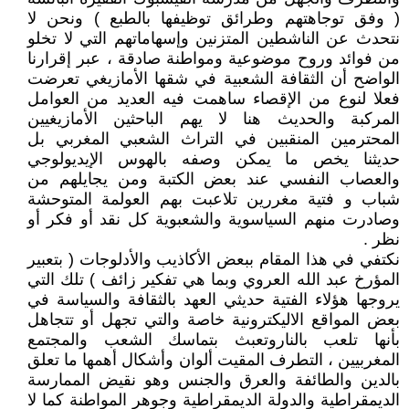
( وفق توجاهتهم وطرائق توظيفها بالطبع ) ونحن لا
نتحدث عن الناشطين المتزنين وإسهاماتهم التي لا تخلو
من فوائد وروح موضوعية ومواطنة صادقة ، عبر إقرارنا
الواضح أن الثقافة الشعبية في شقها الأمازيغي تعرضت
فعلا لنوع من الإقصاء ساهمت فيه العديد من العوامل
المركبة والحديث هنا لا يهم الباحثين الأمازيغيين
المحترمين المنقبين في التراث الشعبي المغربي بل
حديثنا يخص ما يمكن وصفه بالهوس الإيديولوجي
والعصاب النفسي عند بعض الكتبة ومن يجايلهم من
شباب و فتية مغررين تلاعبت بهم العولمة المتوحشة
وصادرت منهم السياسوية والشعبوية كل نقد أو فكر أو
نظر .
نكتفي في هذا المقام ببعض الأكاذيب والأدلوجات ( بتعبير
المؤرخ عبد الله العروي وبما هي تفكير زائف ) تلك التي
يروجها هؤلاء الفتية حديثي العهد بالثقافة والسياسة في
بعض المواقع الاليكترونية خاصة والتي تجهل أو تتجاهل
بأنها تلعب بالناروتعبث بتماسك الشعب والمجتمع
المغربيين ، التطرف المقيت ألوان وأشكال أهمها ما تعلق
بالدين والطائفة والعرق والجنس وهو نقيض الممارسة
الديمقراطية والدولة الديمقراطية وجوهر المواطنة كما لا