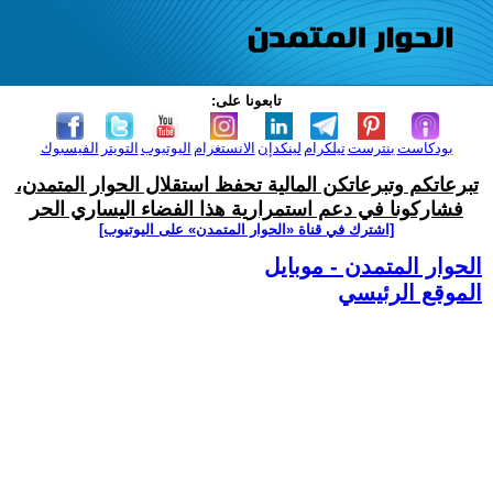
تابعونا على:
بودكاست
بنترست
تيلكرام
لينكدإن
الانستغرام
اليوتيوب
التويتر
الفيسبوك
تبرعاتكم وتبرعاتكن المالية تحفظ استقلال الحوار المتمدن،
فشاركونا في دعم استمرارية هذا الفضاء اليساري الحر
[اشترك في قناة ‫«الحوار المتمدن» على اليوتيوب]
الحوار المتمدن - موبايل
الموقع الرئيسي