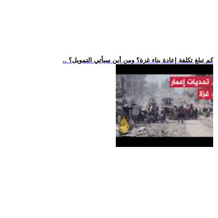
.. كم تبلغ تكلفة إعادة بناء غزة؟ ومن أين سيأتي التمويل؟