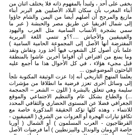
يخفى على أحد ، ولنبدأ بالمفهوم ذاته فلا يختلف اثنان من
أبناء المغرب بأن سكان البلاد الأصليين هم البربر أبناء
مازيغ والمرجح أن أصلهم أيضا من اليمن والشام جاؤوا
إلى شمال افريقيا عن طريق مصر والحبشة ( عبر ما
سمي بشجرة الأنساب السامية مثل العرب واليهود
والفينيقيين والأحباش ....؟؟و تنتمي اللغة البربرية
المفترضة أنها الأصل إلى المجموعة الحامية السامية )
علما بأن أصول كل الشعوب فيها أخذ ورد ونقاش ونقد
وما يمنع من افتراض أن أقواما آخرين عاشوا بالمنطقة
قبل مجيء هؤلاء ، في كل الأحوال هذا ما أجمع عليه
الباحثون الموضوعيون ...
يعلمنا المنهج التاريخي أنه إذا عزت الوثيقة المكتوبة نلجأ
إلى وسائل أخرى تعزز فرضية ما انطلاقا من مؤشرات
سليمة وهي تتعلق بالبشرة ( اللون – الشعر – الجمجمة
...) والطباع بشكل عام والتنظيم الاجتماعي والموقع
الجغرافي فضلا عن المستوى الحضاري والثقافي المحدد
للانتماء ، وهذه كلها تؤكد الحقيقة المذكورة خاصة مع
تكافؤ تيارات الهجرة أو الغزوات من الشرق ( الفينيقيون -
القرطاجيون - العرب المسلمون ) أو الشمال ( أوربا
خاصة الرومان والوندال والبيزنطيين ) أما فرضيات الأصل