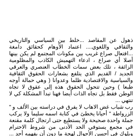
ذهول عن المقاصد ...خلط بين السياسي والتاريخي
والثقافي واللغوي.... اعتماد الأوهام كحقائق دامغة
...افتعال صراع غريب بين مكونات المجتمع لم يكن بينها
أصلا أي صراع ، ادعاء التهميش الكاذب والمظلومية
الزائفة ، تلك بعض سمات الخطاب العنصري والعرقي
الجديد / القديم الذي يتلفع بشعارات الحقوق الثقافية
والسياسية والاقتصادية ظلما وعدوانا ( وهي حمالة أوجه
طبعا ) وحين تتحول الحقوق هذه إلى عقوق لا تجاه
الوطن فقط بل تجاه الذات أيضا فهنا تبدأ المشكلة كي لا
تنتهي ...
رب شباب غض الاهاب لا يفرق في دراسته بين الألف و "
الزرواطة " أحيانا يخطئ في كتابة اسمه سليما ولا يركب
جملة واحدة صحيحة ولا يستطيع حتى ارتجال كلمة مقنعة
في مجمع يستوفي الحد الأدنى من شروط الاحترام
ويلوك في أحسن الأحوال لهجة ما دون أن يفهمه أحد ...