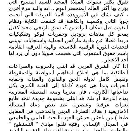
تفوق بكثير سنوات الميلاد المجيد للسيد المسيح التي
يؤرخ بها أكثر العالم المتحضر اليوم .. ايه والله مرة أخرى
، كيف تشك في الأمروهذه الأمة العريقة التي أنجبت
جوبا الثاني وكسيلة والكاهنة قد كشفت الكتابة ونظام
التقويم قبل سكان الرافدين ؟، سبق تاريخي مجيد كفيل
بمحو كل متاهات بروديل وحفريات فوكو وتفكيكيات
دريدا فضلا عن مادية ماركس الجدلية واستجابات توينبي
لتحديات الثورة الرقمية الكاسحة والهبة العرقية القادمة
باسم حقوق الشعوب التي هضمت طويلا دون أن يرد لها
أحد الاعتبار...
إذا كان الشرق العربي قد ابتلي بالحروب والصراعات
الطائفية بما هي اقتلاع لمفاهيم المواطنة والدمقرطة
ونقيض كامل لدولة الحق والقانون والعدالة وحماية
الحريات وبما هي عودة كاملة إلى الفتنة الكبرى بكل
تداعياتها الكارثية ، فان مغربنا ومعه المنطقة المغاربية
بهذه الدرجة أو تلك قد ابتلي بشعوبية جديدة تتخذ طابع
نعرات عرقية وعنصرية عند بعض دعاة المسالة
الامازيغية ( هناك التطرف الديني والمذهبي في المقابل
طبعا ) من باحثين حديثي العهد بالبحث العلمي والجامعي
في المجال الإنساني وفتية تلقوا مبادئ " التسنطيح "
والتطرف والجهل من مدرسة الفيسبوك الفقيرة البائسة