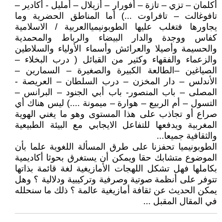
أكلمان – تزي – تازة – أفورار – أزيلال – أمليل - أكادير –
تافوغالت – تافراوت ...) أما المناطق الحضرية وما
يجاورها فتغلب عليها الطوبونيمياالعربية / الاسلامية
كفاس ووجدة والدار البيضاء والرباط والمحمدية
والحسيمة وأصيلا والعرائش وأسماء الأولياء والسلاطين
والزعماء والفقهاء وكثير من القبائل ( درب البخلاء –
الصياغين –الطالعة الكبيرة والصغيرة – السمارين –
الأندلس – دار المخزن – درب السلطان – العريصة -
المصلى – باب المنصور- باب أبي الجنود – البرانس –
التسول – أم الربيع – هوارة – ميمونة ....) ليس هناك أي
صراع أو تجاذب على هذا المستوى وهو ما يغني الهوية
المغربية ويدفعها للتفاعل الايجابي مع البيئة الطبيعية
والثقافية جميعا...
الطوبونيميا تحفزنا على طرق المسألة اللغوية علما بأن
الموضوع متشابك حقا ويمكن أن يستغرق بحوثا أكاديمية
بكاملها فهل تشكل اللهجات الأمازيغية لغة قائمة بذاتها
تتوفر على أنظمة صوتية وصرفية وتركيبية ودلالية ؟ وهل
يمكن الحديث عن ثقافة أمازيغية عالمة ؟ ذلك ما سنحلله
في المقال المقبل ...