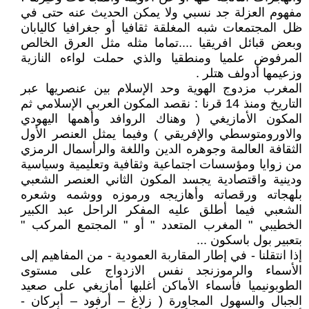
مفهوم العزلة جد نسبي ولا يمكن الحديث عنه حتى في
ظل المجتمعات شبه المغلقة ثقافيا أو جغرافيا كاليابان
وبعض قبائل افريقيا ....تماما مثله مثل العرق الخالص
المرفوض علميا ومنطقيا والذي حملت لواءه النازية
وزعيمها أدولف هتلر .
المغرب مزدوج الهوية وحد الإسلام بين عنصريها عبر
التاريخ ومنذ 14 قرنا : نقصد المكون العربي الإسلامي ثم
المكون الأمازيغي ( وهناك الروافد وأهمها اليهودي
والاورومتوسطي والإفريقي ) وفيما يمثل العنصر الأول
الثقافة العالمة وجوهره الدين واللغة والرأسمال الرمزي
من زوايا ومؤسسات اجتماعية وثقافية وتعليمية وسياسية
ودينية واقتصادية يجسد المكون الثاني العنصر الشعبي
بلهجاته ورقصاته وأهازيجه ورموزه ووشمه وشعره
الشعبي فيما أطلق عليه المفكر الراحل عبد الكبير
الخطيبي " المغرب المتعدد " أو " المجتمع المركب "
بتعبير بول باسكون ...
إذا انتقلنا - في إطار المقاربة العمودية - من المفاهيم إلى
الأسماء والرموزنجد نفس الازدواج على مستوى
الطوبونيميا فأسماء الأماكن أغلبها أمازيغي على صعيد
الجبال والسهول المجاورة ( زلاغ – أرفود – أبركان -