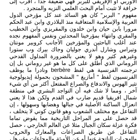
الأوربي أو الإفريقي للبربر فهي ضعيفة جدا ، أقرب إلى
خرافة لا تثبت أمام البحث العلمي النزيه والمتجرد .
مفهوم " البربر" كان هو السائد عند كل مؤرخي الدول
العربية والإسلامية المتعاقبة منذ البلاذري وابن عبد الحكم
مرورا بابن حيان وابن خلدون والمقريزي وابن الخطيب
والمقري وانتهاء بمؤرخينا المحدثين ونفس المفهوم نجده
عند أغلب الباحثين والمؤرخين الأجانب كروبير مونتان
وتيراس وشارل أندري جوليان وجاك بيرك وب ستورا
وغيرهم كثير وهو لا يعني بالضرورة المدلول القدحي
الروماني الذي أطلق على كل ما هو غير روماني بل إن
ترجمته الفرنسية هي لفظ berbère ونادرا ما يوظف
الفرنسيون لفظ " أمازيغ " المشحون بحمولة إيديولوجية
تثير الهوس والاندفاع والصراع المفتعل أكثر من أي شيء
آخر ، ومما لا شك فيه أن التواجد البشري في منطقة
شمال افريقيا قديم ضارب في القدم ولكن هذا لا يعني
انعزال الساكنة الأصلية في جبالها وهضابها وسهولها ، إن
التفاعل مع مختلف الشعوب وهو قانون كوني لا يتخلف ،
قد حصل على مر المراحل التاريخية مما يقوض تماما
فكرة عزلة سكان الجبال مثلا عن العالم الخارجي ، حصل
التفاعل عن طريق الصراعات والمعارك والحروب
والهجرات الناتجة عنها أو عن الأوبئة والمجاعات وغيرها ،