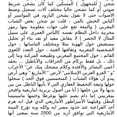
شحن ( للمجهول ) المسكين كما كان يشحن شريط
صوتي أو كما تشحن حاليا مختلف آلات تسجيل وضبط
الأصوات حتى لا نقول بشحن البارود في المواسير أو
أكياس الخيش بالتبن ، قلت تم شحن بعض الشباب
المغربي ( والتبعة تقع على جهات معلومة بينها رموز
مخزنية داخل النظام نفسه كالياس العمري على سبيل
المثال لا الحصر ) لا بنقاش مفيد أو نقد بناء أو تحليل
مستفيض حول الهوية مثلا ومختلف التباساتها ، حول
الشخصية المغربية وثقافتها الغنية ، حول التعدد اللغوي
القائم ، حول المجتمع المغربي وطبيعته المركبة وما إلى
ذلك ، بل فقط بركام من الخرافات والأباطيل ... بحقد
أعمى البصائر والأفئدة وكلام مضحك مبك عن" الأعراب
"و " الغزو العربي الإسلامي" لأرض " الأمازيغ " وهي أرض
يبدو أن هؤلاء الشباب ( المتحمسين فوق الحد ) سجلوا
حولها وثيقة التحفيظ العقاري التي لا يأتيها الباطل من بين
يديها ولا من خلفها ( أنا من أصول بربرية امازيغية وافتخر
بمغربيتي )ما دام بصم عليها يوغرطا وختمها ماسينيسا
البطل وقبلهما الأمبراطور الأمازيغي الذي قيل انه هزم
أحد الفراعنة عند حدود مصر ايه والله وبه تؤرخ السنة
الأمازيغية التي توافق أزيد من 2500 سنة بمعنى أنها