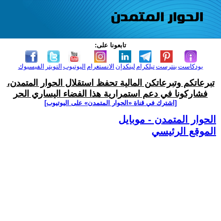
تابعونا على:
بودكاست
بنترست
تيلكرام
لينكدإن
الانستغرام
اليوتيوب
التويتر
الفيسبوك
تبرعاتكم وتبرعاتكن المالية تحفظ استقلال الحوار المتمدن،
فشاركونا في دعم استمرارية هذا الفضاء اليساري الحر
[اشترك في قناة ‫«الحوار المتمدن» على اليوتيوب]
الحوار المتمدن - موبايل
الموقع الرئيسي