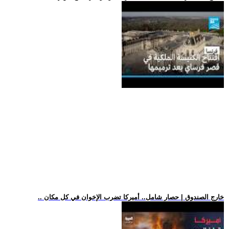
.. خارج الصندوق | حصار شامل.. أميركا تضرب الإخوان في كل مكان