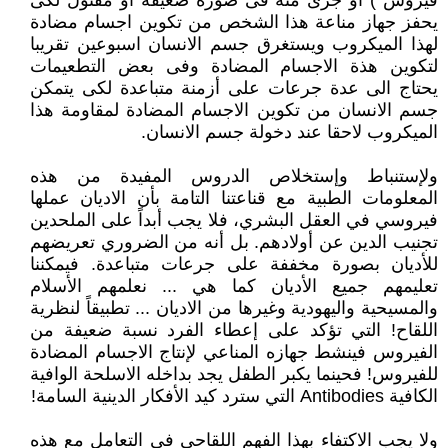
فيروس ) او جزئ منه فى صورة ضعيفة او مقتول لكى
يحفز جهاز مناعة هذا الشخص من تكوين اجسام مضادة
لهذا الميكروب ويستغرق جسم الانسان اسبوعين تقريبا
لتكوين هذة الاجسام المضادة وفى بعض التطعيمات
يحتاج الى عدة جرعات على أزمنة متباعدة لكى يتمكن
جسم الانسان من تكوين الاجسام المضادة لمقاومة هذا
الميكروب لاحقا عند دخولة جسم الانسان.
ولإستنباط وإستخلاص الدروس المفيدة من هذه
المعلومات الطبية مع قناعتنا التامة بأن الاديان عملها
فيروسي في العقل البشري، فلا يجب أبداً على الملحدين
تجنيب الدين عن أولادهم. بل أنه من الضروري تعريضهم
للأديان بصورة مخففة على جرعات متباعدة. فيمكننا
تعليمهم جميع الأديان كما هي ... نعلمهم الأسلام
والمسيحية واليهودية وغيرها من الاديان ... تطبيقاً لنظرية
اللقاح! التي تؤكد على إعطاء الفرد نسبة ضعيفة من
الفيروس فينشط جهازه المناعي لإنتاج الاجسام المضادة
للفيروس! فحينما يكبر الطفل يجد بداخله الاسلحة الوافية
الكافية Antibodies التي سترد كيد الأفكار الدينية السامة!
ولا يجب الاكتفاء بهذا الفهم اللقاحي في التعامل مع هذه