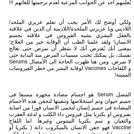
يُعلمهم أحد عن الجوانب المرعبة لعدم ترجمتها للغاتهم !!!
ولكي أوضح لك الأمر يجب أن تعلم عزيزي الملحد/
اللاديني ويا عزيزتي الملحدة/اللادينية أن الدين في علاقته
بالعقل البشري يشبه الفيروس في علاقته بجسم
الانسان! ولقد علمنا الطب أن الوقاية خير من العلاج؛
بمعنى أنك يُفترض أنك لا تنتظر أن تمرض حتى تعالج
نفسك، بل يمكنك تجنب مسببات المرض منذ البداية حتى
لا تمرض. ومن هنا ظهرت الحاجة الى الأمصال Serums
و اللقاحات Vaccines لوقاية البشر من خطر الفيروسات
المميتة!
المصل Serum هو اجسام مضادة مجهزة مسبقا فى
جسم حيوان وتم استخلاصها وتنقيتها لتحقن هذه الأجسام
المضادة فى جسم إنسان لتحمى الانسان فورا من اصابة
بفيروس او بكتريا مثل فيروس داء الكلب و لدغة العقرب
والثعبان و سم بكتريا التيتنوس وغيرها. اما اللقاح
Vaccine فهو حقن الانسان بالميكروب ذاتة ( بكتريا أو