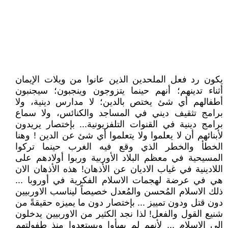
يكون رد فعل الملحدين الذين عانوا من ويلات الإيمان
أثناء تدينهم؛ أنهم حينما يتزوجون وينجبون؛ سيجنبون
أطفالهم أي شئ يختص بالدين؛ لا مدارس دينية، ولا
برامج تثقيف ديني في المساجد والكنائس، ولا سماع
برامج دينية في القنوات التلفزيونية... بإختصار يريدون
لأبنائهم أن لا يعلموا ولا يتعلموا أي شئ عن الدين ! وهنا
الخطأ والخطر الذي وقع فيه الغرب حينما تركوا
المسيحية في معظم البلاد الأوربية وربوا أولادهم على
اللادينية في غياب الاديان عن الأذهان! هذه الأذهان الان
هي في عرضة لهجمات الاسلام الفكرية في أوروبا ...
ذلك الاسلام المُحسن والمُعدل خصيصاً ليناسب الاوربيين
دون قتل ودون تمييز ... بإختصار دون ما يميزه حقيقةً من
شنيع القول والفعل! لذا نجد الكثير من الاوربيين يدخلون
الى الإسلام ... لأنهم لم يهيأوا ويستعدوا منذ طفولتهم