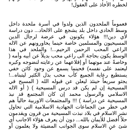
لخطره الأخاذ على العقول!
فعموماً الملحدون الذين ولدوا في أسرة ملحدة داخل
وسط الحادي داخل بلد يشجع على الالحاد... دون دراسة
لأي دين!!! هؤلاء يكونون في عرضة لرجال الدين
المسيحيون والمسلمين خاصة حينما يحاورونهم عن الاله
الراعي المحب الرحمن الرحيم...! والملحد في هذا
الوسط يكون بحاجة الى راعي محب بديلاً عن أبيه وأمه (
وخاصةً عند موتهما أو إقلاعهما عن رعايته لنضوجه وكبره
ليعتمد على نفسه) فحينما يسمع عن وجود كائن خفي
يستطيع رعاية الجميع كأب محب بذل الكثير ليتبناه...!
يجثو سريعاً حينئذ ليعلن عن قبوله الله ( المسيح في
المسيحية إن لم يكن قد درس المسيحية ) ( أو الاله
الاسلامي والرسول محمد إن كان المجتمع قد نبذ
المسيحية عن دراسة ) !!! والمجتمعات الاوربية حالياً هم
في خطر من الجماعات الجهادية الاسلامية التي تحاول
نشر الاسلام في بلاد نبذت المسيحية من قرون ويقدمون
حلاً أفضل للأيمان بالله... دون أن يعرف هؤلاء الاجانب أي
شئ عن الاسلام سوى الجوانب المضيئة ولا يعلمون أو