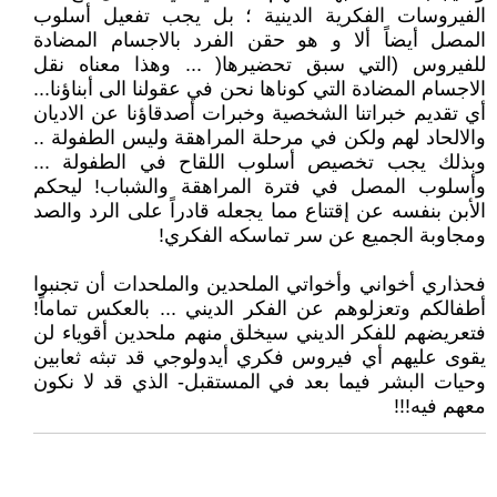
الفيروسات الفكرية الدينية ؛ بل يجب تفعيل أسلوب
المصل أيضاً ألا و هو حقن الفرد بالاجسام المضادة
للفيروس (التي سبق تحضيرها( ... وهذا معناه نقل
الاجسام المضادة التي كوناها نحن في عقولنا الى أبناؤنا...
أي تقديم خبراتنا الشخصية وخبرات أصدقاؤنا عن الاديان
والالحاد لهم ولكن في مرحلة المراهقة وليس الطفولة ..
وبذلك يجب تخصيص أسلوب اللقاح في الطفولة ...
وأسلوب المصل في فترة المراهقة والشباب! ليحكم
الأبن بنفسه عن إقتناع مما يجعله قادراً على الرد والصد
ومجاوبة الجميع عن سر تماسكه الفكري!
فحذاري أخواني وأخواتي الملحدين والملحدات أن تجنبوا
أطفالكم وتعزلوهم عن الفكر الديني ... بالعكس تماماً!
فتعريضهم للفكر الديني سيخلق منهم ملحدين أقوياء لن
يقوى عليهم أي فيروس فكري أيدولوجي قد تبثه ثعابين
وحيات البشر فيما بعد في المستقبل- الذي قد لا نكون
معهم فيه!!!