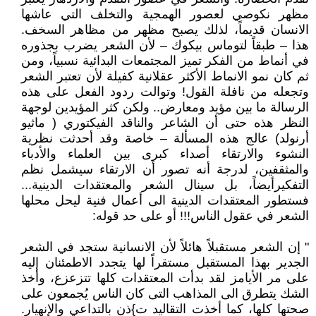
مظهر نكوصي لعصور الهمجية والتخلف التي عاشها
الانسان قديماً، لذلك يصبح مظهر من مظاهر السخف.
هذا – طبقاً لتوماس بيكوك – لأن الشعر يضرب بجذوره
في أنماط من الفكر تميز المجتمعات البدائية نسبياً، ومن
ثم كان نمو الانماط الأكثر عقلانية كفيلة لأن تعتبر الشعر
وتجعله من نافلة القول! وتوالت ردود الفعل على هذه
الرسالة ما بين مؤيد ومعارض.. ولكن كثر المؤيدين لوجهة
النظر هذه حتى أن الشاعر والناقد الفيكتوري ( ماثيو
أرنولد) عالج هذه المسألة – خاصة وقد أحدثت نظرية
النشوء والارتقاء أصداء كبرى بين العلماء والأدباء
والمثقفين، لدرجة أنه تصور أن الارتقاء سيشمل نظم
التفكيرأيضاً، بل سينال الشعر والمعتقدات الدينية...
فستطور المعتقدات الدينية الى أعمال فنية ليحل محلها
الشعر في عقول الناس!!! أو على حد قوله:
" إن الشعر مستقبلاً هائلاً لأن الانسانية ستجد في الشعر
الجدير بهذا المستقبل مستقراً لها يتجدد الاطمئنان إليه
على مر الأيامز لقد بدأت المعتقدات كلها تتزعزع، وأخذ
الشك يتطرق الى المذاهب التى كان الناس يُجمعون على
صحتها كلها، كما أخذت التقاليد ت}ذن بالتداعي والإنهيار.