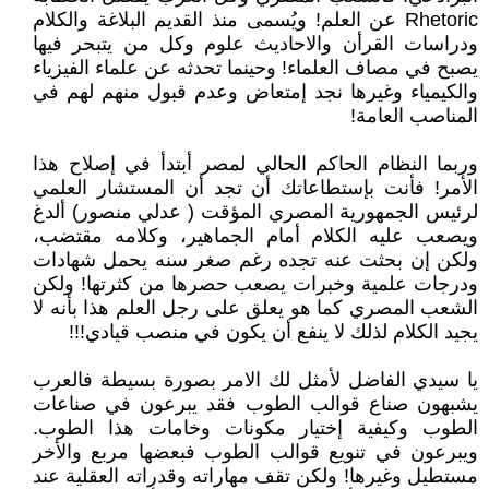
Rhetoric عن العلم! ويُسمى منذ القديم البلاغة والكلام
ودراسات القرأن والاحاديث علوم وكل من يتبحر فيها
يصبح في مصاف العلماء! وحينما تحدثه عن علماء الفيزياء
والكيمياء وغيرها نجد إمتعاض وعدم قبول منهم لهم في
المناصب العامة!
وربما النظام الحاكم الحالي لمصر أبتدأ في إصلاح هذا
الأمر! فأنت بإستطاعاتك أن تجد أن المستشار العلمي
لرئيس الجمهورية المصري المؤقت ( عدلي منصور) ألدغ
ويصعب عليه الكلام أمام الجماهير، وكلامه مقتضب،
ولكن إن بحثت عنه تجده رغم صغر سنه يحمل شهادات
ودرجات علمية وخبرات يصعب حصرها من كثرتها! ولكن
الشعب المصري كما هو يعلق على رجل العلم هذا بأنه لا
يجيد الكلام لذلك لا ينفع أن يكون في منصب قيادي!!!
يا سيدي الفاضل لأمثل لك الامر بصورة بسيطة فالعرب
يشبهون صناع قوالب الطوب فقد يبرعون في صناعات
الطوب وكيفية إختيار مكونات وخامات هذا الطوب.
ويبرعون في تنويع قوالب الطوب فبعضها مربع والأخر
مستطيل وغيرها! ولكن تقف مهاراته وقدراته العقلية عند