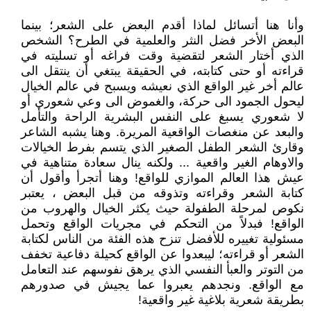
وأنا هنا أتسائل لماذا أقدم البعض على الشعر؛ بينما
البعض الأخر فضل النثر والعلمية في الطرح؟ الشخص
الذي أختار الشعر لتقضية وقت فراغه أو تسليته في
قراءته أو حتى كتابته، في الحقيقة يبتغي أن ينتقل الى
عالم أخر غير الواقع الذي نعيشه ويسبح في عالم الخيال
ليحول الجمود الى حركة، والغموض الى وعي شعوري أو
لا شعوري يسبغ على النفس البشرية الراحة والتأمل
والبعد عن منغصات الواقعية المريرة. وهنا يشبه الشاعر
وقارئ الشعر الطفل الصغير الذي يتسم بفرط الخيالات
والاوهام الغير واقعية ... ولكنه ينال سعادة متناهية في
عيش هذا العالم الموازي للواقع! وهنا أتجرأ وأقول أن
كتابة الشعر وقراءته وتذوقه من قبل البعض ، يعتبر
نكوص لمرحلة الطفولة حيث يكثر الخيال والهروب من
الواقع! فبدلاً من التحكم في مجريات الواقع وتحمل
مسئولية تغييره للأفضل تنزح هذه الفئة من الناس لكتابة
الشعر أو قراءته؛ ليبعدوا عن الواقع كحيلة دفاعية تخفف
من التوتر والعبأ النفسي الذي يرهق نفوسهم عند التعامل
مع الواقع. ونجدهم يعبروا عما يجيش في صدورهم
بطريقة شعرية بلاغية غير واقعية!