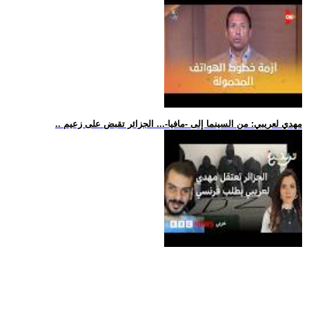
.. مهدي لعريبي: من السينما إلى -مافيا-... الجزائر تقبض على زعيم