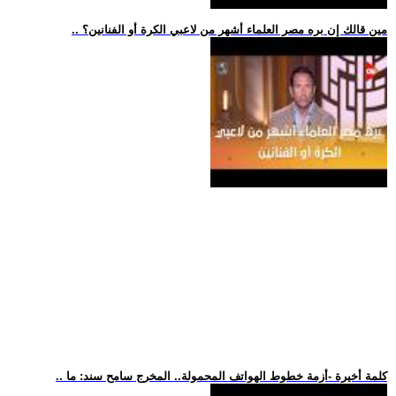
.. مين قالك إن بره مصر العلماء أشهر من لاعبي الكرة أو الفنانين؟
.. كلمة أخيرة -أزمة خطوط الهواتف المحمولة.. المخرج سامح سند: ما