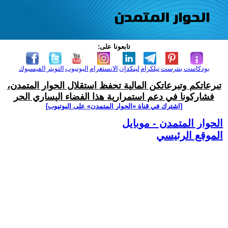
تابعونا على:
بودكاست
بنترست
تيلكرام
لينكدإن
الانستغرام
اليوتيوب
التويتر
الفيسبوك
تبرعاتكم وتبرعاتكن المالية تحفظ استقلال الحوار المتمدن،
فشاركونا في دعم استمرارية هذا الفضاء اليساري الحر
[اشترك في قناة ‫«الحوار المتمدن» على اليوتيوب]
الحوار المتمدن - موبايل
الموقع الرئيسي