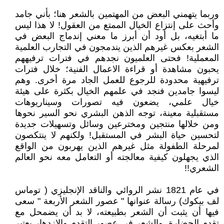
وربما يتهمني البعض من المهتمين بالشعر هنا؛ بأني جامد
وأحث على إنتزاع الخيال الممتع من العقول! لا هذا ليس
ما أبتغيه، بل أود أن أبرز ما معني إندماج البعض في
الشعر بعكس غيرهم الذين يندمجون في التجارب العلمية
المعملية! فحتى العلميون نجدهم في فترات ترفيههم
يحبون مشاهدة أو قراءة الاعمال الفنية؛ خلال فترات
ترفيهية محدودة للرجوع للعمل الجاد مرة أخرى. وهم
ليسوا جامدين فنجد في علمهم الخيال بكثرة على هيئة
خيال علمي، يضعون فيه تصورات وسيناريوهات
مستقبلية معينة، توجه الذهن البشري نحو السير نحوها
ومن خلالها منتجين ومخترعين وسائل وتسهيلات جديدة
لتحسين حياة البشر في المستقبل! ولكنهم لا ينتكصون
لمرحلة الطفولة مثل غيرهم الذين يهربون من الواقع
الذي يجهلون كيفية معالجته أو التعامل معه نحو العالم
الشعري!!
في عام 1821 نشر الروائي والناقد الإنجليزي ( توماس
لف بيكوك) رسالة عنوانها " عصور الشعر الأربعة " سعى
فيها أن يثبت أن الشعر بطبيعته، لا بد أن يضمحل مع
تقدم الحضارة. والشعر في عصور التقدم والازدهار يعتبر