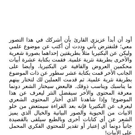
أود أن أبدأ عزيزي القارئ بأن أشركك في هذا التصور
معي؛ فلنفترض بأني وددت أن أكتب عن موضوع علمي
وليكن عن البكتيريا مثلاً بطريقتين إحداهما بصورة شعرية
والأخرى بطريقة نثرية علمية. فقمت بكتابة عشرة أبيات
محكمين العروض والقافية عن البكتيريا، وأيضا على
الجانب الأخر قمت بكتابة عشر سطور عن ذات الموضوع
بطريقة نثرية علمية. ثم قدمت العملين لك لتختار بينهم
ما يناسبك ويناسب ذوقك. فالبعض سيختار الشعر دونما
معرفة المحتوى والأخر سيفضل النثر ليعرف عن هذا
الموضوع! وإذا شاهدنا الذي أختار المحتوى الشعري
ليعرف عن البكتيريا فإنه بعد القراءة سيمتعض من خلو
الابيات من الحيوية والصور البيانية والخيال الذي يميز
الشعر عن أي كتابات أخرى وبالطبع سيلقى بالقصيدة
جانباً دونما أي إعتبار أو تقدير للمحتوي الفكري المحمل
على الأبيات!