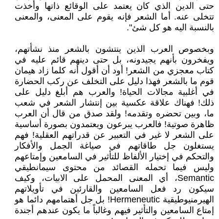
حتى الدين الذي كان يعتمد على الوقائع ذاتها وأخذت
تتخلى عنه. أما الشعر فإنه يقوم على المعنى، والمعنى
بالنسبة اليه هو كل شئ".
وبخصوص العرب الذين ينتشون بالشعر منذ نشأتهم،
ويفخرون بأنهم يجيدونه، بل حتى دينهم قائم عليه في
كتاب معجزي من الشعر! أود أن أقول أنه كلما زاد هيمان
قوم ما بالشعر فهذا دليل على التخلف عن ركب الحضارة
في أغلبية مجالات الحياة! والعرب هم أبلغ دليل على
ذلك! فهناك علاقة عكسية بين إنتشار الشعر في شعب
ما، وبين تحضره وتقدمه! ولقد صدق من قال أن العرب
ظاهرة صوتية! فالعرب يبرعون ويعتمدون بصورة أساسية
على الشعر لا غير في التعبير عن قدراتهم العقلية! فهم
يستغلون جل طاقاتهم في صياغة الجمل والأفكار
والتحكم في إختيار الألفاظ للتأثير في السامعين وإمتاعهم
وليس فيما تحمله القصائد من محتوى سيمانطيقي
Semantic، أي المعنى المحمل على الابيات، وكيف
سيكون رد فعل السامعين والقارئين في تأويلاتهم
الهيرمنيوطيقية Hermeneutic! بل جل أهتمامهم دائما هو
إمتاع السامعين والتأثير فيهم وغالباً ما يكون عندهم أجندة