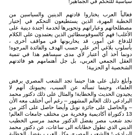
سياسية للتحكم في الجماهير!
فغالباً العرب يختاروا قادتهم الدينين والسياسين من
الخطبة المهرة، الذين يستطيعون التحكم في إختيار
مصطلحاتهم وعباراتهم وتحويرها لخدمة أجندة دينية على
الأغلب! فهم كالسوفوسطائين الذين يعتمدون على الكلام
للدفاع عن أمور، قد يحاربونها في مواقف أخرى ،
بأسلوب بلاغي أخر على حسب الهدف والفائدة المرجوه!
دونما أخذ أي أعتبار لأي مدى سيساهم هذا في تنمية
العقل الجمعي العربي، بل جل أهتمامهم هو فائدتهم
الشخصية أو الحزبية!
وأبلغ دليل على هذا حينما تجد الشعب المصري يرفض
العلماء، وحينما تسأله عن السبب، يجيبونك أنهم لا
يجيدون الحديث والخطابة! والمثال على ذلك دكتور محمد
البرادعي ذلك العالم المشهور – رغم أني أختلف معه الأن
– والحاصل على جائزة نوبل وأيضا حاصل على أكثر من
13 دكتوراة أكاديمية وفخرية من مختلف جامعات العالم!
نجد شعب مصر يفضل الدكتور محمد مرسي الخطيب
الديني الذي تطول خطاباته الى ساعات، عن دكتور محمد
البرادعي! فالشعب المصري وكل العرب يفضل الخطابة