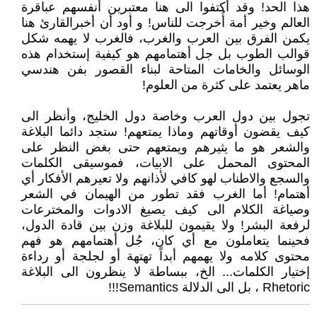
هذا الحد! وقد أكتفوا الى هنا معتبرين أنفسهم عباقرة
العالم وخير أمة أُخرجت للناس! و أود أن أخبرالقارئ هنا
يكمن الفرق بين العرب والغرب، فالغرب لا يهمه شكل
قوالب الطوب بل جل أهتمامهم هو كيفية إستخدام هذه
الوسائل والخامات المتاحة لبناء القصور بفن هندسي
ماهر يعتمد على كثرة من العلوم!
تجول بين دول العرب وخاصة دول الخليج، وأنظر الى
كيف يقضون أوقاتهم وماذا يمتعهم! ستجد دائما البلاغة
والشعر هو ما يثيرهم ويمتعهم حتى بغض النظر على
المحتوى المحمل على الابيات، فموسيقى الكلمات
والسجع والاطناب لهو كافي لأذانهم ولا تعيرهم الأفكار أي
أهتمام! أما الغرب فقد تطور من الهيمان في الشعر
وصياغة الكلام الى كيف يصيغ الادوات والمخترعات
لرفعة البشر! ولا يقيمون للبلاغة وزن بين قادة الدول،
فحينما يتعاملون مع أي كان، جُل أهتمامهم هو فهم
محتوى كلامه ولا يهمهم أبداً تهتهة أو لجلجة أو رداءة
إختيار الكلمات... الخ، ببساطة لا ينظرون الى البلاغة
Rhetoric ، بل الى الدلالة Semantics!!!