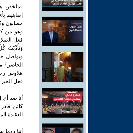
فملخص هذا
إصابتهم بأي
مصابون وك
وهو من كبا
فعل الصلاح (حَقّ
وَتَأَدَّبْتُ 
ويواصل حيا
الحاضر؟ ما
هلاوس رجل
فعل الخير ف
أنا ضد أي إ
كائن قادر
العقيدة ال
أننا دوما 