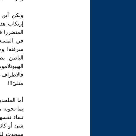
ولكن أين ا
إرتكاب هذه
المتضرر! ف
في المسجد
سرقته! وه
الباطن بص
الهيبوثلام
فالاطراف 
مثلىّ!!!
أما الملحد
بما تحويه م
تلقاء نفس
شئ أو كائن
سيحدث لك 