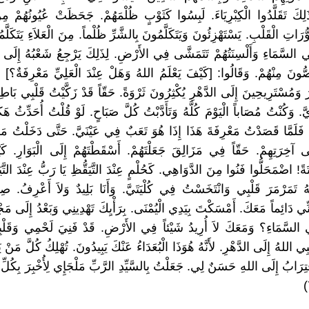
َلِكَ تَقَلَّدُوا الْكِبْرِيَاءَ. لَبِسُوا كَثَوْبٍ ظُلْمَهُمْ. جَحَظَتْ عُيُونُهُمْ م
رَاتِ الْقَلْبِ. يَسْتَهْزِئُونَ وَيَتَكَلَّمُونَ بِالشَّرِّ ظُلْماً. مِنَ الْعَلاَءِ يَتَكَلَّ
ي السَّمَاءِ وَأَلْسِنَتُهُمْ تَتَمَشَّى فِي الأَرْضِ. لِذَلِكَ يَرْجِعُ شَعْبُهُ إِلَى هُ
َصُّونَ مِنْهُمْ. وَقَالُوا: [كَيْفَ يَعْلَمُ اللهُ وَهَلْ عِنْدَ الْعَلِيِّ مَعْرِفَةٌ؟] هُ
 وَمُسْتَرِيحِينَ إِلَى الدَّهْرِ يُكْثِرُونَ ثَرْوَةً. حَقّاً قَدْ زَكَّيْتُ قَلْبِي بَاط
دَيَّ. وَكُنْتُ مُصَاباً الْيَوْمَ كُلَّهُ وَتَأَدَّبْتُ كُلَّ صَبَاحٍ. لَوْ قُلْتُ أُحَدِّثُ هَ
. فَلَمَّا قَصَدْتُ مَعْرِفَةَ هَذَا إِذَا هُوَ تَعَبٌ فِي عَيْنَيَّ. حَتَّى دَخَلْتُ م
ِلَى آخِرَتِهِمْ. حَقّاً فِي مَزَالِقَ جَعَلْتَهُمْ. أَسْقَطْتَهُمْ إِلَى الْبَوَارِ. 
َةً! اضْمَحَلُّوا فَنُوا مِنَ الدَّوَاهِي. كَحُلْمٍ عِنْدَ التَّيَقُّظِ يَا رَبُّ عِنْدَ التَّيَ
نَّهُ تَمَرْمَرَ قَلْبِي وَانْتَخَسْتُ فِي كُلْيَتَيَّ. وَأَنَا بَلِيدٌ وَلاَ أَعْرِفُ. ص
ِّي دَائِماً مَعَكَ. أَمْسَكْتَ بِيَدِي الْيُمْنَى. بِرَأْيِكَ تَهْدِينِي وَبَعْدُ إِلَى مَجْ
لسَّمَاءِ؟ وَمَعَكَ لاَ أُرِيدُ شَيْئاً فِي الأَرْضِ. قَدْ فَنِيَ لَحْمِي وَقَلْ
ي اللهُ إِلَى الدَّهْرِ. لأَنَّهُ هُوَذَا الْبُعَدَاءُ عَنْكَ يَبِيدُونَ. تُهْلِكُ كُلَّ مَنْ 
اِقْتِرَابُ إِلَى اللهِ حَسَنٌ لِي. جَعَلْتُ بِالسَّيِّدِ الرَّبِّ مَلْجَإِي لِأُخْبِرَ بِكُلِّ