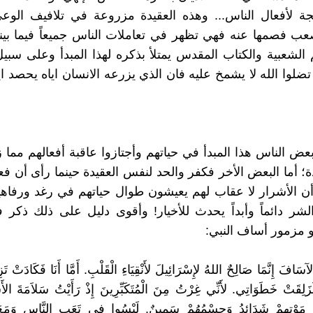
جة لأفعال الناس... وهذه العقيدة مزروعة في تلافيف الوع
ب فصمها عنه فهي تظهر في تعاملات الناس جميعاً فيما بين
 الشعبية والكتاب المقدس يمتلأ بذكره لهذا المبدأ وعلى سبيل 
عض الناس هذا المبدأ في حياتهم وأجتازوا عاقبة أفعالهم مما زا
ة؛ أما البعض الأخر فكفر والحد لنفس العقيدة حينما رأى أن فعل
وأن الأشرار لا عقاب لهم يعيشون طوال حياتهم في رغد ورفاهي
لشر دائماً وأبداً يحدث للأخيار! وأقوى دليل على ذلك ذكر 
 مزمور أساف النبي:
سَافَ إِنَّمَا صَالِحٌ اللهُ لإِسْرَائِيلَ لأَنْقِيَاءِ الْقَلْبِ. أَمَّا أَنَا فَكَادَتْ تَز
لَزَلِقَتْ خَطَوَاتِي. لأَنِّي غِرْتُ مِنَ الْمُتَكَبِّرِينَ إِذْ رَأَيْتُ سَلاَمَةَ الأَشْ
َوْتِهِمْ شَدَائِدُ وَجِسْمُهُمْ سَمِينٌ. لَيْسُوا فِي تَعَبِ النَّاسِ وَمَعَ 