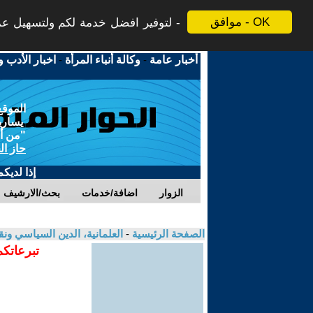
موافق - OK
لتوفير افضل خدمة لكم ولتسهيل عملي
أخبار عامة
-
وكالة أنباء المرأة
-
اخبار الأدب و
الموقع
يسارية
"من أج
حاز ال
إذا لديك
الزوار
اضافة/خدمات
بحث/الارشيف
الصفحة الرئيسية
-
العلمانية، الدين السياسي ونق
تبرعاتكم