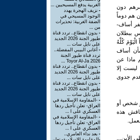
الغربية يدفع المسيحيين ...
شرهم دون
-
نزيف الهجرة يهدد
 هم دوماً
الوجود المسيحي في
الضفة الغربية: تحذيرات
فر أساف-
من ...
س ببطلان
-
بدون انقطاع.. تردد قناة
طيور الجنة 2026 الجديد
ْيَوْمَ كُلَّهُ
على نايل سات ...
-
أغاني البيبي المفضلة..
م يطمأن أساف
تردد قناة طيور الجنة
م ماذا عن
2026 Toyor Al-Ja ...
-
بدون انقطاع.. تردد قناة
 ليست إلا
طيور الجنة 2026 الجديد
عدم جدوى
على نايل سات ...
-
بدون انقطاع.. تردد قناة
طيور الجنة 2026 الجديد
على نايل سات ...
-
-المقاومة الإسلامية في
أو شخص أو
العراق- تعلن تأجيل ردها
العسكري على ا ...
ناقش هذه
-
-المقاومة الإسلامية في
لعمل.
العراق- تعلن تأجيل ردها
العسكري على ا ...
-
بعد نداء العامري..
 الأبن...
-المقاومة الإسلامية- تعلن