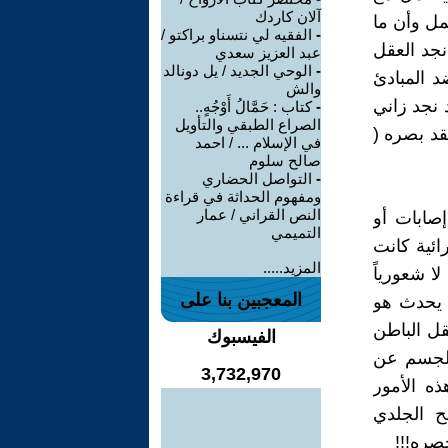
آلان كاردك
مل وأن ما
-
الفقيه لي نتسناو براكتو /
نجد العقل
عبد العزيز سعدي
-
الوحي الجديد / يل دونالد
د المبادئ
والش
 نجد زاني
-
كتاب : حَمَّالُ أَوْجُهٍ..
الصراع الطبقي والتأويل
قد بصره (
في الإسلام ... / احمد
صالح سلوم
-
التواصل الحضاري
ومفهوم الحداثة في قراءة
النص القراني / عمار
صابات أو
التميمي
ائية كانت
المزيد.....
ا شعورياً
المعجبين بنا على
ا يحدث هو
قل الباطن
الفيسبوك
الجسم عن
3,732,970
ذه الأمور
ح الجلدي
صره!!!