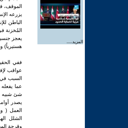
الموقف، فه
يزرعه الإنس
الباطن للإن
المُخزنة في
يعجز جنسيا
المزيد.....
هستيرياً) و
ففي الحقي
عواقب لإفع
السبب في ذ
عما يفعله 
شئ شبيه با
يصدر أوامر
العمل ( وظ
الشلل اله
وقرحة المع