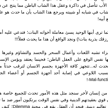
الأب تتأصل في ذاكرة وعقل هذا الشاب الباطن مما ينتج عن
شاب في شبابه أو شيبته ويرجع هذا الشاب بأن ما حدث هو عاق
أبيه!
ا ترى أبنها الوحيد يسئ معاملة أخواته البنات؛ فتدعي عليه أمه
رزقك بذرية بنات!) ونجد الواقع أن هذا ما يحدث فعلاً!!!
اء تشبه اللعنات وأعمال السحر والحسد والتشاؤم وغيرها م
ها نفس الوقع على العقل الباطن؛ فحينما يعتقد ويؤمن الإنس
ث له...تتجهز كافة الأجهزة بجسم الانسان لترقب حدثاً ما 
يتسبب اللاوعي في إصابة أحد أجهزة الجسم أو أعضاء ال
نا من إنسان لأخر سنجد مثل هذه الأمور تحدث للجميع خاصة هؤ
ن قوي بعقيدتهم الدينية وفي نفس الوقت يرتكبون أمور ضد ما 
صباهم من تعاليم دينية. فنجد أن