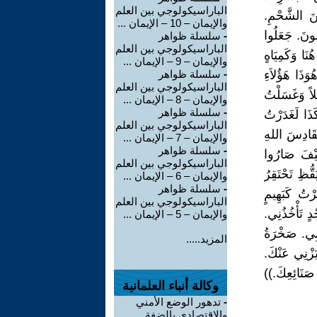
الباراسيكولوجي بين العلم
ِنَ الشَّحْمِ.
والإيمان – 10 – الإيمان ...
مُونَ. جَعَلُوا
-
سلسلة ظواهر
الباراسيكولوجي بين العلم
نَا وَكَمِيَاهٍ
والإيمان – 9 – الإيمان ...
وَذَا هَؤُلاَءِ
-
سلسلة ظواهر
الباراسيكولوجي بين العلم
ِلاً وَغَسَلْتُ
والإيمان – 8 – الإيمان ...
-
سلسلة ظواهر
كَذَا لَغَدَرْتُ
الباراسيكولوجي بين العلم
َقَادِسَ اللهِ
والإيمان – 7 – الإيمان ...
-
سلسلة ظواهر
كَيْفَ صَارُوا
الباراسيكولوجي بين العلم
قُّظِ تَحْتَقِرُ
والإيمان – 6 – الإيمان ...
-
سلسلة ظواهر
ِرْتُ كَبَهِيمٍ
الباراسيكولوجي بين العلم
دٍ تَأْخُذُنِي.
والإيمان – 5 – الإيمان ...
بِي. صَخْرَةُ
المزيد.....
يَزْنِي عَنْكَ.
 صَنَائِعِكَ.))
وكالة أنباء العلمانية
-
تدهور الوضع الأمني
والاقتصادي بالضفة