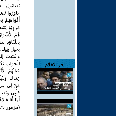
يُصَابُونَ. لِذ
جَاوَزُوا تَصَوُّ
أَفْوَاهَهُمْ فِ
مُرْوِيَةٍ يُمْت
هُمُ الأَشْرَارُ
بِالنَّقَاوَةِ يَ
بِجِيلِ بَنِيكَ
وَانْتَبَهْتُ إ
لِلْخَرَابِ بَغْت
اخر الافلام
خَيَالَهُمْ. لأَ
عِنْدَكَ. وَلَكِن
مَنْ لِي فِي ا
قَلْبِي وَنَصِيبِ
أَمَّا أَنَا فَال
(مزمور 73)