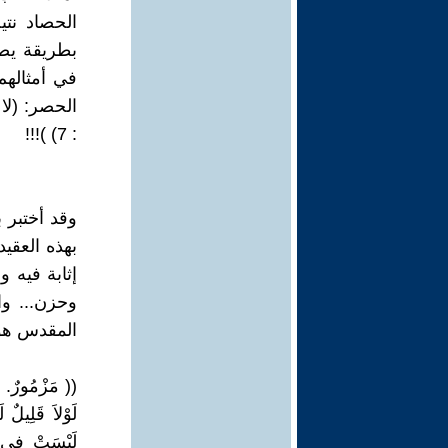
الحصاد نتي
بطريقة يصع
في أمثالهم
: 7) )!!!
وقد أختبر ب
بهذه العقيد
إثابة فيه 
وحزن... وا
المقدس هو
(( مَزْمُورٌ. لآ
لَوْلاَ قَلِيلٌ 
لَيْسَتْ فِي م