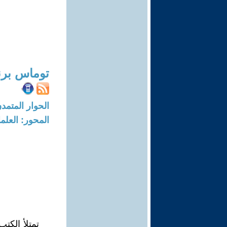
توماس برنا
الحوار المتمدن-العدد: 4197 - 13
المحور: العلما
تمتلأ الكتب