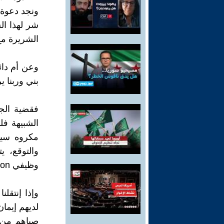
ونجد دعوة 
شر لهذا ال
الشريرة مع 
وعن أم دائم
بني وربنا ي
فقضية الجز
الشبيهة فل
مكروه سيحد
والتوقع، 
وظيفي Mal-function-!
وإذا إنتقل
لديهم إيما