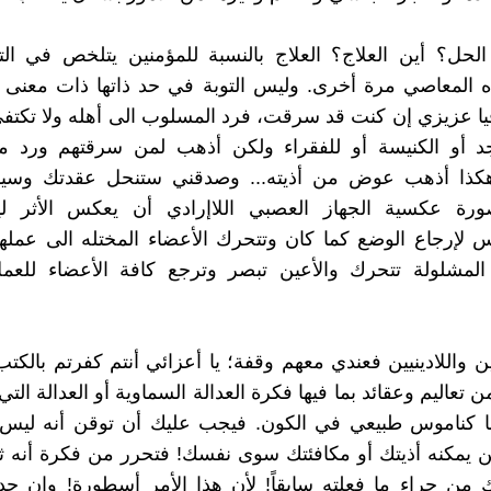
لحل؟ أين العلاج؟ العلاج بالنسبة للمؤمنين يتلخص في الت
 المعاصي مرة أخرى. وليس التوبة في حد ذاتها ذات معنى ب
يا عزيزي إن كنت قد سرقت، فرد المسلوب الى أهله ولا تكتف
 أو الكنيسة أو للفقراء ولكن أذهب لمن سرقتهم ورد ما
كذا أذهب عوض من أذيته... وصدقني ستنحل عقدتك وسيأ
ورة عكسية الجهاز العصبي اللاإرادي أن يعكس الأثر لي
وس لإرجاع الوضع كما كان وتتحرك الأعضاء المختله الى عمله
المشلولة تتحرك والأعين تبصر وترجع كافة الأعضاء للعم
ين واللادينيين فعندي معهم وقفة؛ يا أعزائي أنتم كفرتم بالكت
ن تعاليم وعقائد بما فيها فكرة العدالة السماوية أو العدالة ال
ها كناموس طبيعي في الكون. فيجب عليك أن توقن أنه ليس 
 يمكنه أذيتك أو مكافئتك سوى نفسك! فتحرر من فكرة أنه ث
من جراء ما فعلته سابقاً! لأن هذا الأمر أسطورة! وإن ح