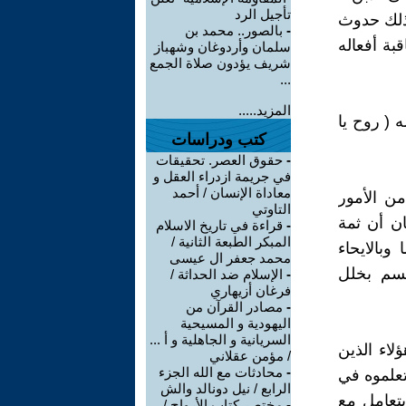
تأجيل الرد
 ذلك حدوث
-
بالصور.. محمد بن
بة أفعاله
سلمان وأردوغان وشهباز
شريف يؤدون صلاة الجمع
...
المزيد.....
 ( روح يا
كتب ودراسات
-
حقوق العصر. تحقيقات
في جريمة ازدراء العقل و
معاداة الإنسان / أحمد
ن الأمور
التاوتي
ان أن ثمة
-
قراءة في تاريخ الاسلام
المبكر الطبعة الثانية /
وبالايحاء
محمد جعفر ال عيسى
جسم بخلل
-
الإسلام ضد الحداثة /
فرغان أزيهاري
-
مصادر القرآن من
اليهودية و المسيحية
السريانية و الجاهلية و أ ...
لاء الذين
/ مؤمن عقلاني
-
محادثات مع الله الجزء
تعلموه في
الرابع / نيل دونالد والش
 العقل يقع في محنة Dilemma؛ كيف يتعامل مع
-
مختصر كتاب الأرواح /