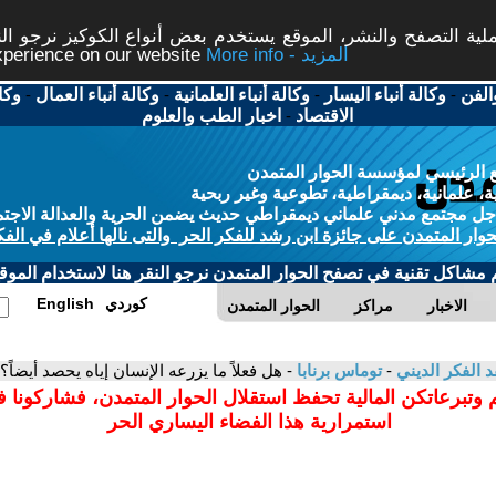
ة التصفح والنشر، الموقع يستخدم بعض أنواع الكوكيز نرجو النق
More info - المزيد
experience on our website
الفن
-
وكالة أنباء اليسار
-
وكالة أنباء العلمانية
-
وكالة أنباء العمال
-
وكا
الاقتصاد
-
اخبار الطب والعلوم
 الرئيسي لمؤسسة الحوار المتمدن
، علمانية، ديمقراطية، تطوعية وغير ربحية
ل مجتمع مدني علماني ديمقراطي حديث يضمن الحرية والعدالة الاجتم
حوار المتمدن على جائزة ابن رشد للفكر الحر والتى نالها أعلام في الفك
م مشاكل تقنية في تصفح الحوار المتمدن نرجو النقر هنا لاستخدام الموقع
كوردي
English
الاخبار
مراكز
الحوار المتمدن
د الفكر الديني
-
توماس برنابا
- هل فعلاً ما يزرعه الإنسان إياه يحصد أيضاً؟!
 وتبرعاتكن المالية تحفظ استقلال الحوار المتمدن، فشاركونا 
استمرارية هذا الفضاء اليساري الحر