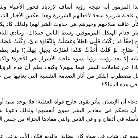
 المزمور أنه نتيجة رؤية أساف لإزدياد فجور الأغنياء و
 عاقبة شريرة نتيجة لأفعالهم الشريرة وهذا بعكس الأخيار الذين
أن عاقبة صلاحهم وخيرهم هي حدوث الشر لهم! ولذلك كاد يك
ر خدام الهيكل المرموقين وسط الناس حينذاك- وينادي للنا
اً قَدْ زَكَّيْتُ قَلْبِي بَاطِلاً وَغَسَلْتُ بِالنَّقَاوَةِ يَدَيَّ. وَكُنْتُ مُصَاباً ال
كُلَّ صَبَاحٍ. لَوْ قُلْتُ أُحَدِّثُ هَكَذَا لَغَدَرْتُ بِجِيلِ بَنِيكَ.)! ول
ته إلا بعد رؤيته لرؤيا بسوء عاقبة الأشرار في الآخرة! ولك
ذا عن تعاملات البشر فيما بينهم؟ وكيف نعلم أن هذه الرؤيا
 مضطرب الفكر من أثار الصدمة النفسية التي يعانيها من 
ي هذه الدنيا؟!!
دعاء أن الإنسان يتأثر بقوى خارج قواه العقلية! فلا يوجد شئ 
 أن يتحكم في مقادير البشر سوى أنفسهم! ولذلك دعونا ن
متأصلة في أذهان و وعي الناس والتي مفادها الجزاء من جنس ا
نسمع عن شاب في صباه كان يضايق والديه فكان الأب يدعي على