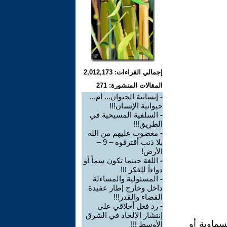
إجمالي القراءات: 2,012,173
المقالات المنشورة: 271
-
إنسانية الحيوان... أم...
حيوانية الإنسان!!!
-
السلفية المسيحية في
الطريق!!!
-
مغضوب عليهم من الله
بلا ذنب أقترفوه – 9 –
الأرض!
-
اللغة حينما تكون سماً أو
دواءاً للفكر !!!
-
المسئولية والمساءلة
داخل وخارج إطار عقيدة
القضاء والقدر!!!
-
رد فعل أخلاقي على
إنتشار الإلحاد في الشرق
سماوية أو
الأوسط !!!