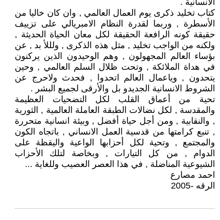
الانسانية .
كتاب تخليد ذكرى يوم العمال العالمي , وان كان خاليا من
الأسطرة , وربما لقدرة النظام الامبريالي على تزييف
حقيقة كونه الرافعة الحقيقة لكل معان الحياة الحديثة ,
ولكنه من الواجب تخليد , مثل هذه الذكرى , ولللأ بد , عن
بؤساء العالم المجهولون , وهم الوحيدون الذين يركنون
في هداة الملائكة , وتحت ظلال السلم العالمي , وحين
يتحدون , وياعمال العالم اتحدوا , فحدث ولاحرج عن
الشروط الانسانية الجديدو بل والأرقى لجميع البشر .
تحية من أعماق القلب لكل التضحيات العظيمة
والمقدسة , لكل نضالات الطبقة العاملة العالمية , الثورية
, والنقابية , ومن أجل حياة أفضل , وبيئة انسانية متحررة
, تنبع كرامتها من قدسية العمل الانساني , باتجاه الكون
والمجتمع , وتحية لكل أحزابها الواعية واليقظة على
الدوام , من كل التيارات , وبخاصة لتلك الأحزاب
الشيوعية المناضلة , في هذا العصر العصيب وللغاية ...
احمد مصارع
الرقه -2005