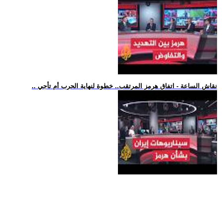
.. نقاش الساعة - اتفاق هرمز المرتقب.. خطوة لنهاية الحرب أم تأجي