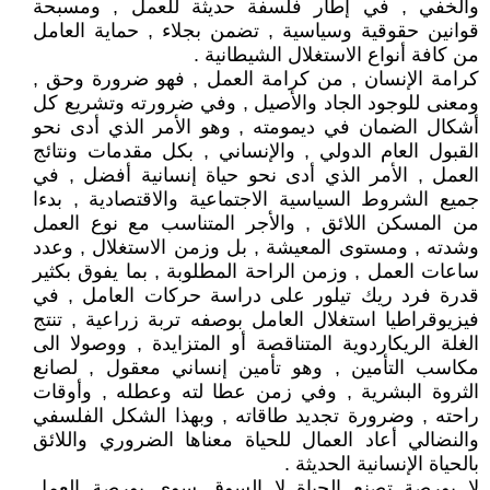
والخفي , في إطار فلسفة حديثة للعمل , ومسبحة
قوانين حقوقية وسياسية , تضمن بجلاء , حماية العامل
من كافة أنواع الاستغلال الشيطانية .
كرامة الإنسان , من كرامة العمل , فهو ضرورة وحق ,
ومعنى للوجود الجاد والأصيل , وفي ضرورته وتشريع كل
أشكال الضمان في ديمومته , وهو الأمر الذي أدى نحو
القبول العام الدولي , والإنساني , بكل مقدمات ونتائج
العمل , الأمر الذي أدى نحو حياة إنسانية أفضل , في
جميع الشروط السياسية الاجتماعية والاقتصادية , بدءا
من المسكن اللائق , والأجر المتناسب مع نوع العمل
وشدته , ومستوى المعيشة , بل وزمن الاستغلال , وعدد
ساعات العمل , وزمن الراحة المطلوبة , بما يفوق بكثير
قدرة فرد ريك تيلور على دراسة حركات العامل , في
فيزيوقراطيا استغلال العامل بوصفه تربة زراعية , تنتج
الغلة الريكاردوية المتناقصة أو المتزايدة , ووصولا الى
مكاسب التأمين , وهو تأمين إنساني معقول , لصانع
الثروة البشرية , وفي زمن عطا لته وعطله , وأوقات
راحته , وضرورة تجديد طاقاته , وبهذا الشكل الفلسفي
والنضالي أعاد العمال للحياة معناها الضروري واللائق
بالحياة الإنسانية الحديثة .
لا بورصة تصنع الحياة لا السوق سوى بورصة العمل