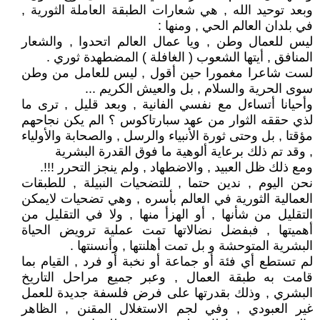
وبعد توحيد الله , هي شعارات الطبقة العاملة الثورية ,
في بلدان العالم الحي , ومنها :
ليس للعمال وطن , ويا عمال العالم اتحدوا , والشعار
المنافق , أيتها الشعوب ( الغافلة ) المضطهدة ثوري .
لست شاعرا مغمورا حين أقول , ليس للعامل من وطن
سوى الحرية والسلام , بل والعيش الكريم ...
وأحيانا أتساءل مع نفسي الفانية , وبعد قليل , ترى ما
لذي حققه الثوار من عهد سبارتاكوس ؟ الم يكن نجاحهم
مؤقتا , بل وحتى ثورة الأنبياء والرسل , والصحابة والأولياء
, وقد تم ذلك برعاية ألوهية ما فوق القدرة البشرية
ومع ذلك ظل العبيد , والاضطهاد , ولم ينجز التحرر !!!.
نحن اليوم , ندين حتما , للتضحيات النبيلة , للطبقات
العمالية الثورية في العالم بأسره , وهي تضحيات لايمكن
التقليل من شأنها , أو الهزأ منها , ولا في التقليل من
أهميتها , فبفضل نضالاتها تمت عملية ترويض الحياة
البشرية المتوحشة و بل تمت أهلنتها , وأنسنتها .
لم تستطع أي فئة أو جماعة أو نخبة أو فرد , القيام بما
قامت به طبقة العمال , وعبر جميع مراحل التاريخ
البشري , وذلك بقدرتها على فرض فلسفة جديدة للعمل
غير العبودي , وفي لجم الاستغلال المقنن , الظاهر