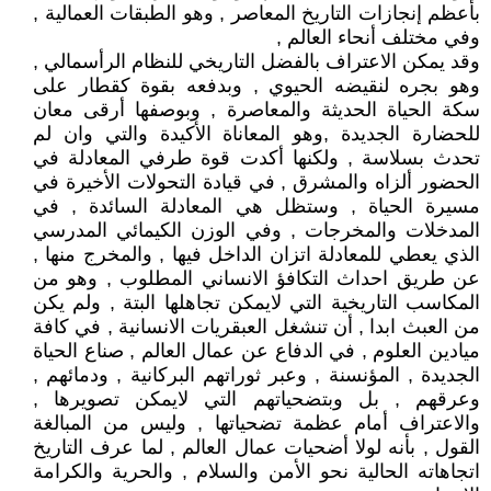
بأعظم إنجازات التاريخ المعاصر , وهو الطبقات العمالية ,
وفي مختلف أنحاء العالم ,
وقد يمكن الاعتراف بالفضل التاريخي للنظام الرأسمالي ,
وهو بجره لنقيضه الحيوي , وبدفعه بقوة كقطار على
سكة الحياة الحديثة والمعاصرة , وبوصفها أرقى معان
للحضارة الجديدة ,وهو المعاناة الأكيدة والتي وان لم
تحدث بسلاسة , ولكنها أكدت قوة طرفي المعادلة في
الحضور ألزاه والمشرق , في قيادة التحولات الأخيرة في
مسيرة الحياة , وستظل هي المعادلة السائدة , في
المدخلات والمخرجات , وفي الوزن الكيمائي المدرسي
الذي يعطي للمعادلة اتزان الداخل فيها , والمخرج منها ,
عن طريق احداث التكافؤ الانساني المطلوب , وهو من
المكاسب التاريخية التي لايمكن تجاهلها البتة , ولم يكن
من العبث ابدا , أن تنشغل العبقريات الانسانية , في كافة
ميادين العلوم , في الدفاع عن عمال العالم , صناع الحياة
الجديدة , المؤنسنة , وعبر ثوراتهم البركانية , ودمائهم ,
وعرقهم , بل وبتضحياتهم التي لايمكن تصويرها ,
والاعتراف أمام عظمة تضحياتها , وليس من المبالغة
القول , بأنه لولا أضحيات عمال العالم , لما عرف التاريخ
اتجاهاته الحالية نحو الأمن والسلام , والحرية والكرامة