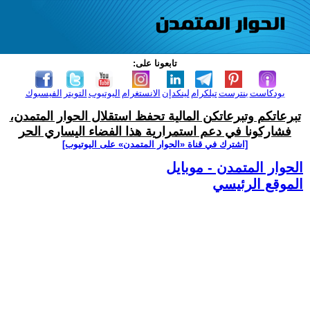
تابعونا على:
بودكاست
بنترست
تيلكرام
لينكدإن
الانستغرام
اليوتيوب
التويتر
الفيسبوك
تبرعاتكم وتبرعاتكن المالية تحفظ استقلال الحوار المتمدن،
فشاركونا في دعم استمرارية هذا الفضاء اليساري الحر
[اشترك في قناة ‫«الحوار المتمدن» على اليوتيوب]
الحوار المتمدن - موبايل
الموقع الرئيسي