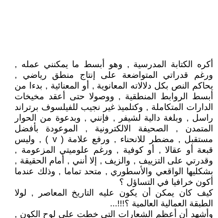
أكره الكتابة المدرسية , وهو أبسط ما يمكنني عمله ,
ورغم قدراتي المتواضعة على إنتاج منطق رياضي ,
يحاكم النص بكل دلالاته المعانوية , أو المعنائية , بدءا من
أبسط الروابط المنطقية , ووصولا حتى أعقد مخيخات
الدارات المتكاملة , وكتلميذ غير نجيب للفيلسوف برتراند
راسل , وبلغة دالية لشيفر , فإنني , وبدعوة من الحوار
المتمدن , الصحيفة الالكترونية , الموعودة بأفضل
مستقبل , مضطر للانحناء , ورفع علامة ( v ) , وليس
قبعة أو عقالا , أو كوفية , ورغم علوميتي المزعومة ,
وقدرتي على التزييف , والزيف , إلا أنني , أمام الحقيقة ,
بشكليها الواقعي والأسطوري , متحد تماما , وذلك عندما
أكون خرافيا في التساؤل ؟
كيف كان يمكن أن يكون عليه التاريخ المعاصر , لولا
الطبقة العمالية العالمية ؟!!!...
وأشهد أن أعظم الشعارات التي خطت على لوح الكون ,