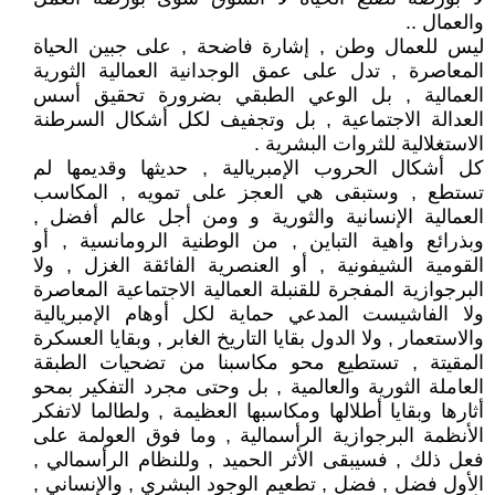
والعمال ..
ليس للعمال وطن , إشارة فاضحة , على جبين الحياة
المعاصرة , تدل على عمق الوجدانية العمالية الثورية
العمالية , بل الوعي الطبقي بضرورة تحقيق أسس
العدالة الاجتماعية , بل وتجفيف لكل أشكال السرطنة
الاستغلالية للثروات البشرية .
كل أشكال الحروب الإمبريالية , حديثها وقديمها لم
تستطع , وستبقى هي العجز على تمويه , المكاسب
العمالية الإنسانية والثورية و ومن أجل عالم أفضل ,
وبذرائع واهية التباين , من الوطنية الرومانسية , أو
القومية الشيفونية , أو العنصرية الفائقة الغزل , ولا
البرجوازية المفجرة للقنبلة العمالية الاجتماعية المعاصرة
ولا الفاشيست المدعي حماية لكل أوهام الإمبريالية
والاستعمار , ولا الدول بقايا التاريخ الغابر , وبقايا العسكرة
المقيتة , تستطيع محو مكاسبنا من تضحيات الطبقة
العاملة الثورية والعالمية , بل وحتى مجرد التفكير بمحو
أثارها وبقايا أطلالها ومكاسبها العظيمة , ولطالما لاتفكر
الأنظمة البرجوازية الرأسمالية , وما فوق العولمة على
فعل ذلك , فسيبقى الأثر الحميد , وللنظام الرأسمالي ,
الأول فضل , فضل , تطعيم الوجود البشري , والإنساني ,