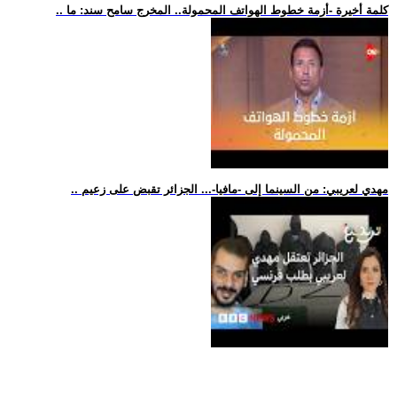
.. كلمة أخيرة -أزمة خطوط الهواتف المحمولة.. المخرج سامح سند: ما
.. مهدي لعريبي: من السينما إلى -مافيا-... الجزائر تقبض على زعيم