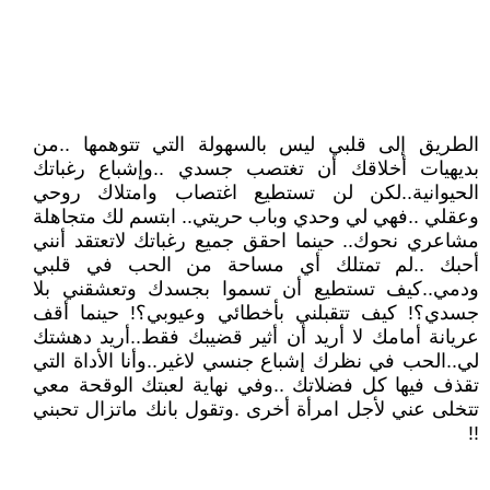
الطريق إلى قلبي ليس بالسهولة التي تتوهمها ..من
بديهيات أخلاقك أن تغتصب جسدي ..وإشباع رغباتك
الحيوانية..لكن لن تستطيع اغتصاب وامتلاك روحي
وعقلي ..فهي لي وحدي وباب حريتي.. ابتسم لك متجاهلة
مشاعري نحوك.. حينما احقق جميع رغباتك لاتعتقد أنني
أحبك ..لم تمتلك أي مساحة من الحب في قلبي
ودمي..كيف تستطيع أن تسموا بجسدك وتعشقني بلا
جسدي؟! كيف تتقبلني بأخطائي وعيوبي؟! حينما أقف
عريانة أمامك لا أريد أن أثير قضيبك فقط..أريد دهشتك
لي..الحب في نظرك إشباع جنسي لاغير..وأنا الأداة التي
تقذف فيها كل فضلاتك ..وفي نهاية لعبتك الوقحة معي
تتخلى عني لأجل امرأة أخرى .وتقول بانك ماتزال تحبني
!!