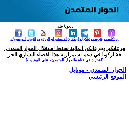
تابعونا على:
بودكاست
بنترست
تيلكرام
لينكدإن
الانستغرام
اليوتيوب
التويتر
الفيسبوك
تبرعاتكم وتبرعاتكن المالية تحفظ استقلال الحوار المتمدن،
فشاركونا في دعم استمرارية هذا الفضاء اليساري الحر
[اشترك في قناة ‫«الحوار المتمدن» على اليوتيوب]
الحوار المتمدن - موبايل
الموقع الرئيسي