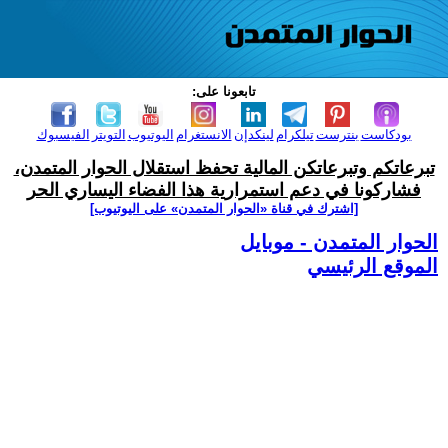
تابعونا على:
بودكاست
بنترست
تيلكرام
لينكدإن
الانستغرام
اليوتيوب
التويتر
الفيسبوك
تبرعاتكم وتبرعاتكن المالية تحفظ استقلال الحوار المتمدن،
فشاركونا في دعم استمرارية هذا الفضاء اليساري الحر
[اشترك في قناة ‫«الحوار المتمدن» على اليوتيوب]
الحوار المتمدن - موبايل
الموقع الرئيسي