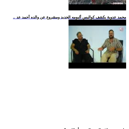
.. محمد عدوية يكشف كواليس ألبومه الجديد ومشروع عن والده أحمد عد