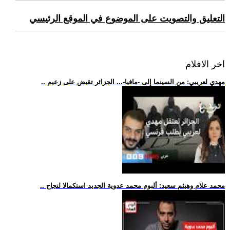
التعليق والتصويت على الموضوع في الموقع الرئيسي
اخر الافلام
.. مهدي لعريبي: من السينما إلى -مافيا-... الجزائر تقبض على زعيم
.. محمد علام وهيثم سعيد: ألبوم محمد عدوية الجديد استكمالا لنجاح