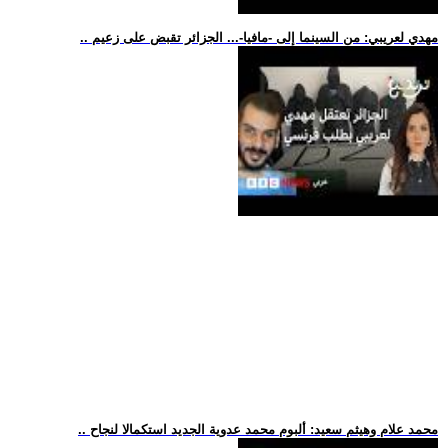
.. مهدي لعريبي: من السينما إلى -مافيا-... الجزائر تقبض على زعيم
.. محمد علام وهيثم سعيد: ألبوم محمد عدوية الجديد استكمالا لنجاح