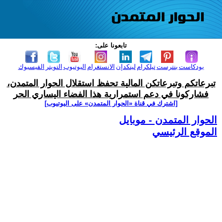
تابعونا على:
بودكاست
بنترست
تيلكرام
لينكدإن
الانستغرام
اليوتيوب
التويتر
الفيسبوك
تبرعاتكم وتبرعاتكن المالية تحفظ استقلال الحوار المتمدن،
فشاركونا في دعم استمرارية هذا الفضاء اليساري الحر
[اشترك في قناة ‫«الحوار المتمدن» على اليوتيوب]
الحوار المتمدن - موبايل
الموقع الرئيسي