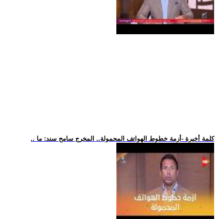
.. كلمة أخيرة -أزمة خطوط الهواتف المحمولة.. المخرج سامح سند: ما