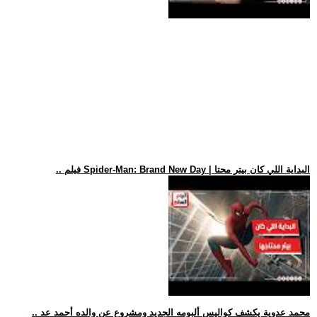
.. فيلم Spider-Man: Brand New Day | البداية اللي كان بيتر محتا
.. محمد عدوية يكشف كواليس ألبومه الجديد ومشروع عن والده أحمد عد