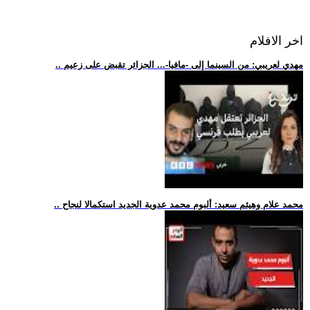
اخر الافلام
.. مهدي لعريبي: من السينما إلى -مافيا-... الجزائر تقبض على زعيم
.. محمد علام وهيثم سعيد: ألبوم محمد عدوية الجديد استكمالا لنجاح