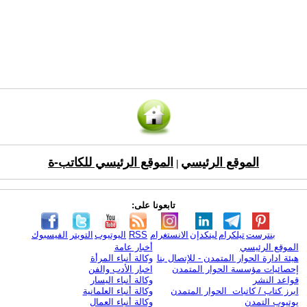
الموقع الرئيسي
الموقع الرئيسي للكاتب-ة
|
تابعونا على:
بنترست
تيلكرام
لينكدإن
الانستغرام
RSS
اليوتيوب
التويتر
الفيسبوك
الموقع الرئيسي
أخبار عامة
هيئة ادارة الحوار المتمدن - للإتصال بنا
وكالة أنباء المرأة
إحصائيات مؤسسة الحوار المتمدن
اخبار الأدب والفن
قواعد النشر
وكالة أنباء اليسار
ابرز كتاب / كاتبات الحوار المتمدن
وكالة أنباء العلمانية
يوتيوب التمدن
وكالة أنباء العمال