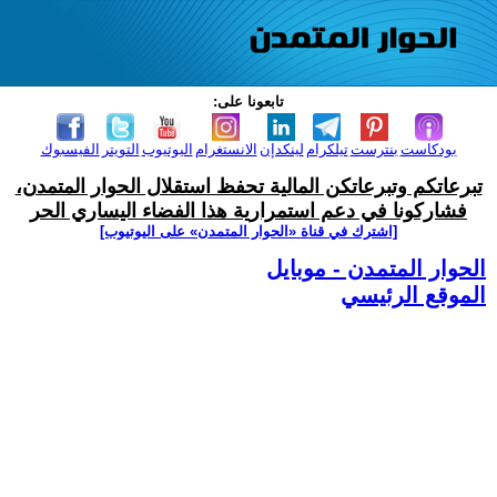
تابعونا على:
بودكاست
بنترست
تيلكرام
لينكدإن
الانستغرام
اليوتيوب
التويتر
الفيسبوك
تبرعاتكم وتبرعاتكن المالية تحفظ استقلال الحوار المتمدن،
فشاركونا في دعم استمرارية هذا الفضاء اليساري الحر
[اشترك في قناة ‫«الحوار المتمدن» على اليوتيوب]
الحوار المتمدن - موبايل
الموقع الرئيسي