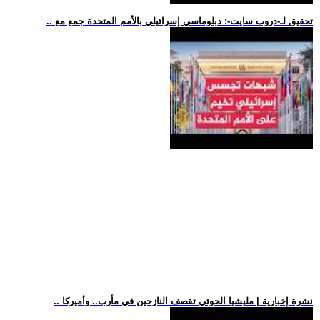
.. تحقيق لـ-دروب سايت-: دبلوماسي إسرائيلي بالأمم المتحدة جمع مع
.. نشرة إخبارية | مليشيا الحوثي تقصف النازحين في مأرب.. وأميركا