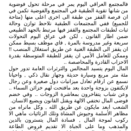
فالمجتمع العراقي اليوم يمر في مرحلة تحول فوضوية
من شانها تقوية الطبقية في المجتمع والفوضية تكمن في
ان فرصة القفز من طبقة الى اخرى اعلى منها (متاحة
للجميع) ففي المجتمعات الطبقية نلاحظ توازن وحالة
ثبات لطبقات المجتمع والقفز فيها مرتبط بالجهد الطبيعي
ضمن اطار القانون , لكن في عراق اليوم التحولات
سريعة وغير مدروسة بالمرة , فاي موظف بسيط ممكن
ان يقفز الى الطبقة الغنية عن طريق استغلال المنصب !!
وممكن للعامل الأمي ان يقفز للطبقة المتوسطة بقدرة
الاحزاب القادرة والمحاصصة ..
المال اليوم يتسيد المجالس والثرثرات العامة تدور حول
مئة متر مربع وسيارة حديثة وجهاز نقال ذكي , واحيانا
نسمع عن ارقام تعادل ميزانيات دول صغيرة وعن رجال
لايكتفون بزوجة واحدة بعد مافتحت لهم خزائن السماء ..
وعن شباب يتفاخرون بمعاشرة الزوجات .. وفي خضم
فوضى المال تختفي الالهة ويقتل القانون ويضيع الانسان.
الشعب ابعد مايكون عن طريق الله , وكل مانراه من
مظاهر الأسلمة وجيوش المشاة وتلك الرثائيات ماهي الا
ركوب لموجة المال , فسادة المال يتسترون بالدين
والمذهب وما على الجباة الا تقديم فروض الطاعة