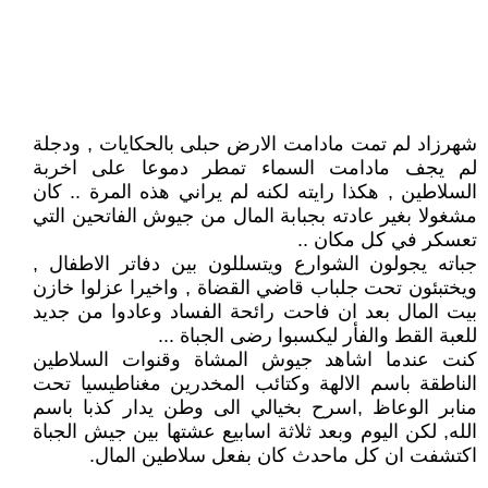
شهرزاد لم تمت مادامت الارض حبلى بالحكايات , ودجلة
لم يجف مادامت السماء تمطر دموعا على اخربة
السلاطين , هكذا رايته لكنه لم يراني هذه المرة .. كان
مشغولا بغير عادته بجبابة المال من جيوش الفاتحين التي
تعسكر في كل مكان ..
جباته يجولون الشوارع ويتسللون بين دفاتر الاطفال ,
ويختبئون تحت جلباب قاضي القضاة , واخيرا عزلوا خازن
بيت المال بعد ان فاحت رائحة الفساد وعادوا من جديد
للعبة القط والفأر ليكسبوا رضى الجباة ...
كنت عندما اشاهد جيوش المشاة وقنوات السلاطين
الناطقة باسم الالهة وكتائب المخدرين مغناطيسيا تحت
منابر الوعاظ ,اسرح بخيالي الى وطن يدار كذبا باسم
الله, لكن اليوم وبعد ثلاثة اسابيع عشتها بين جيش الجباة
اكتشفت ان كل ماحدث كان بفعل سلاطين المال.