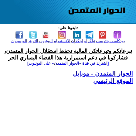
تابعونا على:
بودكاست
بنترست
تيلكرام
لينكدإن
الانستغرام
اليوتيوب
التويتر
الفيسبوك
تبرعاتكم وتبرعاتكن المالية تحفظ استقلال الحوار المتمدن،
فشاركونا في دعم استمرارية هذا الفضاء اليساري الحر
[اشترك في قناة ‫«الحوار المتمدن» على اليوتيوب]
الحوار المتمدن - موبايل
الموقع الرئيسي