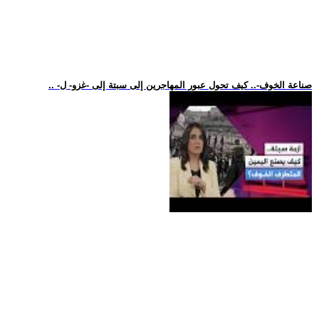
.. -صناعة الخوف-.. كيف تحول عبور المهاجرين إلى سبتة إلى -غزو- ل