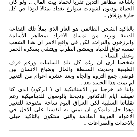
باشاعة مظاهر التدين تقربا لحماة بيت المال .. ولو كان
الحماة بوذيون لشهدت شوارع بغداد تمثالا لبوذا في كل
حارة وزقاق ..
بالتاكيد الشحن الطائفي هو الغاز الذي يملأ تلك الفقاعة
الدينية ويزيد من تمسك الافراد بمظاهر الأسلمة
والرزخون والتراث, لكن في واقع الامر ان هذا الشعب
نفسه تواق للحياة ويعشق الطرب وينتشي بسكرة الخمر
وعطر النساء ..
شخصيا ارى ان رغم كل تلك السلبيات ورغم قرف
الطبقية وحديث السلطة والمال وضياع الانسان بين
فوضى جمع الثروة والجاه وبعد عشرة اعوام من التغيير
لم يمت هذا الجسد بعد ..
واننا قد خرجنا من الاستاتيكية اي ( الركود) الذي كنا
نعيشه ايام الدكتاتور ونجحنا بالوصول للديناميكية رغم
تقلباتنا السلبية لكن العراق اليوم ساحة مفتوحة للتغيير
وهذا جل مايمكن ان نمني به انفسنا على الاقل في
الاعوام القريبة القادمة والتي ستكون بالتاكيد حبلى
بالاحداث والصراعات ..