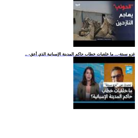
.. -غزو سبتة-... ما خلفيات خطاب حاكم المدينة الإسبانية الذي أعق