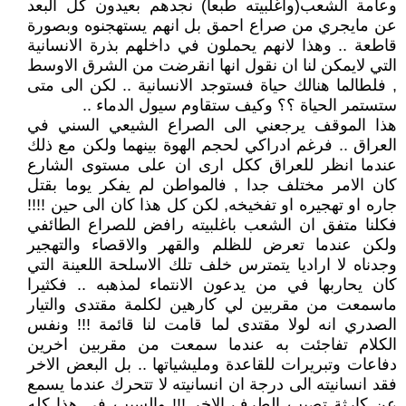
وعامة الشعب(واغلبيته طبعا) نجدهم بعيدون كل البعد
عن مايجري من صراع احمق بل انهم يستهجنوه وبصورة
قاطعة .. وهذا لانهم يحملون في داخلهم بذرة الانسانية
التي لايمكن لنا ان نقول انها انقرضت من الشرق الاوسط
, فلطالما هنالك حياة فستوجد الانسانية .. لكن الى متى
ستستمر الحياة ؟؟ وكيف ستقاوم سيول الدماء ..
هذا الموقف يرجعني الى الصراع الشيعي السني في
العراق .. فرغم ادراكي لحجم الهوة بينهما ولكن مع ذلك
عندما انظر للعراق ككل ارى ان على مستوى الشارع
كان الامر مختلف جدا , فالمواطن لم يفكر يوما بقتل
جاره او تهجيره او تفخيخه, لكن كل هذا كان الى حين !!!!
فكلنا متفق ان الشعب باغلبيته رافض للصراع الطائفي
ولكن عندما تعرض للظلم والقهر والاقصاء والتهجير
وجدناه لا اراديا يتمترس خلف تلك الاسلحة اللعينة التي
كان يحاربها في من يدعون الانتماء لمذهبه .. فكثيرا
ماسمعت من مقربين لي كارهين لكلمة مقتدى والتيار
الصدري انه لولا مقتدى لما قامت لنا قائمة !!! ونفس
الكلام تفاجئت به عندما سمعت من مقربين اخرين
دفاعات وتبريرات للقاعدة ومليشياتها .. بل البعض الاخر
فقد انسانيته الى درجة ان انسانيته لا تتحرك عندما يسمع
عن كارثة تصيب الطرف الاخر !!! والسبب في هذا كله