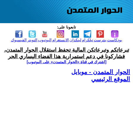
تابعونا على:
بودكاست
بنترست
تيلكرام
لينكدإن
الانستغرام
اليوتيوب
التويتر
الفيسبوك
تبرعاتكم وتبرعاتكن المالية تحفظ استقلال الحوار المتمدن،
فشاركونا في دعم استمرارية هذا الفضاء اليساري الحر
[اشترك في قناة ‫«الحوار المتمدن» على اليوتيوب]
الحوار المتمدن - موبايل
الموقع الرئيسي