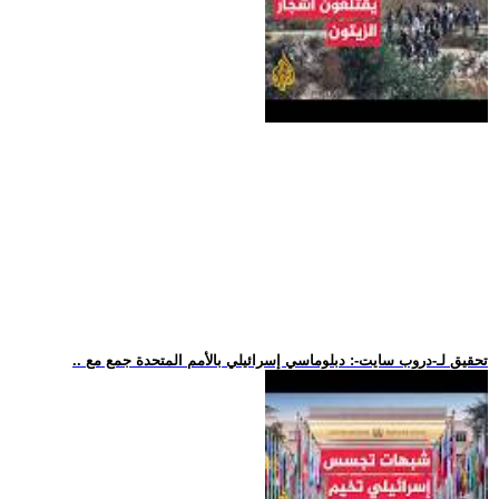
.. تحقيق لـ-دروب سايت-: دبلوماسي إسرائيلي بالأمم المتحدة جمع مع