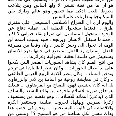
هو ان ما من فتنة تنتشر الا ولها اساس ومن يتلاعب
بخيوط اللعب اذكى مما نتصور وهو عالم ودارك بفن
السيكلوجيا ونظريات علم النفس ...
واليوم ارى ان الصراع الاسلامي المسيحي على مفترق
طرق .. فعندما ستتحول العملية الى عملية دفاع عن
الوجود سيتحول المسلسل الى صراع بقاء حيواني لا اكثر
, فعندما سيقتل الانسان ويرتجف قلبه بسبب اسمه لن
الومه اذا تحول الى وحش كاسر .. وان وقعنا بين مطرقة
الفعل وسندان رد الفعل سنضيع في حينها بذرة الانسان
وسنعيش في ظلمة الحقبة الحيوانية وغرائزها ...
من انتج الفلم كان يشاهد السوريات القصر اللتن نكحوا
على يد ابطال الحوريات .. وكان ينظر لطالبان التي ترجم
وتدفن النساء .. وكان ينظر لكذبة الربيع العربي الطائفي
.. وكان في معايشة روحية مع اسامة بن لادن والزرقاوي
بل انه كان يحتسي قهوة الصباح مع القرضاوي ... فلذلك
هو خلق صورة للاسلام ماخوذة من واقع التشدد والتسلف
الذي (يدعي) انتمائه للاسلام .. وهو نفسه من يستضيف
زكريا بطرس ويهلهل لحروب صليبية ويستنفر الكره
والاقصائية في قلوب المسيحيين ... ونحن في خضم هذا
وذاك ننسى بكل بساطة من هو المسيح ؟؟ وننسى من