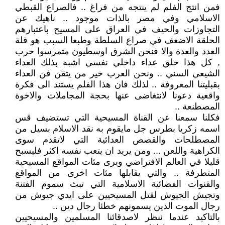
فمن انتج الفلم لم ينتجه من فراغ .. فالصراع القبطي
الاسلامي وفي مصر بالذات موجود .. ناهيك عن
التجاوزات والحيف في العراق على المسيح باعتبارهم
الحلقة الاضعف في صراع السلطة وطبعا السبب هو قلة
العدد والعدة والا فنحن الشرق اوسطيون متمرسوا حرب
, كل هذا خلق عداء داخلي نفسي اشبه بذلك العداء
الشيعي السني .. ونحن العرب خير من يتقن فن العداء
بقبليتنا المعروفة .. لذلك فان هذا الفلم يستند الى فكرة
واقعية دعونا لانتغاضى عنها بحجة المجاملات والاخوة
المصطنعة ..
فكلنا سمعنا عن القناة المسيحية التي تستضيف قس
اسمه زكريا بطرس جل مايقوم به نقد الاسلام بسيل من
المصطلحات والقصص العدائية التي لاتقدم سوى
الكراهية واللعن ... ومن يريد ان يتعب نفسه اكثر فليسبح
قليلا في العالم الافتراضي ويرى مئات المواقع المسيحية
المتطرفة .. والتي يقابلها مئات اخرى من المواقع
والقنوات الفضائية الاسلامية التي تبث سموم الفتنة
وتجيش الجيوش لقتل المسيحيين على ايدي جيوش من
رجال الموت الذين يسمونهم خطئا رجال دين ..
بالتاكيد عندما ننظر لاصدقائنا المسلمين والمسيحيين