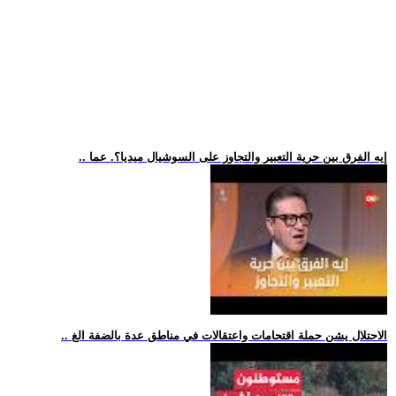
.. إيه الفرق بين حرية التعبير والتجاوز على السوشيال ميديا؟. عما
.. الاحتلال يشن حملة اقتحامات واعتقالات في مناطق عدة بالضفة الغ