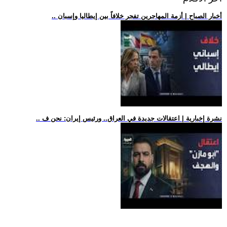
.. أخبار الصباح | أزمة المهاجرين تفجر خلافاً بين إيطاليا وإسبان
.. نشرة إخبارية | اعتقالات جديدة في العراق.. ورئيس إيران: نحن ف