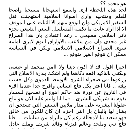
هو محمد ؟؟
لحد هذه اللحظة ارى واسمع استهجانا مسيحيا واضحا
للفلم ومنتجيه وارى اصواتا اسلامية استهجنت قتل
السفير الامريكي ولن اتوقع منهم الا الثبات على الموقف
الا اذا اراد عابث ما تكملة المسلسل السني الشيعي بجزء
ثاني اسلامي مسيحي .. رغم اعتقادي بان هذا الصراع
غير مجدي وان من يتلاعب بالاواراق اليوم لايرى امامه
سوى الصراع الاسلامي الاسلامي ولكن في السياسة
ممكن ان نتوقع الغير متوقع ...
اخيرا اقول قد لا اكون دينيا ولا اامن بمحمد او عيسى
ولكنني بالتاكيد افقه ذكاهما ولم اشكك ببذرة الاصلاح التي
زرعوها في صحراء الشرق الاوسط الدموي وكل حسب
بيئته .. فانا اعتز بكل نتاج انساني وافرح جدا عندما اقرء
في التاريخ عن ثورة ضد حاكم اهوج او تصحيح للمسار
يقوم به شريكي البشري .. فما انا وانتم عليه الان هو نتاج
عقولنا البشرية على مدار ملايين السننين التي تستحق ان
يشار لها بالبنان بل انني اجزم ان كان للكون من خالق
فهو سعيد بنا لامحالة رغم كل مانراه من سلبيات ... فانا
نتاج نبي وملحد وعالم فيزياء وقائد شريف وملك عادل