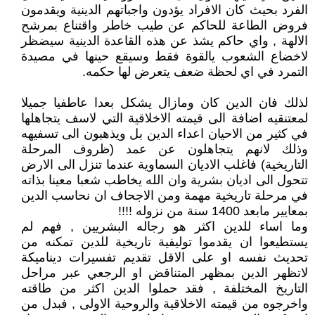
الفرد بحيث كان الافراد يؤدون واجباتهم الدينية ويقدمون
فروض الطاعة للحاكم عن طيب خاطر واقتناع بمرشح
الالهة , واي حاكم يشذ عن هذه القاعدة الدينية سيضظر
لاخضاع الشعوب يالقوة فقط وسيقع حينها في مصيدة
التمرد في اي لحظة ضعف يتعرض لها حكمه.
لذلك فان الدين كان ومازال يشكل بعدا عاطفيا جميلا
لمعتنقيه اضافة الى قيمته الاخلاقية التي لاسف يتجاهلها
في كثير من الاحيان اعداء الدين بل ويذهبون الى تسفيهه
وذلك لانهم يتجاهلون عن عمد (ظروف المرحلة
التاريخية) فاغلب الاديان السماوية عندما تنزل الى الارض
تتحول الى اديان بشرية وان الله يخاطب شعبا معينا بذاته
في مرحلة تاريخية مهمة ومن الاجحاف ان نحاسب الدين
بمعايير مابعد 1400 سنة من نزوله !!!!
وما اساء للدين اكثر هو رجاله البشريين , فهم لم
يستطيعوا ان يقدموا توليفية تاريخية للدين تمكنه من
تحديث نفسه او على الاقل تقديم تفسيرات ديناميكة
لاتظهر الدين بمظهر المتناقض او الرجعي عبر مراحل
التاريخ المختلفة , فقد حملوا الدين اكثر من طاقته
واخرجوه من قيمته الاخلاقية والروحية الاولى , فبدل من