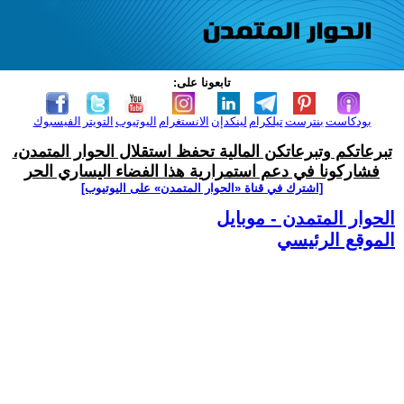
تابعونا على:
بودكاست
بنترست
تيلكرام
لينكدإن
الانستغرام
اليوتيوب
التويتر
الفيسبوك
تبرعاتكم وتبرعاتكن المالية تحفظ استقلال الحوار المتمدن،
فشاركونا في دعم استمرارية هذا الفضاء اليساري الحر
[اشترك في قناة ‫«الحوار المتمدن» على اليوتيوب]
الحوار المتمدن - موبايل
الموقع الرئيسي