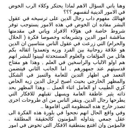
وهنا ياتي السؤال الاهم لماذا يحتكر وكلاء الرب الخوض
في الامور الدينية لنفسهم ؟؟؟
فهنالك مفهوم داب رجال الدين على ترسيخه في عقول
البشر مفاده ان الخوض في هذه الامور يستوجب توفر
شروط خاصة في هؤلاء الافراد وياتي في مقدمتها
مناقشة امور الدين وتشريعاته وخصوصا فكرة ( الحلال
والحرام) التي زرعت في عقول الناس متناسين ان الدين
هو علاقة روحانية بين الفرد وربه وتعمدوا اثقاله بكم
هائل من المؤلفات والعلوم المستحدثة ليبينوا للبشر انهم
هم اولو الالباب والراسخين في العلم , وهذا هو مفتاح
قدسيتهم عند جمهورهم , اما الجانب الثاني فيتضمن
التعمد في اظهار التدين للعامة والتميز في الشكل
والمظهر الخارجي بحيث اصبح لرجل الدين زيه الخاص
كزي الطبيب او العامل اثناء العمل .. وهذا المظهر بحد
ذاته يثير عاطفة العامة ويسهل تقبلهم للافكار التي
يطرحها رجال الدين, وينفر الناس من اي طروحات اخرى
تصدر خارج هذه المنظومة التي اقاموها ..
وفي واقع الحال انهم نجحوا في بلورة هذه الفكرة الى
عقل جمعي يتداوله المؤمنون كالحقيقة المطلقة .
فالمؤمن وان اقتنع بمنطقية الافكار التي تخوض في امور