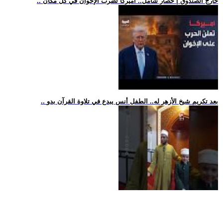
.. خارج الصندوق | حصار شامل.. أميركا تضرب الإخوان في كل مكان
.. بعد تكريم شيخ الأزهر له.. الطفل أنس يبدع في تلاوة القرآن بدو