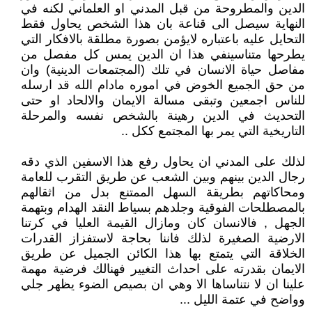
الدين والمطروحة من قبل المدني او العلماني لكنه في
النهاية سيصل الى قناعة بان هذا الشخص يحاول فقط
التحايل عليه باعتباره لايؤمن بصورة مطلقة بالافكار التي
يطرحها متناسينفي هذا ان الدين يمس كل مفصل من
مفاصل حياة الانسان في تلك (المجتمعات الدينية) وان
من حق الجميع الخوض في اموره مادام الله قد ارسله
للناس اجمعين وتبقى مسالة الايمان والالحاد او حتى
التحديث في الدين رهينة بالشخص نفسه والمرحلة
التاريخية التي يمر بها المجتمع ككل ..
لذلك على المدني ان يحاول رفع هذا الاسفين الذي دقه
رجال الدين بينهم وبين الشعب عن طريق التقرب للعامة
ومحاكاتهم بطريقة السهل الممتنع بدل من اثقالهم
بالمصطلحات الفوقية وجلدهم بسياط النقد الهدام وبتهمة
الجهل , فالانسان كان ومازال القيمة العليا في كرتنا
الارضية الصغيرة لذلك فاننا بحاجة لاستفزاز القدرات
الخلاقة التي يتمتع بها هذا الكائن الجميل عن طريق
الايمان بقدرته على احداث التغيير فهنالك فرضية مهمة
علينا ان لا نتناساها الا وهي ان بصيص الضوء يظهر جلي
وواضح في عتمة الليل ...