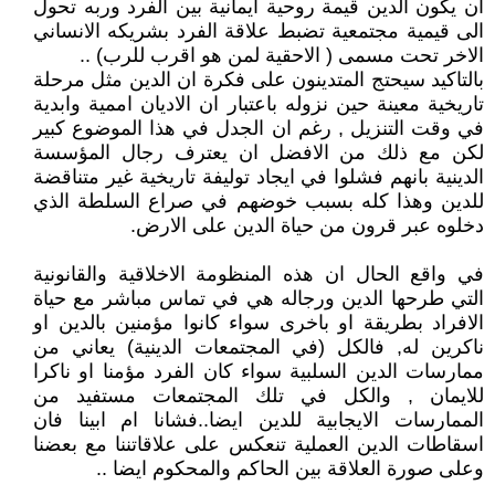
ان يكون الدين قيمة روحية ايمانية بين الفرد وربه تحول
الى قيمية مجتمعية تضبط علاقة الفرد بشريكه الانساني
الاخر تحت مسمى ( الاحقية لمن هو اقرب للرب) ..
بالتاكيد سيحتج المتدينون على فكرة ان الدين مثل مرحلة
تاريخية معينة حين نزوله باعتبار ان الاديان اممية وابدية
في وقت التنزيل , رغم ان الجدل في هذا الموضوع كبير
لكن مع ذلك من الافضل ان يعترف رجال المؤسسة
الدينية بانهم فشلوا في ايجاد توليفة تاريخية غير متناقضة
للدين وهذا كله بسبب خوضهم في صراع السلطة الذي
دخلوه عبر قرون من حياة الدين على الارض.
في واقع الحال ان هذه المنظومة الاخلاقية والقانونية
التي طرحها الدين ورجاله هي في تماس مباشر مع حياة
الافراد بطريقة او باخرى سواء كانوا مؤمنين بالدين او
ناكرين له, فالكل (في المجتمعات الدينية) يعاني من
ممارسات الدين السلبية سواء كان الفرد مؤمنا او ناكرا
للايمان , والكل في تلك المجتمعات مستفيد من
الممارسات الايجابية للدين ايضا..فشانا ام ابينا فان
اسقاطات الدين العملية تنعكس على علاقاتننا مع بعضنا
وعلى صورة العلاقة بين الحاكم والمحكوم ايضا ..