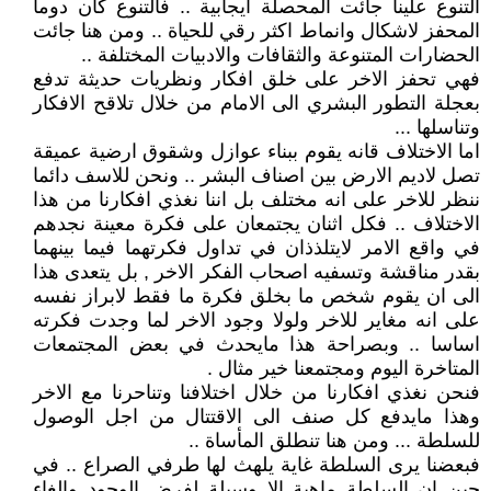
التنوع علينا جائت المحصلة ايجابية .. فالتنوع كان دوما
المحفز لاشكال وانماط اكثر رقي للحياة .. ومن هنا جائت
الحضارات المتنوعة والثقافات والادبيات المختلفة ..
فهي تحفز الاخر على خلق افكار ونظريات حديثة تدفع
بعجلة التطور البشري الى الامام من خلال تلاقح الافكار
وتناسلها ...
اما الاختلاف قانه يقوم ببناء عوازل وشقوق ارضية عميقة
تصل لاديم الارض بين اصناف البشر .. ونحن للاسف دائما
ننظر للاخر على انه مختلف بل اننا نغذي افكارنا من هذا
الاختلاف .. فكل اثنان يجتمعان على فكرة معينة نجدهم
في واقع الامر لايتلذذان في تداول فكرتهما فيما بينهما
بقدر مناقشة وتسفيه اصحاب الفكر الاخر , بل يتعدى هذا
الى ان يقوم شخص ما بخلق فكرة ما فقط لابراز نفسه
على انه مغاير للاخر ولولا وجود الاخر لما وجدت فكرته
اساسا .. وبصراحة هذا مايحدث في بعض المجتمعات
المتاخرة اليوم ومجتمعنا خير مثال .
فنحن نغذي افكارنا من خلال اختلافنا وتناحرنا مع الاخر
وهذا مايدفع كل صنف الى الاقتتال من اجل الوصول
للسلطة ... ومن هنا تنطلق المأساة ..
فبعضنا يرى السلطة غاية يلهث لها طرفي الصراع .. في
حين ان السلطة ماهية الا وسيلة لفرض الوجود والغاء