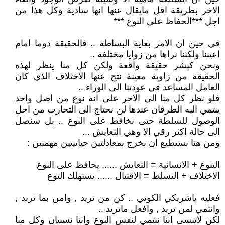
الاخر بطريقة اقل مايقال عنها انها سادية وكل هذا من
اجل ***الحفاظ على النوع ***
في حين ان الامر بغاية البساطة .. فالحقيقة دوما امام
اعيننا ولكننا نراها من زوايا مختلفة ..
ونحن كبشر حقيقة واقعة ولكن كل منا ينظر لهذه
الحقيقة من زاوية معينة نتج عنها الاختلاف الذي كان
العامل المساعد في عودتنا الى الوراء ..
فلو نظر كل منا الى الاخر على انه نوع من اصل واحد
ينتمي اليه الطرفان عندها لن نحتاج الى التحارب من اجل
الوصول للسلطة حتى نخافظ على النوع .. بل سنصل
الى حالة اكثر رقي الا وهي التعايش ...
ومن هنا نستطيع ان نخرج بمعادلتين حياتيتين مهمتين :
التنوع + الانسانية = التعايش ...... يحافظ على النوع
الاختلاف + التسلط = الاقتتال ...... يستهلك النوع
فعليه ياشريكي الكوني .. كن من تريد , وامن بما تريد ,
وانتمي لمن تريد , وافعل ماتريد ..
لكن لاتنسى اننا ننتمي لنفس النوع واننا نسبيان وكل منا