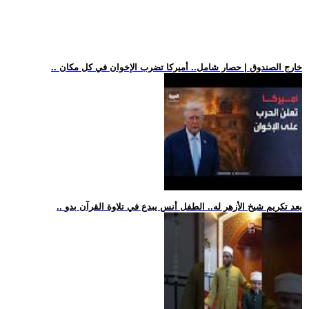
.. خارج الصندوق | حصار شامل.. أميركا تضرب الإخوان في كل مكان
.. بعد تكريم شيخ الأزهر له.. الطفل أنس يبدع في تلاوة القرآن بدو