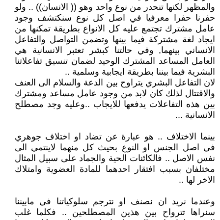
والمظهر لكنها تنحدر من نوع واحد وهو (( الانسان)) .. ولو
حفرنا حفرا معرفيا في اصل كل نوع سنكتشف وجود
عامل مشترك تجتمع عليه كل الانواع بطريقة تمكنها من
ايجاد لغة مشتركة فيما بينها وتضمن التواصل والتفاعل
الانساني بينهما, وفي حالتنا كبشر تعتبر الانسانية هي
العامل المساعد المشترك الوحيد لضمان تنسيق تفاعلاتنا
البشرية فيما بيننا بطريقة ايجابية وسلمية ..
لان التفاعل البشري يتراوح بين الدعة والسلام الى العنف
والاقتتال لذلك كان لابد من وجود عامل مساعد ومشترك
بين هذه التفاعلات يدفعها للايجاب ..وعليه وجد مصطلح
الانسانية ...
بينما الاختلاف .. هو عبارة عن تضاد او اختلاف جوهري
في اصل الجنس او النوع بحيث كل منهما لاينتمي الى
نفس الاصل .. فالكائنات الحية والجماد على سبيل المثال
مختلفان بسبب افتقار احدهما للمادة العضوية وامتلاك
الاخر لها ..
وعندما نريد ان نصنف او نترجم سلوكياتنا في مابيننا
سنراها تترواح بين هذين المصطلحين .. فكلما غلب