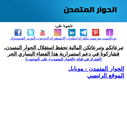
تابعونا على:
بودكاست
بنترست
تيلكرام
لينكدإن
الانستغرام
اليوتيوب
التويتر
الفيسبوك
تبرعاتكم وتبرعاتكن المالية تحفظ استقلال الحوار المتمدن،
فشاركونا في دعم استمرارية هذا الفضاء اليساري الحر
[اشترك في قناة ‫«الحوار المتمدن» على اليوتيوب]
الحوار المتمدن - موبايل
الموقع الرئيسي