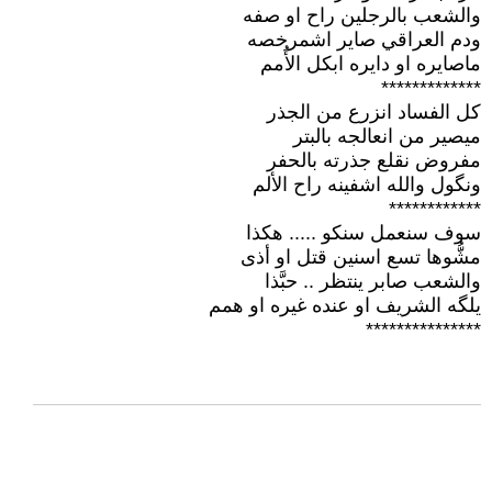
والشعب بالرجلين راح او صفه
ودم العراقي صاير اشمرخصه
ماصايره او دايره ابكل الأُمم
*************
كل الفساد انزرع من الجذر
ميصير من انعالجه بالبتر
مفروض نقلع جذرته بالحفر
ونگول والله اشفينه راح الألم
************
سوف سنعمل سنكو ..... هكذا
مشُّوها تسع اسنين قتل او أذى
والشعب صابر ينتظر .. حبَّذا
یلگه الشریف او عنده غيره او همم
***************