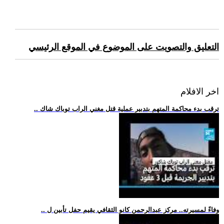
التعليق والتصويت على الموضوع في الموقع الرئيسي
اخر الافلام
.. ترقب بدء محاكمة المتهم بتدبير عملية قتل مغني الراب توباك شاك
.. وفاءً لمسيرته.. مركز عبدالرحمن كانو الثقافي يقيم حفل تأبين ل