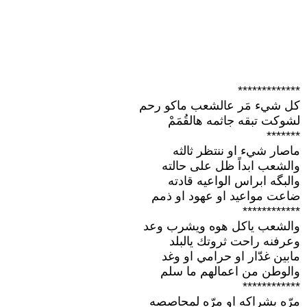
*************
كل شيء مَر عالشعب ماكو رحم
لشوكت تبقه جاثمه هالقُمَمْ
*******
ماصار شيء او ننتظر ثالثه
والشعب ابداً ظل على حالته
والبگه ابراس الواعيه قادته
ضاعت مواعيد او عهود او ذمم
************
والشعب ياكل هوه ويشرب وعد
وعرفنه راحت ثروتك يالبلد
مابين غدّار او حرامي او وغد
والوطن من اعمالهم ما سلم
************
مرّه بشراكه او مرّه لمحاصصه