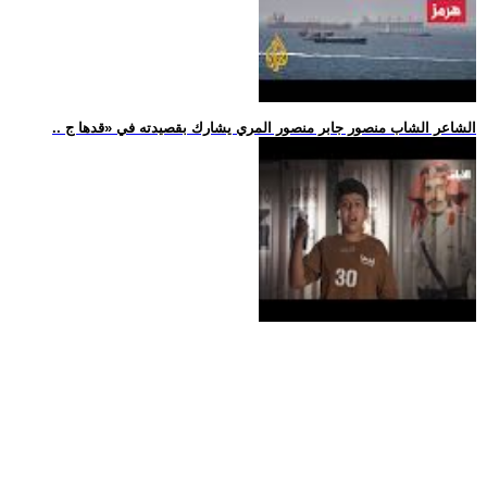
.. الشاعر الشاب منصور جابر منصور المري يشارك بقصيدته في «قدها ج