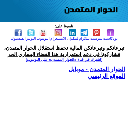
تابعونا على:
بودكاست
بنترست
تيلكرام
لينكدإن
الانستغرام
اليوتيوب
التويتر
الفيسبوك
تبرعاتكم وتبرعاتكن المالية تحفظ استقلال الحوار المتمدن،
فشاركونا في دعم استمرارية هذا الفضاء اليساري الحر
[اشترك في قناة ‫«الحوار المتمدن» على اليوتيوب]
الحوار المتمدن - موبايل
الموقع الرئيسي