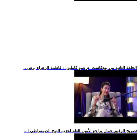
.. الحلقة الثانية من بودكاست -نزعمو كاملين- : فاطمة الزهراء برص
.. تصريح الرفيق جمال براجع الأمين العام لحزب النهج الديمقراطي ا