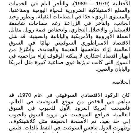
الأفغانية (1979 – 1989)، والتأخر التام في الخدمات
والسلع الاستهلاكية الضرورية للحياة اليومية وصناعتها،
والمستوى الرديء جدًا في الصناعات الثقيلة، وتطور وحيد
الجانب، والتأخر في الزراعة رغم مساحات شاسعة
للاستثمار، والاختلال التجاري، وانخفاض قيمة روبل مقابل
العملة الأوروبية والأمريكية واليابانية والصينية، قد شل
الاقتصاد الامبراطوري السوفييتي نهائيًا في السوق
العالمية إزاء منافسيها القديمة والجديدة، وأَسْرَعَ من
انهيار اقتصاد احتكاري لا يمكنه الوقوف إزاء مزاحميه في
السوق التي كانت تديرُها قوى صناعية كبيرة مثل أمريكا
واليابان والصين.
الخلاصة:
كان الركود الاقتصادي السوفييتي في عام 1970، قد
ساهم في الخفض من موقع السوفييت في العالم،
فأصبحت أمريكا المزود الأول للحبوب في السوق
العالمية، فتراجع السوفييت عن تزويد السوق بالحبوب
إلى حد بعيد، ثم الأسلحة الخفيفة مثل كلاشينكوف،
وظهرت الدول تنافس السوفيت في النفط بالذات. فليس