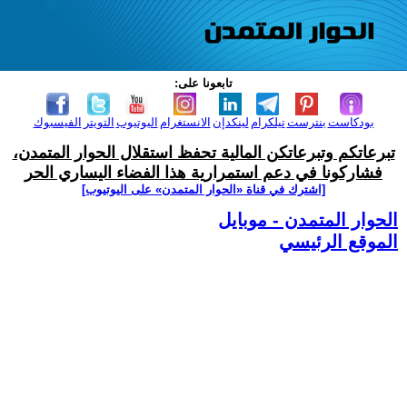
تابعونا على:
بودكاست
بنترست
تيلكرام
لينكدإن
الانستغرام
اليوتيوب
التويتر
الفيسبوك
تبرعاتكم وتبرعاتكن المالية تحفظ استقلال الحوار المتمدن،
فشاركونا في دعم استمرارية هذا الفضاء اليساري الحر
[اشترك في قناة ‫«الحوار المتمدن» على اليوتيوب]
الحوار المتمدن - موبايل
الموقع الرئيسي