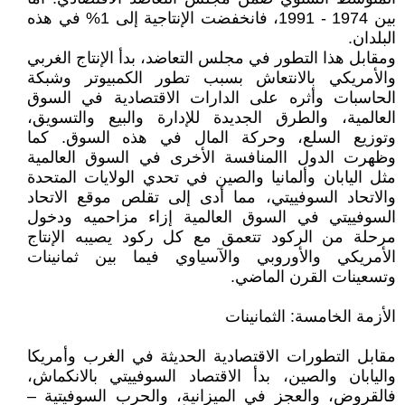
بين 1974 - 1991، فانخفضت الإنتاجية إلى 1% في هذه
البلدان.
ومقابل هذا التطور في مجلس التعاضد، بدأ الإنتاج الغربي
والأمريكي بالانتعاش بسبب تطور الكمبيوتر وشبكة
الحاسبات وأثره على الدارات الاقتصادية في السوق
العالمية، والطرق الجديدة للإدارة والبيع والتسويق،
وتوزيع السلع، وحركة المال في هذه السوق. كما
وظهرت الدول االمنافسة الأخرى في السوق العالمية
مثل اليابان وألمانيا والصين في تحدي الولايات المتحدة
والاتحاد السوفييتي، مما أدى إلى تقلص موقع الاتحاد
السوفييتي في السوق العالمية إزاء مزاحميه ودخول
مرحلة من الركود تتعمق مع كل ركود يصيبه الإنتاج
الأمريكي والأوروبي والآسياوي فيما بين ثمانينات
وتسعينات القرن الماضي.
الأزمة الخامسة: الثمانينات
مقابل التطورات الاقتصادية الحديثة في الغرب وأمريكا
واليابان والصين، بدأ الاقتصاد السوفييتي بالانكماش،
فالقروض، والعجز في الميزانية، والحرب السوفيتية –