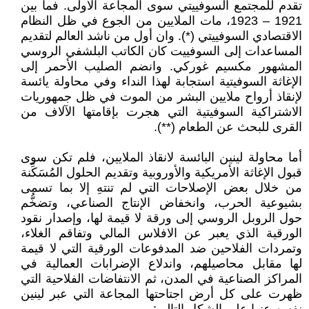
تقدم للمجتمع السوفييتي سوى المجاعة الأولى. فما بين
1921 – 1923، مات الملايين من الجوع في ظل النظام
الاقتصادي السوفييتي (*). وان أول من ناشد العالم لتقديم
المساعدات إلى السوفييت كان الكاتب البلشفي الروسي
المشهور مكسيم غوركي. وانضم الصليب الأحمر إلى
الإغاثة السوفيتية استجابة لهذا النداء وفي محاولة يائسة
لإنقاذ أرواح ملايين البشر من الموت في ظل جمهوريات
الاشتراكية السوفيتية التي هجرت بإقامتها الآلاف من
القرى للبحث عن الطعام (**).
أما محاولة لينين البائسة لانقاذ الملايين، فلم تكن سوى
قبول الإغاثة الأمريكية والأوروبية وتقديم الحلول المُسَكِّنة
من خلال بعض الإصلاحات التي لم تنتهِ إلا بما تسمى
بشيوعية الحرب، وانخفاض الإنتاج الصناعي، وتضخُّم
حول الروبل الروسي إلى ورقة لا قيمة لها، وإصدار نقود
الورقية الذي يعبر عن الافلاس المالي وتفاقم الغلاء،
وتمردات الفلاحين ضد المدفوعات الورقية التي لا قيمة
لها مقابل محاصيلهم، واندلاع الإضرابات العمالية في
المراكز الصناعية في المدن، ثم الانتفاضات الفلاحية التي
ظهرت على كل أرض اجتاحتها المجاعة التي عبر لينين