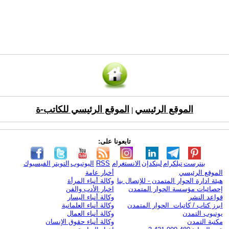
الموقع الرئيسي
الموقع الرئيسي للكاتب-ة
|
تابعونا على:
بنترست
تيلكرام
لينكدإن
الانستغرام
RSS
اليوتيوب
التويتر
الفيسبوك
الموقع الرئيسي
أخبار عامة
هيئة ادارة الحوار المتمدن - للإتصال بنا
وكالة أنباء المرأة
إحصائيات مؤسسة الحوار المتمدن
اخبار الأدب والفن
قواعد النشر
وكالة أنباء اليسار
ابرز كتاب / كاتبات الحوار المتمدن
وكالة أنباء العلمانية
يوتيوب التمدن
وكالة أنباء العمال
مكتبة التمدن
وكالة أنباء حقوق الإنسان