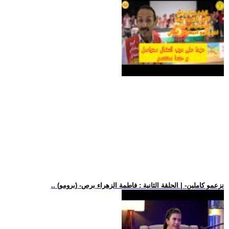
.. (برومو) -نزعمو كاملين- | الحلقة الثانية : فاطمة الزهراء برص