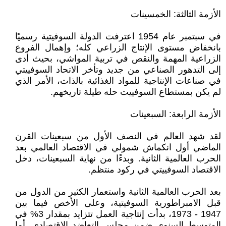
الأزمة الثالثة: الخمسينات
في سبتمبر عام 1954 اعترفت الدولة السوفيتية رسميًا
بانخفاض مستوى الإنتاج الزراعي كله؛ وإهمال الفروع
الزراعية المهمة والنقص في تربية المواشي، بحيث أدى
إلى التدهور الصناعي من جديد وتأخر الاتحاد السوفييتي
في صناعات الإنتاجية للمواد الغذائية بالذات، الأمر الذي
لم يكن بمستطاع السوفييت حله طيلة تاريخهم.
الأزمة الرابعة: السبعينات
لقد شهد العالم في النصف الأول من سبعينات القرن
الماضي أول انكماش شمولي في الاقتصاد العالمي بعد
الحرب العالمية الثانية. وبدءًا من نهاية السبعينات، دخل
الاقتصاد السوفييتي في ركود منتظم.
بعد الحرب العالمية الثانية واستعمار الكثير من الدول من
قبل الامبراطورية السوفيتية، وعلى الأخص فيما بين
1947 - 1973، بدأت إنتاجية العمل تتزايد بمقدار 3% في
المتوسط السنوي ضمن مجلس التعاضد الاقتصادي. أما