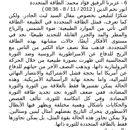
6 - عزيزنا الرفيق فؤاد محمد: الطاقة المتجددة
انور نجم الدين ( 2012 / 11 / 8 - 08:36 )
شكرًا لتبليغي بخصوص مقال السيد ليث الجادر. ولكن
كما تعرف، فمثل الطاقة المتجددة في الطبيعة -الطاقة
التي تأتي من الموارد الطبيعية: ضوء الشمس والرياح
والمطر والمد والجزر القابلة للتجديد طبيعيًا- نجد في
مستوى الأفكار أيضًا، حالات مشابهة بهذه الطاقة
المتجددة، فذهب مثلا نصف حياة الكثير من الناس مع
الريح للدفاع عن الامبراطورية الروسية وضد الثورة
المجالسية التي ظهرت بصورة طبيعية من خلال الحركة
البروليتارية ذاتها، ويذهب النصف الآخر من حياتهم للدفاع
عن أمريكا اما بحجة فشل الاشتراكية والانتصار النهائي
لليبرالية، واما بحجة نهاية الرأسمالية الأمريكية. وهذه
الحالة يمكن تفسيرها فقط بالعلاقة بين الثورة والثورة
المضادة، ففي ضعف الثورة نجد تجديد طاقة الثورة
المضادة. وفي كل انتكاسة للثورة، تتألف القصص
والحكايات بأشكال وهمية مختلفة ويظهر فيها الأبطال
الاسطوري يتحرك التاريخ بفضلهم أمثال لينين وستالين.
ولا يمكن تجاوز هذه الحالة بقوة المثل، بل يمكن تجاوزها
فقط بالطاقة المتجددة للثورة ذاتها.