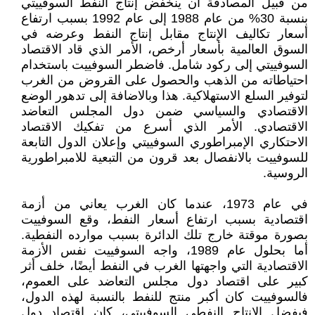
من قبيل المصادفة أن ينخفض إنتاج النفط السوفييتي
بنسبة 30% من عام 1988 إلى عام 1992 بسبب ارتفاع
أسعار تكاليف الإنتاج مقابل إنتاج النفط وعرضه في
السوق العالمية بأسعار أرخص، الأمر الذي قاد الاقتصاد
السوفييتي إلى ركود شامل. فاضطر السوفييت باستخدام
احتياطاته من الذهب والحصول على القروض من الغرب
لتوفير السلع الاستهلاكية. هذا وبالاضافة إلى تدهور الوضع
الاقتصادي والسياسي ضمن دول المجلس التعاضد
الاقتصادي. الأمر الذي أسرع من تفكيك الاقتصاد
الاحتكاري الإمبراطوري السوفييتي وإعلان الدول التابعة
للسوفييت بالانفصال بعد قرون من التبعية للامبراطورية
الروسية.
في عام 1973، عندما كان الغرب يعاني من أزمة
اقتصادية بسبب ارتفاع أسعار النفط، وقع السوفييت
بصورة موقتة خارج تلك الدائرة بسبب موارده النفطية.
أما بحلول عام 1989، واجه السوفييت نفس الأزمة
الاقتصادية التي واجهتها الغرب في النفط أيضًا، خلف أثر
كبير على اقتصاد دول مجلس التعاضد على العموم،
فالسوفييت كان أكبر منتج للنفط بالنسبة لهذه الدول،
فبفضل الإنتاج النفطي السوفييتي، كان اقتصاد دول