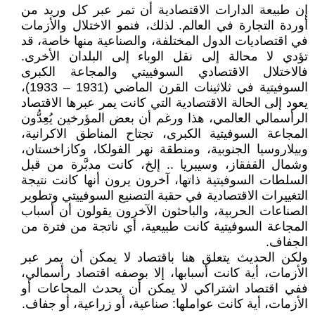
إن طبيعة الدارات الاقتصادية أن تمر عبر كل وريد من
أوردة التجارة في العالم. لذلك، فنمو الاختلال والأزمات
في اقتصاديات الدول المختلفة، والصناعية منها خاصة، قد
تؤدي لا محالة إلى نقل الوباء إلى البلدان الأخرى.
فالاختلال الاقتصادي السوفييتي والمجاعة الكبرى
السوفيتية في ثلاثينات القرن الماضي (1931 – 1933)،
يعود إلى الحالة الاقتصادية التي كانت يمر عبرها الاقتصاد
الرأسمالي العالمي، هذا ورغم أن بعض المؤرخين يُعِدُّون
المجاعة السوفيتية الكبرى، تجتاح المناطق الاكرانية،
وبيلاروسيا الجنوبية، ومنطقة نهر الفولكا، وكازاخستان،
وشمال القفقاز، وسيبريا .. إلخ، كانت مدبَّرة من قبل
السلطات السوفيتية ذاتها، آخرون يرون أنها كانت نتيجة
التغييرات الاقتصادية في حقبة التصنيع السوفييتي وتطوير
الصناعات الحربية، والباحثون الآخرون يقولون أن أسباب
المجاعة السوفيتية كانت طبيعية، أي ناتجة من فترة من
الجفاف.
ولكن الحديث يتعلق هنا باقتصاد لا يمكن أن يمر عبر
الأزمات، أية كانت أسبابها، إلا بوصفه اقتصاد رأسمالي،
ففي اقتصاد اشتراكي لا يمكن أن يحدث المجاعات أو
الأزمات، أية كانت عواملها: صناعية، أو زراعية، أو جفاف.