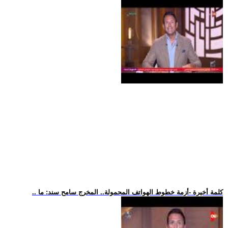
.. كلمة أخيرة -أزمة خطوط الهواتف المحمولة.. المخرج سامح سند: ما