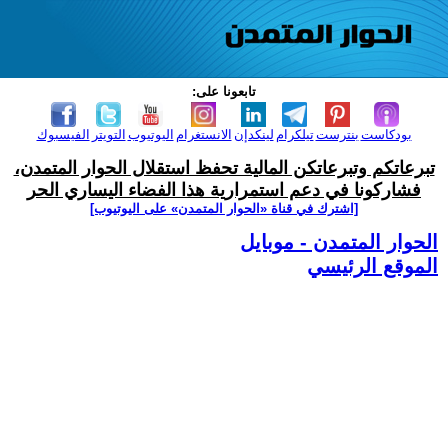
تابعونا على:
بودكاست
بنترست
تيلكرام
لينكدإن
الانستغرام
اليوتيوب
التويتر
الفيسبوك
تبرعاتكم وتبرعاتكن المالية تحفظ استقلال الحوار المتمدن،
فشاركونا في دعم استمرارية هذا الفضاء اليساري الحر
[اشترك في قناة ‫«الحوار المتمدن» على اليوتيوب]
الحوار المتمدن - موبايل
الموقع الرئيسي