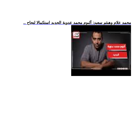
.. محمد علام وهيثم سعيد: ألبوم محمد عدوية الجديد استكمالا لنجاح