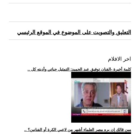
التعليق والتصويت على الموضوع في الموقع الرئيسي
اخر الافلام
.. كلمة أخيرة -الفنان توفيق عبد الحميد: التمثيل حياتي وأديته كل
.. مين قالك إن بره مصر العلماء أشهر من لاعبي الكرة أو الفنانين؟