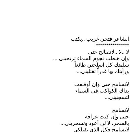
الشاعر فتحي غريب ..يكتب
****************
لا ..لا ..لاتصالح حتى
وإن هبطت نجوم السماء ترتجيني ...
سلمتك كل اسلحتي طائعاً
ورأيتك بها غدراً تقتليني...
لاتسامح حتى وإن أوقـفت
يداك الكواكب فى السماء
لتسجنيني...
لاتسامح
حتى وإن كنت عرافة
بالسحر، لا لن أعود وتسحرينى...
لاتسامح فكل الذى يقتلكى