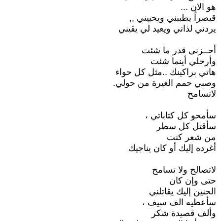
هو الان ...
قيصراً يطببني ويحييني ,,
يردني لذاتي ويعيد لي يقيني
أحــزني قدر ما شئت
وأرحلي أينما شئت
هاتي براكينك ..مثل كل حواء
وصبي حمم الغيرة من حولي.
لاتسامح
سأمحو كل كتاباتي ،
سأقتل كل سطر
من شعر كنت
أغرده إليك أو كان يناجيك
لاتصالح ولا تسامح
حتى وإن كان
الحنين إليك يقاتلني
سأعطيه الف سيف ،
وألف قصيدة شكر