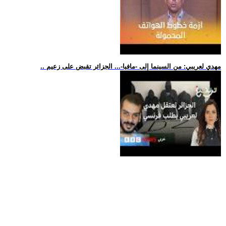
.. مهدي لعريبي: من السينما إلى -مافيا-... الجزائر تقبض على زعيم