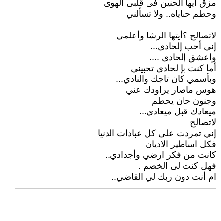
مزق أيها الحنين فى قلبى الهوى
وحطم حناياه.. ولا تسألني
لاتصالح ؟أيتها الرشا وأعلمي
إنى أحب إلحادى...
واعشق إلحادى ....
أما كنت بإ لحادى تحبينى
وبأسمي كان تاجك والنادي...
هوس ماصار يراودك عني
وجنون حان يحطم
ميعادك قبل ميعادي...
لاتصالح
إني تمردت على كل عبادات الدنيا
فكل اساطير الاديان
كانت من فكر ارضي وأجدادي..
فهل كنت لى الخصم .
ام أنت دون ربك لي القاضي..