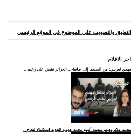
التعليق والتصويت على الموضوع في الموقع الرئيسي
اخر الافلام
.. مهدي لعريبي: من السينما إلى -مافيا-... الجزائر تقبض على زعيم
.. محمد علام وهيثم سعيد: ألبوم محمد عدوية الجديد استكمالا لنجاح