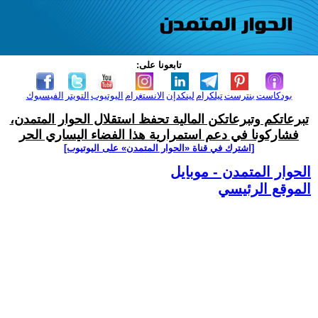
تابعونا على:
بودكاست
بنترست
تيلكرام
لينكدإن
الانستغرام
اليوتيوب
التويتر
الفيسبوك
تبرعاتكم وتبرعاتكن المالية تحفظ استقلال الحوار المتمدن،
فشاركونا في دعم استمرارية هذا الفضاء اليساري الحر
[اشترك في قناة ‫«الحوار المتمدن» على اليوتيوب]
الحوار المتمدن - موبايل
الموقع الرئيسي