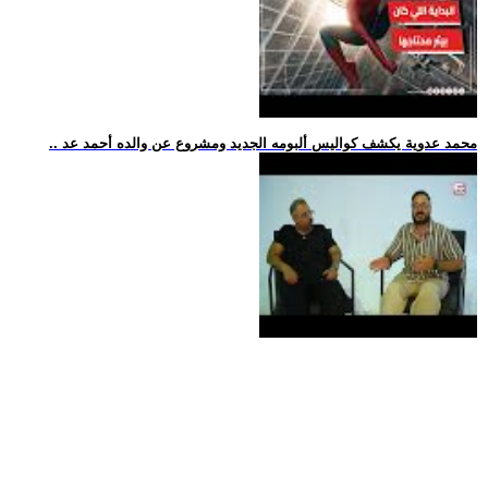
.. محمد عدوية يكشف كواليس ألبومه الجديد ومشروع عن والده أحمد عد