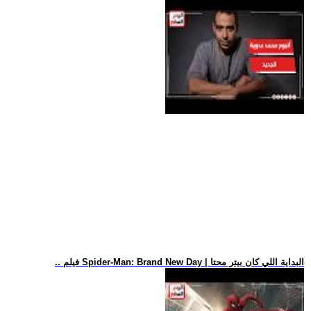
.. فيلم Spider-Man: Brand New Day | البداية اللي كان بيتر محتا