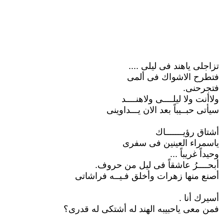
تزاجلى ياهند فى ليلى ....
فتطرح الاشواك فى ألمى
فتجرحنى.
ولاأنت ولا ليلــــى ولاهنــــد
سيأتى حبــيباً بعد الان يـــداوينى
أشتاق رؤيـــــــاك
ياسمراء العينين فى سفرى
وحيداً غريباً ...
أبحــــرُ عاشقاً فى ليل من حروف.
أصنع منها زهرات وأخلق فـيــه فراشاتى
أسيرك أنا .
فمن معى ياحبيبه الهند له أشتكى له قدرى؟