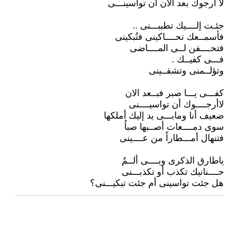
لا أرجوك بعد الان أن تواسينـــى
جئـت إلــــيك تطببـــنى ..
فأسمــعك تحــــاكينى فتُبكينى
فتحــــفن لــى المــــاضى
فـــى كفيــك .
وتؤلــمنى وتشقــينى
كفـــى يـــا صبر فبــعد الان
لاأرجــــوك أن تواسيــــنى
ضعيف أنا ومابـــى يد إليك أملكها
سوى دمــــعات أصــبها صباُ
فتنهال أمـــطاراً من عــــينى
ياطارق الذكرى وبــــى ألــمٌ
حــــنانيك تكذب أو تكذبـــنى
هل جئت تواسينى أم جئت تبكيـــنى؟