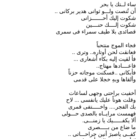
ساء لــتك يا بحر
أن تُنصت ولـــو ثوانى هدير بركانى ..
شكوت إليك أحـــــــزانى
شكوت إلــــك حنــــين
قصائدى بلا طيف سمراء فى سمرى
فجاء الموج منتحباً
فعانقت لحن أوتاره.. وترى ..
فأ لقيت إليه بكاء أشعارى ...
فاعــــادها مهتاج..
فأبكانى ..فسكنت موجاته حزناً
وألقاها وبهِ خجلا على قدمى
أخفيت براحتى وجهى لساعات
وقلت هوناً عليك يانفسى ... لاح
بك الفجر.... واخـــــتفى قمرى
فهمست مرايــاه بالصدى حـــولى
ألا يكفــــــيك يا زمنـــى.
ما ضاع من بـــــصرى
كفــى ياصبرَ أنين جراحـــاتى ..