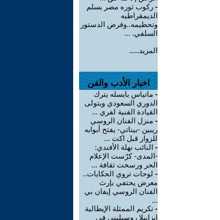
-
ركوب ثوره مصر بسلم
الديمقراطيه
وتحطيمه..وفرض الدستور
السلفي. ...
المزيد.....
اخبار الأدب والفن
-
ماتياس يايسله يترك
الدوري السعودي ويتولى
القيادة الفنية لفري ...
-
منزل الفنان الروسي
ريبين -بيناتي- يفتح أبوابه
للزوار قبل اكت ...
-
النائب نهلة الأفندي:
-المدى- كرّست الإعلام
الحر ورسخت ثقافة ...
-
لوحات تروي الحكايات..
معرض يحتفي بإرث
الفنان الروسي إيفان بي
...
-
تكريم الممثلة الإيطالية
إيزابيلا روسيليني في