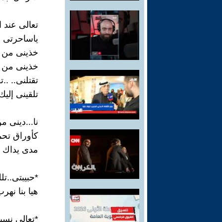
تعالى عند ال
ياساحرتى ..
خذينى من 
خذينى من أ
تقتلنى.. ..ت
تلقينى إليك 
نا...دينى م
كأوراق تحمل
مدى يداك 
*حبيبتى..تل
هيا بنا نهرب
*تعالى نسبح