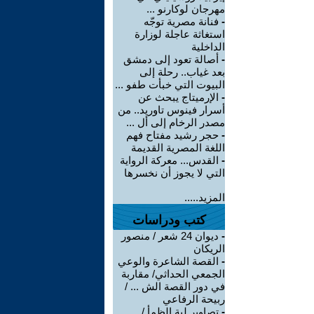
مهرجان لوكارنو ...
-
فنانة مصرية توجّه
استغاثة عاجلة لوزارة
الداخلية
-
أصالة تعود إلى دمشق
بعد غياب.. رحلة إلى
البيوت التي خبأت طفو ...
-
الإرميتاج يبحث عن
أسرار فينوس تاوريد.. من
مصدر الرخام إلى أل ...
-
حجر رشيد مفتاح فهم
اللغة المصرية القديمة
-
القدس... معركة الرواية
التي لا يجوز أن نخسرها
المزيد.....
كتب ودراسات
-
ديوان 24 شعر / منصور
الريكان
-
القصة الشاعرة والوعي
الجمعي الحداثي/ مقاربة
في دور القصة الش ... /
ربيحة الرفاعي
-
تصاوير لية الظمأ /