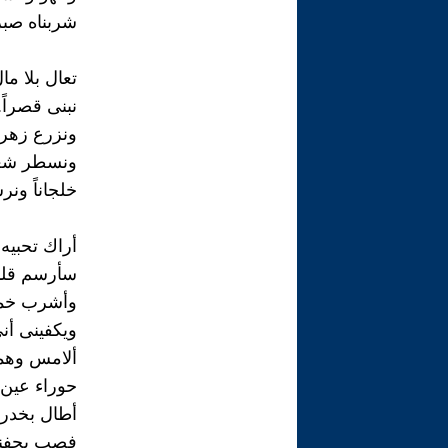
شربناه صبرا
تعال بلا ما
نبنى قصراً..
ونزرع زهراً
ونسطر شعرا
خلجاناً ونرس
أراك تحبيه 
سأرسم قلب
وأشرب خم
ويكفينى أنى
ألامس وهما
حوراء عين 
أطال بخدرك
فصب بجفني