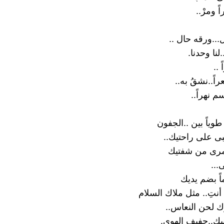
ً ومرْ..
ل...ورقه حال ..
لنا وحدنا.
 ..
ً..نشقُ به..
م نهراً..
طوياً بين ..الجفون
ى على راحتيك..
رى من شفتيك
...
ً بضم يديك
أنتِ.. مثل ملاك السلام
 لحن النعاس..
ك..حفيف الهوى.