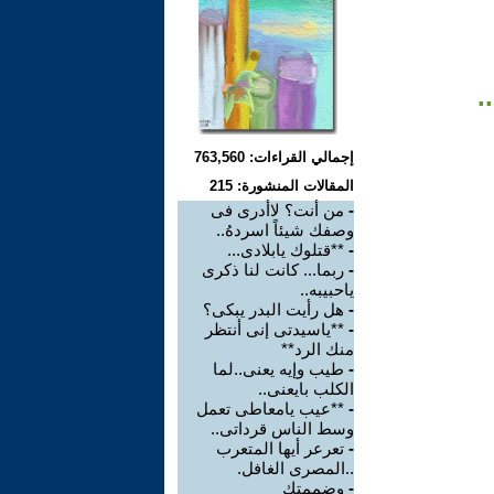
.
إجمالي القراءات: 763,560
المقالات المنشورة: 215
-
من أنت؟ لاأدرى فى
وصفك شيئاً اسردهُ..
-
**قتلوك يابلادى...
-
ربما... كانت لنا ذكرى
ياحبيبه..
-
هل رأيت البدر يبكى؟
-
**ياسيدتى إنى أنتظر
منك الرد**
-
طيب وإيه يعنى..لما
الكلب بايعنى..
-
**عيب يامعاطى تعمل
وسط الناس قرداتى..
-
تعرعر أيها المتعرب
..المصرى الغافل.
-
وضممتك