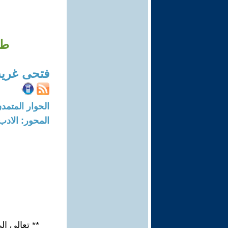
طو
فتحى غري
الحوار المتمدن-العدد: 3431 - 11
المحور: الادب
** تعالى ا