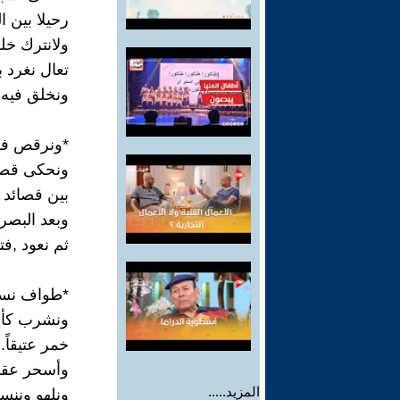
رحيلا بين ا
ولانترك خلف
تعال نغرد بك
ونخلق فيه 
*ونرقص فو
ونحكى قصه 
بين قصائد م
وبعد البصر
ثم نعود ,فتأ
*طواف نسائ
ونشرب كأس
خمر عتيقاً.
وأسحر عقداً
المزيد.....
ونلهو وننس