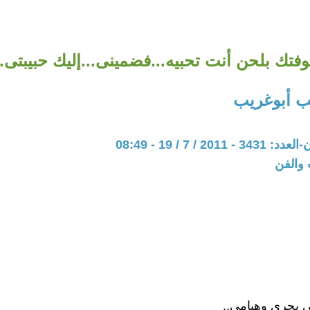
فتك بلحن أنت تحبيه...فضمينى...إليك حبيبتى..
ب أبوغريب
20 / 7 / 19 - 08:49
 والفن
لى بحرى وهيامى..