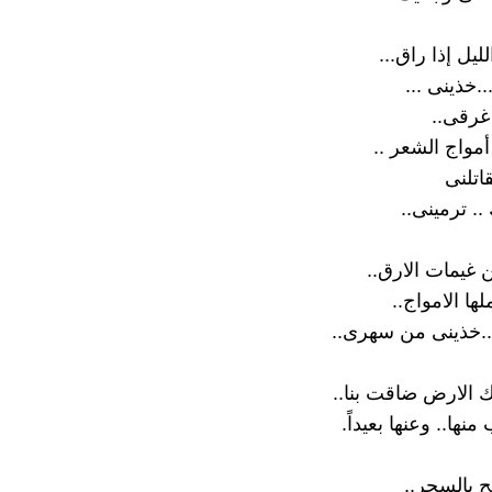
ليل إذا راق...
.خذينى ...
غرقى..
مواج الشعر ..
قاتلنى
.. ترمينى..
ن غيمات الارق..
ها الامواج..
..خذينى من سهرى..
ك الارض ضاقت بنا..
 منها.. وعنها بعيداً.
 بالسحرِ..