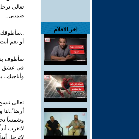
تعالى نرحل
ضمينى..
اخر الافلام
..سأطوقك ب
أو نغم أنت 
سأطوف بنه
فى عشق وع
وأناجيك.. ي
تعالى ننسج 
أرضا ً..لنا و
وشمساً نح
لاتغرب أبدا
لاترحل أبدا