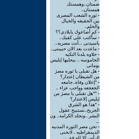
ضمتان..وهمستك
همستان..
-
ثوره الشعب المصرى
بين الحقيقه والخيال
والحلم..
-
كم أضاعوك يابلادى؟؟
-
سأكتب على كفيك..
ياسيدتى ...أنت مصريه..
-
ماعدت بعد الان حبيبتى..
-
حلاوه بلدنا التكيه
الجاموسه .. بيحلبها إبليس
يوماتى
-
هل تقبلى يا ثوره مصرَ
من الشيطان إعتذار؟
-
*إعلان وفاة..جامعه
الجعجعه وواجب عزاء ..
-
**هل تقبلى يا مصرَ من
إبليس إلاعتذار؟
-
*هذا هو الشرق
الجريح..نستبيح عقول
البشر ..ونجلد الكرامه.. ون
...
-
نحن مصر الثوره المدنيه
الديمقراطيه ..لانحنى
الرأس إلا لله فق ...