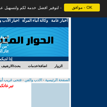
موافق - OK
لتوفير افضل خدمة لكم ولتسهيل عملي
أخبار عامة
-
وكالة أنباء المرأة
-
اخبار الأدب و
الموقع
يسارية
"من أج
حاز ال
إذا لديك
الزوار
اضافة/خدمات
بحث/الارشيف
الصفحة الرئيسية
-
الادب والفن
-
فتحى غريب أب
تبرعاتكم