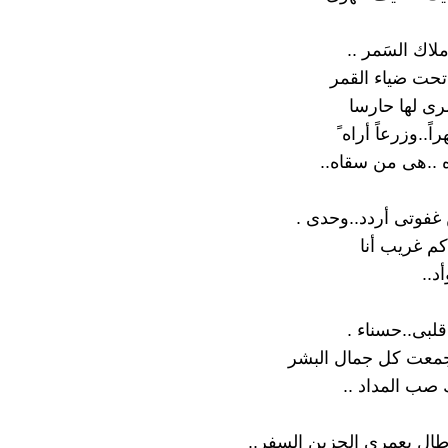
لاك السَمر ..
 تحت ضياء القمر
ى لها حارسا
اً..وزرعاً أراه ً
 ..هى من سقاه..
فوتى أردد..وحدى .
 كم غريب أنا
د..
قلبى..حسناء .
جمعت كل جمال البشر
 صب المداد ..
طال بعمرى الحزين السفر..