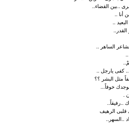
 ..بين القضاء..
أنا ..
لبعيد ..
القدر..
 الشاعر الساهر ..
.
ْ..
. كفى يارجل ..
ً مثل البشر ؟؟
وجدك خوفاً...
 .
..رفيقاً..
قلبى الرهيف
د ..السهر..