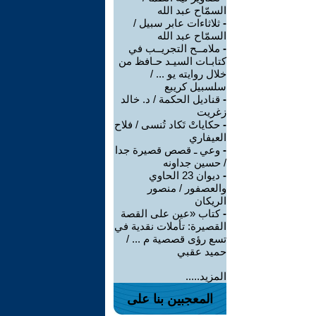
السمّاح عبد الله
-
ثلاثاءات عابر سبيل /
السمّاح عبد الله
-
ملامــح التجريــب في
كتابـات السيـد حـافظ من
خلال روايته يو ... /
سلسبيل كريبع
-
قناديل الحكمة / د. خالد
زغريت
-
حكاياتْ تَكاد تُنسى / فلاح
العيفاري
-
وعي ـ قصص قصيرة جدا
/ حسين جداونه
-
ديوان 23 الحاوي
والعصفور / منصور
الريكان
-
كتاب «عين على القصة
القصيرة: تأملات نقدية في
تسع رؤى قصصية م ... /
حميد عقبي
المزيد.....
المعجبين بنا على