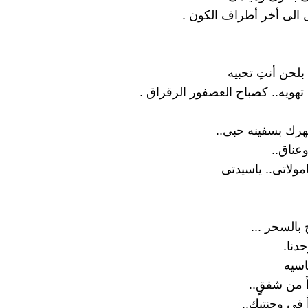
 الى أخر أطراف الكون .
لحن أنتِ تحبيه
تهويه.. كصباح العصفور الرقراق .
رك بسفينه حبى..
ناق..
امولاتى.. ياسيدتى
بالسحر ...
حدنا.
اسيه
ً من شفقٍ..
ً فى وجنتيك..