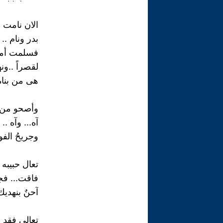
الان نامت م
بدر ونام ..
فسلمت أمر
لقصراً ..ونهر
هى من بناه
وأصحو من غ
آه... وآه ..
وجريحُ الفوأ
تعال حبيبه 
فاقت... ف
آحنٌ بنهديك
تعالى فقد 