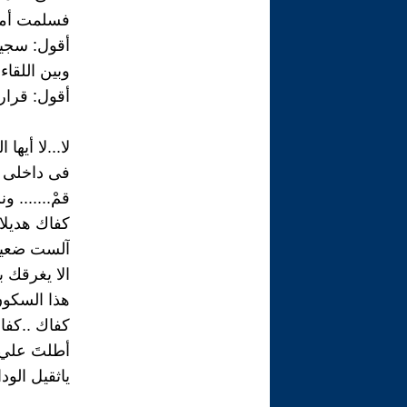
فسلمت أمرى
أقول: سجين 
وبين اللقاء ا
أقول: قرار 
لا...لا أيها
فى داخلى .
قمْ....... ونم
كفاك هديلا.
آلست ضعيفا
الا يغرقك ب
هذا السكون
كفاك ..كفاك 
أطلتَ علي 
ياثقيل الودا