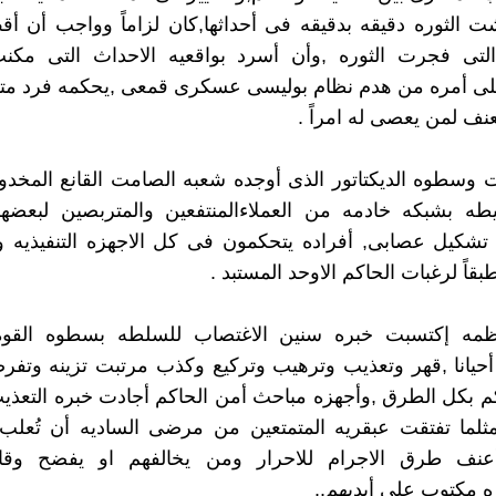
ت الثوره دقيقه بدقيقه فى أحداثها,كان لزاماً وواجب أن أق
التى فجرت الثوره ,وأن أسرد بواقعيه الاحداث التى مك
لى أمره من هدم نظام بوليسى عسكرى قمعى ,يحكمه فرد مت
نف لمن يعصى له امراً .
وسطوه الديكتاتور الذى أوجده شعبه الصامت القانع المخدو
يطه بشبكه خادمه من العملاءالمنتفعين والمتربصين لبعضهم
 تشكيل عصابى, أفراده يتحكمون فى كل الاجهزه التنفيذيه و
بقاً لرغبات الحاكم الاوحد المستبد .
مه إكتسبت خبره سنين الاغتصاب للسلطه بسطوه القوه
حيانا ,قهر وتعذيب وترهيب وتركيع وكذب مرتبت تزينه وتفر
كم بكل الطرق ,وأجهزه مباحث أمن الحاكم أجادت خبره التعذيب
ثلما تفتقت عبقريه المتمتعين من مرضى الساديه أن تُعلب 
نف طرق الاجرام للاحرار ومن يخالفهم او يفضح وقاح
 مكتوب على أيديهم..