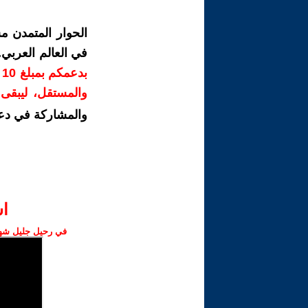
الحوار المتمدن م
في العالم العربي
ب
والمستقل، ليبقى ص
والمشاركة في دع
ا‫
في رحيل جليل شهبا