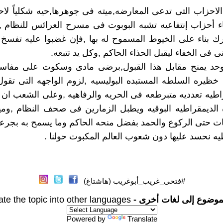
لاحزاب التى تدعى المعارضه,ميته فى جوهرها,حيه شكلياً لاحو
ء أحزاب إنتفاعيه تشبه البوبوت فى مسرح العرائس للنظام 
ك بناء على الخيوط المسموح له بها ,فإن غضبوا عليه تفسخ
ى فى الخفاء ليقبل الحذاء الحاكم ,وكل يد تتبعه.
لاوحد يمنح مقابل هذا القبول,برضى مادى وسكوت على مفاس
ظيره السلطه المستبده البوليسيه ,لزوم الواجهه التى تقو
اطيه تعدديه متبرطعه فى الحريه والرفاهيه ,وعلى الشعب ان 
ه الديمقراطيه البوقيه ويطبل الزمارين فى صحف النظام ,وميد
 حتى الركوع والحمد بفضل منحه الحاكم وما يسمح به بجرعا
يه نحسد عليها دون شعوب العالم المكبوت حولنا .
#فتحى_غريب_أبوغريب (هاشتاغ)
موضوع إلى لغات أخرى -
ate the topic into other languages
Powered by
Translate