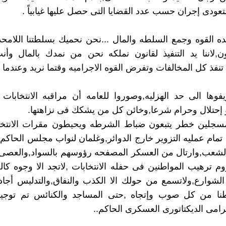
تعودى إجران حسب عدد القضايا التى حصل عليها غيابياً .
 القوه وجمع السلطه والمال ...نحن نحميك بسلطتنا اللامح
ن,لاننا يد التنفيذ لقانون نملكه نحن من نمدك بالمال وأ
نفذ كل المخالفات وتفرض القوه الاجراميه وقتما نريد وعندما 
يفوها الى حد الهزليه,وصوروا للعامه أن مراقبه الانتخابات
 إحتلال وحرام شرعا,وخائن كل من يشكك فى نزاهتها.
سجلين خطر يتبعون ضباط الشرطه ويحيطون مقرات الانتخا
تمام عمليه التزوير خارج الدوائر,وغلمان لنواب مجلس الحاكم
لشعب,وارتال من العسكر المصفحه رؤوسهم بالسواد,والعصى 
وم ترهيب المواطنين فى حفله الانتخابات ,لاتجد الا وجوه كا
لشوارع,ولاتسمع من حولك الا الكذب والنفاق,والتدليس أجاد
نا من كل صوب وإتجاه ,حتى المساجد والكنائس تم توجيه
جرامى الديكتاتورى العسكرى الحاكم..