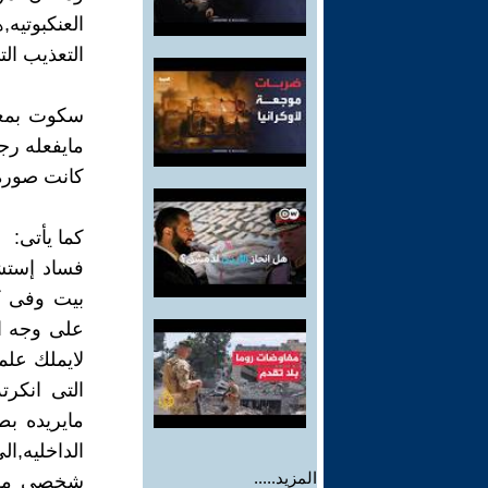
العنكبوتيه
التعذيب الت
سكوت بمعن
مايفعله رج
كانت صوره م
كما يأتى:
فساد إستش
بيت وفى كل
على وجه ا
لايملك علم
التى انكر
مايريده بط
الداخليه,ا
المزيد.....
شخصى من ر