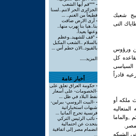
-
***قم أيها الشعب
الجزائرى الحر لاتنم..لسنا
سيج شعبك
قطيعاً من الغنم.. ...
-
أرى الارض ضاقت
ياك التى
بنا..هيا بنا نهرب منها..
وعنها بعيداً.
-
*قف للشهيد..وعظم
بالسلام ..الشعب المكبل
بالقيود..الان حطم أس ...
ين ورؤوس
قاعده كل
المزيد.....
 السياسى
يه قادراً
أخبار عامة
-
حكومة العراق تعلق على
-الخصومات- على أسعار
نفط البلاد في ظل ...
ث ملكه أو
-
-البيت الروسي- ببرلين-
شبهات استخباراتية
المتعاليه
فرنسية تحرج ألمانيا ...
 ,والماما
-
نائب الرئيس التركي
يتحدث عن احتمالية
مصر.
انضمام مصر إلى اتفاقية
فى الشبكه
...