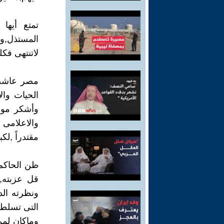
تمتع أيها
المستذل,و
لاتنتهى فك
مصر عاشت 
الحيات وا
وأشكر مولا
والاعلامى 
مقتدراً ,لك
ظن الحاكم 
قل عزبته, 
ونظرته الد
التى تسلط
وماكان لمن