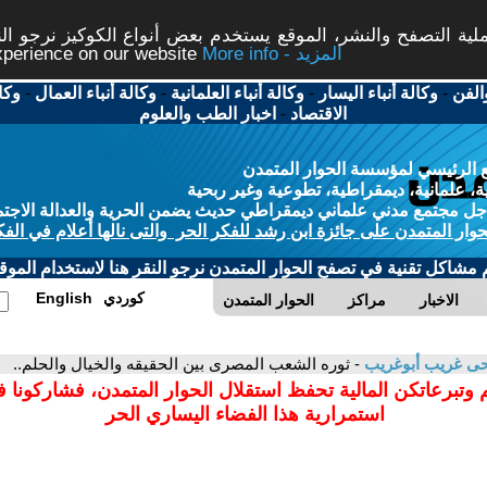
ة التصفح والنشر، الموقع يستخدم بعض أنواع الكوكيز نرجو النق
More info - المزيد
experience on our website
الفن
-
وكالة أنباء اليسار
-
وكالة أنباء العلمانية
-
وكالة أنباء العمال
-
وكا
الاقتصاد
-
اخبار الطب والعلوم
 الرئيسي لمؤسسة الحوار المتمدن
، علمانية، ديمقراطية، تطوعية وغير ربحية
ل مجتمع مدني علماني ديمقراطي حديث يضمن الحرية والعدالة الاجتم
حوار المتمدن على جائزة ابن رشد للفكر الحر والتى نالها أعلام في الفك
م مشاكل تقنية في تصفح الحوار المتمدن نرجو النقر هنا لاستخدام الموقع
كوردي
English
الاخبار
مراكز
الحوار المتمدن
ى غريب أبوغريب
- ثوره الشعب المصرى بين الحقيقه والخيال والحلم..
 وتبرعاتكن المالية تحفظ استقلال الحوار المتمدن، فشاركونا 
استمرارية هذا الفضاء اليساري الحر