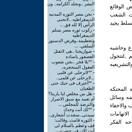
البشر ..ونجلد الكرامه.. ون
ص الوقائع
...
-
نحن مصر الثوره المدنيه
نت الشعب
الديمقراطيه ..لانحنى
سلط يجيد
الرأس إلا لله فق ...
-
ركوب ثوره مصر بسلم
الديمقراطيه
وتحطيمه..وفرض الدستور
السلفي. ...
ع وحاشيه
-
صواريخنا ..هى لاتقتل
 ,لتتحول
العصفور ياساده
-
**بلا فخر ..نحن شعوب
التشريعيه
العقول المتحجره..
-
**لاترحلى عن قلبى
...لاترحلى عن قلمى..
-
**أعترف فى حبك حتى
الطغيان
 المحنكه
-
هل من مخلص لنا ياربنا؟
ضه وسائل
أم تعمد مع سبق الاصرار
والترصد للمجلس ...
 والاخفاء
-
**لك أنت وحدك
الاتهامات
سيدتى..سجدت أشعارى..
-
الثوره قامت..وقالت:
ه الفكر
قف وعظم بالسلام لى
أنت الان فى حضرتى..