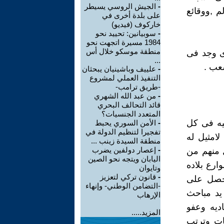
-
الجيش الروسي يسيطر
م ,ووقائع
على بلدة أخرى في
خاركوف (فيديو)
-
سوبيانين: تحييد نحو
1984 مسيرة اتجهت نحو
منطقة موسكو خلال أس
ى وجد فى
...
شعب .
-
علييف وباشينيان يبحثان
التنفيذ العملي لمشروع
-طريق ترامب-
-
من عبد الله الشهري
قائد التحالف البحري
المتعدد الجنسيات؟
يه فى كل
-
الأمن السوري يحبط
تفجيرا لتنظيم الدولة في
لامثيل له
منطقة السيدة زينب ...
-
إعصار دولفين يضرب
 منهم من
اليابان ويتجه نحو الصين
ارع بلاده
وتايوان
-
قانون تركي لتعزيز
يحصل على
-التضامن الوطني- وإنهاء
يد مباحث
الإرهاب
اديه وعفو
المزيد.....
ات وترتب