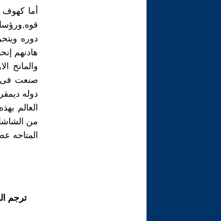
أما كهوف ا
قوه,ورؤسا
دوره ويتحر
هادنهم إنحن
والمانح ا
صنعت فى خ
دوله ديمقر
العالم بهذ
من الشاشات
المتاحه عط
ترجم ال