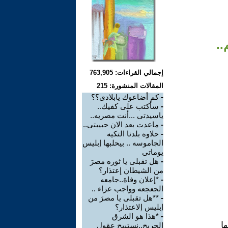
..
إجمالي القراءات: 763,905
المقالات المنشورة: 215
-
كم أضاعوك يابلادى؟؟
-
سأكتب على كفيك..
ياسيدتى ...أنت مصريه..
-
ماعدت بعد الان حبيبتى..
-
حلاوه بلدنا التكيه
الجاموسه .. بيحلبها إبليس
يوماتى
-
هل تقبلى يا ثوره مصرَ
من الشيطان إعتذار؟
-
*إعلان وفاة..جامعه
الجعجعه وواجب عزاء ..
-
**هل تقبلى يا مصرَ من
إبليس إلاعتذار؟
-
*هذا هو الشرق
ا
الجريح..نستبيح عقول