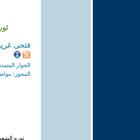
ثور
فتحى غري
الحوار المتمدن-العدد: 3412 - 11
المحور: مواض
ثوره الشعب