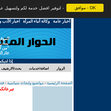
موافق - OK
لتوفير افضل خدمة لكم ولتسهيل عملي
أخبار عامة
-
وكالة أنباء المرأة
-
اخبار الأدب و
الموقع
يسارية
"من أج
حاز ال
إذا لديك
الزوار
اضافة/خدمات
بحث/الارشيف
الصفحة الرئيسية
-
مواضيع وابحاث سياسية
-
فتح
تبرعاتكم