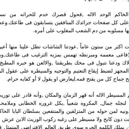
 الخاكم الوحد الاله ,فحول قصرك خدم للحراثه من ن
على كل صفحات جرائدك المنافقين يتسابقون فى طاعتك.وعطا
لها مسلوبه من دم الشعب المغلوب على أمره.
اكثر من ستون عاماً ,عودتنا الشاشات تطل علينا منها أع
لافاعى معممه ومبرنطه تهمس بمزيه الترغيب فى طاعتك,وب
ك ودعنا نتبول فى مخك بطريقتنا ,والالعن هو خبره المطبخ
المجهز لضبط إيقاع التعتيم والتوجيه والسيطره على عقول الرع
بح جماح كل من يفتح فمه,ليعارض او يقول لا أو كفايه حرام.
المسيطر الاله أنه قهر الزمان والمكان ,وأنه قادر على توري
لنجله جمال, المكروه شعبياً ,بكل غروره الخطابى وملامحه 
ونيه لمن حوله من المتزلفين والمنتفعين بسلطان البابا الحاكم
ت دون كابح ولا مسيطر على رغبه ركوب الوريث الابن عرش 
 يملك الكلمه الحره سوى طريق العالم الافتراضى المتمثل 