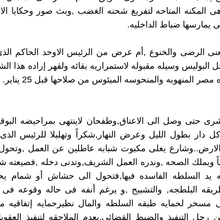
,هى المكنه المتاحه لتفريغ شحنه الغضب ,وبث صور وحكايا الال
ى يمارسها ضباط الداخليه.
ى الرضى والخنوع ,أم عرض من الرئيس الاوحد الحاكم الذ
ل البوليس وسيله مقبوله لاستمراريه بقائه ولقهر إراده هذا ال
صر المنهوبه والمنحوسه الميئوس من صلاحها قبل 25 يناير.
رى حتى وصل الى الاعناق,وطفحان لاينتهى بمراحيضه البوق
 دار بطول الليل وعرض النهار,شكراً وتهليلا للرئيس الذى 
لارض..وشارع يغلى مكبوت شبابه عاطلين عن العمل ,وتحول
اً ويملك الصحه ,وندره العمل الشريف,وتدنى دخله ,فصيعته شو
ته يد السلطه الفاسده فيها,فتحول الى حشاش أو شمام 
ريقه البلطجه, والتشبيح ,و يرغم أنفه فى حاله وقوعه فى 
لى مسخر لحمايه طبقه السلطه والمال نظيرحمايه إتفاقيه م
جل التنفيذ والضبط القضائى,بعدم الملاحقه لتنفيذ العقوب