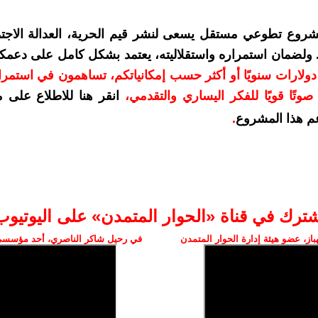
شروع تطوعي مستقل يسعى لنشر قيم الحرية، العدالة الاجتم
. ولضمان استمراره واستقلاليته، يعتمد بشكل كامل على دعمك
دعمكم بمبلغ 10 دولارات سنويًا أو أكثر حسب إمكانياتكم، تساهمون في استم
وتًا قويًا للفكر اليساري والتقدمي
،
انقر هنا للاطلاع على 
م هذا المشروع
.
شترك في قناة «الحوار المتمدن» على اليوتيوب
ز، عضو هيئة إدارة الحوار المتمدن
في رحيل شاكر الناصري، أحد مؤسسي 