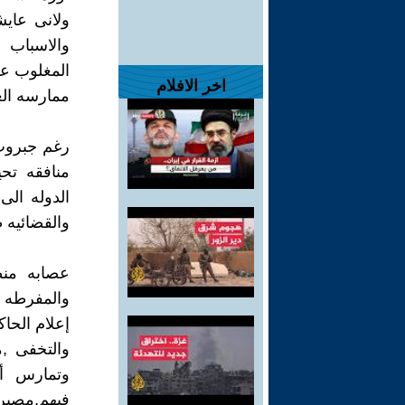
ولانى عايش
والاسباب 
المغلوب ع
اخر الافلام
ممارسه الع
رغم جبروت 
منافقه تح
الدوله الى
والقضائيه ط
عصابه منظ
والمفرطه أ
إعلام الحا
والتخفى ,م
وتمارس أع
فيهم,مصيره