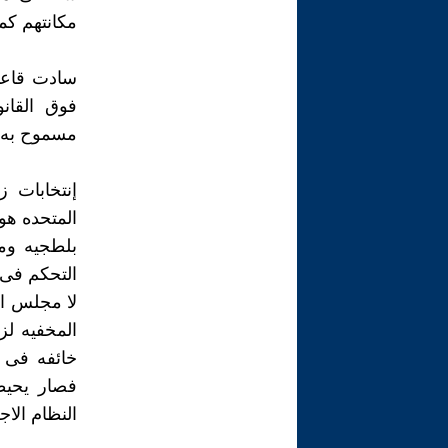
مكانتهم كم
سادت قاعده
فوق القانو
مسموح به ت
إنتخابات ز
المتحده هو
بلطجيه وم
التحكم فى 
لا مجلس ا
المخفيه لز
خائفه فى ا
فصار يحيط
النظام الا