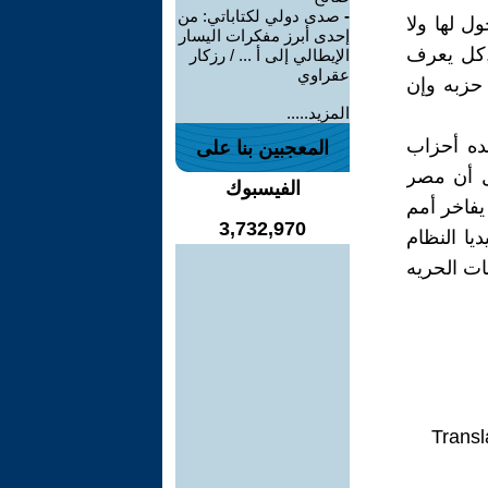
-
صدى دولي لكتاباتي: من
ل لها ولا
إحدى أبرز مفكرات اليسار
,كل يعرف
الإيطالي إلى أ ... / رزكار
عقراوي
 حزبه وإن
المزيد.....
ده أحزاب
المعجبين بنا على
ل أن مصر
الفيسبوك
يفاخر أمم
3,732,970
يا النظام
ت الحريه
Transl