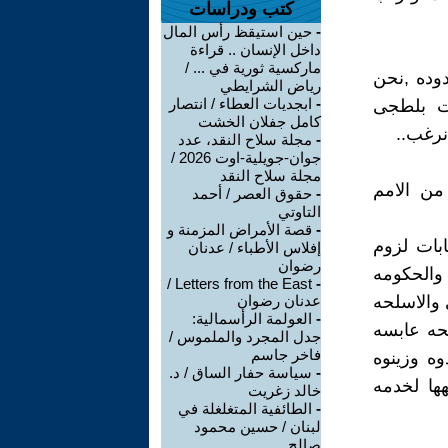
كتب ودراسات
-
حين استيقظ رأس المال
داخل الإنسان .. قراءة
ماركسية ثورية في ... /
دوده ,نحن
رياض الشرايطي
-
ابجديات العطاء / انتصار
نت بلطجى
كامل جفلان الخشت
نرغب..
-
مجلة سلاح النقد، عدد
جوان-جويلية-اوت 2026 /
مجلة سلاح النقد
 من الامم
-
حقوق العصر / أحمد
التاوتي
-
قصة الأمراض المزمنة و
بات لزوم
إفلاس الأطباء / عدنان
رضوان
 والحكومه
Letters from the East /
-
والاسلحه
عدنان رضوان
-
العولمة الرأسمالية:
لحه عابسه
جدل المجرد والملموس /
فاخر جاسم
وه وزينوه
-
سياسة حفار الساق / د.
ها لخدمه
خالد زغريت
-
الطائفية المتغلغلة في
لبنان / حسين محمود
صالح