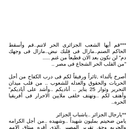
***قم أيها الشعب الجزائرى الحر لاتنم..قم وأسقط
الحاكم الصنم..مازال فى قلبك نبض..مازال فى وجهك
دم" لن نكون بعد الان قطيعاً من غنم .....
"من القلب الحر الشجاع فى مصر ..
أصرخ بألنداء ,ثائراً ورفيقاً لكم فى درب الكفاح من أحل
الحريات والحقوق والعدله للشعوب .. من قلب ميدان
التحرير وثوار 25 يناير .. أناديكم ..وأشد على أياديكم"
وأهتف لكم ..وتهتف خلفى ملايين الاحرار فى أفريقيا
الحره..
**يارجال الجزائر ..ياشباب الجزائر
يامن ضحيتم بمليون شهيداً ..وشهيده ..من أجل الكرامه
والحريه وحق تقرير المصير ,الذى أقره ميثاق الامم