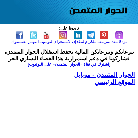
تابعونا على:
بودكاست
بنترست
تيلكرام
لينكدإن
الانستغرام
اليوتيوب
التويتر
الفيسبوك
تبرعاتكم وتبرعاتكن المالية تحفظ استقلال الحوار المتمدن،
فشاركونا في دعم استمرارية هذا الفضاء اليساري الحر
[اشترك في قناة ‫«الحوار المتمدن» على اليوتيوب]
الحوار المتمدن - موبايل
الموقع الرئيسي