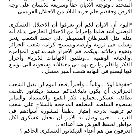
المتحده ..وتوجته الاديان حقاً وسريعه للانسان على وجه
الارض وحققتم حلم حريه البلاد من الاحتلال الفرنسى .
*اليوم آن الاوان لكم أن تعرفوا أن الاحتلال العسكرى
الوطنى أشد ظلما وإجراماً من الاحتلال الخارجى ,ذلك أنه
مثله مثل السرطان المسيطر ,فى جسد الشعب ينخر
وسلب فى ثروته وأرضه,ويستبيح كرامه شعب الجزائر
ونخوه رجالاته ,ويكمم فم الاحرار فيه..بدعوى المؤامره
,والخيانه الوهميه ...وتلفيق الاتهامات للابرياء وأحرار
الفكر والقلم ,والزج بهم فى معتقلاته وسجونه التى توسع
فيها ليصنع فى النهايه شعب أسير معتقل .
*حقوقنا أولا ...وثانياً ...وأخيراً ,فبعد اليوم لن يقبل الشعب
الجزائرى أن يكون ذليلا,لحاكم مستبد ديكتاتور ,تلحف
بطائفه عسكر,,يحملون فكر القمع والاستبداد والتمايز
بسطوه السلطه المطلقه المدججه بالسلاح على شعب
تم ترهيبه بدرجه إمتياز ..طبقاً لمشوره أسيادهم فى
الغرب .. حتى وصل به الامر أن يجعل عسكرى لكل
مواطن لحفظ العرش ضد أعداءه ..
أتعرفون من هم أعداء الديكتاتور العسكرى الحاكم ؟