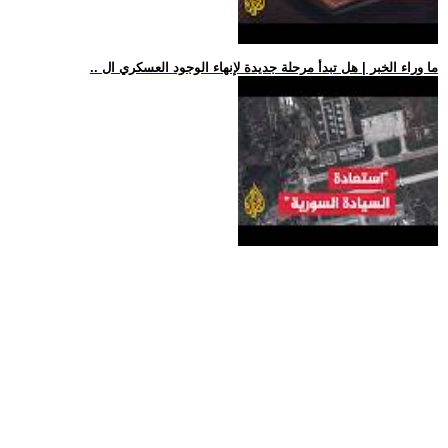
.. ما وراء الخبر | هل تبدأ مرحلة جديدة لإنهاء الوجود العسكري ال