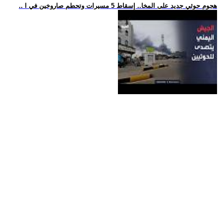
.. هجوم حوثي جديد على المخا.. إسقاط 5 مسيرات وتحطم صاروخين في ا