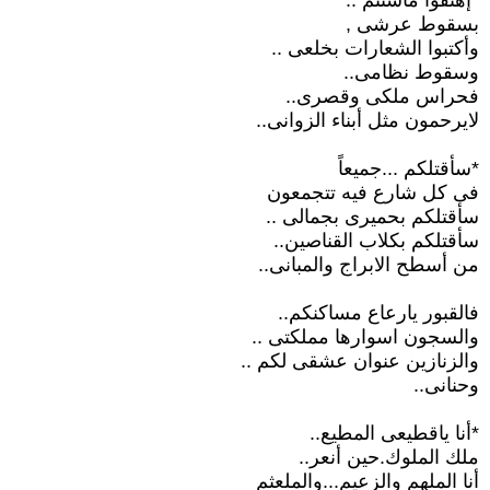
*إهتفوا ماشئتم ..
بسقوط عرشى ,
وأكتبوا الشعارات بخلعى ..
وسقوط نظامى..
فحراس ملكى وقصرى..
لايرحمون مثل أبناء الزوانى..
*سأقتلكم ...جميعاً
فى كل شارع فيه تتجمعون
سأقتلكم بحميرى بجمالى ..
سأقتلكم بكلاب القناصين..
من أسطح الابراج والمبانى..
فالقبور يارعاع مساكنكم..
والسجون اسوارها مملكتى ..
والزنازين عنوان عشقى لكم ..
وحنانى..
*أنا ياقطيعى المطيع..
ملك الملوك.حين أنعر..
أنا الملهم والزعيم...والملعثم