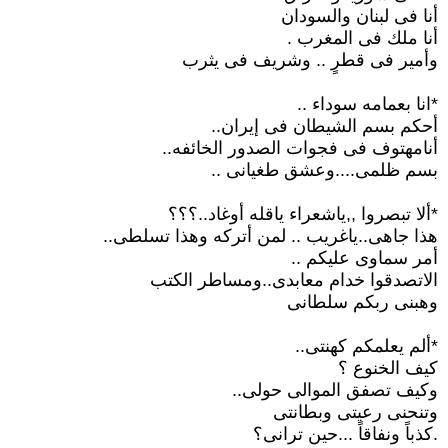
أنا فى لبنان والسودان
أنا ملك فى المغرب .
وأمير فى قطرٍ .. وشريف فى يثرب
*انا بعمامه سوداء ..
أحكم بسم الشيطان فى إيران..
أنامهتوف فى فجوات الصدور الخائفه..
بسم ظلمى....وعشق طغيانى ..
*ألا تبصروا ,,ياشعراء ياقله أوغاد..؟؟؟
هذا جاهى..ياغريب .. لمن أتركه وهذا تسلطى..
أمر سماوى عليكم ..
الاتصدقوا خدام معابدى..ومساطر الكتب
وهبنى ربكم سلطانى
*ألم يعلمكم كهنتى..
كيف الخنوع ؟
وكيف تصفق الموالى حولى..
وتنحنى رعيتى وبطانتى
.كذباً ونفاقاً ...حين ترانى؟