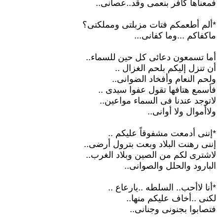
فمعناها كافر بنعمى وقد..عصانى..
*ألم أطعمكم فتات مزبلتى ومملكتى؟
ماكفاكم ...وما كفانى...
أما تسمعون دعائى كل حين للسماء..
أن تنزل إليكم بلحم الغزال ..
ولحم النعام وأفخاد الضوانى..
فأسمع هتافها تقول عفوا سيدى ..
لاتوجد عندنا فى السماء مواعين..
ولاأموال ولا أوانى..
*إننى أدمعت مشفوقاً عليكم ..
إننى رهنت البلاد وبعت بترول أرضى..
لاشترى لكم من الصين وبلاد الغرب..
البارود والحلل والصوانى..
*أنا لاأحب.. السلطه ..يارعاع ..
لكنى ..أخاف عليكم منها..
فتصابوا بجنونى وجنانى..