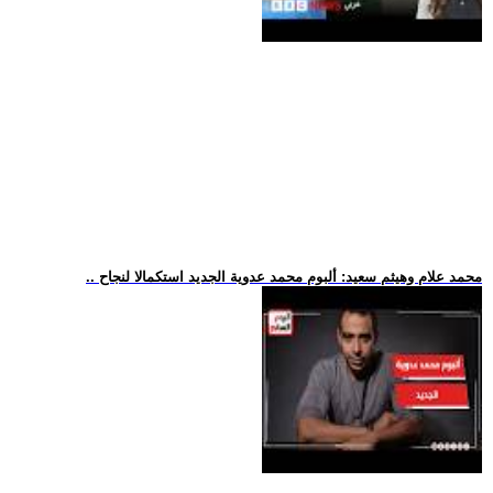
.. محمد علام وهيثم سعيد: ألبوم محمد عدوية الجديد استكمالا لنجاح