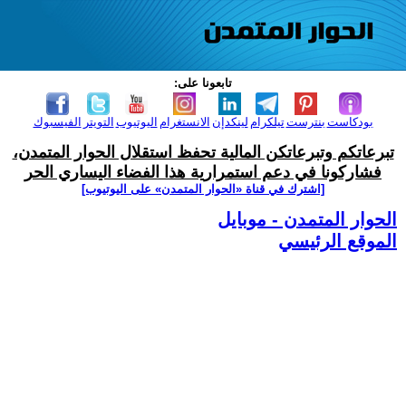
تابعونا على:
بودكاست
بنترست
تيلكرام
لينكدإن
الانستغرام
اليوتيوب
التويتر
الفيسبوك
تبرعاتكم وتبرعاتكن المالية تحفظ استقلال الحوار المتمدن،
فشاركونا في دعم استمرارية هذا الفضاء اليساري الحر
[اشترك في قناة ‫«الحوار المتمدن» على اليوتيوب]
الحوار المتمدن - موبايل
الموقع الرئيسي