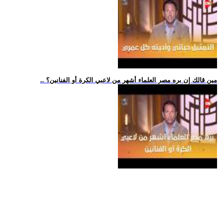
.. مين قالك إن بره مصر العلماء أشهر من لاعبي الكرة أو الفنانين؟