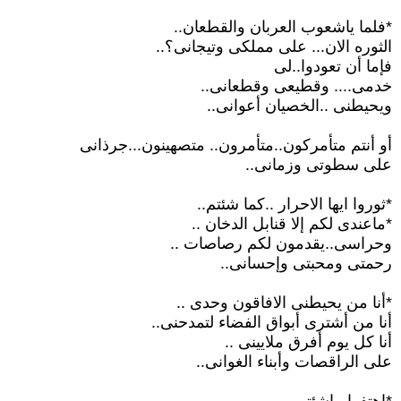
*فلما ياشعوب العربان والقطعان..
الثوره الان... على مملكى وتيجانى؟..
فإما أن تعودوا..لى
خدمى.... وقطيعى وقطعانى..
ويحيطنى ..الخصيان أعوانى..
أو أنتم متأمركون..متأمرون.. متصهينون...جرذانى
على سطوتى وزمانى..
*ثوروا ايها الاحرار ..كما شئتم..
*ماعندى لكم إلا قنابل الدخان ..
وحراسى..يقدمون لكم رصاصات ..
رحمتى ومحبتى وإحسانى..
*أنا من يحيطنى الافاقون وحدى ..
أنا من أشترى أبواق الفضاء لتمدحنى..
أنا كل يوم أفرق ملايينى ..
على الراقصات وأبناء الغوانى..