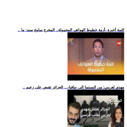
.. كلمة أخيرة -أزمة خطوط الهواتف المحمولة.. المخرج سامح سند: ما
.. مهدي لعريبي: من السينما إلى -مافيا-... الجزائر تقبض على زعيم